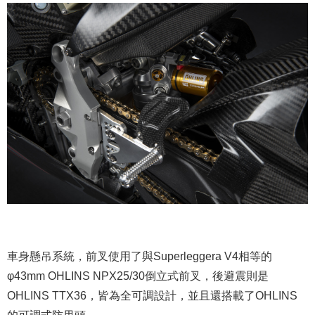
車身懸吊系統，前叉使用了與Superleggera V4相等的
φ43mm OHLINS NPX25/30倒立式前叉，後避震則是
OHLINS TTX36，皆為全可調設計，並且還搭載了OHLINS
的可調式防甩頭。