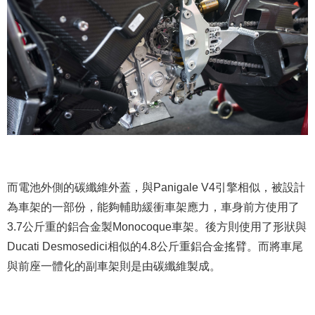
而電池外側的碳纖維外蓋，與Panigale V4引擎相似，被設計
為車架的一部份，能夠輔助緩衝車架應力，車身前方使用了
3.7公斤重的鋁合金製Monocoque車架。後方則使用了形狀與
Ducati Desmosedici相似的4.8公斤重鋁合金搖臂。而將車尾
與前座一體化的副車架則是由碳纖維製成。