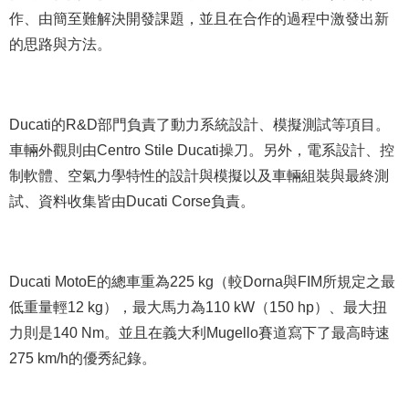
作、由簡至難解決開發課題，並且在合作的過程中激發出新
的思路與方法。
Ducati的R&D部門負責了動力系統設計、模擬測試等項目。
車輛外觀則由Centro Stile Ducati操刀。另外，電系設計、控
制軟體、空氣力學特性的設計與模擬以及車輛組裝與最終測
試、資料收集皆由Ducati Corse負責。
Ducati MotoE的總車重為225 kg（較Dorna與FIM所規定之最
低重量輕12 kg），最大馬力為110 kW（150 hp）、最大扭
力則是140 Nm。並且在義大利Mugello賽道寫下了最高時速
275 km/h的優秀紀錄。