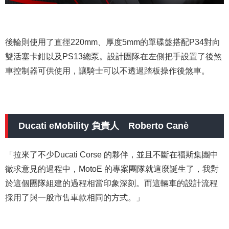
後輪則使用了直徑220mm、厚度5mm的單碟盤搭配P34對向
雙活塞卡鉗以及PS13總泵。設計團隊在左側把手設置了後煞
車控制器可供使用，讓騎士可以不透過踏板操作後煞車。
Ducati eMobility 負責人 Roberto Canè
「拉來了不少Ducati Corse 的夥伴，並且不斷在福斯集團中
徵求意見的過程中，MotoE 的專案團隊就這麼誕生了，我對
於這個團隊組建的過程相當印象深刻。而這輛車的設計流程
採用了與一般市售車款相同的方式。」