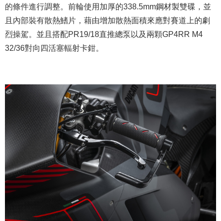
的條件進行調整。前輪使用加厚的338.5mm鋼材製雙碟，並
且內部裝有散熱鰭片，藉由增加散熱面積來應對賽道上的劇
烈操駕。並且搭配PR19/18直推總泵以及兩顆GP4RR M4
32/36對向四活塞輻射卡鉗。