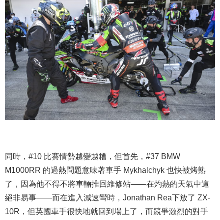
同時，#10 比賽情勢越變越糟，但首先，#37 BMW
M1000RR 的過熱問題意味著車手 Mykhalchyk 也快被烤熟
了，因為他不得不將車輛推回維修站——在灼熱的天氣中這
絕非易事——而在進入減速彎時，Jonathan Rea下放了 ZX-
10R，但英國車手很快地就回到場上了，而競爭激烈的對手