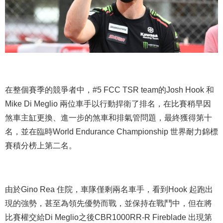
在整個賽季的競爭者中，#5 FCC TSR team的Josh Hook 和
Mike Di Meglio 兩位車手以行動捍衛了排名，在比賽稍早因
煞車主缸更換、進一步的煞車和排氣管問題，最終獲得第十
名，並在臨時World Endurance Championship 世界耐力錦標
賽積分榜上第二名。
由於Gino Rea 住院，車隊僅剩兩名車手，看到Hook 起跑出
現的強勢，甚至為領先優勢而戰，並保持在戰鬥中，但在將
比賽權交給Di Meglio之後CBR1000RR-R Fireblade 出現第