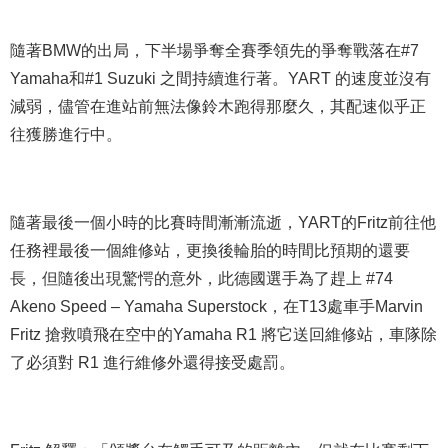
隨著BMW的出局，下半場爭奪全賽季領先的爭奪戰落在#7
Yamaha和#1 Suzuki 之間持續進行著。YART 的速度並沒有
減弱，儘管在進站前無法像鈴木跑得那麼久，其配速似乎正
往獲勝進行中。
隨著最後一個小時的比賽時間漸漸流逝，YART的Fritz前往他
任務裡最後一個維修站，更換後輪胎的時間比預期的還要
長，但隨後出現驚愕的意外，此德國選手為了趕上 #74
Akeno Speed – Yamaha Superstock，在T13處車手Marvin
Fritz 搶救噴飛在空中的Yamaha R1 將它送回維修站，車隊除
了必須對 R1 進行維修外還得接受處罰。