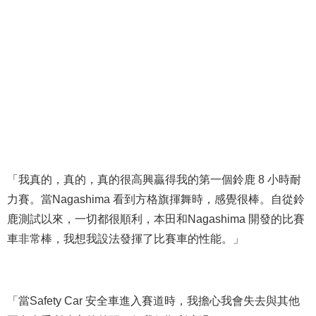
「我真的，真的，真的很高興贏得我的第一個鈴鹿 8 小時耐
力賽。當
Nagashima
看到方格旗揮舞時，感覺很棒。自從鈴
鹿測試以來，一切都很順利，本田和
Nagashima
開發的比賽
車非常棒，我想我設法發揮了比賽車的性能。」
「當
Safety Car
安全車進入賽道時，我擔心我會失去與其他