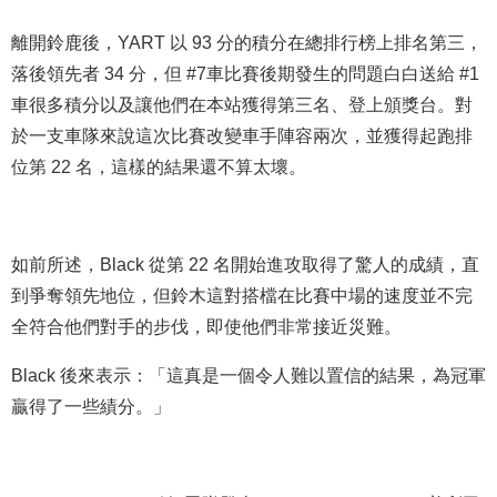
離開鈴鹿後，YART 以 93 分的積分在總排行榜上排名第三，
落後領先者 34 分，但 #7車比賽後期發生的問題白白送給 #1
車很多積分以及讓他們在本站獲得第三名、登上頒獎台。對
於一支車隊來說這次比賽改變車手陣容兩次，並獲得起跑排
位第 22 名，這樣的結果還不算太壞。
如前所述，Black 從第 22 名開始進攻取得了驚人的成績，直
到爭奪領先地位，但鈴木這對搭檔在比賽中場的速度並不完
全符合他們對手的步伐，即使他們非常接近災難。
Black 後來表示：「這真是一個令人難以置信的結果，為冠軍
贏得了一些績分。」