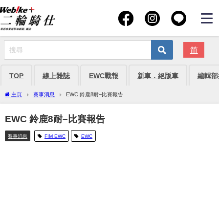
简
TOP
線上雜誌
EWC戰報
新車．絕版車
編輯部
主頁
賽事消息
EWC 鈴鹿8耐–比賽報告
EWC 鈴鹿8耐–比賽報告
賽事消息
FIM EWC
EWC