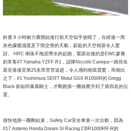
鈴鹿 8 小時耐力賽開始進行前天空似乎放晴了，在經過一周
灰色朦朧濕度及下雨交替的天氣，蔚藍的天空相當令人驚
訝。 HRC 俐落不拖泥帶水的起跑，緊跟在後的是EWC參賽
的常客#7 Yamaha YZFF-R1，該隊Niccolò Canepa一路排名
甚至落後至第25名而苦苦追趕，令人感到相當震驚，而相​​比
之下，#1 Yoshimura SERT Motul GSX-R1000R的 Gregg
Black 卻如同暴風騎士，才剛跑第一圈就爬升到了第四名的位
置。
很快地第一圈剛結束，Safety Car安全車第一次出動，因為
#17 Astemo Honda Dream SI Racing CBR1000RR-R的