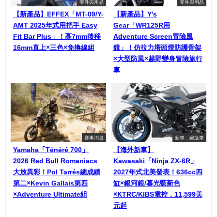
零件與用品
零件與用品
【新產品】EFFEX「MT-09/Y-
【新產品】Y’s
AMT 2025年式用把手 Easy
Gear「WR125R用
Fit Bar Plus」！高7mm後移
Adventure Screen冒險風
16mm直上×三色×免換線組
鏡」！仿拉力塔頭燈防護骨架
×大型防風×越野變身冒險旅行
車
賽事消息
新車．絕版車
Yamaha「Ténéré 700」
【海外新車】
2026 Red Bull Romaniacs
Kawasaki「Ninja ZX-6R」
大放異彩！Pol Tarrés總成績
2027年式北美發表！636cc四
第二×Kevin Gallais第四
缸×銀河銀/暮光藍新色
×Adventure Ultimate組
×KTRC/KIBS電控，11,599美
元起