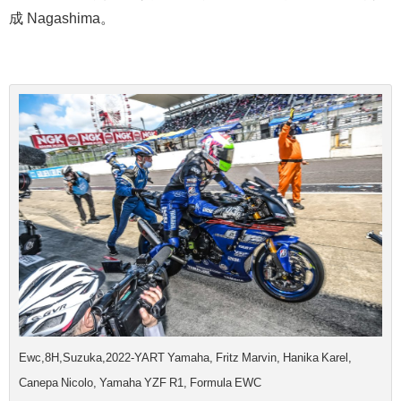
成 Nagashima。
Ewc,8H,Suzuka,2022-YART Yamaha, Fritz Marvin, Hanika Karel,
Canepa Nicolo, Yamaha YZF R1, Formula EWC