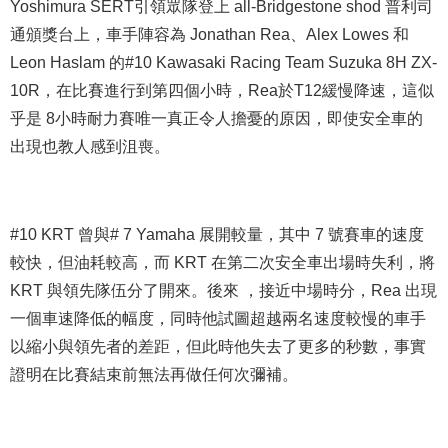
Yoshimura SERT引領眾隊登上 all-Bridgestone shod 普利司
通頒獎台上，車手陣容為 Jonathan Rea、Alex Lowes 和
Leon Haslam 的#10 Kawasaki Racing Team Suzuka 8H ZX-
10R，在比賽進行到第四個小時，Rea於T12緩慢降速，這似
乎是 8小時耐力賽唯一真正令人擔憂的原因，即使安全車的
出現也教人感到沮喪。
#10
KRT 曾與# 7 Yamaha 展開較量，其中 7 號賽車的速度
較快，但油耗較高，而 KRT 在第二次安全車出場時失利，將
KRT 與領先隊伍分了開來。後來 ，接近中場時分，Rea 出現
一個車速降低的幅度，同時他試圖超越兩名速度較慢的車手
以縮小與領先者的差距，但此時他失去了更多的秒數，事實
證明在比賽結束前無法再做任何次彌補。