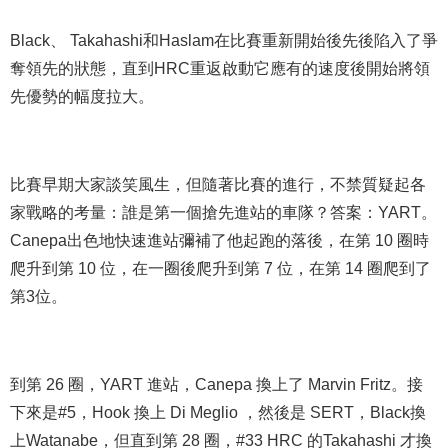
Black、 Takahashi和Haslam在比賽重新開始後先後陷入了爭
奪領先的狀態，直到HRC重返啟動它應有的速度後開始將領
先優勢的幅度拉大。
比賽早期大家談笑風生，但隨著比賽的進行，不禁質疑起各
家戰略的考量：誰是第一個搶先進站的車隊？答案：YART。
Canepa出色地快速進站彌補了他起跑的落後，在第 10 圈時
爬升到第 10 位，在一圈後爬升到第 7 位，在第 14 圈爬到了
第3位。
到第 26 圈，YART 進站，Canepa 換上了 Marvin Fritz。接
下來是#5，Hook 換上 Di Meglio ，然後是 SERT，Black換
上Watanabe，但直到第 28 圈，#33 HRC 的Takahashi 才換