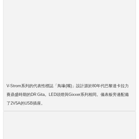
V-Strom系列的代表性標誌「鳥喙(嘴)」設計源於80年代巴黎達卡拉力
賽鼎盛時期的DR Gita。LED頭燈與Gixxer系列相同。儀表板旁邊配備
了2V5A的USB插座。