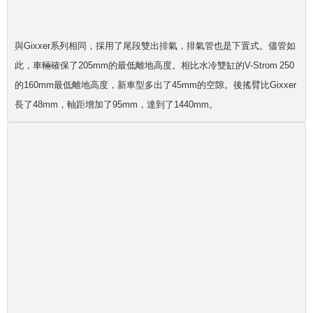
與Gixxer系列相同，採用了尾段雙出排氣，排氣管也是下置式。儘管如
此，車輛確保了205mm的最低離地高度。相比水冷雙缸的V-Strom 250
的160mm最低離地高度，新車型多出了45mm的空隙。後搖臂比Gixxer
長了48mm，軸距增加了95mm，達到了1440mm。