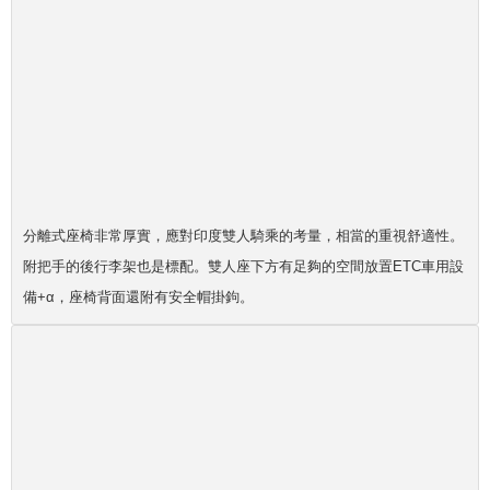
分離式座椅非常厚實，應對印度雙人騎乘的考量，相當的重視舒適性。
附把手的後行李架也是標配。雙人座下方有足夠的空間放置ETC車用設
備+α，座椅背面還附有安全帽掛鉤。