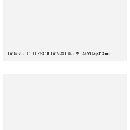
​【前輪胎尺寸】110/90-19​【前煞車】​單向雙活塞/碟盤φ310mm