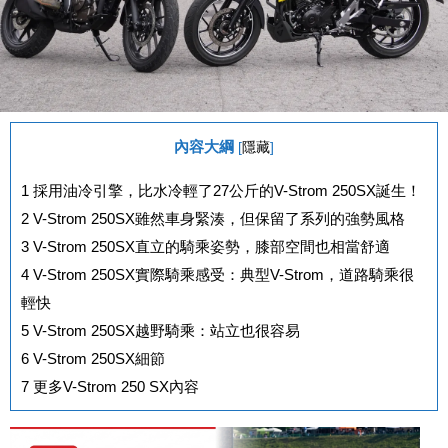
內容大綱
[
隱藏
]
1
採用油冷引擎，比水冷輕了27公斤的V-Strom 250SX誕生！
2
V-Strom 250SX雖然車身緊湊，但保留了系列的強勢風格
3
V-Strom 250SX直立的騎乘姿勢，膝部空間也相當舒適 ​
4
V-Strom 250SX實際騎乘感受：典型V-Strom，道路騎乘很
輕快
5
V-Strom 250SX越野騎乘：站立也很容易
6
V-Strom 250SX細節
7
更多V-Strom 250 SX內容