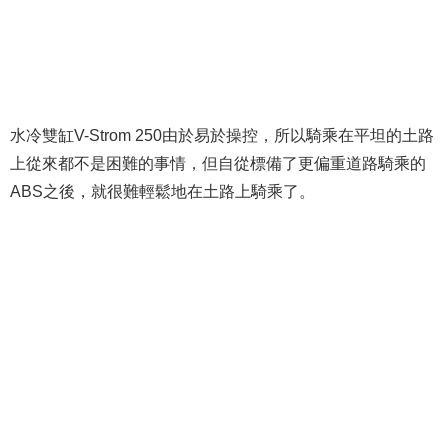
水冷雙缸V-Strom 250由於易於操控，
所以騎乘在平坦的土路
上從來都不是困難的事情，
但自從標備了更偏重道路騎乘的
ABS之後，就很難輕鬆地在土路上騎乘了。