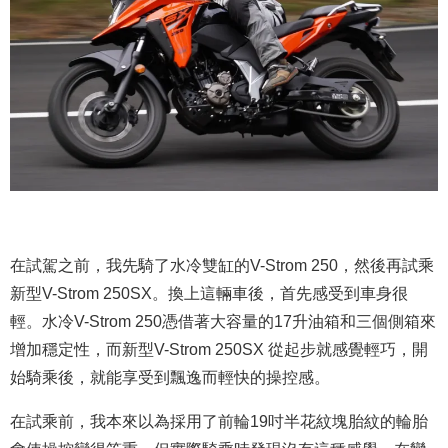
在試駕之前，我先騎了水冷雙缸的V-Strom 250，然後再試乘
新型V-Strom 250SX。換上這輛車後，首先感受到車身很
輕。水冷V-Strom 250憑借著大容量的17升油箱和三個側箱來
增加穩定性，而新型V-Strom 250SX 從起步就感覺輕巧，開
始騎乘後，就能享受到飄逸而輕快的操控感。
在試乘前，我本來以為採用了前輪19吋半花紋塊胎紋的輪胎