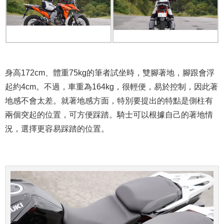
身高172cm、體重75kg的筆者試坐時，雙腳著地，腳跟會浮
起約4cm。不過，車重為164kg，很輕便，易於控制，因此著
地感不會太差。就著地感方面，特別要提出的特點是側柱有
兩個突起的位置，可方便踩踏。騎士可以根據自己的著地情
況，選擇更容易踩踏的位置。