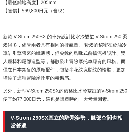
【最低離地高度】
205mm
【售價】
569,800日元（含稅）
新款 V-Strom 250SX 的車身設計比水冷雙缸 V-Strom 250 緊
湊得多，儘管兩者具有相同的排氣量。 緊湊的秘密在於油冷
單缸引擎帶來的纖薄感，但尖銳的鳥喙式前擋泥板設計、雙
人座椅和尾部造型等，都散發出冒險摩托車應有的風格。而
僅在日本銷售的原廠配件，包括半花紋塊胎紋的輪胎，更加
增添了這種冒險摩托車的粗獷感。
另外，新型V-Strom 250SX的價格比水冷雙缸的V-Strom 250
便宜約77,000日元，
這也是購買時的一大考量因素
。
V-Strom 250SX直立的騎乘姿勢，膝部空間也相
當舒適
​