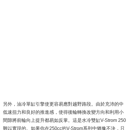
另外，油冷單缸引擎使
更容易應對越野路段
。由於充沛的中
低速扭力和良好的推進感，使得後輪轉換改變方向和利用小
間隙將前輪向上提升都易如反掌。這是水冷雙缸V-Strom 250
難以實現的。如果你在250cc的V-Strom系列中猶豫不決，只