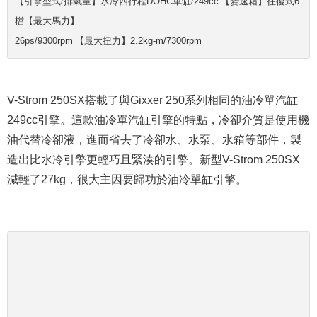
【引擎型式/排氣量】水冷四行程DOHC單缸/249cc​ 【變速箱】往復式6
檔【最大馬力】
26ps/9300rpm​ 【最大扭力】​2.2kg-m/7300rpm
V-Strom 250SX搭載了與Gixxer 250系列相同的油冷單汽缸
249cc引擎。這款油冷單汽缸引擎的特點，
冷卻介質是使用機
油
代替
冷卻液
，進而省去了冷卻水、水泵、水箱等部件，製
造出比水冷引擎更輕巧且緊湊的引擎。新型V-Strom 250SX
減輕了27kg，很大主因要歸功於油冷單缸引擎。