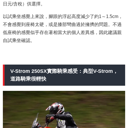
日元/含稅）供選擇。
以試乘坐感覺上來說，腳跟的浮起高度減少了約1～1.5cm，
不會感覺到座椅太硬，或是膝部彎曲過於擁擠的問題。不過
低座椅的感覺似乎存在著相當大的個人差異感，因此建議親
自試乘坐確認。
V-Strom 250SX實際騎乘感受：典型V-Strom，
道路騎乘很輕快