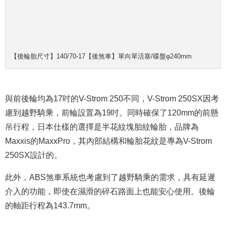
【後輪胎尺寸】​140/70-17​【後煞車】單向單活塞/碟盤φ240mm
與前後輪均為17吋的V-Strom 250不同，V-Strom 250SX因考
慮到越野騎乘，前輪設置為19吋。同時確保了120mm的前懸
吊行程，日本仕樣的選擇是半花紋塊胎紋輪胎，
品牌為
Maxxis的MaxxPro，其內部結構和輪胎花紋是專為V-Strom
250SX設計的。
此外，ABS煞車系統也考慮到了越野騎乘的需求，具有延遲
介入的功能，即使在濕滑的碎石路面上也能安心使用。後輪
的軸距行程為143.7mm。