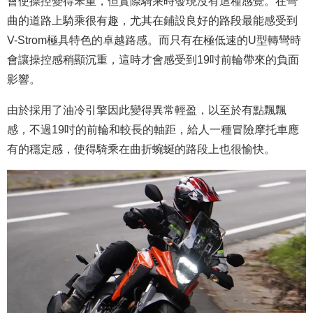
會使操控變得笨重，但實際騎乘時發現沒有這種感覺。在彎
曲的道路上騎乘很有趣，尤其在鋪設良好的路段最能感受到
V-Strom極具特色的卓越路感。而只有在極低速的U型轉彎時
會讓操控感稍顯
沉重
，這時才會感受到19吋前輪帶來的負面
影響。
由於採用了油冷引擎因此變得異常輕盈，以至於有點飄飄
感，不過19吋的前輪和較長的軸距，給人一種冒險摩托車應
有的穩定感，使得騎乘在曲折蜿蜒的路段上也很愉快。