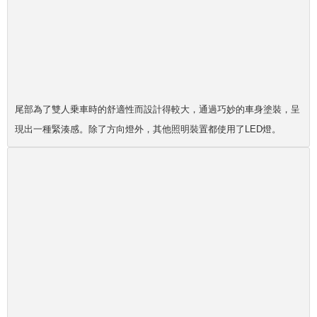
尾部為了雙人乗車時的舒適性而設計得較大，通過巧妙的車身塗裝，呈
現出一種緊湊感。除了方向燈外，其他照明裝置都使用了LED燈。