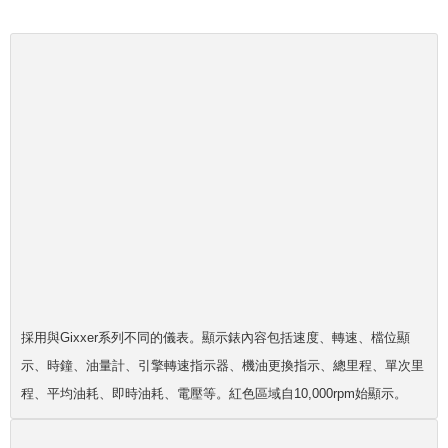
採用與Gixxer系列不同的儀表。顯示錶內容包括速度、轉速、檔位顯
示、時鐘、油量計、引擎轉速指示器、機油更換指示、總里程、單次
里
程
、平均油耗、即時油耗、電壓等。紅色區域自10,000rpm始顯示。