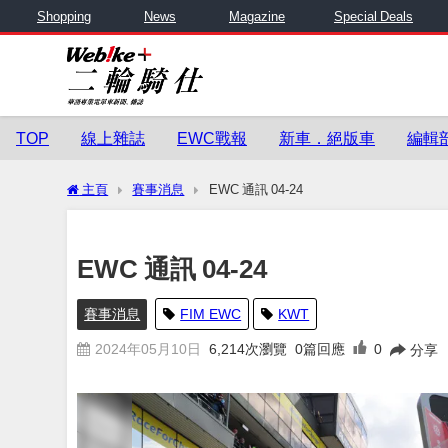
Shopping
News
Magazine
Special Deals
TOP
線上雜誌
EWC戰報
新車．絕版車
編輯
主頁
賽事消息
EWC 通訊 04-24
EWC 通訊 04-24
賽事消息
FIM EWC
KWT
2024年05月10日
6,214
次瀏覽
0篇回應
0
分享