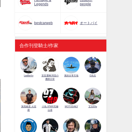
Heritage &
custom-
Legends
people
bestcarweb
オートバイ
白
合作刊登騎士/作家
LeeBerlin
安筌運轉 阿筌の
展的分享天地
G先生
機車日常
第四維度-火花
小魚-97MR究極
MOTODAILY
艾兒Elle
羅
山道