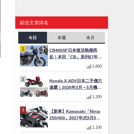
綜合文章排名
今日
本週
本月
CB400SF日本復活熱潮再
起！本田「CB」系列67年傳
奇解密 與CBR差異一次搞懂
1,800
Honda X-ADV日本二手價六
連霸｜2026年3月～5月機車
轉售排行榜 CBR1000RR-R
1,200
FIREBLADE SP首度躋身前
十
【新車】Kawasaki「Ninja
250/400」2027年式9月5日
日本發售！新塗裝登場×價格
1,100
不變×輔助滑動式離合器