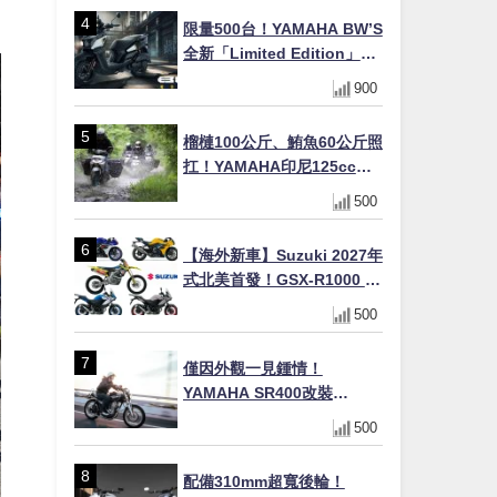
×LED頭燈標配
限量500台！YAMAHA BW’S
全新「Limited Edition」都
市探索限定色 GOOPiMADE
900
聯名包同步登場
榴槤100公斤、鮪魚60公斤照
扛！YAMAHA印尼125cc速
克達Gear Ultima 2740公里
500
耐操實測
【海外新車】Suzuki 2027年
式北美首發！GSX-R1000 40
週年紀念×SV-7GX新款跨界
500
車×RM-Z450 Ken Roczen
冠軍套件
僅因外觀一見鍾情！
YAMAHA SR400改裝
Tracker風格｜ 女車主的機車
500
人生蛻變記
配備310mm超寬後輪！