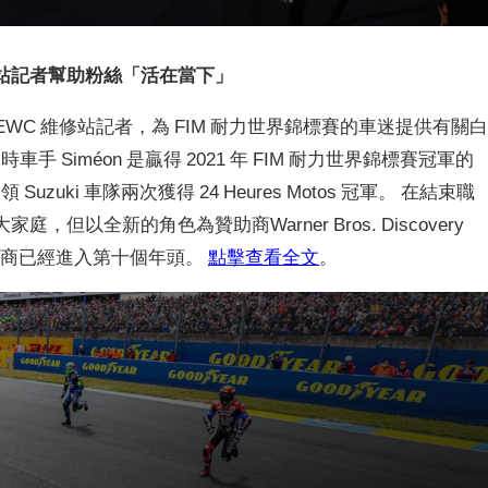
為新維修站記者幫助粉絲「活在當下」
 之後，擔任 EWC 維修站記者，為 FIM 耐力世界錦標賽的車迷提供有關
 Siméon 是贏得 2021 年 FIM 耐力世界錦標賽冠軍的
帶領 Suzuki 車隊兩次獲得 24 Heures Motos 冠軍。 在結束職
庭，但以全新的角色為贊助商Warner Bros. Discovery
賽贊助商已經進入第十個年頭。
點擊查看全文
。