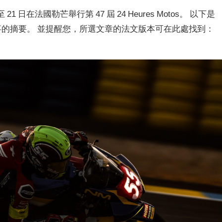
至 21 日在法國勒芒舉行第 47 屆 24 Heures Motos。 以下是
些故事的摘要。 並提醒您，所選文章的法文版本可在此處找到：