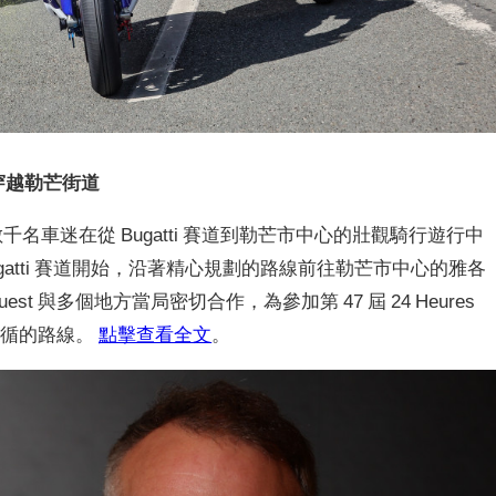
穿越勒芒街道
前，數千名車迷在從 Bugatti 賽道到勒芒市中心的壯觀騎行遊行中
ugatti 賽道開始，沿著精心規劃的路線前往勒芒市中心的雅各
l’Ouest 與多個地方當局密切合作，為參加第 47 屆 24 Heures
須遵循的路線。
點擊查看全文
。