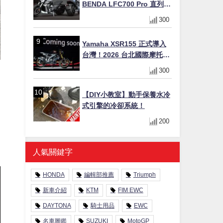
BENDA LFC700 Pro 直列四
缸巡航車挑戰歐洲市場
300
Yamaha XSR155 正式導入
台灣！2026 台北國際摩托車
展亮相，70 週年紀念版
300
YZF-R 系列限量追加販售
【DIY小教室】動手保養水冷
式引擎的冷卻系統！
200
人氣關鍵字
HONDA
編輯部推薦
Triumph
新車介紹
KTM
FIM EWC
DAYTONA
騎士用品
EWC
名車圖鑑
SUZUKI
MotoGP