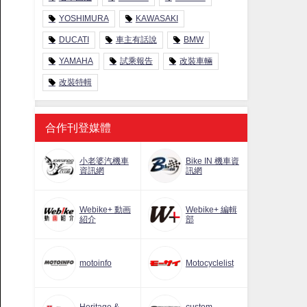
YOSHIMURA
KAWASAKI
DUCATI
車主有話說
BMW
YAMAHA
試乘報告
改裝車輛
改裝特輯
合作刊登媒體
小老婆汽機車
Bike IN 機車資
資訊網
訊網
Webike+ 動画
Webike+ 編輯
紹介
部
motoinfo
Motocyclelist