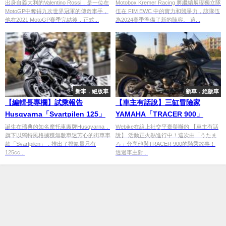
出身自義大利的Valentino Rossi，是一位在
Motobox Kremer Racing 將繼續展現獨立隊
MotoGP中奪得九次世界冠軍的傳奇車手，
伍在 FIM EWC 中的實力和競爭力，該隊伍
他在2021 MotoGP賽季完結後，正式...
為2024賽季準備了新的陣容。 這...
新車．絕版車
新車．絕版車
【編輯長專欄】試乘報告
【車主有話說】三缸冒險家
Husqvarna「Svartpilen 125」
YAMAHA「TRACER 900」
誕生在瑞典的知名摩托車廠牌Husqvarna，
Webike在線上社交平臺舉辦的 【車主有話
旗下以獨特風格擄獲無數車迷芳心的街車車
說】 活動正火熱進行中！這次由「うたま
款「Svartpilen」，推出了排氣量只有
ろ」分享他與TRACER 900的騎乘故事！
125cc...
透過車主對...