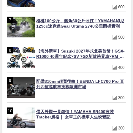
600
榴槤100公斤、鮪魚60公斤照扛！YAMAHA印尼
125cc速克達Gear Ultima 2740公里耐操實測
500
【海外新車】Suzuki 2027年式北美首發！GSX-
R1000 40週年紀念×SV-7GX新款跨界車×RM-
Z450 Ken Roczen冠軍套件
400
配備310mm超寬後輪！BENDA LFC700 Pro 直
列四缸巡航車挑戰歐洲市場
300
僅因外觀一見鍾情！YAMAHA SR400改裝
Tracker風格｜ 女車主的機車人生蛻變記
300