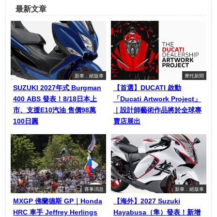
最新文章
新車．絕版車
摩托新聞
SUZUKI 2027年式 Burgman
【首選】DUCATI 啟動
400 ABS 發表！8/18日本上
「Ducati Artwork Project」
市、支援E10汽油 售價98萬
｜設計師藝術作品將於全球專
100日圓
賣店展出
賽事消息
新車．絕版車
MXGP 佛蘭德斯 GP｜Honda
【海外】2027 Suzuki
HRC 車手 Jeffrey Herlings
Hayabusa（隼）發表！新增