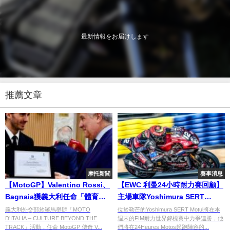
最新情報をお届けします
推薦文章
摩托新聞
賽事消息
【MotoGP】Valentino Rossi、
【EWC 利曼24小時耐力賽回顧】
Bagnaia獲義大利任命「體育外
主場車隊Yoshimura SERT
交大使」羅馬舉辦摩托車文化盛
Motul力爭EWC連勝
義大利外交部於羅馬舉辦「MOTO
位於勒芒的Yoshimura SERT Motul將在本
D’ITALIA – CULTURE BEYOND THE
週末的FIM耐力世界錦標賽中力爭連勝，他
會
TRACK」活動，任命 MotoGP 傳奇 V...
們將在24Heures Motos起跑陣容的...