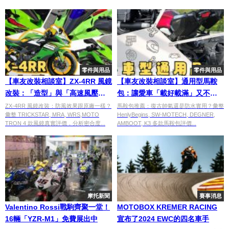
零件與用品
零件與用品
【車友改裝相談室】ZX-4RR 風鏡
【車友改裝相談室】通用型馬鞍
改裝：「造型」與「高速風壓」
包：讓愛車「載好載滿」又不失
的對決，效果跟原廠差不多？｜
帥氣！「防水機能」與「風格搭
ZX-4RR 風鏡改裝：防風效果跟原廠一樣？
馬鞍包推薦：復古帥氣還是防水實用？彙整
彙整 TRICKSTAR, MRA, WRS,MOTO
HenlyBegins, SW-MOTECH, DEGNER,
台日車友評價匯總
配」的終極抉擇｜台日車友評價
TRON 4 款風鏡真實評價，分析密合度...
AMBOOT, K3 多款馬鞍包評價...
匯總
摩托新聞
賽事消息
Valentino Rossi戰駒齊聚一堂！
MOTOBOX KREMER RACING
16輛「YZR-M1」免費展出中
宣布了2024 EWC的四名車手