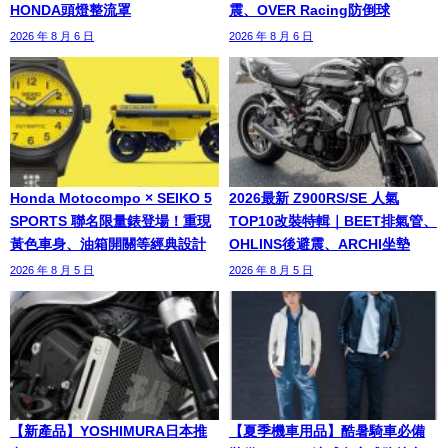
HONDA頭燈整流罩
震、OVER Racing防倒球
2026 年 8 月 6 日
2026 年 8 月 6 日
Honda Motocompo × SEIKO 5
2026最新 Z900RS/SE 人氣
SPORTS 聯名限量錶登場！重現
TOP10改裝特輯｜BEET排氣管、
黃色車身、油箱開關等經典設計
OHLINS後避震、ARCHI坐墊
2026 年 8 月 5 日
2026 年 8 月 5 日
【新產品】YOSHIMURA日本推
【夏季機車用品】酷暑騎車必備