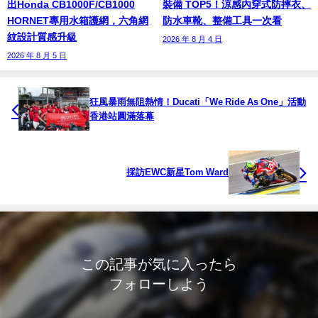
出Honda CB1000F/CB1000
裝備 TOP5！涼感內穿式防摔衣、
HORNET專用水箱護網，六角網
防水車靴、整備工具一次看
紋設計質感升級
2026 年 8 月 4 日
2026 年 8 月 5 日
狂風暴雨無阻熱情！Ducati「We Ride As One」活動
香港站圓滿落幕
採訪EWC新星Tom Ward
この記事が気に入ったら
フォローしよう