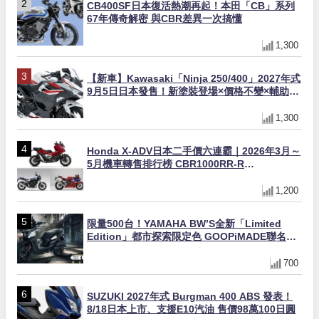
CB400SF日本復活熱潮再起！本田「CB」系列
67年傳奇解密 與CBR差異一次搞懂
1,300
【新車】Kawasaki「Ninja 250/400」2027年式
9月5日日本發售！新塗裝登場×價格不變×輔助滑
動式離合器×LED頭燈標配
1,300
Honda X-ADV日本二手價六連霸｜2026年3月～
5月機車轉售排行榜 CBR1000RR-R
FIREBLADE SP首度躋身前十
1,200
限量500台！YAMAHA BW’S全新「Limited
Edition」都市探索限定色 GOOPiMADE聯名包
同步登場
700
SUZUKI 2027年式 Burgman 400 ABS 發表！
8/18日本上市、支援E10汽油 售價98萬100日圓