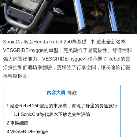
SonicCrafty以Honda Rebel 250為基礎，打造出全新名為
VESGRIDE-hygge的車型，完美融合了易駕駛性、舒適性和
強大的置物能力。VESGRIDE-hygge不僅承襲了Rebel的靈
活操控和舒適騎乘體驗，更增強了行李空間，讓長途旅行變
得輕鬆愜意。
內容大綱
[
隱藏
]
1
結合Rebel 250靈活的車身廣，實現了舒適的長途旅行
1.1
SonicCrafty代表木下敏之先生評論
2
車輛細節
3
VESGRIDE-hygge