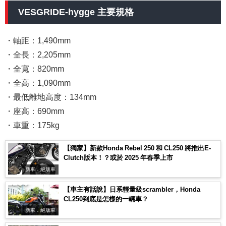
VESGRIDE-hygge 主要規格
・軸距：1,490mm
・全長：2,205mm
・全寬：820mm
・全高：1,090mm
・最低離地高度：134mm
・座高：690mm
・車重：175kg
【獨家】新款Honda Rebel 250 和 CL250 將推出E-
Clutch版本！？或於 2025 年春季上市
新車．絕版車
【車主有話說】日系輕量級scrambler，Honda
CL250到底是怎樣的一輛車？
新車．絕版車