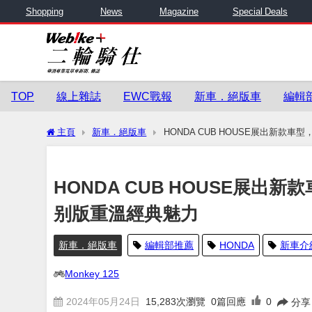
Shopping
News
Magazine
Special Deals
TOP
線上雜誌
EWC戰報
新車．絕版車
編輯
主頁
新車．絕版車
HONDA CUB HOUSE展出新款車型，2
HONDA CUB HOUSE展出新款車型
别版重溫經典魅力
新車．絕版車
編輯部推薦
HONDA
新車介
Monkey 125
2024年05月24日
15,283
次瀏覽
0篇回應
0
分享