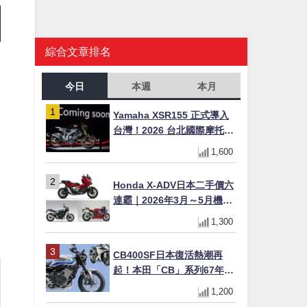
綜合文章排名
今日
本週
本月
Yamaha XSR155 正式導入
台灣！2026 台北國際摩托車
展亮相，70 週年紀念版
1,600
引
YZF-R 系列限量追加販售
Honda X-ADV日本二手價六
連霸｜2026年3月～5月機車
轉售排行榜 CBR1000RR-R
1,300
FIREBLADE SP首度躋身前
十
CB400SF日本復活熱潮再
起！本田「CB」系列67年傳
奇解密 與CBR差異一次搞懂
1,200