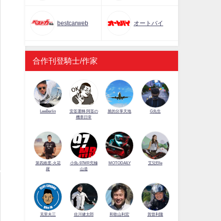
bestcarweb
オートバイ
合作刊登騎士/作家
LeeBerlin
安筌運轉 阿筌の
展的分享天地
G先生
機車日常
第四維度-火花
小魚-97MR究極
MOTODAILY
艾兒Elle
羅
山道
佐川健太郎
克里夫三
和歌山利宏
賀曾利隆