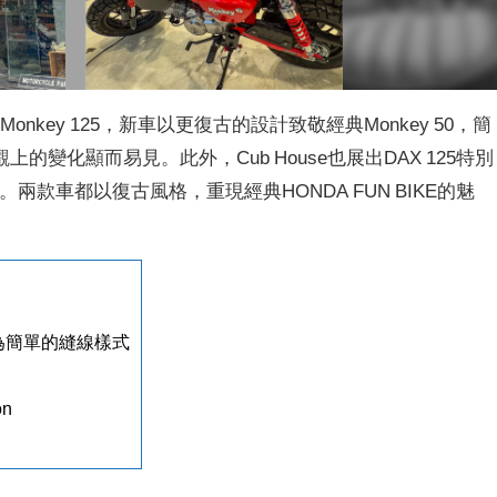
本Monkey 125，新車以更復古的設計致敬經典Monkey 50，簡
變化顯而易見。此外，Cub House也展出DAX 125特別
致敬。兩款車都以復古風格，重現經典HONDA FUN BIKE的魅
為簡單的縫線樣式
on