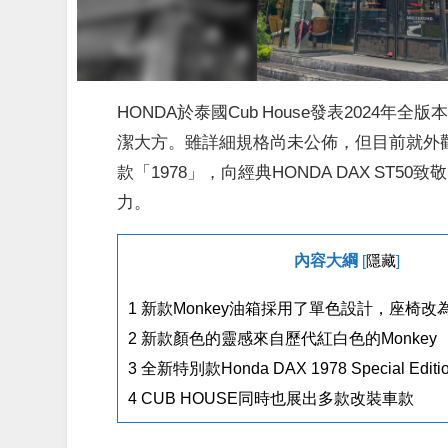
HONDA於泰國Cub House發表2024年全版
潔大方。雖詳細規格尚未公佈，但目前就外觀上的
款「1978」，向經典HONDA DAX ST50
力。
內容大綱
[
隱藏
]
1
新款Monkey油箱採用了單色設計，座椅改
2
新款顏色的靈感來自歷代紅白色的Monkey
3
全新特別款Honda DAX 1978 Special Editi
4
CUB HOUSE同時也展出多款改裝車款