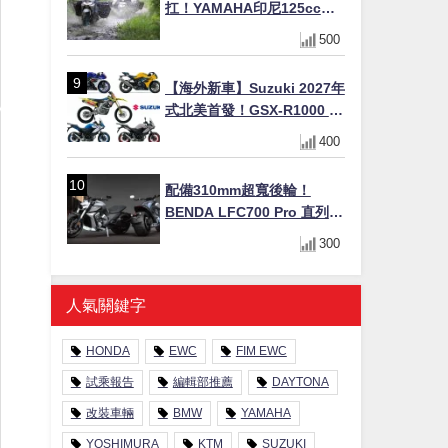
扛！YAMAHA印尼125cc速
克達Gear Ultima 2740公里
500
耐操實測
【海外新車】Suzuki 2027年
式北美首發！GSX-R1000 40
週年紀念×SV-7GX新款跨界
400
車×RM-Z450 Ken Roczen
冠軍套件
配備310mm超寬後輪！
BENDA LFC700 Pro 直列四
缸巡航車挑戰歐洲市場
300
人氣關鍵字
HONDA
EWC
FIM EWC
試乘報告
編輯部推薦
DAYTONA
改裝車輛
BMW
YAMAHA
YOSHIMURA
KTM
SUZUKI