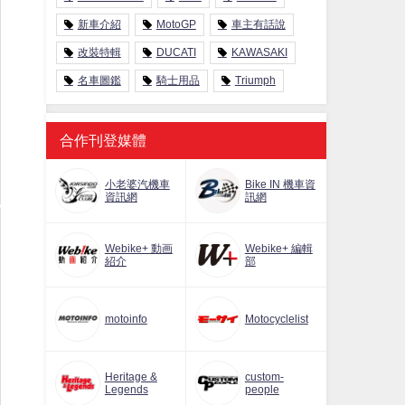
新車介紹
MotoGP
車主有話說
改裝特輯
DUCATI
KAWASAKI
名車圖鑑
騎士用品
Triumph
合作刊登媒體
小老婆汽機車
Bike IN 機車資
資訊網
訊網
Webike+ 動画
Webike+ 編輯
紹介
部
motoinfo
Motocyclelist
Heritage &
custom-
Legends
people