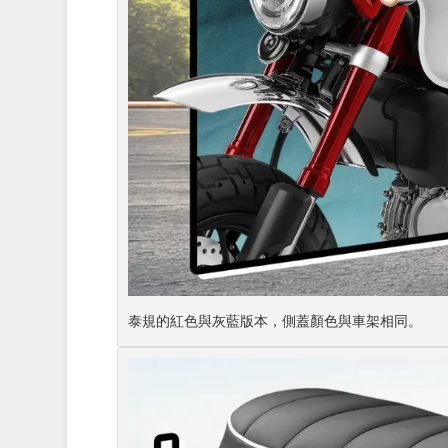
泰規的紅色與灰藍版本，側蓋顏色與車架相同。