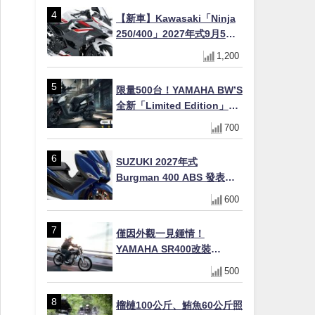
【新車】Kawasaki「Ninja
250/400」2027年式9月5日
日本發售！新塗裝登場×價格
1,200
不變×輔助滑動式離合器
×LED頭燈標配
限量500台！YAMAHA BW’S
全新「Limited Edition」都
市探索限定色 GOOPiMADE
700
聯名包同步登場
SUZUKI 2027年式
Burgman 400 ABS 發表！
8/18日本上市、支援E10汽油
600
售價98萬100日圓
僅因外觀一見鍾情！
YAMAHA SR400改裝
Tracker風格｜ 女車主的機車
500
人生蛻變記
榴槤100公斤、鮪魚60公斤照