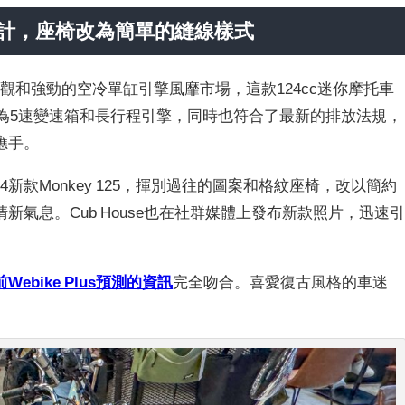
設計，座椅改為簡單的縫線樣式
樹一格的外觀和強勁的空冷單缸引擎風靡市場，這款124cc迷你摩托車
級為5速變速箱和長行程引擎，同時也符合了最新的排放法規，
應手。
2024新款Monkey 125，揮別過往的圖案和格紋座椅，改以簡約
氣息。Cub House也在社群媒體上發布新款照片，迅速
Webike Plus預測的資訊
完全吻合。喜愛復古風格的車迷