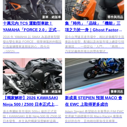
新車．絕版車
零件與用品
十萬元內 TCS 運動型車款！
集「時尚」「品味」「機能」三
YAMAHA「FORCE 2.0」正式登
項之力於一身｜Ghost Factory
場
古斯特國際
2016 年 YAMAHA 以 SMAX 為基礎車型開
當今台灣速克達市場中，相比於旗艦型主流
發出雙生車款 FORCE，簡單俐落的外觀設
車款在造型、配備以及改裝市場上總是引領
計迅速擄獲車迷朋友的心，而今日
著潮流，，一些定位「入門」、「商用」，
（10/13）...
乃至於廠商所推出的帶有嘗試...
新車．絕版車
賽事消息
【獨家解析】2026 KAWASAKI
新成員 STEPIEN 預測 MACO 會
Ninja 500 / Z500 日本正式上
在 EWC 上取得更多成功
市！451cc 雙缸引擎、售價與騎
過去專屬歐美市場的 500cc 級距正式登
Adam Stępień 希望能在本賽季的 FIM EWC
陸！KAWASAKI 全新 Ninja 500 與 Z500 於
世界耐力錦標賽中與 Maco Racing 車隊有
乘姿勢差異一次看
日本發售。本文為您獨家深度解析這兩...
良好的合作，且他相信斯洛伐克車隊...