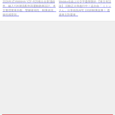
解析
2026年式YAMAHA YZF-R25推出全新淺綠
Webike在線上社交平臺舉辦的 【車主有話
色，融入Y2K潮流配色與運動跑車設計。本
說】 活動正火熱進行中！這次由「 ミトン
文整理實車外觀、雙腳著地性、騎乘表現、
さん」分享他與APE 100的騎乘故事！ 透
操控感受與...
過車主對愛車...