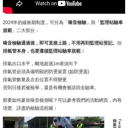
2024年的緩衝期制度，可分為「
噪音檢驗
」與「
監理站驗車
規範
」二大部分：
噪音檢驗通過後，即可直接上路，不用再到監理站登記。
但
排氣管本身，也要遵循監理站驗車規範：
排氣出口水平，離地超過1m者須向下
排氣管必須具備明顯的防燙裝置 (如防燙蓋)
排氣管數量及左右位置不得變更
否則日後若被檢舉，還是有機會被請回去驗車。
那要如何參加噪音檢測呢？可以參考我們的活動網頁，內有
清楚、詳盡的檢驗流程圖：