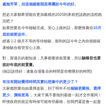
處無芳草，但這個緩衝期是專屬於今年的好。
想必大家都希望能在更加嚴格的2025到來前把該跑的流程跑
完吧？
如果想要在今年檢驗完成、安心上路的話，那麼推薦你
10月
底前就要送件。
經過 1-2 個月不等的等待檢驗，順利的話今年之內你就能裝
著檢驗合格管安心上路。
對，當過兵的都知道，凡事都要抓前置量，所以
驗噪音也要
抓好年底的前置量。
(俗話說得好：連集合場集合的時間是你整隊好的時間)
有沒有開始覺得時間其實比想像中的更少了？
大家都想要自由選擇改裝，到了明年不但
檢驗更嚴格、選擇
更少、價格更高
，大家千萬不要拖到最後一刻才交作業阿！
即便政府的規定
有時候
可能有些嚴格，但我們還是會一起盡