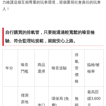
力維護這個互相尊重的玩車環境，當個重視社會責任的玩車
人！
自行購買的排氣管，只要能通過較寬鬆的噪音檢
驗、符合監理站規範，就能安心上路。
排
氣
噪音
商品
臨檢/被
年分
噪音送驗
管
門檻
選擇
檢舉
價
格
最高罰
僅測
環保局 (免
無
鍰3,600
原地
進口
費)
明
元