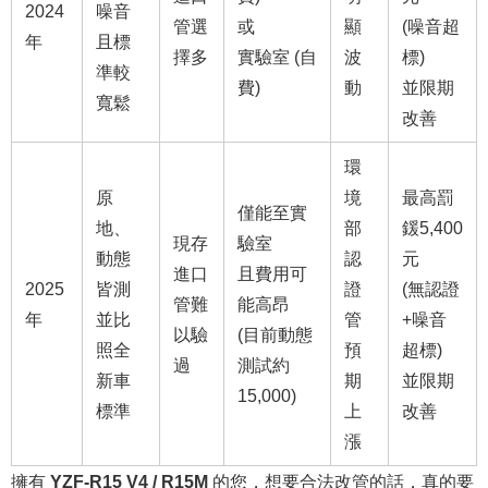
2024
噪音
管選
或
顯
(噪音超
年
且標
擇多
實驗室 (自
波
標)
準較
費)
動
並限期
寬鬆
改善
環
原
境
最高罰
僅能至實
地、
部
鍰5,400
現存
驗室
動態
認
元
進口
且費用可
2025
皆測
證
(無認證
管難
能高昂
年
並比
管
+噪音
以驗
(目前動態
照全
預
超標)
過
測試約
新車
期
並限期
15,000)
標準
上
改善
漲
擁有
YZF-R15 V4 / R15M
的您，想要合法改管的話，真的要