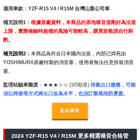
適用車款：YZF-R15 V4 / R15M 台灣山葉公司車
補充說明1：
根據原廠資料，本商品的原地噪音值剛好為法規
上限，實際檢驗時超標的風險可能較高，購買前敬請自行斟
酌。
補充說明2：
本商品為符合日本國內法規，內部已焊死由
YOSHIMURA原廠特製的消音塞，使用者無法任意拆裝消音
塞。
監理站驗車難度
：★★★☆☆ (3/5顆星)
排氣出口微翹，可能
須以焊接等方式將出口改為水平，也須訂製尾段防燙蓋。
點此購買
2024 YZF-R15 V4 / R15M 更多精選噪音合格管