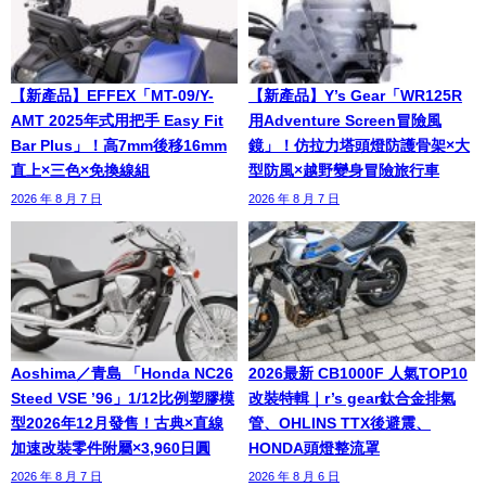
【新產品】EFFEX「MT-09/Y-
【新產品】Y’s Gear「WR125R
AMT 2025年式用把手 Easy Fit
用Adventure Screen冒險風
Bar Plus」！高7mm後移16mm
鏡」！仿拉力塔頭燈防護骨架×大
直上×三色×免換線組
型防風×越野變身冒險旅行車
2026 年 8 月 7 日
2026 年 8 月 7 日
Aoshima／青島 「Honda NC26
2026最新 CB1000F 人氣TOP10
Steed VSE ’96」1/12比例塑膠模
改裝特輯｜r’s gear鈦合金排氣
型2026年12月發售！古典×直線
管、OHLINS TTX後避震、
加速改裝零件附屬×3,960日圓
HONDA頭燈整流罩
2026 年 8 月 7 日
2026 年 8 月 6 日