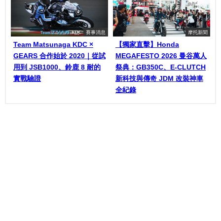
賽事消息
摩托新聞
Team Matsunaga KDC ×
【獨家直擊】Honda
GEARS 合作始於 2020｜從試
MEGAFESTO 2026 曼谷萬人
用到 JSB1000、鈴鹿 8 耐的
祭典：GB350C、E-CLUTCH
實戰驗證
新科技與傳奇 JDM 改裝神車
全紀錄