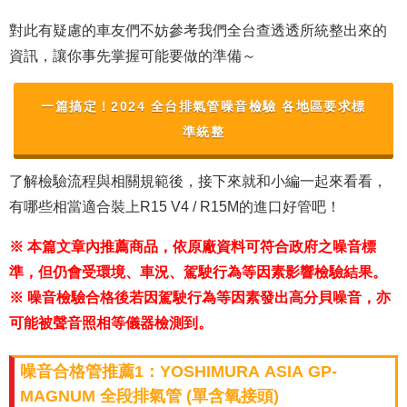
對此有疑慮的車友們不妨參考我們全台查透透所統整出來的
資訊，讓你事先掌握可能要做的準備～
一篇搞定！2024 全台排氣管噪音檢驗 各地區要求標
準統整
了解檢驗流程與相關規範後，接下來就和小編一起來看看，
有哪些相當適合裝上R15 V4 / R15M的進口好管吧！
※ 本篇文章內推薦商品，依原廠資料可符合政府之噪音標
準，但仍會受環境、車況、駕駛行為等因素影響檢驗結果。
※ 噪音檢驗合格後若因駕駛行為等因素發出高分貝噪音，亦
可能被聲音照相等儀器檢測到。
噪音合格管推薦1：YOSHIMURA ASIA GP-
MAGNUM 全段排氣管 (單含氧接頭)