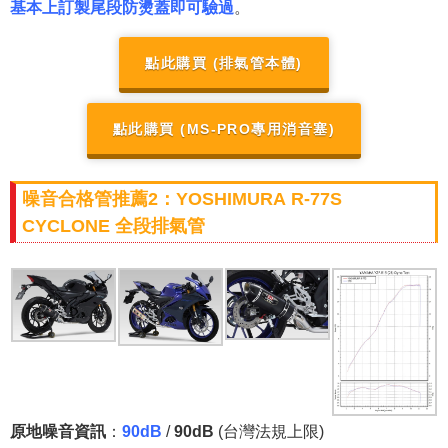
基本上訂製尾段防燙蓋即可驗過
。
點此購買 (排氣管本體)
點此購買 (MS-PRO專用消音塞)
噪音合格管推薦2：YOSHIMURA R-77S
CYCLONE 全段排氣管
原地噪音資訊
：
90dB
/
90dB
(台灣法規上限)