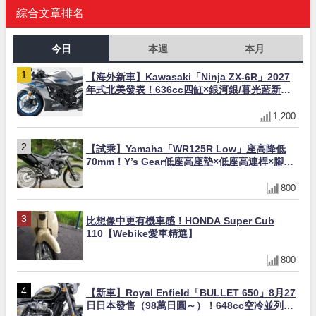
綜合文章排名
今日
本週
本月
【海外新車】Kawasaki「Ninja ZX-6R」2027
年式北美發表！636cc四缸×銀河銀/暮光藍新色
×KTRC/KIBS電控，11,599美元起
1,200
【試乘】Yamaha「WR125R Low」座高降低
70mm！Y’s Gear低座高座墊×低座高連桿×腳踏
著地感大幅改善，越野初學者推薦
800
比想像中更有機車感！HONDA Super Cub
110【Webike愛車精選】
800
【新車】Royal Enfield「BULLET 650」8月27
日日本發售（98萬日圓～）！648cc空冷並列雙