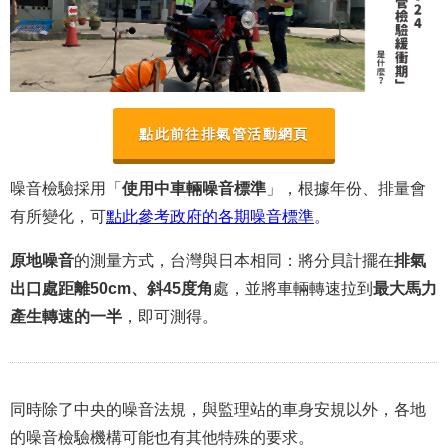
點此前往排氣管活動網頁
噪音檢驗採用「
使用中車輛噪音標準
」，根據年份、排量會
有所變化，可
點此參考政府的各期噪音標準
。
原地噪音
的測量方式，台灣與日本相同：將分貝計擺在
排氣
出口處距離50cm、斜45度角
處，並將車輛轉速拉到
最大馬力
產生轉速的一半
，即可測得。
同時除了中央的噪音法規，與監理站的車身安規以外，各地
的噪音檢驗機構可能也有其他特殊的要求。