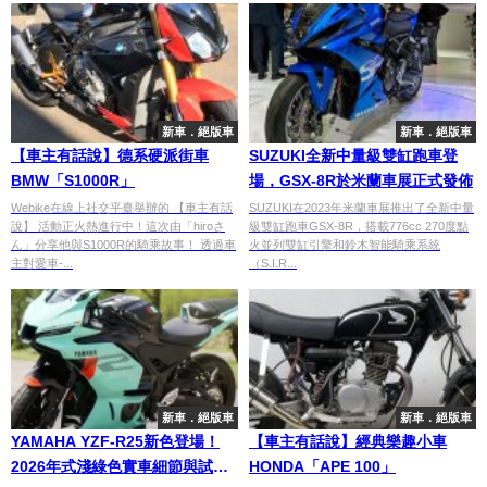
新車．絕版車
新車．絕版車
【車主有話說】德系硬派街車
SUZUKI全新中量級雙缸跑車登
BMW「S1000R」
場，GSX-8R於米蘭車展正式發佈
Webike在線上社交平臺舉辦的 【車主有話
SUZUKI在2023年米蘭車展推出了全新中量
說】 活動正火熱進行中！這次由「hiroさ
級雙缸跑車GSX-8R，搭載776cc 270度點
ん」分享他與S1000R的騎乘故事！ 透過車
火並列雙缸引擎和鈴木智能騎乘系統
主對愛車-...
（S.I.R...
新車．絕版車
新車．絕版車
YAMAHA YZF-R25新色登場！
【車主有話說】經典樂趣小車
2026年式淺綠色實車細節與試駕
HONDA「APE 100」