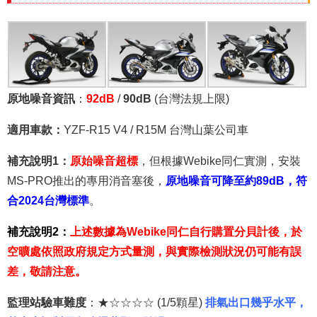
原地噪音資訊
：
92dB
/
90dB
(台灣法規上限)
適用車款：
YZF-R15 V4 / R15M 台灣山葉公司車
補充說明1：
原始噪音超標
，但根據Webike同仁實測，安裝
MS-PRO推出的專用消音塞後，
原地噪音可降至約89dB，符
合2024台灣標準
。
補充說明2：
上述數據為Webike同仁自行購置分貝計後，於
空曠處依照政府規定方式量測，與實際檢測狀況仍可能有誤
差，敬請注意。
監理站驗車難度
：★☆☆☆☆ (1/5顆星)
排氣出口幾乎水平，