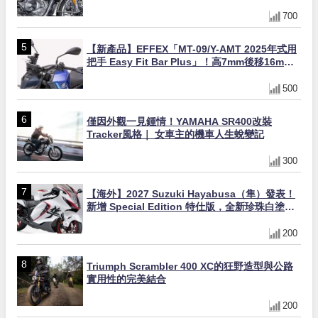
缸×虎眼指示燈×砲筒黑/戰艦藍兩色
700
【新產品】EFFEX「MT-09/Y-AMT 2025年式用
把手 Easy Fit Bar Plus」！高7mm後移16mm
直上×三色×免換線組
500
僅因外觀一見鍾情！YAMAHA SR400改裝
Tracker風格｜ 女車主的機車人生蛻變記
300
【海外】2027 Suzuki Hayabusa（隼）發表！
新增 Special Edition 特仕版，全新珍珠白塗裝
與專屬配備登場
200
Triumph Scrambler 400 XC的狂野造型與公路
實用性的完美結合
200