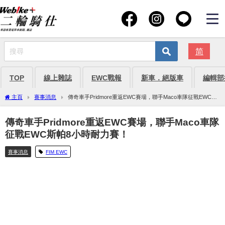
简
TOP
線上雜誌
EWC戰報
新車．絕版車
編輯部
主頁
賽事消息
傳奇車手Pridmore重返EWC賽場，聯手Maco車隊征戰EWC斯
帕8小時耐力賽！
傳奇車手Pridmore重返EWC賽場，聯手Maco車隊
征戰EWC斯帕8小時耐力賽！
賽事消息
FIM EWC