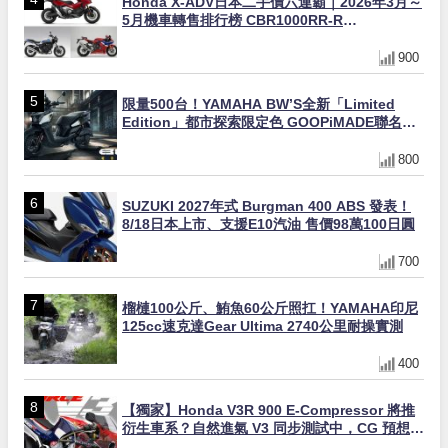
Honda X-ADV日本二手價六連霸｜2026年3月～
5月機車轉售排行榜 CBR1000RR-R
FIREBLADE SP首度躋身前十
900
限量500台！YAMAHA BW’S全新「Limited
Edition」都市探索限定色 GOOPiMADE聯名包
同步登場
800
SUZUKI 2027年式 Burgman 400 ABS 發表！
8/18日本上市、支援E10汽油 售價98萬100日圓
700
榴槤100公斤、鮪魚60公斤照扛！YAMAHA印尼
125cc速克達Gear Ultima 2740公里耐操實測
400
【獨家】Honda V3R 900 E-Compressor 將推
衍生車系？自然進氣 V3 同步測試中，CG 預想曝
光！