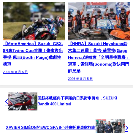
【MotoAmerica】Suzuki GSX-
【NHRA】Suzuki Hayabusa鈴
8R奪Twins Cup首勝！傷癒復出
木隼二連霸！蓋吉·赫雷拉(Gage
菩提·佩吉(Bodhi Paige)戲劇性
Herrera)逆轉奪「全明星挑戰賽」
摘冠
冠軍，索諾瑪(Sonoma)對決同門
師兄弟
2026 年 8 月 5 日
2026 年 8 月 5 日
回顧搭載經典子彈頭的日系街車傳奇，SUZUKI
Bandit 400 Limited
XAVIER SIMÉON的EWC SPA 8小時摩托賽專家指南