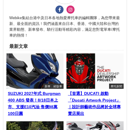
Webike集結台港中及日本各地熱愛摩托車的編輯團隊，為您帶來最
新、最全面的資訊！我們涵蓋來自日本、香港、中國大陸和台灣的
業界動態、新車發布、騎行活動等精彩內容，滿足您對電單車/摩托
車的熱情！
最新文章
新車．絕版車
摩托新聞
SUZUKI 2027年式 Burgman
【首選】DUCATI 啟動
400 ABS 發表！8/18日本上
「Ducati Artwork Project」
市、支援E10汽油 售價98萬
｜設計師藝術作品將於全球專
100日圓
賣店展出