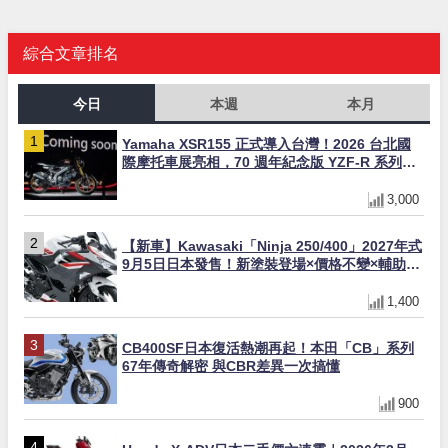
綜合文章排名
今日
本週
本月
Yamaha XSR155 正式導入台灣！2026 台北國
際摩托車展亮相，70 週年紀念版 YZF-R 系列限
量追加販售
3,000
【新車】Kawasaki「Ninja 250/400」2027年式
9月5日日本發售！新塗裝登場×價格不變×輔助滑
動式離合器×LED頭燈標配
1,400
CB400SF日本復活熱潮再起！本田「CB」系列
67年傳奇解密 與CBR差異一次搞懂
900