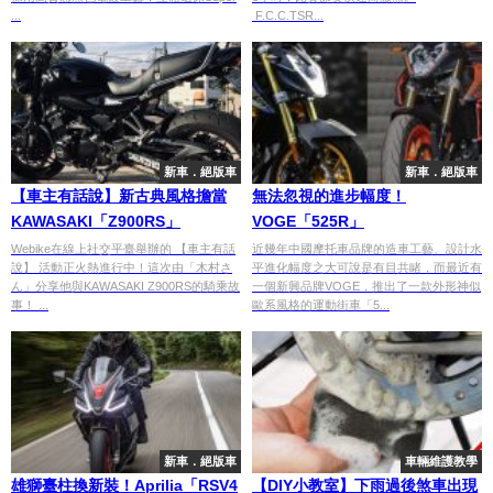
...
F.C.C.TSR...
新車．絕版車
新車．絕版車
【車主有話說】新古典風格擔當
無法忽視的進步幅度！
KAWASAKI「Z900RS」
VOGE「525R」
Webike在線上社交平臺舉辦的 【車主有話
近幾年中國摩托車品牌的造車工藝、設計水
說】 活動正火熱進行中！這次由「木村さ
平進化幅度之大可說是有目共睹，而最近有
ん」分享他與KAWASAKI Z900RS的騎乘故
一個新興品牌VOGE，推出了一款外形神似
事！ ...
歐系風格的運動街車「5...
新車．絕版車
車輛維護教學
雄獅臺柱換新裝！Aprilia「RSV4
【DIY小教室】下雨過後煞車出現