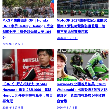
MXGP 佛蘭德斯 GP｜Honda
MotoGP 2027開幕戰確定泰國武
HRC 車手 Jeffrey Herlings 完全
里南！新技術規則首度登場，連
制霸封王！積分領先擴大至 104
續三年揭開賽季序幕
分
2026 年 8 月 5 日
2026 年 8 月 6 日
【JRR】野左根航汰（Kohta
Kawasaki 公開若月佑美（Yumi
Nozane）重返 JSB1000！駕駛
Wakatsuki）出演鈴鹿8耐官方紀
Honda 套件賽車挑戰廠車，誓言
錄影片！直擊雨戰幕後與車隊熱
再奪冠
血奮戰
2026 年 8 月 5 日
2026 年 8 月 5 日