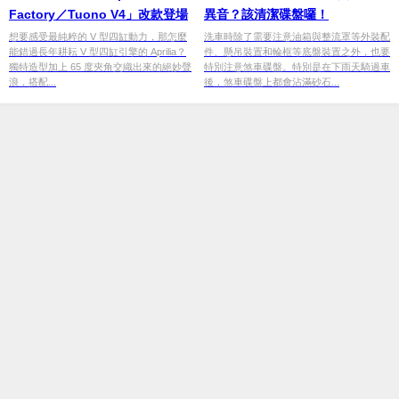
Factory／Tuono V4」改款登場
異音？該清潔碟盤囉！
想要感受最純粹的 V 型四缸動力，那怎麼
洗車時除了需要注意油箱與整流罩等外裝配
能錯過長年耕耘 V 型四缸引擎的 Aprilia？
件、懸吊裝置和輪框等底盤裝置之外，也要
獨特造型加上 65 度夾角交織出來的絕妙聲
特別注意煞車碟盤。特別是在下雨天騎過車
浪，搭配...
後，煞車碟盤上都會沾滿砂石...