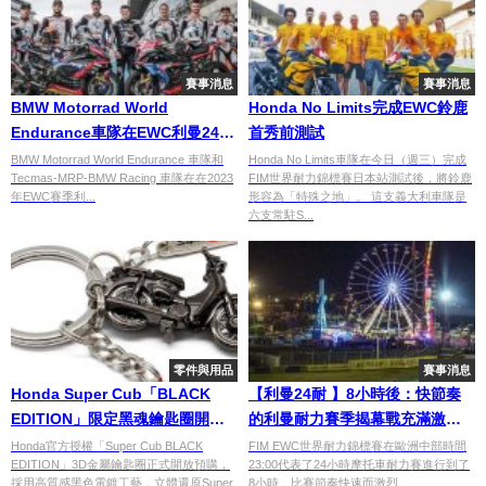
賽事消息
賽事消息
BMW Motorrad World
Honda No Limits完成EWC鈴鹿
Endurance車隊在EWC利曼24耐
首秀前測試
( 24 Heures Motos)測試賽中飆
BMW Motorrad World Endurance 車隊和
Honda No Limits車隊在今日（週三）完成
Tecmas-MRP-BMW Racing 車隊在在2023
FIM世界耐力錦標賽日本站測試後，將鈴鹿
出最快圈速
年EWC賽季利...
形容為「特殊之地」。 這支義大利車隊是
六支常駐S...
零件與用品
賽事消息
Honda Super Cub「BLACK
【利曼24耐 】8小時後：快節奏
EDITION」限定黑魂鑰匙圈開放
的利曼耐力賽季揭幕戰充滿激烈
預購！限量1000組 附專屬編號
競爭
Honda官方授權「Super Cub BLACK
FIM EWC世界耐力錦標賽在歐洲中部時間
EDITION」3D金屬鑰匙圈正式開放預購，
23:00代表了24小時摩托車耐力賽進行到了
與黑化電鍍質感
採用高質感黑色電鍍工藝，立體還原Super
8小時，比賽節奏快速而激烈。