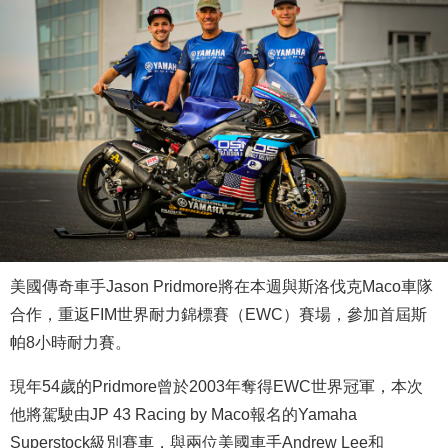
美國傳奇車手Jason Pridmore將在本週與斯洛伐克Maco車隊
合作，重返FIM世界耐力錦標賽（EWC）賽場，參加首屆斯
帕8小時耐力賽。
現年54歲的Pridmore曾於2003年奪得EWC世界冠軍，本次
他將駕駛由JP 43 Racing by Maco報名的Yamaha
Superstock級別賽車，與兩位美國車手Andrew Lee和