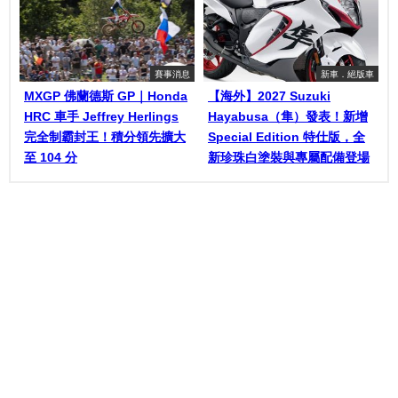
賽事消息
新車．絕版車
MXGP 佛蘭德斯 GP｜Honda
【海外】2027 Suzuki
HRC 車手 Jeffrey Herlings
Hayabusa（隼）發表！新增
完全制霸封王！積分領先擴大
Special Edition 特仕版，全
至 104 分
新珍珠白塗裝與專屬配備登場