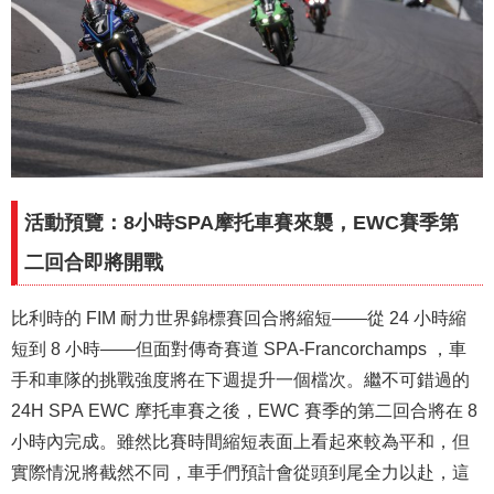
活動預覽：8小時SPA摩托車賽來襲，EWC賽季第
二回合即將開戰
比利時的 FIM 耐力世界錦標賽回合將縮短——從 24 小時縮
短到 8 小時——但面對傳奇賽道 SPA-Francorchamps ，車
手和車隊的挑戰強度將在下週提升一個檔次。繼不可錯過的
24H SPA EWC 摩托車賽之後，EWC 賽季的第二回合將在 8
小時內完成。雖然比賽時間縮短表面上看起來較為平和，但
實際情況將截然不同，車手們預計會從頭到尾全力以赴，這