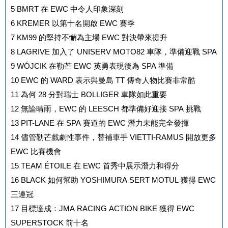
5
BMRT 在 EWC 中令人印象深刻
6
KREMER 以第十名開啟 EWC 賽季
7
KM99 的堅持不懈為主場 EWC 對決帶來提升
8
LAGRIVE 加入了 UNISERV MOTO82 車隊，準備迎戰 SPA
9
WÓJCIK 在勒芒 EWC 英勇表現後為 SPA 準備
10
EWC 的 WARD 表示與曼島 TT 傳奇人物比賽非常酷
11
為何 28 分對瑞士 BOLLIGER 車隊如此重要
12
無論晴雨，EWC 的 LEESCH 都準備好迎接 SPA 挑戰
13
PIT-LANE 在 SPA 賽道的 EWC 潛力未能完全發揮
14
儘管勒芒戲劇性事件，替補車手 VIETTI-RAMUS 開放更多
EWC 比賽機會
15
TEAM ÉTOILE 在 EWC 首秀中展示潛力和得分
16
BLACK 如何幫助 YOSHIMURA SERT MOTUL 獲得 EWC
三連冠
17
目標達成：JMA RACING ACTION BIKE 獲得 EWC
SUPERSTOCK 前十名