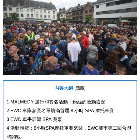
內容大綱
[
隱藏
]
1
MALMEDY 遊行和簽名活動：粉絲的激動盛況
2
EWC 車隊參賽名單填滿首屆 8 小時 SPA 摩托車賽
3
EWC 車手展望 SPA 賽事
4
活動預覽：8小時SPA摩托車賽來襲，EWC賽季第二回合即
將開戰