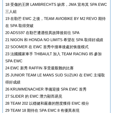
18
受傷的王牌 LAMBRECHTS 缺席，JMA 宣布其 SPA EWC
三人組
19
在勒芒 EWC 之後，TEAM AVIOBIKE BY M2 REVO 期待
在 SPA 取得突破
20
ADSS97 在勒芒遭遇怪異故障後前往 SPA
21
NIGON 和 HONDA NO LIMITS 希望在 SPA 取得好成績
22
SOOMER 在 EWC 首秀中撞車後處於恢復模式
23
法國國家車手 THIBAULT 加入 TEAM RACING 85 參加
SPA EWC
24
EWC 新秀 RAFFIN 享受最艱難的比賽
25
JUNIOR TEAM LE MANS SUD SUZUKI 在 EWC 主場取
得好成績
26
KRUMMENACHER 準備迎接 SPA EWC 首秀
27
SLIDER 的 EWC 潛力顯而易見
28
TEAM 202 以穩健和嚴肅的態度獲得 EWC 積分
29
TEAM 18 期待在 SPA EWC 8 有優異表現