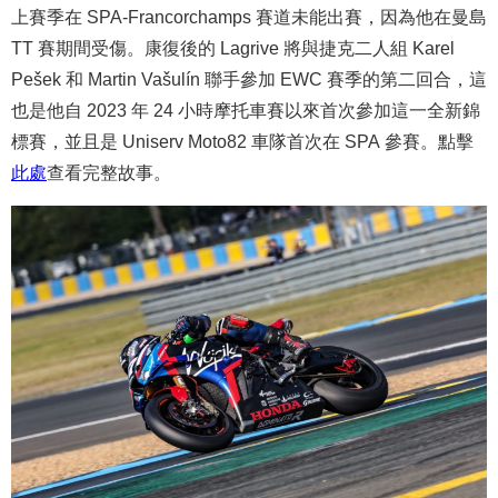
上賽季在 SPA-Francorchamps 賽道未能出賽，因為他在曼島
TT 賽期間受傷。康復後的 Lagrive 將與捷克二人組 Karel
Pešek 和 Martin Vašulín 聯手參加 EWC 賽季的第二回合，這
也是他自 2023 年 24 小時摩托車賽以來首次參加這一全新錦
標賽，並且是 Uniserv Moto82 車隊首次在 SPA 參賽。點擊
此處
查看完整故事。