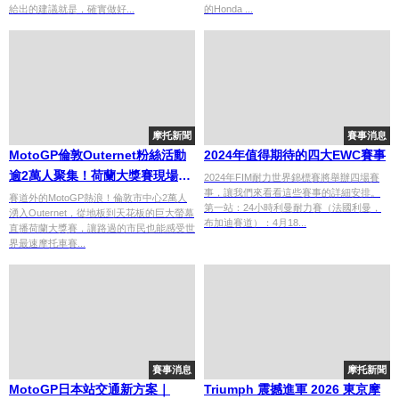
給出的建議就是，確實做好...
的Honda ...
摩托新聞
賽事消息
MotoGP倫敦Outernet粉絲活動
2024年值得期待的四大EWC賽事
逾2萬人聚集！荷蘭大獎賽現場直
2024年FIM耐力世界錦標賽將舉辦四場賽
事，讓我們來看看這些賽事的詳細安排。
播×巨型數位螢幕沉浸體驗×英國
賽道外的MotoGP熱浪！倫敦市中心2萬人
第一站：24小時利曼耐力賽（法國利曼，
湧入Outernet，從地板到天花板的巨大螢幕
大獎賽預熱
布加迪賽道）：4月18...
直播荷蘭大獎賽，讓路過的市民也能感受世
界最速摩托車賽...
賽事消息
摩托新聞
MotoGP日本站交通新方案｜
Triumph 震撼進軍 2026 東京摩