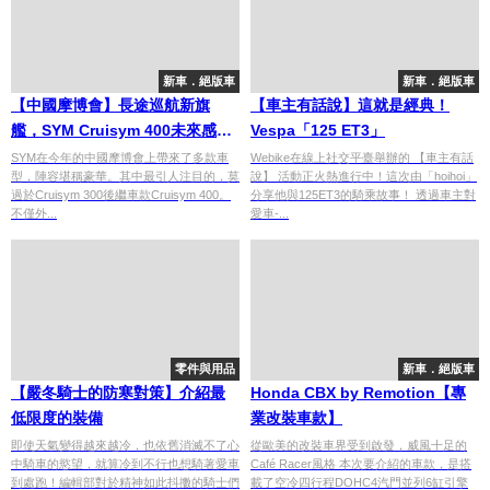
新車．絕版車
新車．絕版車
【中國摩博會】長途巡航新旗
【車主有話說】這就是經典！
艦，SYM Cruisym 400未來感爆
Vespa「125 ET3」
棚，動力配備升級！
SYM在今年的中國摩博會上帶來了多款車
Webike在線上社交平臺舉辦的 【車主有話
型，陣容堪稱豪華。其中最引人注目的，莫
說】 活動正火熱進行中！這次由「hoihoi」
過於Cruisym 300後繼車款Cruisym 400。
分享他與125ET3的騎乘故事！ 透過車主對
不僅外...
愛車-...
零件與用品
新車．絕版車
【嚴冬騎士的防寒對策】介紹最
Honda CBX by Remotion【專
低限度的裝備
業改裝車款】
即使天氣變得越來越冷，也依舊消滅不了心
從歐美的改裝車界受到啟發，威風十足的
中騎車的慾望，就算冷到不行也想騎著愛車
Café Racer風格 本次要介紹的車款，是搭
到處跑！編輯部對於精神如此抖擻的騎士們
載了空冷四行程DOHC4汽門並列6缸引擎