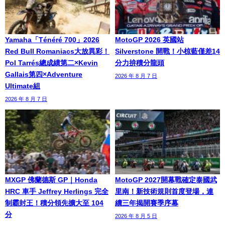
Yamaha「Ténéré 700」2026
MotoGP 2026 英國站
Red Bull Romaniacs大放異彩！
Silverstone 開戰！小椋藍僅差14
Pol Tarrés總成績第二×Kevin
分力拚積分龍頭
Gallais第四×Adventure
2026 年 8 月 7 日
Ultimate組
2026 年 8 月 7 日
MXGP 佛蘭德斯 GP｜Honda
MotoGP 2027開幕戰確定泰國武
HRC 車手 Jeffrey Herlings 完全
里南！新技術規則首度登場，連
制霸封王！積分領先擴大至 104
續三年揭開賽季序幕
分
2026 年 8 月 5 日