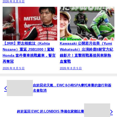
2026 年 8 月 6 日
【JRR】野左根航汰（Kohta
Kawasaki 公開若月佑美（Yumi
Nozane）重返 JSB1000！駕駛
Wakatsuki）出演鈴鹿8耐官方紀
Honda 套件賽車挑戰廠車，誓言
錄影片！直擊雨戰幕後與車隊熱
再奪冠
血奮戰
2026 年 8 月 5 日
2026 年 8 月 5 日
由於惡劣天氣，EWC 8小時SPA摩托車賽的遊行和簽
名會取消
終於返回 EWC 的 LONBOIS 準備在家鄉比賽