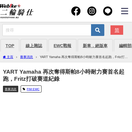
简
TOP
線上雜誌
EWC戰報
新車．絕版車
編輯部
主頁
賽事消息
YART Yamaha 再次奪得斯帕8小時耐力賽首名起跑，Fritz打破
賽道紀錄
YART Yamaha 再次奪得斯帕8小時耐力賽首名起
跑，Fritz打破賽道紀錄
賽事消息
FIM EWC