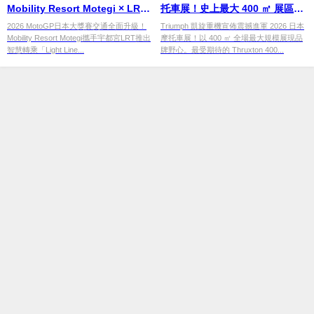
Mobility Resort Motegi × LRT
托車展！史上最大 400 ㎡ 展區，
智慧接駁登場 GP Express接駁
Thruxton 400 / Tracker 400 日
2026 MotoGP日本大獎賽交通全面升級！
Triumph 凱旋重機宣佈震撼進軍 2026 日本
Mobility Resort Motegi攜手宇都宮LRT推出
摩托車展！以 400 ㎡ 全場最大規模展現品
巴士同步運行
本首度亮相！
智慧轉乘「Light Line...
牌野心。最受期待的 Thruxton 400...