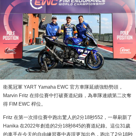
衛冕冠軍 YART Yamaha EWC 官方車隊延續強勁勢頭，
Marvin Fritz 在排位賽中打破賽道紀錄，為車隊連續第二次奪
得 FIM EWC 桿位。
Fritz 在第一次排位賽中跑出驚人的2分18秒552，一舉刷新了
Hanika 在2022年創造的2分18秒845的賽道紀錄。這位31歲
的車手在今天的自由練習賽中表現更加出色，跑出了2分18秒