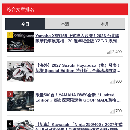
綜合文章排名
今日
本週
本月
Yamaha XSR155 正式導入台灣！2026 台北國
際摩托車展亮相，70 週年紀念版 YZF-R 系列限
量追加販售
2,400
【海外】2027 Suzuki Hayabusa（隼）發表！
新增 Special Edition 特仕版，全新珍珠白塗裝
與專屬配備登場
900
限量500台！YAMAHA BW’S全新「Limited
Edition」都市探索限定色 GOOPiMADE聯名包
同步登場
700
【新車】Kawasaki「Ninja 250/400」2027年式
9月5日日本發售！新塗裝登場×價格不變×輔助滑