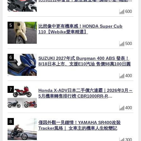
動式離合器×LED頭燈標配
600
比想像中更有機車感！HONDA Super Cub
110【Webike愛車精選】
500
SUZUKI 2027年式 Burgman 400 ABS 發表！
8/18日本上市、支援E10汽油 售價98萬100日圓
400
Honda X-ADV日本二手價六連霸｜2026年3月～
5月機車轉售排行榜 CBR1000RR-R
FIREBLADE SP首度躋身前十
400
僅因外觀一見鍾情！YAMAHA SR400改裝
Tracker風格｜ 女車主的機車人生蛻變記
300