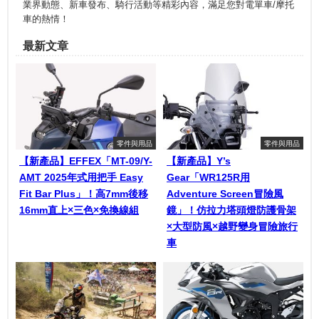
業界動態、新車發布、騎行活動等精彩內容，滿足您對電單車/摩托
車的熱情！
最新文章
零件與用品
零件與用品
【新產品】EFFEX「MT-09/Y-
【新產品】Y’s
AMT 2025年式用把手 Easy
Gear「WR125R用
Fit Bar Plus」！高7mm後移
Adventure Screen冒險風
16mm直上×三色×免換線組
鏡」！仿拉力塔頭燈防護骨架
×大型防風×越野變身冒險旅行
車