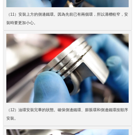
（11）安裝上方的側邊鐵環。因為先前已有兩個環，所以溝槽較窄，安
裝時要更加小心。
（12）油環安裝完畢的狀態。確保側邊鐵環、膨脹環和側邊鐵環按順序
安裝。