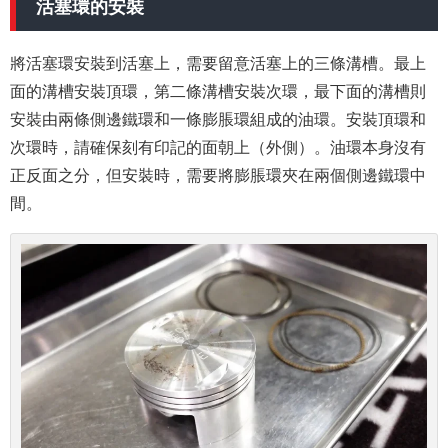
活塞環的安裝
將活塞環安裝到活塞上，需要留意活塞上的三條溝槽。最上
面的溝槽安裝頂環，第二條溝槽安裝次環，最下面的溝槽則
安裝由兩條側邊鐵環和一條膨脹環組成的油環。安裝頂環和
次環時，請確保刻有印記的面朝上（外側）。油環本身沒有
正反面之分，但安裝時，需要將膨脹環夾在兩個側邊鐵環中
間。