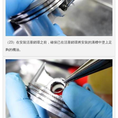
（23）在安裝活塞銷環之前，確保已在活塞銷環將安裝的溝槽中塗上足
夠的機油。