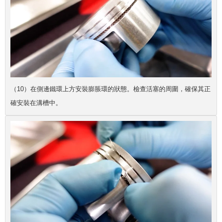
（10）在側邊鐵環上方安裝膨脹環的狀態。檢查活塞的周圍，確保其正
確安裝在溝槽中。