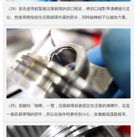
（24）首先使用鉗緊握活塞銷環的切口附近，將切口端對準溝槽進行定
位。然後用拇指按住活塞銷環外露的部分，同時旋轉鉗子以施加力量。
（25）當聽到「啪嚓」一聲，活塞銷環就會固定在活塞的溝槽中。這是
一個容易彈飛的部件，所以在操作時要特別小心，並佩戴保護眼鏡等。