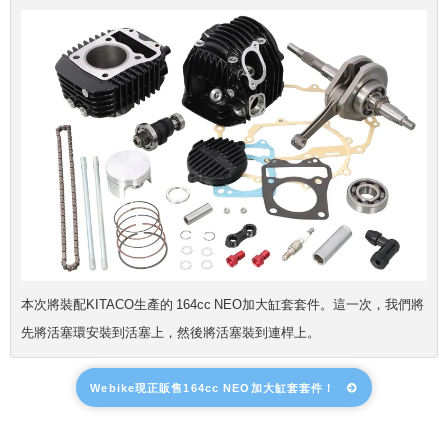
本次將裝配KITACO生產的 164cc NEO加大缸套套件。這一次，我們將
先將活塞環安裝到活塞上，然後將活塞裝到連桿上。
Webike現正販售164cc NEO加大缸套套件！