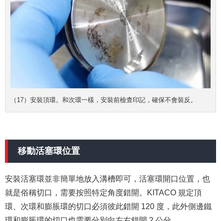
（17）安裝頂環。和次環一樣，安裝前檢查印記，確保不會裝反。
移動活塞環位置
安裝活塞環並非簡單地放入溝槽即可，活塞環開口位置，也
就是俗稱切口，需要按照特定角度錯開。KITACO 規定頂
環、次環和膨脹環的切口必須彼此錯開 120 度，此外側邊鐵
環和膨脹環的切口也需要分別向左右錯開 2 公分。