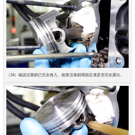
（34）確認活塞銷已完全推入。檢查活塞銷環固定溝是否完全露出。