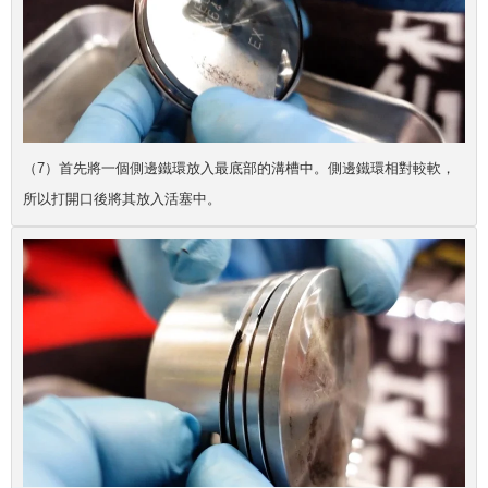
（7）首先將一個側邊鐵環放入最底部的溝槽中。側邊鐵環相對較軟，
所以打開口後將其放入活塞中。