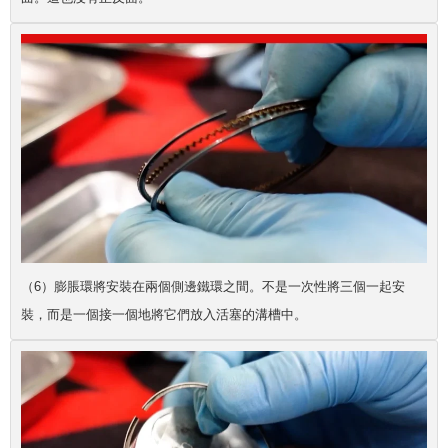
（6）膨脹環將安裝在兩個側邊鐵環之間。不是一次性將三個一起安
裝，而是一個接一個地將它們放入活塞的溝槽中。