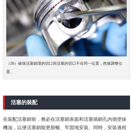
（26）確保活塞銷環的切口與活塞的切口不在同一位置，然後調整位
置。
活塞的裝配
在裝配活塞銷前，務必在活塞銷表面和活塞插銷孔內側塗抹
機油，以便活塞銷能更順暢、牢固地安裝。同時，安裝過程