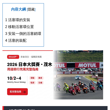
內容大綱
[
隱藏
]
1
活塞環的安裝
2
移動活塞環位置
3
安裝一側的活塞銷環
4
活塞的裝配