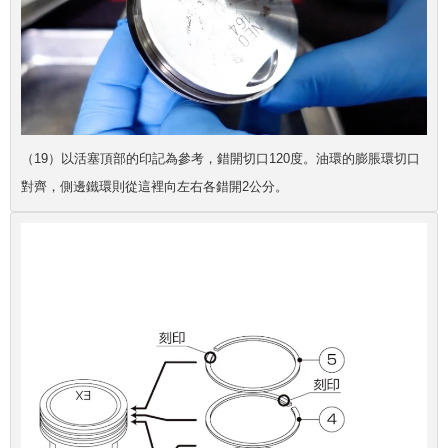
（19）以活塞頂部的印記為參考，錯開切口120度。油環的膨脹環切口
對齊，側邊鐵環則從這裡向左右各錯開2公分。