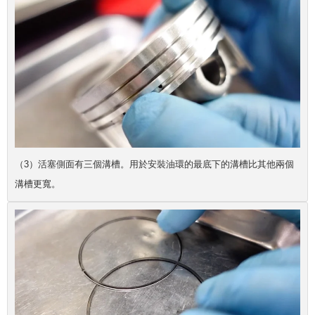
（3）活塞側面有三個溝槽。用於安裝油環的最底下的溝槽比其他兩個
溝槽更寬。