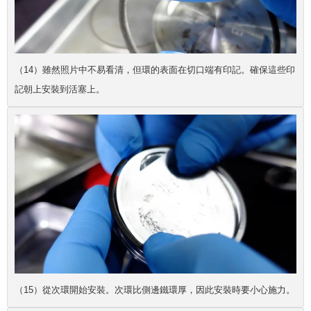
（14）雖然照片中不易看清，但環的表面在切口端有印記。確保這些印
記朝上安裝到活塞上。
（15）從次環開始安裝。次環比側邊鐵環厚，因此安裝時要小心施力。