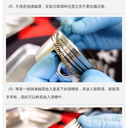
（8）不僅是側邊鐵環，安裝活塞環時也需注意不要刮傷活塞。
（9）將第一個側邊鐵環放入最底下的溝槽後，再放入膨脹環。膨脹環
非常軟，因此可以輕易放入溝槽中。