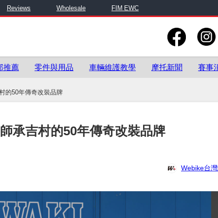
Reviews
Wholesale
FIM EWC
部推薦
零件與用品
車輛維護教學
摩托新聞
賽事
吉村的50年傳奇改裝品牌
，師承吉村的50年傳奇改裝品牌
Webike台