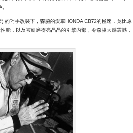
A。
) 的巧手改裝下，森脇的愛車HONDA CB72的極速，竟比原
車性能，以及被研磨得亮晶晶的引擎內部，令森脇大感震撼，