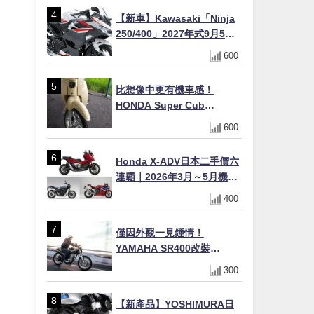
【新車】Kawasaki「Ninja
250/400」2027年式9月5日
日本發售！新塗裝登場×價格
600
不變×輔助滑動式離合器
×LED頭燈標配
比想像中更有機車感！
HONDA Super Cub
110【Webike愛車精選】
600
Honda X-ADV日本二手價六
連霸｜2026年3月～5月機車
轉售排行榜 CBR1000RR-R
400
FIREBLADE SP首度躋身前
十
僅因外觀一見鍾情！
YAMAHA SR400改裝
Tracker風格｜ 女車主的機車
300
人生蛻變記
【新產品】YOSHIMURA日