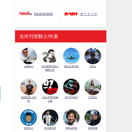
bestcarweb
オートバイ
合作刊登騎士/作家
LeeBerlin
安筌運轉 阿筌の
展的分享天地
G先生
機車日常
第四維度-火花
小魚-97MR究極
MOTODAILY
艾兒Elle
羅
山道
佐川健太郎
克里夫三
和歌山利宏
賀曾利隆