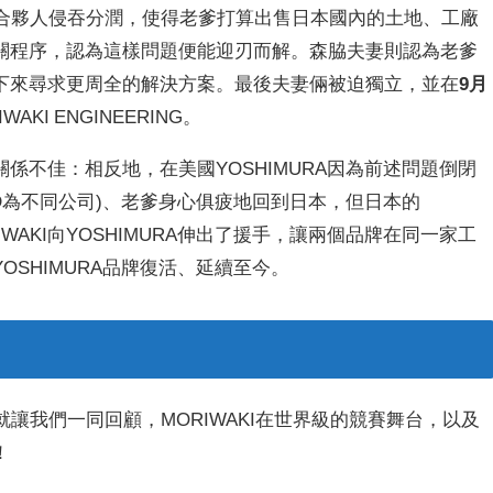
RA的合夥人侵吞分潤，使得老爹打算出售日本國內的土地、工廠
關程序，認為這樣問題便能迎刃而解。森脇夫妻則認為老爹
下來尋求更周全的解決方案。最後夫妻倆被迫獨立，並在
9月
I ENGINEERING。
RA關係不佳：相反地，在美國YOSHIMURA因為前述問題倒閉
R&D為不同公司)、老爹身心俱疲地回到日本，但日本的
IWAKI向YOSHIMURA伸出了援手，讓兩個品牌在同一家工
SHIMURA品牌復活、延續至今。
來就讓我們一同回顧，MORIWAKI在世界級的競賽舞台，以及
！