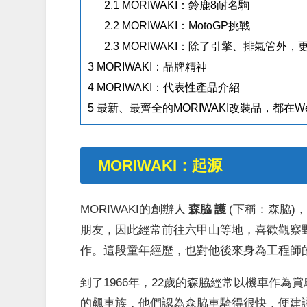
2.1
MORIWAKI：鈴鹿8耐名駒
2.2
MORIWAKI：MotoGP挑戰
2.3
MORIWAKI：除了引擎、排氣管外，
3
MORIWAKI：品牌精神
4
MORIWAKI：代表性產品介紹
5
最新、最齊全的MORIWAKI改裝品，都在We
MORIWAKI：起源
MORIWAKI的創辦人
森脇 護
(下稱：森脇)
朋友，因此經常前往六甲山等地，喜歡觀察
作。這段童年經歷，也對他後來身為工程師
到了1966年，22歲的森脇經常以機車作
的飆車族，他們認為森脇車騎得很快，便建