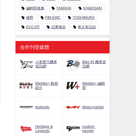
編輯部推薦
YAMAHA
KAWASAKI
越野
FIM EWC
YOSHIMURA
DUCATI
試乘報告
車主有話說
合作刊登媒體
小老婆汽機車
Bike IN 機車資
資訊網
訊網
Webike+ 動画
Webike+ 編輯
紹介
部
motoinfo
Motocyclelist
子
Heritage &
custom-
Legends
people