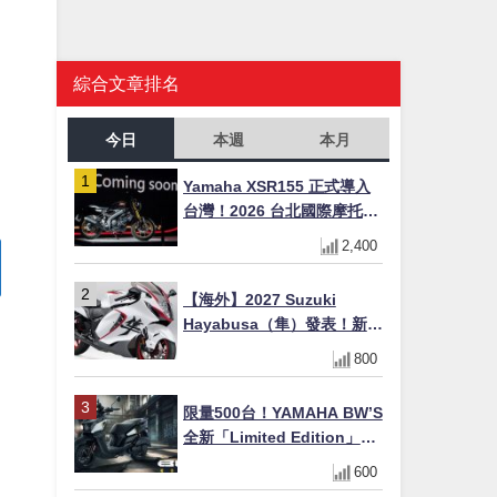
綜合文章排名
今日
本週
本月
Yamaha XSR155 正式導入
台灣！2026 台北國際摩托車
展亮相，70 週年紀念版
2,400
YZF-R 系列限量追加販售
【海外】2027 Suzuki
Hayabusa（隼）發表！新增
Special Edition 特仕版，全
800
新珍珠白塗裝與專屬配備登
場
限量500台！YAMAHA BW’S
全新「Limited Edition」都
市探索限定色 GOOPiMADE
600
聯名包同步登場