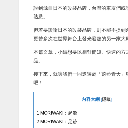
說到源自日本的改裝品牌，台灣的車友們或許對YOS
熟悉。
但若要談論日本的改裝品牌，則不能不提到創立
更曾多次在世界舞台上發光發熱的另一家大廠–
本篇文章，小編想要以相對簡短、快速的方
品。
接下來，就讓我們一同遨遊於「蔚藍青天」與
吧！
內容大綱
[
隱藏
]
1
MORIWAKI：起源
2
MORIWAKI：足跡