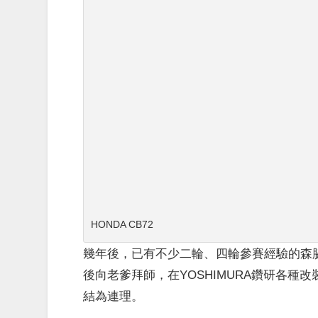
HONDA CB72
幾年後，已有不少二輪、四輪參賽經驗的森
後向老爹拜師，在YOSHIMURA鑽研各種改
結為連理。