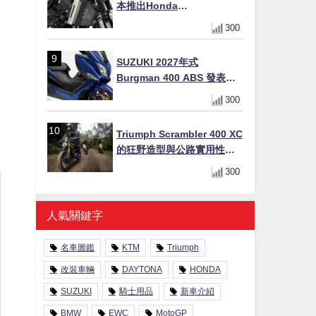
本推出Honda
CB1000F/CB1000 HORNET
300
專用水箱護網，六角網紋設
計質感升級
SUZUKI 2027年式
Burgman 400 ABS 發表！
8/18日本上市、支援E10汽油
300
售價98萬100日圓
Triumph Scrambler 400 XC
的狂野造型與公路實用性的
完美結合
300
人氣關鍵字
名車圖鑑
KTM
Triumph
改裝車輛
DAYTONA
HONDA
SUZUKI
騎士用品
新車介紹
BMW
EWC
MotoGP