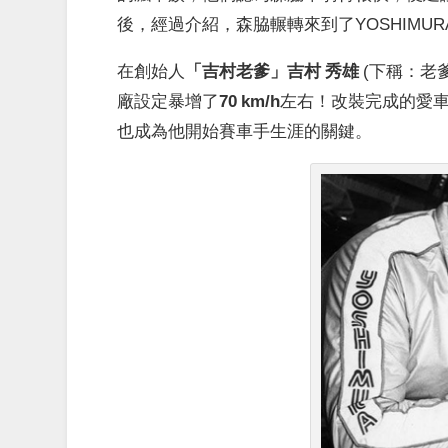
後，經過介紹，森脇輾轉來到了YOSHIMUR
在創始人
「吉村老爹」吉村 秀雄
(下稱：老爹
廠設定暴增了
70 km/h
左右！改裝完成的愛
也成為他開始賽車手生涯的關鍵。