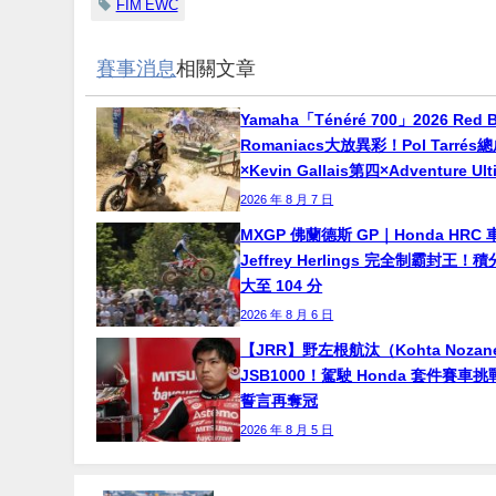
FIM EWC
賽事消息
相關文章
Yamaha「Ténéré 700」2026 Red B
Romaniacs大放異彩！Pol Tarré
×Kevin Gallais第四×Adventure Ul
2026 年 8 月 7 日
MXGP 佛蘭德斯 GP｜Honda HRC 
Jeffrey Herlings 完全制霸封王
大至 104 分
2026 年 8 月 6 日
【JRR】野左根航汰（Kohta Noza
JSB1000！駕駛 Honda 套件賽車
誓言再奪冠
2026 年 8 月 5 日