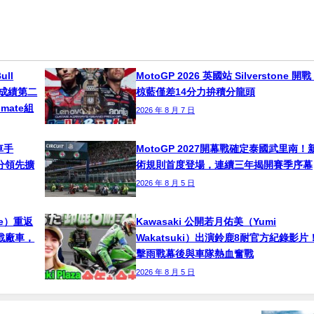
ull
MotoGP 2026 英國站 Silverstone 開
s總成績第二
椋藍僅差14分力拚積分龍頭
timate組
2026 年 8 月 7 日
車手
MotoGP 2027開幕戰確定泰國武里南！
！積分領先擴
術規則首度登場，連續三年揭開賽季序幕
2026 年 8 月 5 日
ne）重返
Kawasaki 公開若月佑美（Yumi
挑戰廠車，
Wakatsuki）出演鈴鹿8耐官方紀錄影片
擊雨戰幕後與車隊熱血奮戰
2026 年 8 月 5 日