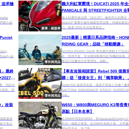
袍，追求極
義大利紅軍壓境！DUCATI 2025 年
PANIGALE 與 STREETFIGHTER 
解
aha
義大利摩托車品牌「DUCATI」擁有悠久的歷史
我們將介紹
MotoGP 賽事中連年稱霸世界冠軍，持續拓展
力。隨著 2025 年式全車系正...
新車．絕版車
uniet
2025最新｜精選日系品牌指南－HON
RIDING GEAR：品味「移動樂趣」
rémy
HONDA RIDING GEAR 專為摩托車騎士打造
ndy de
衣、防摔手套、安全帽與騎乘包款等機能裝備，
車設計語彙與日常實用性，為騎...
零件與用品
道版」最終
【車友改裝相談室】Rebel 500 後靠
×2027年
購：從「後座女王」到「獨享騎乘」
與帥氣能否兼得？｜台日車友評價匯
生產，預約分
Rebel 500 後靠背改裝：後座不再提心吊膽？彙
6日發售。搭
DAYTONA, ENDURANCE, KITACO, HURRICAN
Gar...
零件與用品
0」改裝
W650：W800與MEGURO K3等長
原點【日本名車】
溫暖還很
在1999年問世的W650，是Kawasaki在Zephy
孩子長大
的另一個復古車系。在1996年改制之後，大型
..
開始普及化，為了吸...