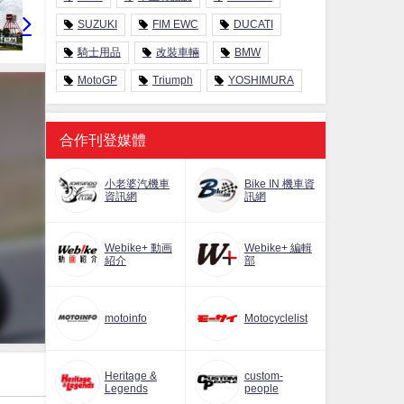
SUZUKI
FIM EWC
DUCATI
騎士用品
改裝車輛
BMW
MotoGP
Triumph
YOSHIMURA
合作刊登媒體
小老婆汽機車
Bike IN 機車資
資訊網
訊網
Webike+ 動画
Webike+ 編輯
紹介
部
motoinfo
Motocyclelist
Heritage &
custom-
Legends
people