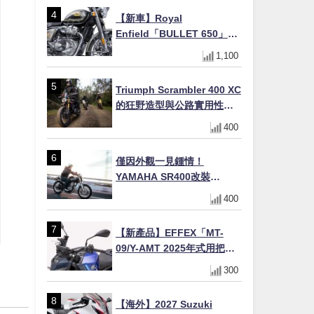
【新車】Royal
Enfield「BULLET 650」8
月27日日本發售（98萬日圓
1,100
～）！648cc空冷並列雙缸×
虎眼指示燈×砲筒黑/戰艦藍兩
Triumph Scrambler 400 XC
色
的狂野造型與公路實用性的
完美結合
400
僅因外觀一見鍾情！
YAMAHA SR400改裝
Tracker風格｜ 女車主的機車
400
人生蛻變記
【新產品】EFFEX「MT-
09/Y-AMT 2025年式用把手
Easy Fit Bar Plus」！高
300
7mm後移16mm直上×三色×
免換線組
【海外】2027 Suzuki