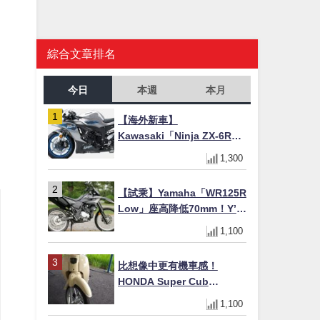
綜合文章排名
今日
本週
本月
【海外新車】
Kawasaki「Ninja ZX-6R」
2027年式北美發表！636cc
1,300
四缸×銀河銀/暮光藍新色
×KTRC/KIBS電控，11,599
【試乘】Yamaha「WR125R
美元起
Low」座高降低70mm！Y’s
Gear低座高座墊×低座高連桿
1,100
×腳踏著地感大幅改善，越野
初學者推薦
比想像中更有機車感！
HONDA Super Cub
110【Webike愛車精選】
1,100