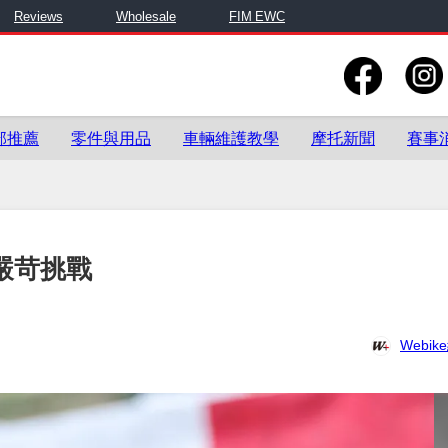
Reviews
Wholesale
FIM EWC
部推薦
零件與用品
車輛維護教學
摩托新聞
賽事
的嚴苛挑戰
Webi