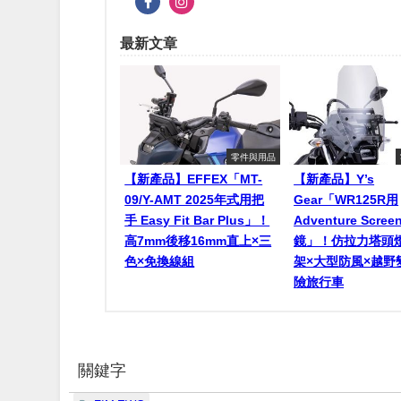
最新文章
零件與用品
【新產品】EFFEX「MT-
【新產品】Y’s
09/Y-AMT 2025年式用把
Gear「WR125R用
手 Easy Fit Bar Plus」！
Adventure Scr
高7mm後移16mm直上×三
鏡」！仿拉力塔頭
色×免換線組
架×大型防風×越野
險旅行車
關鍵字