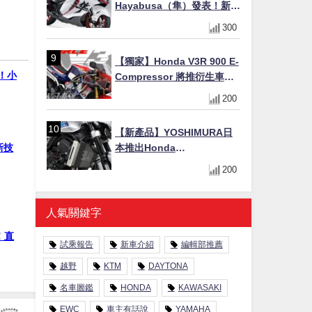
Hayabusa（隼）發表！新增
Special Edition 特仕版，全
300
新珍珠白塗裝與專屬配備登
場
【獨家】Honda V3R 900 E-
戰！小
Compressor 將推衍生車
系？自然進氣 V3 同步測試
200
中，CG 預想曝光！
【新產品】YOSHIMURA日
新技
本推出Honda
CB1000F/CB1000 HORNET
200
專用水箱護網，六角網紋設
計質感升級
人氣關鍵字
！直
試乘報告
新車介紹
編輯部推薦
越野
KTM
DAYTONA
名車圖鑑
HONDA
KAWASAKI
EWC
車主有話說
YAMAHA