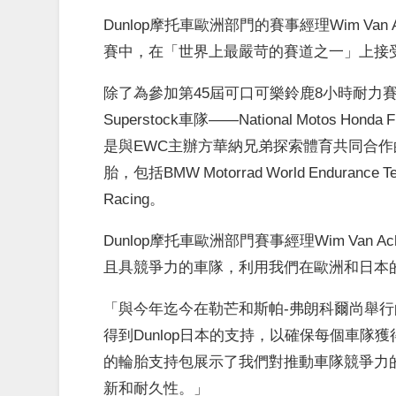
Dunlop摩托車歐洲部門的賽事經理Wim Van
賽中，在「世界上最嚴苛的賽道之一」上接
除了為參加第45屆可口可樂鈴鹿8小時耐力賽的所
Superstock車隊——National Motos Hond
是與EWC主辦方華納兄弟探索體育共同合作的。同
胎，包括BMW Motorrad World Endurance Tea
Racing。
Dunlop摩托車歐洲部門賽事經理Wim Va
且具競爭力的車隊，利用我們在歐洲和日本
「與今年迄今在勒芒和斯帕-弗朗科爾尚舉
得到Dunlop日本的支持，以確保每個車隊獲
的輪胎支持包展示了我們對推動車隊競爭力的
新和耐久性。」