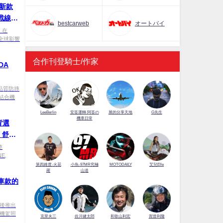
全新款
全戰線詳
bestcarweb
オートバイ
，在
其全球影響
合作刊登騎士/作家
DA
高品質防摔
結合機
LeeBerlin
安筌運轉 阿筌の
展的分享天地
G先生
機車日常
背選
，舒適
總
整
E,
第四維度-火花
小魚-97MR究極
MOTODAILY
艾兒Elle
羅
山道
青車款的
r之後推出
重機駕照
佐川健太郎
克里夫三
和歌山利宏
賀曾利隆