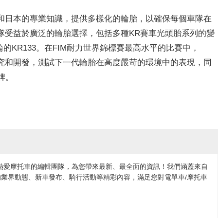
歐洲和日本的專業知識，提供多樣化的輪胎，以確保每個車隊在
p車隊受益於廣泛的輪胎選擇，包括多種KR賽車光頭胎系列的變
後輪的KR133。在FIM耐力世界錦標賽最高水平的比賽中，
的研究和開發，測試下一代輪胎在高度嚴苛的環境中的表現，同
品牌。
各地熱愛摩托車的編輯團隊，為您帶來最新、最全面的資訊！我們涵蓋來自
業界動態、新車發布、騎行活動等精彩內容，滿足您對電單車/摩托車