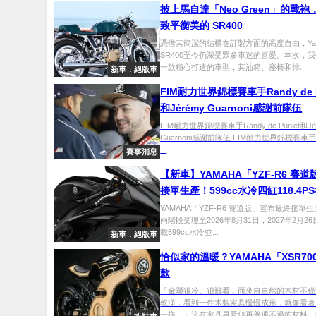
披上馬自達「Neo Green」的戰
致平衡美的 SR400
憑借其簡潔的結構在訂製方面的高度自由，Yam
SR400至今仍深受眾多車迷的喜愛。本次，
一款精心打造的車型，其油箱、座椅和排...
新車．絕版車
FIM耐力世界錦標賽車手Randy de P
和Jérémy Guarnoni感謝前隊伍
FIM耐力世界錦標賽車手Randy de Puniet和Jé
Guarnoni感謝前隊伍 FIM耐力世界錦標賽車手Ra
...
賽事消息
【新車】YAMAHA「YZF-R6 賽
接單生產！599cc水冷四缸118.4PS
2月最後一批發售
YAMAHA「YZF-R6 賽道版」宣布最終接單
兩階段受理至2026年8月31日，2027年2月2
載599cc水冷並...
新車．絕版車
恰似家的溫暖？YAMAHA「XSR70
款
「金屬很冷、很難看，而來自自然的木材不僅
乾淨，看到一件木製家具慢慢成形，就像看著
一樣。」這在家具界看似再普通不過的材料，卻.