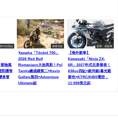
零件與用品
賽事消息
新車．絕版車
Yamaha「Ténéré 700」
【海外新車】
2026 Red Bull
Kawasaki「Ninja ZX-
een冒險風
Romaniacs大放異彩！Pol
6R」2027年式北美發表！
燈防護骨
Tarrés總成績第二×Kevin
636cc四缸×銀河銀/暮光藍
變身冒
Gallais第四×Adventure
新色×KTRC/KIBS電控，
Ultimate組
11,599美元起