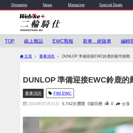
Shopping
News
Magazine
Special Deals
TOP
線上雜誌
EWC戰報
新車．絕版車
編輯
主頁
賽事消息
DUNLOP 準備迎接EWC鈴鹿的嚴苛挑戰
DUNLOP 準備迎接EWC鈴鹿
賽事消息
FIM EWC
2024年07月21日
5,742
次瀏覽
0篇回應
0
分享