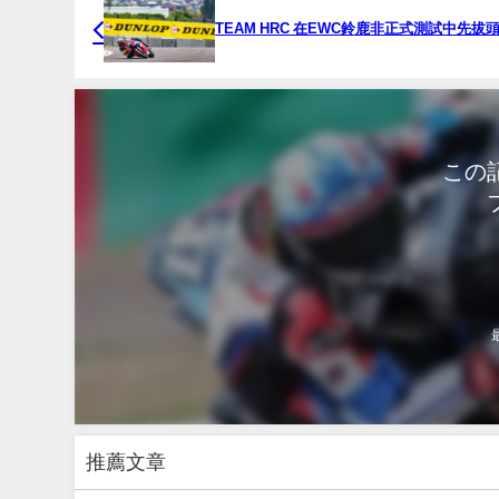
TEAM HRC 在EWC鈴鹿非正式測試中先拔
この
推薦文章