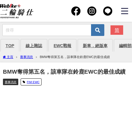
简
TOP
線上雜誌
EWC戰報
新車．絕版車
編輯部
主頁
賽事消息
BMW奪得第五名，該車隊在鈴鹿EWC的最佳成績
BMW奪得第五名，該車隊在鈴鹿EWC的最佳成績
賽事消息
FIM EWC