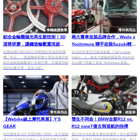
車輛維護教學
零件與用品
鋁合金輪圈拋光再生新技術！3D
兩大賽車改裝品牌合作，Weds x
滾筒研磨，讓鑄造輪轂重現超越
Yoshimura 聯手改裝Suzuki輕型
新車的光澤
車Carry
由愛知縣CARVEK公司開發的3D滾筒研磨
在2024年東京汽車改裝展（Tokyo Auto
機「村正」，透過陶瓷研磨介質在溶液中對
Salon）上，著名汽車輪框製造商 Weds首
鋁合金鑄造輪轂進行全面打磨，可還原切削
次公開了搭載了多款 Yoshimura 改裝...
面的出廠光澤，並深入輻...
零件與用品
新車．絕版車
【Webike線上摩托車展】Y’S
雙生不同命！BMW全新R12 vs.
GEAR
R12 nineT復古與巡航的抉擇
你的愛車是YZF-R系列嗎？那你一定不能錯
還記得今年的東京摩托車展嗎？其中最受矚
過Y’S GEAR這次推出一系列能與車主搭配
目的，莫過於 BMW 展區的兩款新車：R12