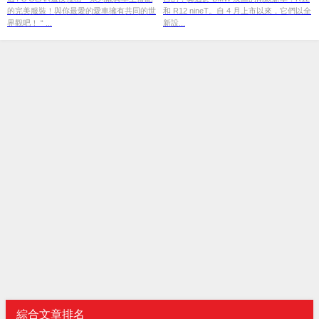
的完美服裝！與你最愛的愛車擁有共同的世
和 R12 nineT。自 4 月上市以來，它們以全
界觀吧！ “ ...
新設...
綜合文章排名