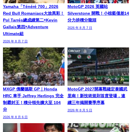
Yamaha「Ténéré 700」2026
MotoGP 2026 英國站
Red Bull Romaniacs大放異彩！
Silverstone 開戰！小椋藍僅差14
Pol Tarrés總成績第二×Kevin
分力拚積分龍頭
Gallais第四×Adventure
2026 年 8 月 7 日
Ultimate組
2026 年 8 月 7 日
MXGP 佛蘭德斯 GP｜Honda
MotoGP 2027開幕戰確定泰國武
HRC 車手 Jeffrey Herlings 完全
里南！新技術規則首度登場，連
制霸封王！積分領先擴大至 104
續三年揭開賽季序幕
分
2026 年 8 月 5 日
2026 年 8 月 6 日