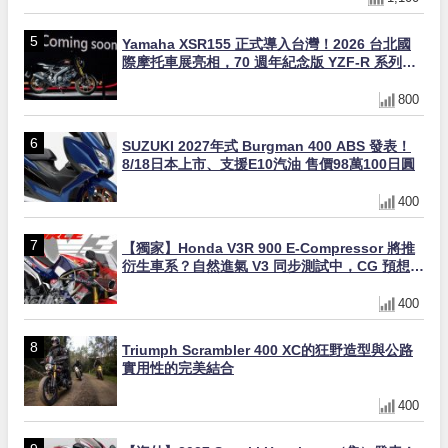
Yamaha XSR155 正式導入台灣！2026 台北國
際摩托車展亮相，70 週年紀念版 YZF-R 系列限
量追加販售
800
SUZUKI 2027年式 Burgman 400 ABS 發表！
8/18日本上市、支援E10汽油 售價98萬100日圓
400
【獨家】Honda V3R 900 E-Compressor 將推
衍生車系？自然進氣 V3 同步測試中，CG 預想曝
光！
400
Triumph Scrambler 400 XC的狂野造型與公路
實用性的完美結合
400