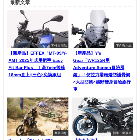
最新文章
零件與用品
零件與用品
【新產品】EFFEX「MT-09/Y-
【新產品】Y’s
AMT 2025年式用把手 Easy
Gear「WR125R用
Fit Bar Plus」！高7mm後移
Adventure Screen冒險風
16mm直上×三色×免換線組
鏡」！仿拉力塔頭燈防護骨架
×大型防風×越野變身冒險旅行
車
賽事消息
新車．絕版車