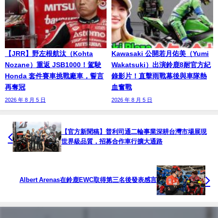
【JRR】野左根航汰（Kohta
Kawasaki 公開若月佑美（Yumi
Nozane）重返 JSB1000！駕駛
Wakatsuki）出演鈴鹿8耐官方紀
Honda 套件賽車挑戰廠車，誓言
錄影片！直擊雨戰幕後與車隊熱
再奪冠
血奮戰
2026 年 8 月 5 日
2026 年 8 月 5 日
【官方新聞稿】普利司通二輪事業深耕台灣市場展現
世界級品質，招募合作車行擴大通路
Albert Arenas在鈴鹿EWC取得第三名後發表感言