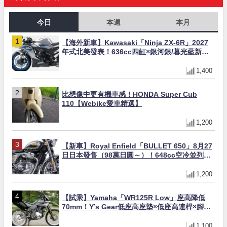
今日
本週
本月
【海外新車】Kawasaki「Ninja ZX-6R」2027
年式北美發表！636cc四缸×銀河銀/暮光藍新色
×KTRC/KIBS電控，11,599美元起
1,400
比想像中更有機車感！HONDA Super Cub
110【Webike愛車精選】
1,200
【新車】Royal Enfield「BULLET 650」8月27
日日本發售（98萬日圓～）！648cc空冷並列雙
缸×虎眼指示燈×砲筒黑/戰艦藍兩色
1,200
【試乘】Yamaha「WR125R Low」座高降低
70mm！Y’s Gear低座高座墊×低座高連桿×腳踏
著地感大幅改善，越野初學者推薦
1,100