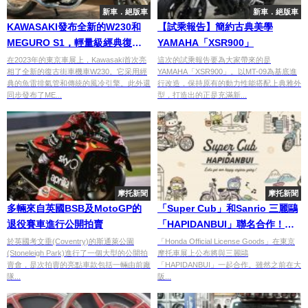
新車．絕版車
新車．絕版車
KAWASAKI發布全新的W230和
【試乘報告】簡約古典美學
MEGURO S1，輕量級經典復古
YAMAHA「XSR900」
街車再現​
在2023年的東京車展上，Kawasaki首次亮
這次的試乘報告要為大家帶來的是
相了全新的復古街車機車W230。它采用經
YAMAHA「XSR900」。以MT-09為基底進
典的魚雷排氣管和傳統的風冷引擎。此外還
行改造，保持原有的動力性能搭配上典雅外
同步發布了ME...
型，打造出的正是充滿新...
摩托新聞
摩托新聞
多輛來自英國BSB及MotoGP的
「Super Cub」和Sanrio 三麗鷗
退役賽車進行公開拍賣
「HAPIDANBUI」聯名合作！
【2023 Webike 摩托車展】
於英國考文垂(Coventry)的斯通萊公園
「Honda Official License Goods」在東京
(Stoneleigh Park)進行了一個大型的公開拍
摩托車展上公布將與三麗鷗
賣會，是次拍賣的亮點車款包括一輛由前廠
「HAPIDANBUI」一起合作。雖然之前在大
隊...
阪...