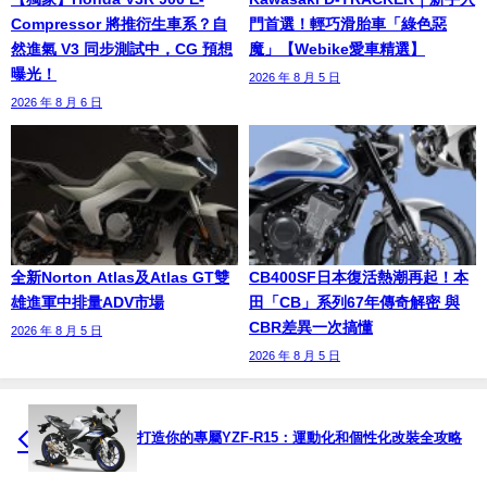
Compressor 將推衍生車系？自
門首選！輕巧滑胎車「綠色惡
然進氣 V3 同步測試中，CG 預想
魔」【Webike愛車精選】
曝光！
2026 年 8 月 5 日
2026 年 8 月 6 日
全新Norton Atlas及Atlas GT雙
CB400SF日本復活熱潮再起！本
雄進軍中排量ADV市場
田「CB」系列67年傳奇解密 與
CBR差異一次搞懂
2026 年 8 月 5 日
2026 年 8 月 5 日
打造你的專屬YZF-R15：運動化和個性化改裝全攻略