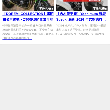
零件與用品
零件與用品
【DOREMI COLLECTION】讓昭
【吉村管更新】Yoshimura 發表
和名車復甦・Z900RS的無限可能
Suzuki 最新 2026 年式對應排氣
管！KATANA、GSX-S1000、
輕輕鬆鬆讓愛車搖身一變 作為目前日系街
YOSHIMURA JAPAN宣布，針對鈴木最新
車銷售量名列前茅的Z900RS，不少車主都
車型追加了適用資訊。此次更新涵蓋了
GSX-8R 適用規格與售價全解析
希望進一步激發出愛車的獨特風格，因此不
GSX-S1000系列、KATANA、V-Strom800...
少廠商都有為其推出改...