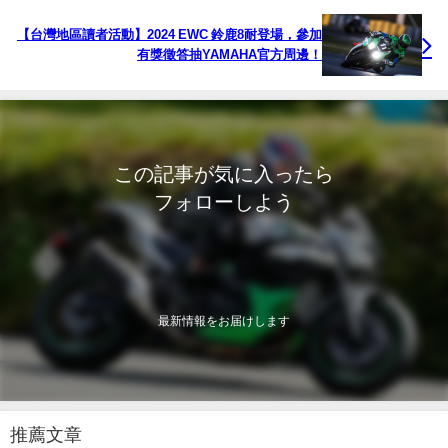
【台灣地區讀者活動】2024 EWC 鈴鹿8耐登場，參加
有獎徵答抽YAMAHA官方周邊！
この記事が気に入ったら
フォローしよう
最新情報をお届けします
推薦文章