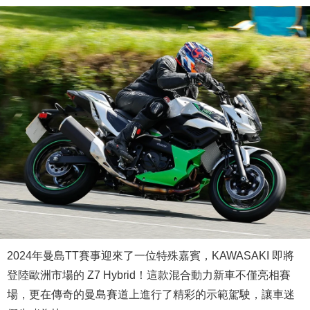
2024年曼島TT賽事迎來了一位特殊嘉賓，KAWASAKI 即將
登陸歐洲市場的 Z7 Hybrid！這款混合動力新車不僅亮相賽
場，更在傳奇的曼島賽道上進行了精彩的示範駕駛，讓車迷