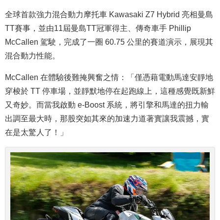
全球首款強力混合動力摩托車 Kawasaki Z7 Hybrid 亮相曼島
TT賽事，並由11屆曼島TT冠軍得主、傳奇車手 Phillip
McCallen 駕駛，完成了一圈 60.75 公里的賽道演示，展現其
混合動力性能。
McCallen 在體驗後難掩興奮之情：「僅憑藉電動馬達安靜地
穿梭於 TT 停車場，並靜默地停在起跑線上，這種感覺既新鮮
又奇妙。而當我啟動 e-Boost 系統，將引擎和馬達的扭力輸
出調至最大時，那股突如其來的加速力道著實讓我震撼，實
在是太驚人了！」