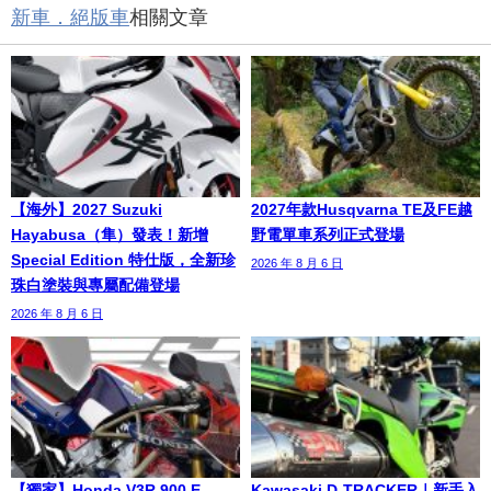
新車．絕版車
相關文章
【海外】2027 Suzuki
2027年款Husqvarna TE及FE越
Hayabusa（隼）發表！新增
野電單車系列正式登場
Special Edition 特仕版，全新珍
2026 年 8 月 6 日
珠白塗裝與專屬配備登場
2026 年 8 月 6 日
【獨家】Honda V3R 900 E-
Kawasaki D-TRACKER｜新手入