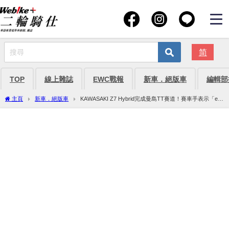
简
TOP
線上雜誌
EWC戰報
新車．絕版車
編輯部
主頁
新車．絕版車
KAWASAKI Z7 Hybrid完成曼島TT賽道！賽車手表示「e-
Boost加速令人感動！」