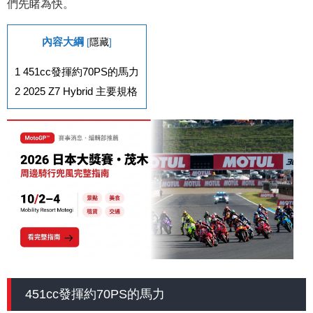
們先睹為快。
內容大綱
[
隱藏
]
1
451cc發揮約70PS的馬力
2
2025 Z7 Hybrid 主要規格
451cc發揮約70PS的馬力