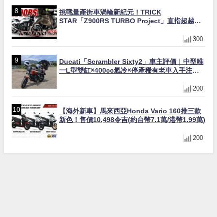
挑戰量產街車渦輪新紀元！TRICK
STAR「Z900RS TURBO Project」直指超越
Ducati Superleggera性能
300
Ducati「Scrambler Sixty2」車主評價｜中型唯
一L型雙缸×400cc氣冷×停產稀有老車入手注意
事項【Webike愛車精選】
200
【海外新車】馬來西亞Honda Vario 160推三款
新色！售價10,498令吉(約台幣7.1萬/港幣1.99萬)
200