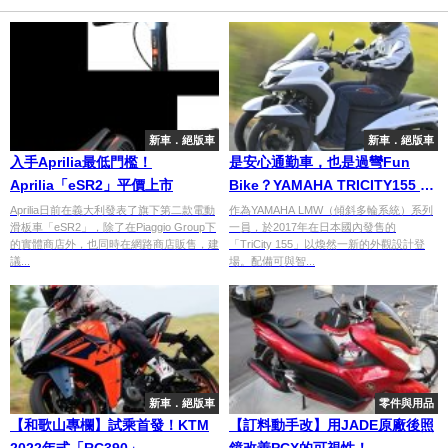
新車．絕版車
新車．絕版車
入手Aprilia最低門檻！
是安心通勤車，也是過彎Fun
Aprilia「eSR2」平價上市
Bike？YAMAHA TRICITY155 的
雙重魅力解析
Aprilia日前在義大利發表了旗下第二款電動
作為YAMAHA LMW（傾斜多輪系統）系列
滑板車「eSR2」，除了在Piaggio Group下
一員，於2017年在日本國內發售的
的實體商店外，也同時在網路商店販售，建
「TriCity 155」以煥然一新的外觀設計登
議...
場。配備可與智...
新車．絕版車
零件與用品
【和歌山專欄】試乘首發！KTM
【訂料動手改】用JADE原廠後照