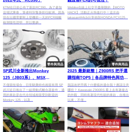
2022年式「RC390」
鏡改善PCX的可視性！
KTM在日前公布了新款RC390。為了參加
Webike在線上社交平臺舉辦的 【MOTO
這場試乘會，筆者特別隻身前往歐洲。因為
HACK】 活動正火熱進行中！這次由
現在出國需要附上登機前一天的PCR核酸
takasan444cb分享他與HONDA PCX125...
檢測陰性證明，所以整趟...
零件與用品
零件與用品
SP武川全新推出Monkey
2025 最新統整｜Z900RS 把手選
125（JB03系）、MSX
購指南TOP5｜各品牌特色與功能
GROM（JC92系）可用的滑動式
一篇整理給你
不僅競技場合，日常騎乘時也相當有用 SP
我該改把手嗎？什麼樣的適合我？應該注意
武川近日推出了一組滑動式離合器套件，適
哪些？ Kawasaki Z900RS 看上去有著復古
離合器套件！【2023 Webike 摩
用的車款是在代步領域相當受到歡迎的
的外觀，同時有著現代性能的車款，自推出
托車展】
Monkey 125，以及...
以來，不僅...