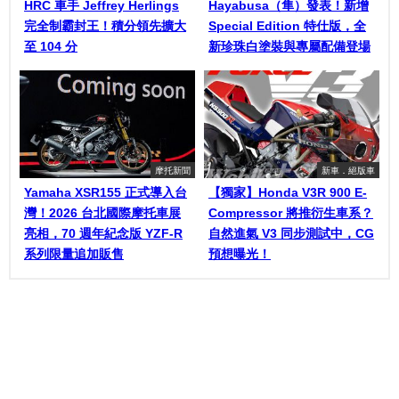
HRC 車手 Jeffrey Herlings
Hayabusa（隼）發表！新增
完全制霸封王！積分領先擴大
Special Edition 特仕版，全
至 104 分
新珍珠白塗裝與專屬配備登場
摩托新聞
新車．絕版車
Yamaha XSR155 正式導入台
【獨家】Honda V3R 900 E-
灣！2026 台北國際摩托車展
Compressor 將推衍生車系？
亮相，70 週年紀念版 YZF-R
自然進氣 V3 同步測試中，CG
系列限量追加販售
預想曝光！