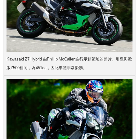
Kawasaki Z7 Hybrid 由Phillip McCallen進行示範駕駛的照片。引擎與歐
版Z500相同，為451cc，因此車體非常緊湊。