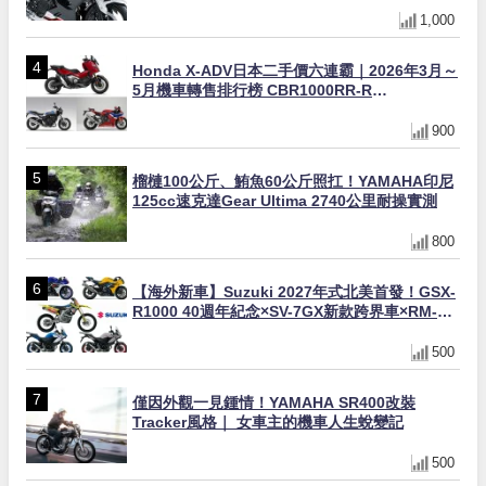
1,000
Honda X-ADV日本二手價六連霸｜2026年3月～
5月機車轉售排行榜 CBR1000RR-R
FIREBLADE SP首度躋身前十
900
榴槤100公斤、鮪魚60公斤照扛！YAMAHA印尼
125cc速克達Gear Ultima 2740公里耐操實測
800
【海外新車】Suzuki 2027年式北美首發！GSX-
R1000 40週年紀念×SV-7GX新款跨界車×RM-
Z450 Ken Roczen冠軍套件
500
僅因外觀一見鍾情！YAMAHA SR400改裝
Tracker風格｜ 女車主的機車人生蛻變記
500