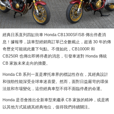
經典日系直列四缸街車 Honda CB1300SF/SB 傳出停產消
息！據報導，該車型經銷商訂單已全數截止，超過 30 年的傳
奇歷史可能就此畫下句點。不僅如此，CB1000R 和
CB250R 也傳出即將停產的消息，引發車迷對 Honda 傳統
CB 家族未來走向的擔憂。
Honda CB 系列一直是摩托車界的標誌性存在，其經典設計
和強勁性能深受全球車迷喜愛。然而，面對日益嚴苛的環保
法規和市場變化，這些經典車型不得不面臨停產的命運。
Honda 是否會推出全新車型來繼承 CB 家族的精神，或是將
以其他方式延續其經典地位，值得我們持續關注。