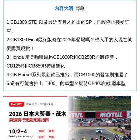
內容大綱
[
隱藏
]
1
CB1300 STD 以及最近五月才推出的SP，已經停止接受訂
單。
2
CB1300 Final最終版會在2025年登場嗎？想入手的人現在就
要購買現貨！
3
Honda 摩登咖啡風格CB1000R和CB250R即將停產，
CB125R和CB650R持續進化
4
CB Hornet系列最新款已推出，而CB1000的發售則推遲了
5
還有可能會推出「400」的車型？期待CB400的後繼車型