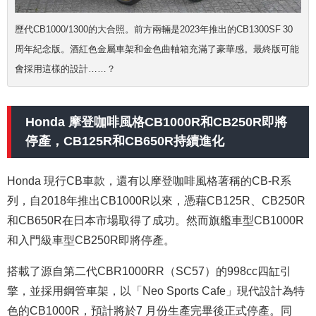
歷代CB1000/1300的大合照。前方兩輛是2023年推出的CB1300SF 30
周年紀念版。酒紅色金屬車架和金色曲軸箱充滿了豪華感。最終版可能
會採用這樣的設計……？
Honda 摩登咖啡風格CB1000R和CB250R即將
停產，CB125R和CB650R持續進化
Honda 現行CB車款，還有以摩登咖啡風格著稱的CB-R系
列，自2018年推出CB1000R以來，憑藉CB125R、CB250R
和CB650R在日本市場取得了成功。然而旗艦車型CB1000R
和入門級車型CB250R即將停產。
搭載了源自第二代CBR1000RR（SC57）的998cc四缸引
擎，並採用鋼管車架，以「Neo Sports Cafe」現代設計為特
色的CB1000R，預計將於7 月份生產完畢後正式停產。同