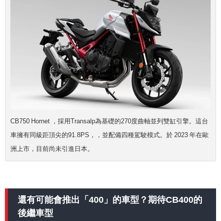
CB750 Hornet ，採用Transalp為基礎的270度曲軸並列雙缸引擎。這台
車擁有同級距頂尖的91.8PS，，並配備四種駕駛模式。於 2023 年在歐
洲上市，目前尚未引進日本。
還有可能會推出「400」的車型？期待CB400的
後繼車型