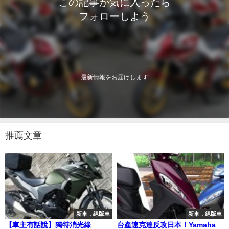
この記事が気に入ったら
フォローしよう
最新情報をお届けします
推薦文章
新車．絕版車
新車．絕版車
【車主有話說】獨特消光綠
台產速克達反攻日本！Yamaha