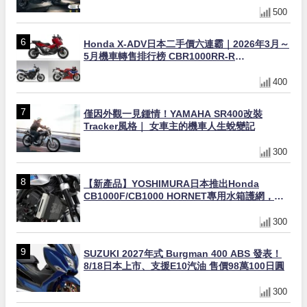
500
Honda X-ADV日本二手價六連霸｜2026年3月～
5月機車轉售排行榜 CBR1000RR-R
FIREBLADE SP首度躋身前十
400
僅因外觀一見鍾情！YAMAHA SR400改裝
Tracker風格｜ 女車主的機車人生蛻變記
300
【新產品】YOSHIMURA日本推出Honda
CB1000F/CB1000 HORNET專用水箱護網，六
角網紋設計質感升級
300
SUZUKI 2027年式 Burgman 400 ABS 發表！
8/18日本上市、支援E10汽油 售價98萬100日圓
300