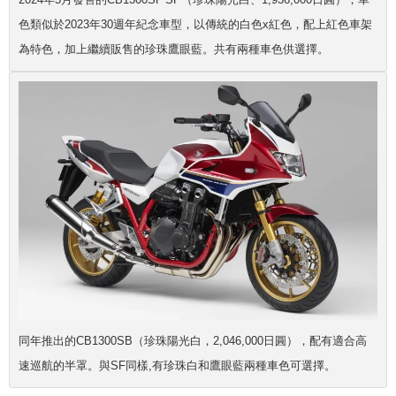
色類似於2023年30週年紀念車型，以傳統的白色x紅色，配上紅色車架
為特色，加上繼續販售的
珍珠鷹眼藍
。共有兩種車色供選擇。
同年推出的CB1300SB（珍珠陽光白，2,046,000日圓），配有適合高
速巡航的半罩。與SF同樣,有
珍珠白和鷹眼藍兩種
車色可選擇。