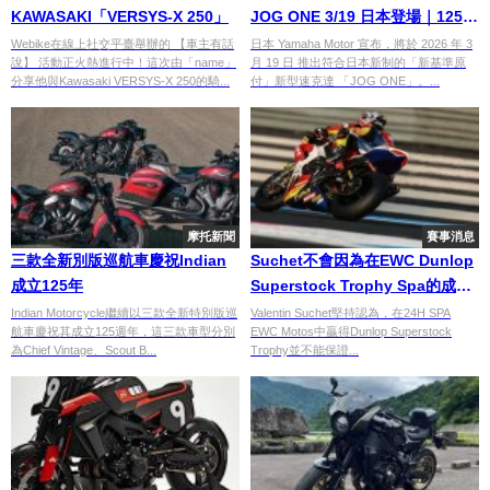
KAWASAKI「VERSYS-X 250」
JOG ONE 3/19 日本登場｜125
級距車體、歸類新基準原付
Webike在線上社交平臺舉辦的 【車主有話
日本 Yamaha Motor 宣布，將於 2026 年 3
說】 活動正火熱進行中！這次由「name」
月 19 日 推出符合日本新制的「新基準原
分享他與Kawasaki VERSYS-X 250的騎...
付」新型速克達 「JOG ONE」。...
摩托新聞
賽事消息
三款全新別版巡航車慶祝Indian
Suchet不會因為在EWC Dunlop
成立125年
Superstock Trophy Spa的成功
而掉以輕心
Indian Motorcycle繼續以三款全新特別版巡
Valentin Suchet堅持認為，在24H SPA
航車慶祝其成立125週年，這三款車型分別
EWC Motos中贏得Dunlop Superstock
為Chief Vintage、Scout B...
Trophy並不能保證...