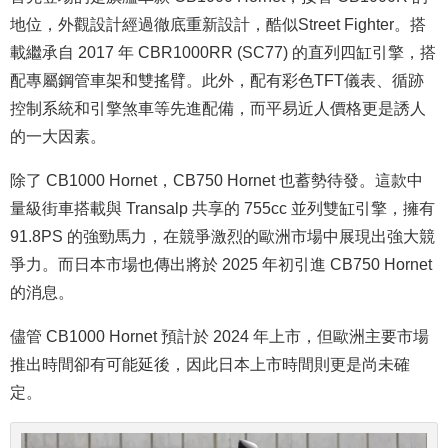
地位，外觀設計經過徹底重新設計，
酷似Street Fighter
。搭
載
繼承自
2017 年 CBR1000RR (SC77) 的直列四缸引擎，搭
配專屬鋼管車架和雙搖臂。此外，配有彩色TFT儀表、循跡
控制系統和引擎煞車等先進配備，而平易近人價格更是誘人
的一大因素。
除了 CB1000 Hornet，CB750 Hornet 也蓄勢待發。這款中
量級街車搭載與 Transalp 共享的 755cc 並列雙缸引擎，擁有
91.8PS 的強勁馬力，在競爭激烈的歐洲市場中展現出強大競
爭力。而日本市場也傳出將於 2025 年初引進 CB750 Hornet
的消息。
儘管 CB1000 Hornet 預計於 2024 年上市，但
歐洲主要市場
推出時間
卻有
可能延後，因此日本上市時間則更是尚未確
定。