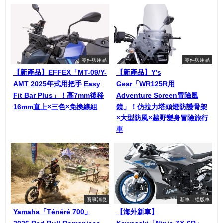
零件與用品
零件與用品
【新產品】EFFEX「MT-09/Y-
【新產品】Y’s
AMT 2025年式用把手 Easy
Gear「WR125R用
Fit Bar Plus」！高7mm後移
Adventure Screen冒險風
16mm直上×三色×免換線組
鏡」！仿拉力塔頭燈防護骨架
×大型防風×越野變身冒險旅行
車
賽事消息
新車．絕版車
Yamaha「Ténéré 700」
【海外新車】