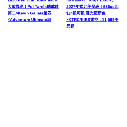
2026 Red Bull Romaniacs
Kawasaki「Ninja ZX-6R」
大放異彩！Pol Tarrés總成績
2027年式北美發表！636cc四
第二×Kevin Gallais第四
缸×銀河銀/暮光藍新色
×Adventure Ultimate組
×KTRC/KIBS電控，11,599美
元起