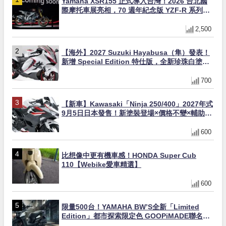
Yamaha XSR155 正式導入台灣！2026 台北國
際摩托車展亮相，70 週年紀念版 YZF-R 系列限
量追加販售
2,500
【海外】2027 Suzuki Hayabusa（隼）發表！
新增 Special Edition 特仕版，全新珍珠白塗裝
與專屬配備登場
700
【新車】Kawasaki「Ninja 250/400」2027年式
9月5日日本發售！新塗裝登場×價格不變×輔助滑
動式離合器×LED頭燈標配
600
比想像中更有機車感！HONDA Super Cub
110【Webike愛車精選】
600
限量500台！YAMAHA BW’S全新「Limited
Edition」都市探索限定色 GOOPiMADE聯名包
同步登場