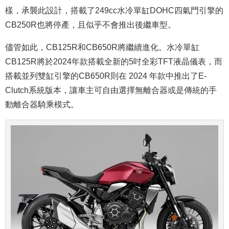
樣，承襲此設計，搭載了249cc水冷單缸DOHC四氣門引擎的
CB250R也將停產，且似乎不會推出後繼車型。
儘管如此，CB125R和CB650R將繼續進化。水冷單缸
CB125R將於2024年款搭載全新的5吋全彩TFT液晶儀表，而
搭載並列雙缸引擎的CB650R則在 2024 年款中推出了E-
Clutch系統版本，讓車主可自由選擇無離合器或是傳統的手
動離合器騎乘模式。