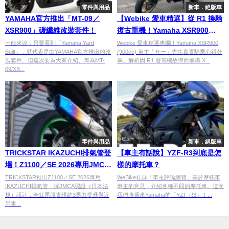
零件與用品
新車．絕版車
YAMAHA官方推出「MT-09／
【Webike 愛車精選】從 R1 換騎
XSR900」碳纖維改裝套件！
復古重機！Yamaha XSR900
(900cc) 車主「サー」先生真實心
一般來說，只要看到「Yamaha Yard
Webike 愛車精選專欄！Yamaha XSR900
Built」，就代表是由YAMAHA官方推出的改
(900cc) 車主「サー」先生真實騎乘心得分
得與改裝藍圖
裝套件。但這次要為大家介紹、專為MT-
享。解析因 R1 發電機故障而換購 X...
09/XS...
零件與用品
新車．絕版車
TRICKSTAR IKAZUCHI排氣管登
【車主有話說】YZF-R3到底是怎
場！Z1100／SE 2026專用JMCA
樣的摩托車？
認證尾段介紹
TRICKSTAR推出Z1100／SE 2026專用
​​WeBike社群「車主評論總覽」基於摩托車
IKAZUCHI排氣管，採JMCA認證（日本法
車主的意見，介紹各種不同的摩托車。這次
規）設計，全鈦尾段實現約3馬力提升與近
我們將帶來Yamaha的「YZF-R3」！...
半重...