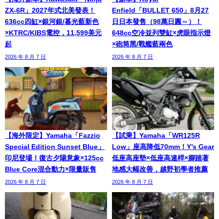
ZX-6R」2027年式北美發表！
Enfield「BULLET 650」8月27
636cc四缸×銀河銀/暮光藍新色
日日本發售（98萬日圓～）！
×KTRC/KIBS電控，11,599美元
648cc空冷並列雙缸×虎眼指示燈
起
×砲筒黑/戰艦藍兩色
2026 年 8 月 7 日
2026 年 8 月 7 日
【海外限定】Yamaha「Fazzio
【試乘】Yamaha「WR125R
Special Edition Sunset Blue」
Low」座高降低70mm！Y’s Gear
印尼登場！復古夕陽意象×125cc
低座高座墊×低座高連桿×腳踏著
Blue Core混合動力×限量販售
地感大幅改善，越野初學者推薦
2026 年 8 月 7 日
2026 年 8 月 7 日