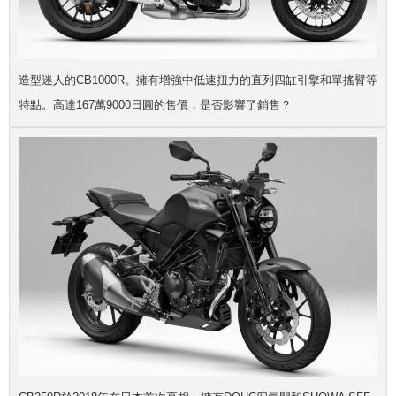
造型迷人的CB1000R。擁有增強中低速扭力的直列四缸引擎和單搖臂等
特點。高達167萬9000日圓的售價，是否影響了銷售？