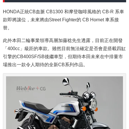
HONDA正統CB血脈 CB1300 和摩登咖啡風格的 CB-R 系車
款即將讓位，未來將由Street Fighter的 CB Hornet 車系接
替。
此外本田二輪事業領導高層加藤稔先生透露，目前正在開發
「400cc」級距的車款。雖然目前無法確定是否會是搭載四缸
引擎的CB400SF/SB後繼車型，但期待本田未來在中排量市
場推出一款令人期待的全新CB系列作品。