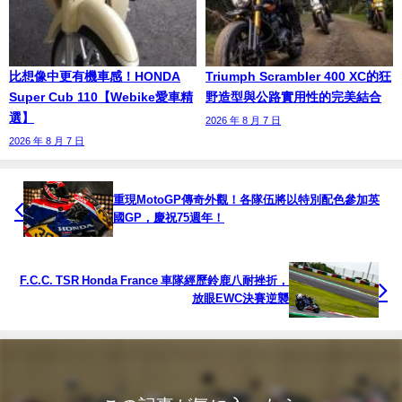
比想像中更有機車感！HONDA
Triumph Scrambler 400 XC的狂
Super Cub 110【Webike愛車精
野造型與公路實用性的完美結合
選】
2026 年 8 月 7 日
2026 年 8 月 7 日
重現MotoGP傳奇外觀！各隊伍將以特別配色參加英
國GP，慶祝75週年！
F.C.C. TSR Honda France 車隊經歷鈴鹿八耐挫折，
放眼EWC決賽逆襲