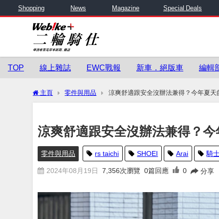
Shopping
News
Magazine
Special Deals
TOP
線上雜誌
EWC戰報
新車．絕版車
編輯
主頁
零件與用品
涼爽舒適跟安全沒辦法兼得？今年夏天
涼爽舒適跟安全沒辦法兼得？今
零件與用品
rs taichi
SHOEI
Arai
騎
2024年08月19日
7,356
次瀏覽
0篇回應
0
分享