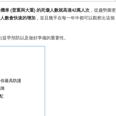
駛機車 (普重與大重) 的死傷人數就高達42萬人次
，從趨勢圖
傷人數會快速的增加
，並且幾乎在每一年中都可以觀察出這個
出提早預防以及做好準備的重要性。
給你最高防護
保障
配