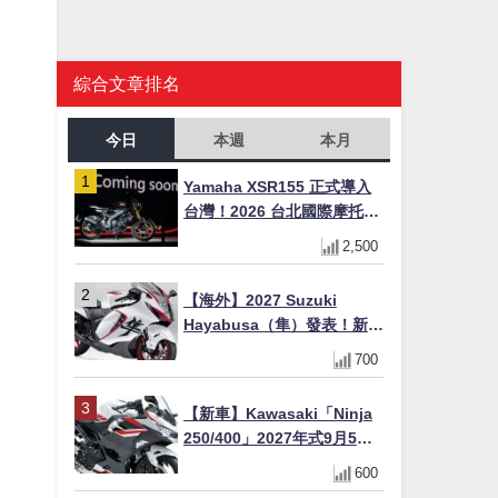
更
綜合文章排名
今日
本週
本月
Yamaha XSR155 正式導入
台灣！2026 台北國際摩托車
展亮相，70 週年紀念版
2,500
YZF-R 系列限量追加販售
【海外】2027 Suzuki
Hayabusa（隼）發表！新增
Special Edition 特仕版，全
700
新珍珠白塗裝與專屬配備登
場
【新車】Kawasaki「Ninja
250/400」2027年式9月5日
日本發售！新塗裝登場×價格
600
不變×輔助滑動式離合器