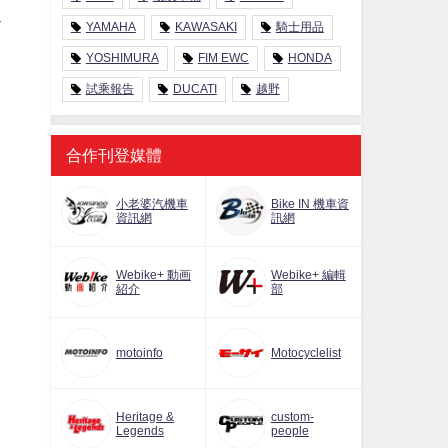
YAMAHA
KAWASAKI
騎士用品
YOSHIMURA
FIM EWC
HONDA
試乘報告
DUCATI
越野
合作刊登媒體
小老婆汽機車
Bike IN 機車資
資訊網
訊網
Webike+ 動画
Webike+ 編輯
紹介
部
motoinfo
Motocyclelist
Heritage &
custom-
Legends
people