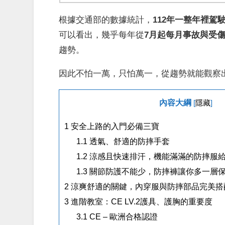
根據交通部的數據統計，
112年一整年裡駕
可以看出，幾乎每年從
7月起每月事故與受
趨勢。
因此不怕一萬，只怕萬一，從趨勢就能觀察
內容大綱
[
隱藏
]
1
安全上路的入門必備三寶
1.1
透氣、舒適的防摔手套
1.2
涼感且快速排汗，機能滿滿的防摔服
1.3
關節防護不能少，防摔褲讓你多一層
2
涼爽舒適的關鍵，內穿服與防摔部品完美搭
3
進階教室：CE LV.2護具、護胸的重要度
3.1
CE – 歐洲合格認證