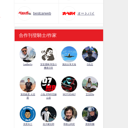
bestcarweb
オートバイ
合作刊登騎士/作家
LeeBerlin
安筌運轉 阿筌の
展的分享天地
G先生
機車日常
第四維度-火花
小魚-97MR究極
MOTODAILY
艾兒Elle
羅
山道
佐川健太郎
克里夫三
和歌山利宏
賀曾利隆