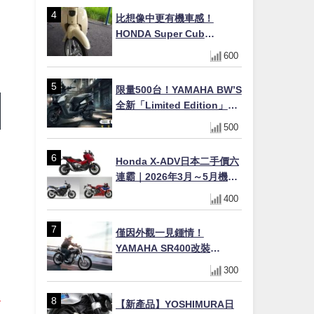
×LED頭燈標配
比想像中更有機車感！
HONDA Super Cub
110【Webike愛車精選】
600
限量500台！YAMAHA BW’S
全新「Limited Edition」都
市探索限定色 GOOPiMADE
500
聯名包同步登場
Honda X-ADV日本二手價六
連霸｜2026年3月～5月機車
轉售排行榜 CBR1000RR-R
400
FIREBLADE SP首度躋身前
十
僅因外觀一見鍾情！
YAMAHA SR400改裝
Tracker風格｜ 女車主的機車
300
人生蛻變記
【新產品】YOSHIMURA日