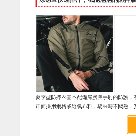
夏季型防摔衣基本配備肩膀與手肘的防護，
正面採用網格或透氣布料，騎乘時不悶熱，