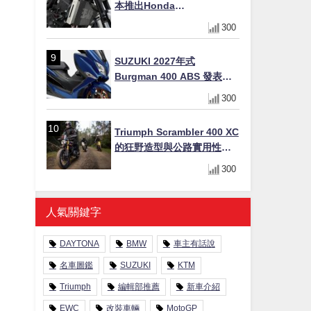
本推出Honda
CB1000F/CB1000 HORNET
300
專用水箱護網，六角網紋設
計質感升級
SUZUKI 2027年式
Burgman 400 ABS 發表！
8/18日本上市、支援E10汽油
300
售價98萬100日圓
Triumph Scrambler 400 XC
的狂野造型與公路實用性的
完美結合
300
人氣關鍵字
DAYTONA
BMW
車主有話說
名車圖鑑
SUZUKI
KTM
Triumph
編輯部推薦
新車介紹
EWC
改裝車輛
MotoGP