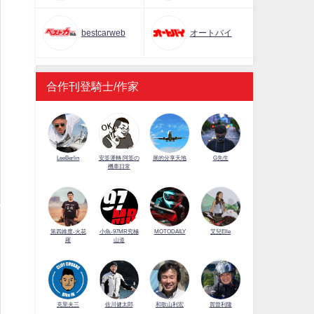
bestcarweb
オートバイ
合作刊登騎士/作家
LeeBerlin
安筌運轉 阿筌の
展的分享天地
G先生
機車日常
第四維度-火花
小魚-97MR究極
MOTODAILY
艾兒Elle
羅
山道
佐川健太郎
克里夫三
和歌山利宏
賀曾利隆