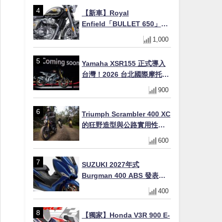
初學者推薦
【新車】Royal
Enfield「BULLET 650」8
月27日日本發售（98萬日圓
1,000
～）！648cc空冷並列雙缸×
虎眼指示燈×砲筒黑/戰艦藍兩
Yamaha XSR155 正式導入
色
台灣！2026 台北國際摩托車
展亮相，70 週年紀念版
900
YZF-R 系列限量追加販售
Triumph Scrambler 400 XC
的狂野造型與公路實用性的
完美結合
600
SUZUKI 2027年式
Burgman 400 ABS 發表！
8/18日本上市、支援E10汽油
400
售價98萬100日圓
【獨家】Honda V3R 900 E-