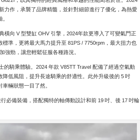
險車系的最新力作，承襲了品牌精髓，並針對細節進行了優化，為熱愛
驗。
以為傲的經典橫向 V 型雙缸 OHV 引擎，2024年款更導入了可變氣門正
，更將最大馬力提升至 81PS / 7750rpm，最大扭力也
力輸出更加強勁，讓您輕鬆征服各種路況。
的騎乘體驗。2024 年款 V85TT Travel 配備了經過空氣動
降低風阻，提升長途騎乘的舒適性。此外升級後的 5 吋
士對車輛狀態一目了然。
箱等長途旅行必備裝備，搭配獨特的軸傳動設計和前 19 吋、後 17 吋輪
。