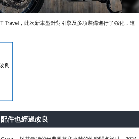
型V85TT Travel，此次新車型針對引擎及多項裝備進行了強化，進
過改良
，配件也經過改良
 Guzzi，以其獨特的經典風格和卓越的性能聞名於世。2024