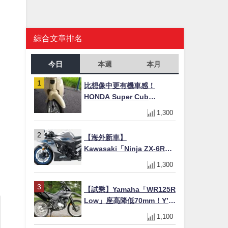
綜合文章排名
今日
本週
本月
比想像中更有機車感！
HONDA Super Cub
110【Webike愛車精選】
1,300
【海外新車】
Kawasaki「Ninja ZX-6R」
2027年式北美發表！636cc
1,300
四缸×銀河銀/暮光藍新色
×KTRC/KIBS電控，11,599
【試乘】Yamaha「WR125R
美元起
Low」座高降低70mm！Y’s
Gear低座高座墊×低座高連桿
1,100
×腳踏著地感大幅改善，越野