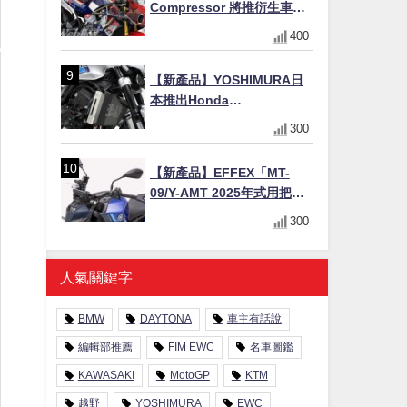
Compressor 將推衍生車
系？自然進氣 V3 同步測試
400
中，CG 預想曝光！
【新產品】YOSHIMURA日
本推出Honda
CB1000F/CB1000 HORNET
300
專用水箱護網，六角網紋設
計質感升級
【新產品】EFFEX「MT-
09/Y-AMT 2025年式用把手
Easy Fit Bar Plus」！高
300
7mm後移16mm直上×三色×
免換線組
人氣關鍵字
BMW
DAYTONA
車主有話說
編輯部推薦
FIM EWC
名車圖鑑
KAWASAKI
MotoGP
KTM
越野
YOSHIMURA
EWC