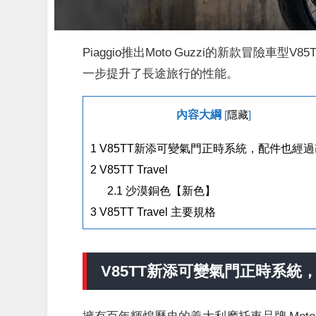
Piaggio推出Moto Guzzi的新款冒險車
一步提升了長途旅行的性能。
內容大綱
[
隱藏
]
1
V85TT新添可變氣門正時系統，配件也經
2
V85TT Travel
2.1
沙漠銅色【新色】
3
V85TT Travel 主要規格
V85TT新添可變氣門正時系統
擁有百年輝煌歷史的義大利摩托車品牌 Moto