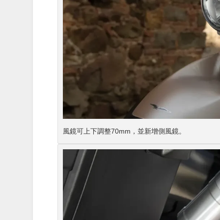
風鏡可上下調整70mm，並新增側風鏡。