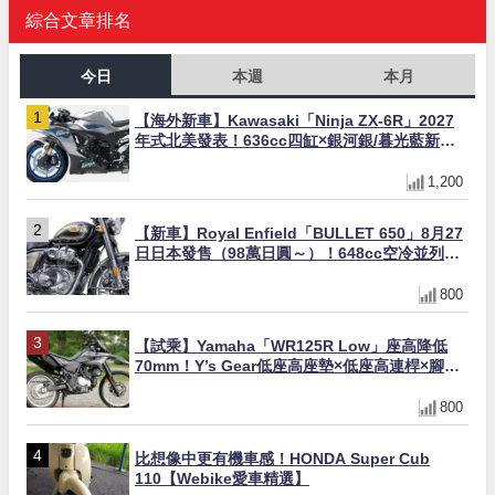
綜合文章排名
今日
本週
本月
【海外新車】Kawasaki「Ninja ZX-6R」2027
年式北美發表！636cc四缸×銀河銀/暮光藍新色
×KTRC/KIBS電控，11,599美元起
1,200
【新車】Royal Enfield「BULLET 650」8月27
日日本發售（98萬日圓～）！648cc空冷並列雙
缸×虎眼指示燈×砲筒黑/戰艦藍兩色
800
【試乘】Yamaha「WR125R Low」座高降低
70mm！Y’s Gear低座高座墊×低座高連桿×腳踏
著地感大幅改善，越野初學者推薦
800
比想像中更有機車感！HONDA Super Cub
110【Webike愛車精選】