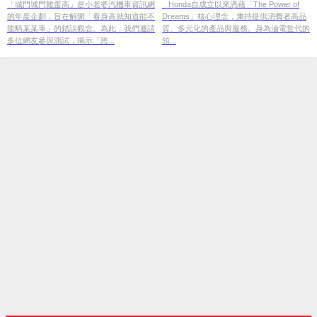
核心價值
「城門城門雞蛋高」是小老婆汽機車資訊網
Honda自成立以來憑藉「The Power of
的年度企劃，旨在解開「看身高就知道能不
Dreams」核心理念，秉持提供消費者高品
能騎某某車」的錯誤觀念。為此，我們邀請
質、多元化的產品與服務。身為油電世代的
多位網友參與測試，揭示「跨...
領...