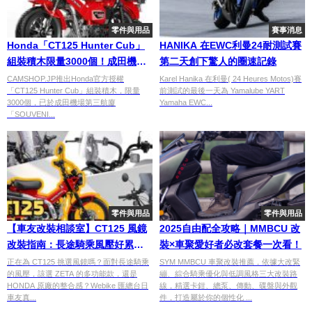
零件與用品
賽事消息
Honda「CT125 Hunter Cub」
HANIKA 在EWC利曼24耐測試賽
組裝積木限量3000個！成田機場
第二天創下驚人的圈速記錄
限定販售×523塊零件×輪胎可轉
CAMSHOP.JP推出Honda官方授權
Karel Hanika 在利曼( 24 Heures Motos)賽
「CT125 Hunter Cub」組裝積木，限量
前測試的最後一天為 Yamalube YART
動，書桌擺飾首選
3000個，已於成田機場第三航廈
Yamaha EWC...
「SOUVENI...
零件與用品
零件與用品
【車友改裝相談室】CT125 風鏡
2025自由配全攻略｜MMBCU 改
改裝指南：長途騎乘風壓好累？
裝×車聚愛好者必改套餐一次看！
兼顧造型、防風與擴充性的台日
正在為 CT125 挑選風鏡嗎？面對長途騎乘
SYM MMBCU 車聚改裝推薦，依據大改緊
的風壓，該選 ZETA 的多功能款，還是
繃、綜合騎乘優化與低調風格三大改裝路
車友評價匯總
HONDA 原廠的整合感？Webike 匯總台日
線，精選卡鉗、總泵、傳動、碟盤與外觀
車友真...
件，打造屬於你的個性化 ...