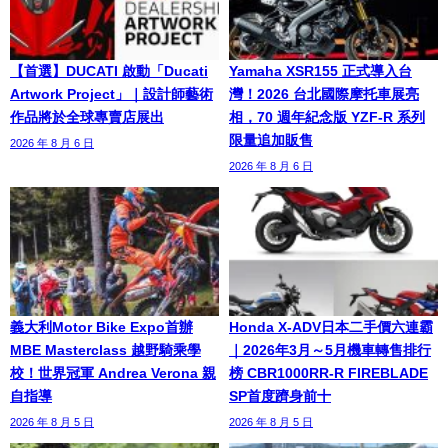
【首選】DUCATI 啟動「Ducati
Yamaha XSR155 正式導入台
Artwork Project」｜設計師藝術
灣！2026 台北國際摩托車展亮
作品將於全球專賣店展出
相，70 週年紀念版 YZF-R 系列
限量追加販售
2026 年 8 月 6 日
2026 年 8 月 6 日
義大利Motor Bike Expo首辦
Honda X-ADV日本二手價六連霸
MBE Masterclass 越野騎乘學
｜2026年3月～5月機車轉售排行
校！世界冠軍 Andrea Verona 親
榜 CBR1000RR-R FIREBLADE
自指導
SP首度躋身前十
2026 年 8 月 5 日
2026 年 8 月 5 日