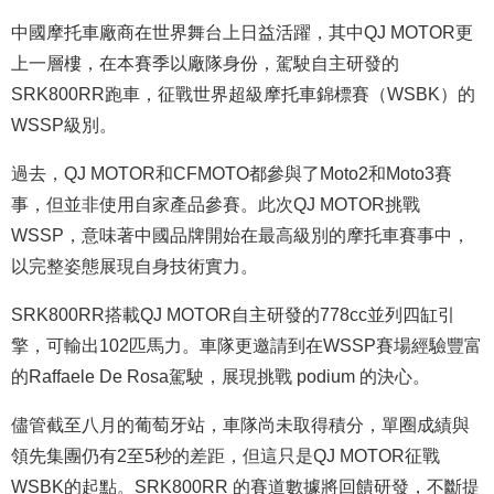
中國摩托車廠商在世界舞台上日益活躍，其中QJ MOTOR更
上一層樓，在本賽季以廠隊身份，駕駛自主研發的
SRK800RR跑車，征戰世界超級摩托車錦標賽（WSBK）的
WSSP級別。
過去，QJ MOTOR和CFMOTO都參與了Moto2和Moto3賽
事，但並非使用自家產品參賽。此次QJ MOTOR挑戰
WSSP，意味著中國品牌開始在最高級別的摩托車賽事中，
以完整姿態展現自身技術實力。
SRK800RR搭載QJ MOTOR自主研發的778cc並列四缸引
擎，可輸出102匹馬力。車隊更邀請到在WSSP賽場經驗豐富
的Raffaele De Rosa駕駛，展現挑戰 podium 的決心。
儘管截至八月的葡萄牙站，車隊尚未取得積分，單圈成績與
領先集團仍有2至5秒的差距，但這只是QJ MOTOR征戰
WSBK的起點。SRK800RR 的賽道數據將回饋研發，不斷提