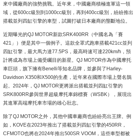
來中國廠商的強勢挑戰。近年來，中國廠商積極進軍這一領
域，從600cc級別到1000cc級別，再到400cc級別，紛紛推出
搭載並列四缸引擎的車型，試圖打破日本廠商的壟斷地位。
近期曝光的QJ MOTOR新款SRK400RR（中國名為「賽
421」）便是其中一個例子。這款全罩式跑車搭載421cc並列
四缸引擎，最大馬力達77.5PS，最高時速可達220km/h，預
計將成為市場上備受矚目的新星。QJ MOTOR作為中國摩托
車巨頭，旗下擁有Benelli等知名品牌，並參與了Harley-
Davidson X350和X500的生產，近年來在國際市場上聲名鵲
起。2024年，QJ MOTOR更將派出搭載並列四缸引擎的
SRK800RR參與世界超級摩托車錦標賽（WSBK），展現出
其進軍高端摩托車市場的雄心壯志。
除了QJ MOTOR之外，其他中國車廠商也紛紛亮出王牌。例
如，KOVE在2023年推出了搭載並列四缸引擎的450RR，
CFMOTO也將在2024年推出500SR VOOM，這些車型都被