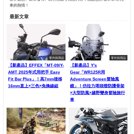
車的熱情！
最新文章
零件與用品
零件與用品
【新產品】EFFEX「MT-09/Y-
【新產品】Y’s
AMT 2025年式用把手 Easy
Gear「WR125R用
Fit Bar Plus」！高7mm後移
Adventure Screen冒險風
16mm直上×三色×免換線組
鏡」！仿拉力塔頭燈防護骨架
×大型防風×越野變身冒險旅行
車