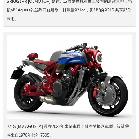
SRK921RR [QJMOTOR] 是在北京國際摩托車展上發布的新款車型，搭
載MV Agusta的並列四缸引擎，排氣量921cc，與MV的 921S 共享部分
技術。
921S [MV AGUSTA] 是在2022年米蘭車展上發布的概念車型，設計靈
感來自1970年代的 750S。