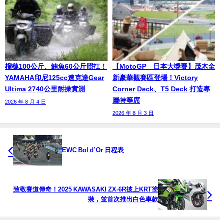
榴槤100公斤、鮪魚60公斤照扛！
【MotoGP™日本大獎賽】茂木全
YAMAHA印尼125cc速克達Gear
新豪華觀賽區登場！Victory
Ultima 2740公里耐操實測
Corner Deck、T5 Deck 打造專
屬特等席
2026 年 8 月 4 日
2026 年 8 月 3 日
EWC Bol d’Or 日程表
致敬賽道傳奇！2025 KAWASAKI ZX-6R披上KRT塗
裝，並首次推出白色車款