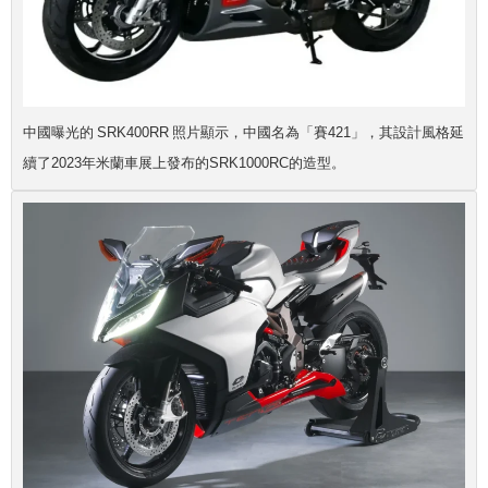
中國曝光的 SRK400RR 照片顯示，中國名為「賽421」，其設計風格延
續了2023年米蘭車展上發布的SRK1000RC的造型。