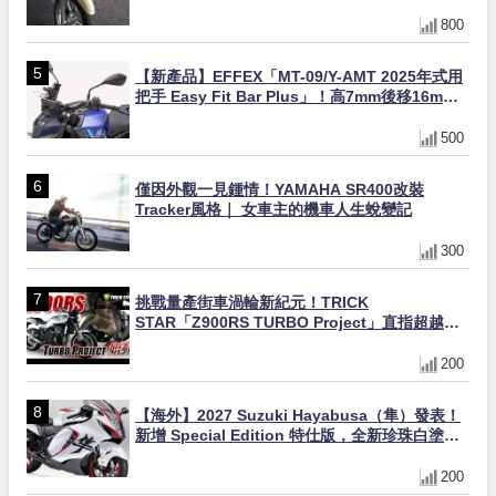
800
【新產品】EFFEX「MT-09/Y-AMT 2025年式用
把手 Easy Fit Bar Plus」！高7mm後移16mm
直上×三色×免換線組
500
僅因外觀一見鍾情！YAMAHA SR400改裝
Tracker風格｜ 女車主的機車人生蛻變記
300
挑戰量產街車渦輪新紀元！TRICK
STAR「Z900RS TURBO Project」直指超越
Ducati Superleggera性能
200
【海外】2027 Suzuki Hayabusa（隼）發表！
新增 Special Edition 特仕版，全新珍珠白塗裝
與專屬配備登場
200