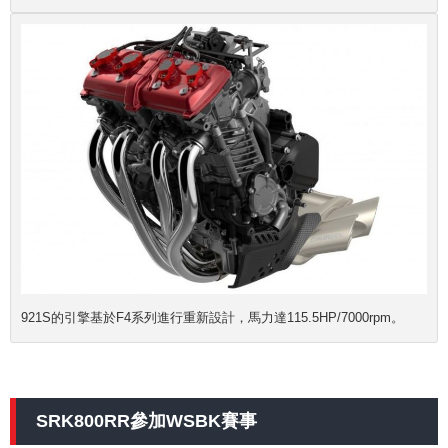
921S的引擎基於F4系列進行重新設計，馬力達115.5HP/7000rpm。
SRK800RR參加WSBK賽事