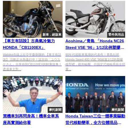
新車．絕版車
零件與用品
【車主有話說】古典氣冷魅力
Aoshima／青島 「Honda NC26
HONDA「CB1100EX」
Steed VSE ’96」1/12比例塑膠模
型2026年12月發售！古典×直線
Webike在線上社交平臺舉辦的 【車主有話
90年代巡航車風潮的代表作！青島社把
說】 活動正火熱進行中！這次由「ユウス
Honda Steed 400 VSE '96縮進1/12的塑膠
加速改裝零件附屬×3,960日圓
ケさん」分享他與CB1100EX的騎乘故事！
模型裡，碟形輪圈、仿固定式後軸系統全部
透過車主對...
重...
摩托新聞
摩托新聞
買機車別再問身高！機車全車系
Honda Taiwan三位一體事業驅動
座高實測給你看
世代移動變革，全方位體現品牌