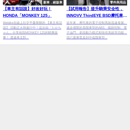
新車．絕版車
零件與用品
【車主有話說】好改好玩！
【試用報告】提升騎乘安全性，
HONDA「MONKEY 125」
INNOVV ThirdEYE BSD摩托車專
用盲點偵測系統
Webike在線上社交平臺舉辦的 【車主有話
近年來，摩托車的電子控制系統迅速發展。
說】 活動正火熱進行中！這次由「たかち
過去僅限於高階車型的ABS、循跡控制、電
ゃん」分享他與MONKEY 125的騎乘故
子油門、多段動力模式和快排系統等功能，
事！ 透過車主對...
現已逐漸普及到中低階車型...