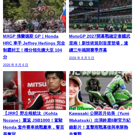
MXGP 佛蘭德斯 GP｜Honda
MotoGP 2027開幕戰確定泰國武
HRC 車手 Jeffrey Herlings 完全
里南！新技術規則首度登場，連
制霸封王！積分領先擴大至 104
續三年揭開賽季序幕
分
2026 年 8 月 5 日
2026 年 8 月 6 日
【JRR】野左根航汰（Kohta
Kawasaki 公開若月佑美（Yumi
Nozane）重返 JSB1000！駕駛
Wakatsuki）出演鈴鹿8耐官方紀
Honda 套件賽車挑戰廠車，誓言
錄影片！直擊雨戰幕後與車隊熱
再奪冠
血奮戰