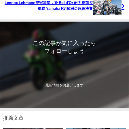
Lennox Lehmann雙冠加冕，於 Bol d'Or 耐力賽前夕
稱霸 Yamaha R7 歐洲盃超級決賽
この記事が気に入ったら
フォローしよう
最新情報をお届けします
推薦文章