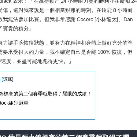
lack 表示：「在贏得勒芒 24 小時耐力賽的勝利並在斯帕 24
傷，這對我來說是一個相當艱難的時刻。在鈴鹿 8 小時耐
法參加比賽。但我非常感謝 Cocoro [小林龍太]、Dan
隊贏得了寶貴的積分」
努力讓手腕恢復狀態，並努力在精神和身體上做好充分的準
要承受很大的力量，我不確定自己是否能 100% 恢復，但
力保持速度，並盡可能地跑得更快。」
綱
[
隱藏
]
世界耐力錦標賽的第二個賽季就取得了耀眼的成績！
stock組別冠軍