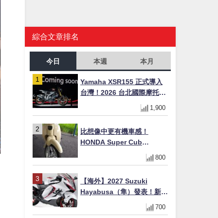
綜合文章排名
今日
本週
本月
Yamaha XSR155 正式導入
台灣！2026 台北國際摩托車
展亮相，70 週年紀念版
1,900
YZF-R 系列限量追加販售
比想像中更有機車感！
HONDA Super Cub
110【Webike愛車精選】
800
【海外】2027 Suzuki
Hayabusa（隼）發表！新增
Special Edition 特仕版，全
700
新珍珠白塗裝與專屬配備登