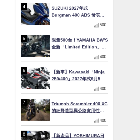
場
SUZUKI 2027年式
Burgman 400 ABS 發表！
8/18日本上市、支援E10汽油
500
售價98萬100日圓
限量500台！YAMAHA BW’S
全新「Limited Edition」都
市探索限定色 GOOPiMADE
400
聯名包同步登場
【新車】Kawasaki「Ninja
250/400」2027年式9月5日
日本發售！新塗裝登場×價格
400
不變×輔助滑動式離合器
×LED頭燈標配
Triumph Scrambler 400 XC
的狂野造型與公路實用性的
完美結合
400
【新產品】YOSHIMURA日