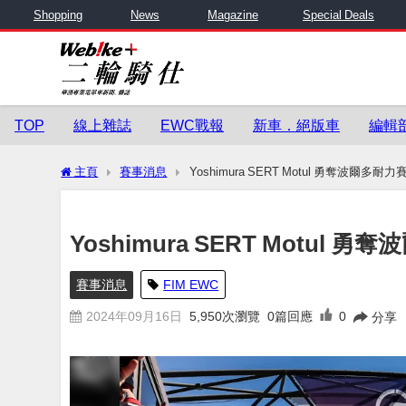
Shopping
News
Magazine
Special Deals
TOP
線上雜誌
EWC戰報
新車．絕版車
編輯
主頁
賽事消息
Yoshimura SERT Motul 勇奪波爾
Yoshimura SERT Motu
賽事消息
FIM EWC
2024年09月16日
5,950
次瀏覽
0篇回應
0
分享