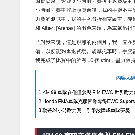
因傷缺席了鈴鹿 8 小時耐力賽後重返賽場的 B
小時耐力賽中登上頒獎台後，我的手腕不幸受
力賽的測試中，我的手腕骨折相當嚴重，導致我無
和 Albert [Arenas] 的出色表現，為車
「對我來說，這是艱難的兩個月，我一直在
備，以便能夠重返賽場。騎摩托車時，手腕需
我完成了比賽中的所有 10 個 stint，盡
內容大
1
KM 99 車隊在僅僅參與 FIM EWC 
2
Honda FMA車隊克服困難奪得EWC Super
3
勒芒24小時耐力賽：引擎故障成車隊夢魘