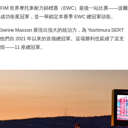
週日舉行的 FIM 世界摩托車耐力錦標賽（EWC）最後一站比賽——波爾
現成功衛冕冠軍，並一舉鎖定本賽季 EWC 總冠軍頭銜。
 Étienne Masson 展現出強大的統治力，為 Yoshimura SERT
也是他們自 2021 年以來的首個總冠軍。這場勝利也延續了這支
輝煌——11 座總冠軍。