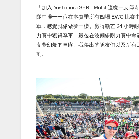
「加入 Yoshimura SERT Motul 這
隊中唯一一位在本賽季所有四場 EWC 比
軍，感覺就像做夢一樣。贏得勒芒 24 小時耐
力賽中獲得季軍，最後在波爾多耐力賽中奪
支夢幻般的車隊、我傑出的隊友們以及所有
刻。」