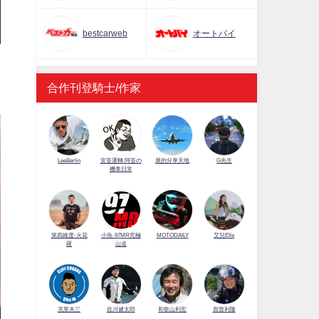
bestcarweb
オートバイ
得
合作刊登騎士/作家
LeeBerlin
安筌運轉 阿筌の
展的分享天地
G先生
機車日常
第四維度-火花
小魚-97MR究極
MOTODAILY
艾兒Elle
羅
山道
佐川健太郎
克里夫三
和歌山利宏
賀曾利隆