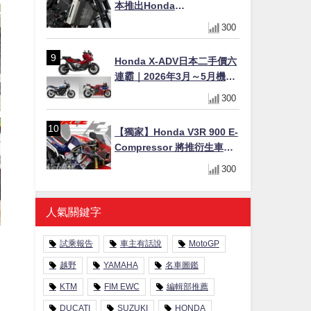
本推出Honda
CB1000F/CB1000 HORNET
300
專用水箱護網，六角網紋設
計質感升級
Honda X-ADV日本二手價六
連霸｜2026年3月～5月機車
轉售排行榜 CBR1000RR-R
300
FIREBLADE SP首度躋身前
十
【獨家】Honda V3R 900 E-
Compressor 將推衍生車
系？自然進氣 V3 同步測試
300
中，CG 預想曝光！
人氣關鍵字
試乘報告
車主有話說
MotoGP
越野
YAMAHA
名車圖鑑
KTM
FIM EWC
編輯部推薦
DUCATI
SUZUKI
HONDA