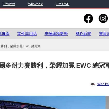
Reviews
Wholesale
FIM EWC
部推薦
零件與用品
車輛維護教學
摩托新聞
賽事
多耐力賽勝利，榮耀加冕 EWC 總冠軍
l 勇奪波爾多耐力賽勝利，榮耀加冕 EWC 總冠
Webi