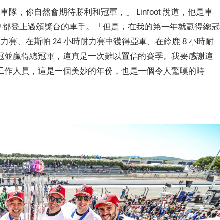
樣一支傳奇車隊，你自然會期待勝利和冠軍，」 Linfoot 說道，他是車
賽中都登上過頒獎台的車手。「但是，在我的第一年就贏得總冠
力賽、在斯帕 24 小時耐力賽中獲得亞軍、在鈴鹿 8 小時耐
冠並贏得總冠軍，這真是一次難以置信的賽季。我要感謝這
工作人員，這是一個美妙的年份，也是一個令人驚嘆的時