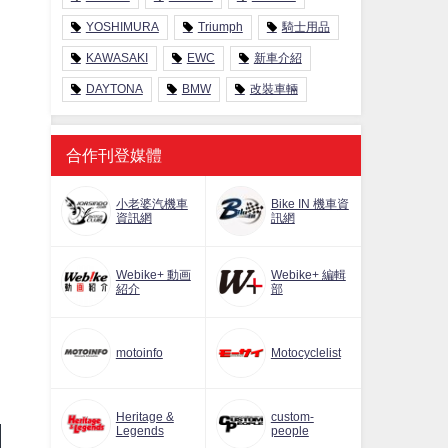
YOSHIMURA
Triumph
騎士用品
KAWASAKI
EWC
新車介紹
DAYTONA
BMW
改裝車輛
合作刊登媒體
小老婆汽機車
Bike IN 機車資
資訊網
訊網
Webike+ 動画
Webike+ 編輯
紹介
部
motoinfo
Motocyclelist
Heritage &
custom-
Legends
people