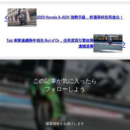
2025 Honda X-ADV 強勢升級，舒適與科技再進化！
Tati 車隊連續兩年領先 Bol d’Or，但再度因引擎故障
遺憾退賽
この記事が気に入ったら
フォローしよう
最新情報をお届けします