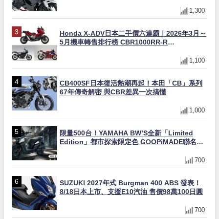
動式離合器×LED頭燈標配
1,300
Honda X-ADV日本二手價六連霸｜2026年3月～
5月機車轉售排行榜 CBR1000RR-R
FIREBLADE SP首度躋身前十
1,100
CB400SF日本復活熱潮再起！本田「CB」系列
67年傳奇解密 與CBR差異一次搞懂
1,000
限量500台！YAMAHA BW’S全新「Limited
Edition」都市探索限定色 GOOPiMADE聯名包
同步登場
700
SUZUKI 2027年式 Burgman 400 ABS 發表！
8/18日本上市、支援E10汽油 售價98萬100日圓
700