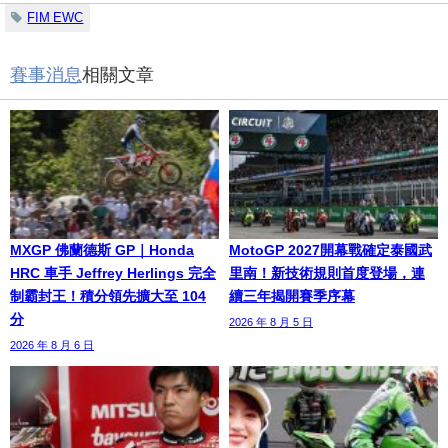
FIM EWC
賽事消息
相關文章
MXGP 佛蘭德斯 GP｜Honda
MotoGP 2027開幕戰確定泰國武
HRC 車手 Jeffrey Herlings 完全
里南！新技術規則首度登場，連
制霸封王！積分領先擴大至 104
續三年揭開賽季序幕
分
2026 年 8 月 5 日
2026 年 8 月 6 日