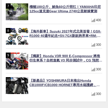
榴槤100公斤、鮪魚60公斤照扛！YAMAHA印尼
125cc速克達Gear Ultima 2740公里耐操實測
400
【海外新車】Suzuki 2027年式北美首發！GSX-
R1000 40週年紀念×SV-7GX新款跨界車×RM-
Z450 Ken Roczen冠軍套件
300
【獨家】Honda V3R 900 E-Compressor 將推
衍生車系？自然進氣 V3 同步測試中，CG 預想曝
光！
300
【新產品】YOSHIMURA日本推出Honda
CB1000F/CB1000 HORNET專用水箱護網，六
角網紋設計質感升級
300