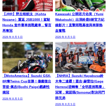
【JRR】野左根航汰（Kohta
Kawasaki 公開若月佑美（Yumi
Nozane）重返 JSB1000！駕駛
Wakatsuki）出演鈴鹿8耐官方紀
Honda 套件賽車挑戰廠車，誓言
錄影片！直擊雨戰幕後與車隊熱
再奪冠
血奮戰
2026 年 8 月 5 日
2026 年 8 月 5 日
【MotoAmerica】Suzuki GSX-
【NHRA】Suzuki Hayabusa鈴
8R奪Twins Cup首勝！傷癒復出
木隼二連霸！蓋吉·赫雷拉(Gage
菩提·佩吉(Bodhi Paige)戲劇性
Herrera)逆轉奪「全明星挑戰賽」
摘冠
冠軍，索諾瑪(Sonoma)對決同門
師兄弟
2026 年 8 月 5 日
2026 年 8 月 5 日