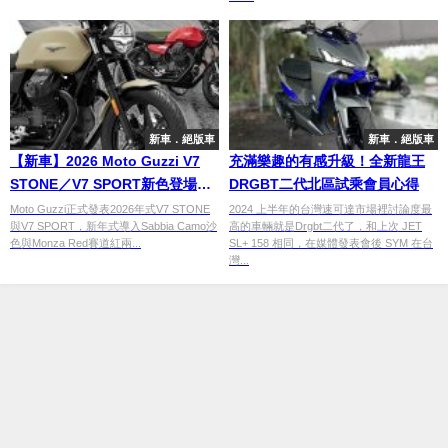
新車．絕版車
新車．絕版車
【新車】2026 Moto Guzzi V7
充滿樂趣的有感升級！全新龍王
STONE／V7 SPORT新色登場！
DRGBT二代北區試乘會員心得
Sabbia Camo沙色與Monza Red
Moto Guzzi正式發表2026年式V7 STONE
2024 上半年的台灣速可達市場裡討論度最
與V7 SPORT，新年式導入Sabbia Camo沙
高的車輛就是Drgbt二代了，和上次 JET
賽道紅同步亮相
色與Monza Red賽道紅兩...
SL+ 158 相同，在媒體發表會後 SYM 在台
灣...