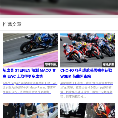
推薦文章
賽事消息
摩托新聞
新成員 STEPIEN 預測 MACO 會
CHOHO 征和護航張雪機車征戰
在 EWC 上取得更多成功
WSBK 荷蘭阿森站
Adam Stępień 希望能在本賽季的 FIM EWC
荷蘭阿森 TT 賽道，素有“摩托車速度大教
世界耐力錦標賽中與 Maco Racing 車隊有
堂”的美譽。這條全長 4.542km 的傳奇賽
良好的合作，且他相信斯洛伐克車隊...
道，以密集高速連環彎、極速方向切換著
稱，對車輛穩定性...