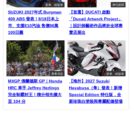
新車．絕版車
摩托新聞
SUZUKI 2027年式 Burgman
【首選】DUCATI 啟動
400 ABS 發表！8/18日本上
「Ducati Artwork Project」
市、支援E10汽油 售價98萬
｜設計師藝術作品將於全球專
100日圓
賣店展出
賽事消息
新車．絕版車
MXGP 佛蘭德斯 GP｜Honda
【海外】2027 Suzuki
HRC 車手 Jeffrey Herlings
Hayabusa（隼）發表！新增
完全制霸封王！積分領先擴大
Special Edition 特仕版，全
至 104 分
新珍珠白塗裝與專屬配備登場