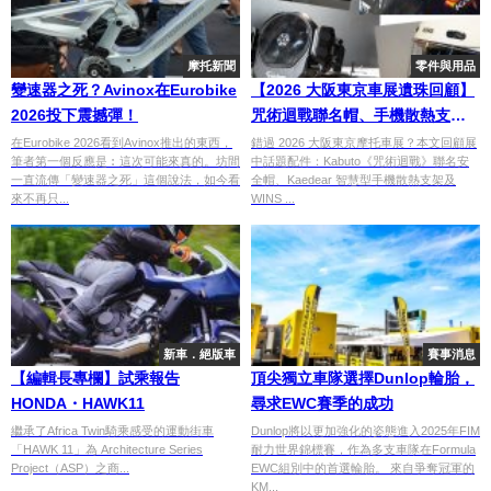
摩托新聞
零件與用品
變速器之死？Avinox在Eurobike
【2026 大阪東京車展遺珠回顧】
2026投下震撼彈！
咒術迴戰聯名帽、手機散熱支
架，2026 今夏必買機車配件發售
在Eurobike 2026看到Avinox推出的東西，
錯過 2026 大阪東京摩托車展？本文回顧展
筆者第一個反應是︰這次可能來真的。坊間
中話題配件：Kabuto《咒術迴戰》聯名安
進度
一直流傳「變速器之死」這個說法，如今看
全帽、Kaedear 智慧型手機散熱支架及
來不再只...
WINS ...
新車．絕版車
賽事消息
【編輯長專欄】試乘報告
頂尖獨立車隊選擇Dunlop輪胎，
HONDA・HAWK11
尋求EWC賽季的成功
繼承了Africa Twin騎乘感受的運動街車
Dunlop將以更加強化的姿態進入2025年FIM
「HAWK 11」為 Architecture Series
耐力世界錦標賽，作為多支車隊在Formula
Project（ASP）之商...
EWC組別中的首選輪胎。 來自爭奪冠軍的
KM...