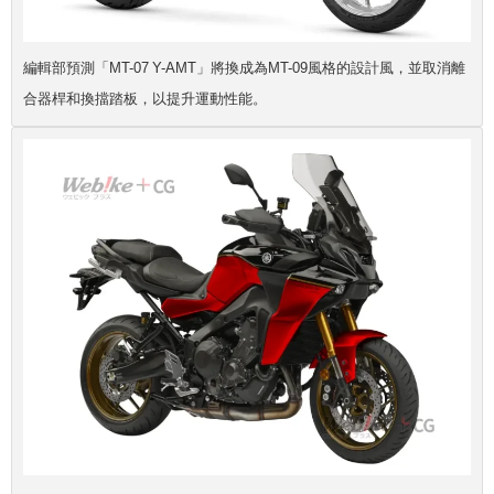
編輯部預測「MT-07 Y-AMT」將換成為MT-09風格的設計風，並取消離
合器桿和換擋踏板，以提升運動性能。