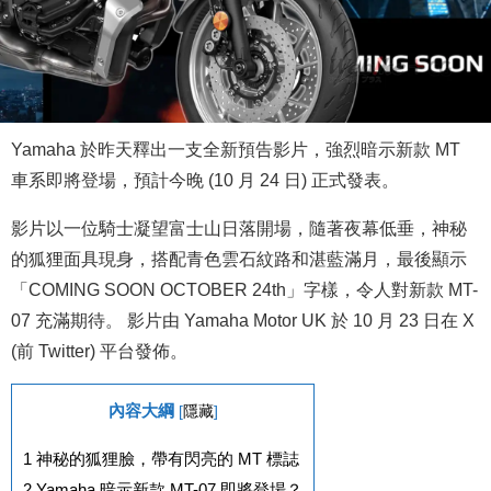
Yamaha 於昨天釋出一支全新預告影片，強烈暗示新款 MT
車系即將登場，預計今晚 (10 月 24 日) 正式發表。
影片以一位騎士凝望富士山日落開場，隨著夜幕低垂，神秘
的狐狸面具現身，搭配青色雲石紋路和湛藍滿月，最後顯示
「COMING SOON OCTOBER 24th」字樣，令人對新款 MT-
07 充滿期待。 影片由 Yamaha Motor UK 於 10 月 23 日在 X
(前 Twitter) 平台發佈。
內容大綱
[
隱藏
]
1
神秘的狐狸臉，帶有閃亮的 MT 標誌
2
Yamaha 暗示新款 MT-07 即將登場？