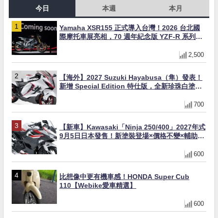
今日
本週
本月
Yamaha XSR155 正式導入台灣！2026 台北國
際摩托車展亮相，70 週年紀念版 YZF-R 系列限
量追加販售
2,500
【海外】2027 Suzuki Hayabusa（隼）發表！
新增 Special Edition 特仕版，全新珍珠白塗裝
與專屬配備登場
700
【新車】Kawasaki「Ninja 250/400」2027年式
9月5日日本發售！新塗裝登場×價格不變×輔助滑
動式離合器×LED頭燈標配
600
比想像中更有機車感！HONDA Super Cub
110【Webike愛車精選】
600