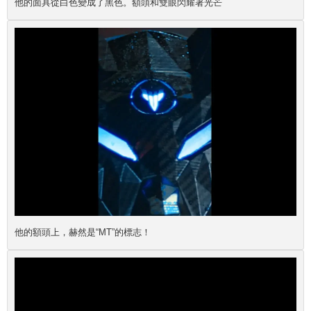
他的面具從白色變成了黑色。額頭和雙眼閃耀著光芒
他的額頭上，赫然是“MT”的標志！