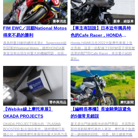
賽事消息
新車．絕版車
FIM EWC／回顧National Motos
【車主有話說】日本近年獨具特
得來不易的勝利
色的Cafe Racer，HONDA
HAWK 11
身為利曼24耐的總排名第4、Superstock組
Honda HAWK11在2022大阪摩托車展上首
別冠軍的National Motos，雖然HONDA賽
次亮相，這是一款配備了FRP材質子彈形整
車並沒有出現任何重大的機械問題，但長...
流罩的戰鬥型Cafe Racer，本次要介紹的
是H...
零件與用品
摩托新聞
【Webike線上摩托車展】
【編輯長專欄】長途騎乘該避免
OKADA PROJECTS
的5個常見錯誤
OKADA PROJECTS推出的「PLASMA
夏天是出門旅遊觀光的熱門季節，尤其對於
BOOSTER 點火強化套件」雖然體積只有
那些喜歡騎摩托車的人來說，摩托車之旅將
幾公分，卻能讓摩托車展現出最大的馬力及
是一趟很棒的回憶。 但是，騎士總會忽略