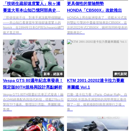
「技術生疏卻速度驚人」秋ヶ瀬
更具個性的冒險態勢
賽道大哥本山知己憶阿部典史
HONDA「CB500X」改款推出
Norick｜Team Norick成立發表
「即使技術不佳，對車手來說氣勢很關鍵」
HONDA上周在歐洲發表了，搭載水冷式並
——本山知己看著當年笨拙卻速度驚人的
列雙缸引擎的中量級冒險車款CB500X，這
會×野左根×岡本裕生的起點｜連
Norick，在1994年日本GP與Schwantz纏鬥
次的2022年式CB500X，雖然與同時發表的
載#28
後才真正明...
運動車款C...
新車．絕版車
摩托新聞
Vespa GTS 80週年紀念車發表！
KTM 2001-20202達卡拉力賽廠
限定版80TH規格與設計亮點解析
車圖鑑 Vol.1
Vespa GTS 80TH限量紀念車正式發表！融
巴黎- 達卡拉力賽（Paris -Dakar Rally。自
合1946經典配色與現代科技，搭載278cc引
從2008 年因為非洲當時的局勢導致比賽停
擎與TFT儀表。整理設計亮點、專屬配備、
辦了一屆，後來移師到南美洲舉行之後，
售價...
賽...