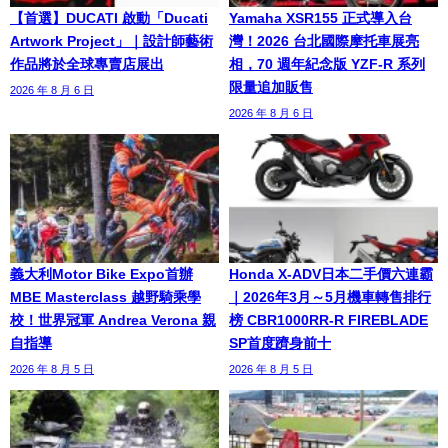
【首選】DUCATI 啟動「Ducati
Yamaha XSR155 正式導入台
Artwork Project」｜設計師藝術
灣！2026 台北國際摩托車展亮
作品將於全球專賣店展出
相，70 週年紀念版 YZF-R 系列
限量追加販售
2026 年 8 月 6 日
2026 年 8 月 6 日
義大利Motor Bike Expo首辦
Honda X-ADV日本二手價六連霸
MBE Masterclass 越野騎乘學
｜2026年3月～5月機車轉售排行
校！世界冠軍 Andrea Verona 親
榜 CBR1000RR-R FIREBLADE
自指導
SP首度躋身前十
2026 年 8 月 5 日
2026 年 8 月 5 日