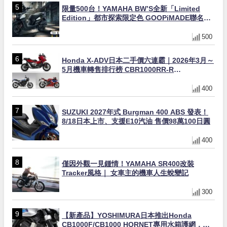
限量500台！YAMAHA BW’S全新「Limited
Edition」都市探索限定色 GOOPiMADE聯名包
同步登場
500
Honda X-ADV日本二手價六連霸｜2026年3月～
5月機車轉售排行榜 CBR1000RR-R
FIREBLADE SP首度躋身前十
400
SUZUKI 2027年式 Burgman 400 ABS 發表！
8/18日本上市、支援E10汽油 售價98萬100日圓
400
僅因外觀一見鍾情！YAMAHA SR400改裝
Tracker風格｜ 女車主的機車人生蛻變記
300
【新產品】YOSHIMURA日本推出Honda
CB1000F/CB1000 HORNET專用水箱護網，六