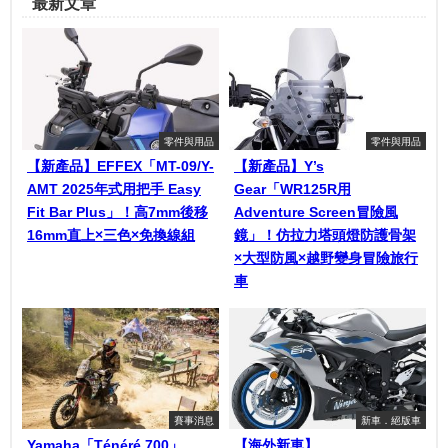
最新文章
零件與用品
零件與用品
【新產品】EFFEX「MT-09/Y-
【新產品】Y’s
AMT 2025年式用把手 Easy
Gear「WR125R用
Fit Bar Plus」！高7mm後移
Adventure Screen冒險風
16mm直上×三色×免換線組
鏡」！仿拉力塔頭燈防護骨架
×大型防風×越野變身冒險旅行
車
賽事消息
新車．絕版車
Yamaha「Ténéré 700」
【海外新車】