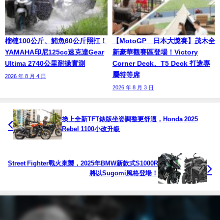
榴槤100公斤、鮪魚60公斤照扛！
【MotoGP™日本大獎賽】茂木全
YAMAHA印尼125cc速克達Gear
新豪華觀賽區登場！Victory
Ultima 2740公里耐操實測
Corner Deck、T5 Deck 打造專
屬特等席
2026 年 8 月 4 日
2026 年 8 月 3 日
換上全新TFT錶版坐姿調整更舒適，Honda 2025
Rebel 1100小改升級
Street Fighter戰火來襲，2025年BMW新款式S1000R
將以Sugomi風格登場！