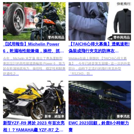
零件與用品
零件與用品
【試用報告】Michelin Power
【TAICHI心得大募集】透氣速乾!
6，乾濕地性能兼備，操控、抓地
偽裝成飛行夾克的防摔衣
力全面提升
「RSJ343」
今年，Michelin 米芝蓮 推出了專為運動型
Webike在線上舉辦的 【TAICHI心得大募
車款設計的高性能道路輪胎 Power 6，致力
集】，今年已經是第五屆囉~ 這一次的外套
於在乾濕地抓地力、操控性、穩定性和騎乘
部分，由時下正流行的飛行夾克外型
舒適性之...
「RSJ343」防...
新車．絕版車
賽事消息
新型YZF-R9 將於 2023 年首次亮
EWC 2023回顧，鈴鹿8小時耐力
相！？YAMAHA繼 YZF-R7 之後
賽