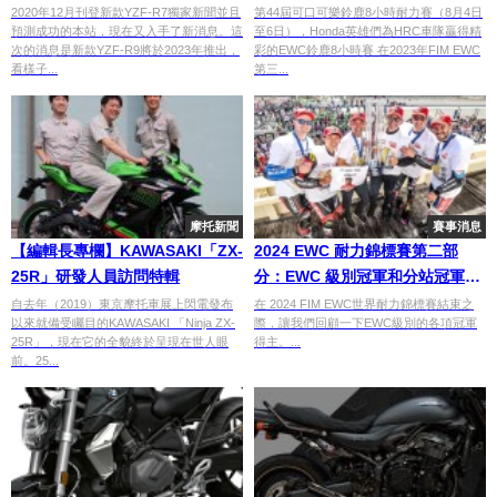
連發Supersport超級運動車款
2020年12月刊登新款YZF-R7獨家新聞並且
第44屆可口可樂鈴鹿8小時耐力賽（8月4日
預測成功的本站，現在又入手了新消息。這
至6日），Honda英雄們為HRC車隊贏得精
次的消息是新款YZF-R9將於2023年推出，
彩的EWC鈴鹿8小時賽 在2023年FIM EWC
看樣子...
第三...
摩托新聞
賽事消息
【編輯長專欄】KAWASAKI「ZX-
2024 EWC 耐力錦標賽第二部
25R」研發人員訪問特輯
分：EWC 級別冠軍和分站冠軍回
顧
自去年（2019）東京摩托車展上閃電發布
在 2024 FIM EWC世界耐力錦標賽結束之
以來就備受矚目的KAWASAKI 「Ninja ZX-
際，讓我們回顧一下EWC級別的各項冠軍
25R」，現在它的全貌終於呈現在世人眼
得主。...
前。25...