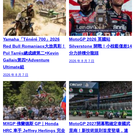
Yamaha「Ténéré 700」2026
MotoGP 2026 英國站
Red Bull Romaniacs大放異彩！
Silverstone 開戰！小椋藍僅差14
Pol Tarrés總成績第二×Kevin
分力拚積分龍頭
Gallais第四×Adventure
2026 年 8 月 7 日
Ultimate組
2026 年 8 月 7 日
MXGP 佛蘭德斯 GP｜Honda
MotoGP 2027開幕戰確定泰國武
HRC 車手 Jeffrey Herlings 完全
里南！新技術規則首度登場，連