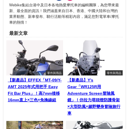
Webike集結台港中及日本各地熱愛摩托車的編輯團隊，為您帶來最
新、最全面的資訊！我們涵蓋來自日本、香港、中國大陸和台灣的
業界動態、新車發布、騎行活動等精彩內容，滿足您對電單車/摩托
車的熱情！
最新文章
零件與用品
零件與用品
【新產品】EFFEX「MT-09/Y-
【新產品】Y’s
AMT 2025年式用把手 Easy
Gear「WR125R用
Fit Bar Plus」！高7mm後移
Adventure Screen冒險風
16mm直上×三色×免換線組
鏡」！仿拉力塔頭燈防護骨架
×大型防風×越野變身冒險旅行
車