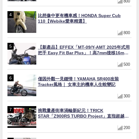
800
比想像中更有機車感！HONDA Super Cub
110【Webike愛車精選】
800
【新產品】EFFEX「MT-09/Y-AMT 2025年式用
把手 Easy Fit Bar Plus」！高7mm後移16mm
直上×三色×免換線組
500
僅因外觀一見鍾情！YAMAHA SR400改裝
Tracker風格｜ 女車主的機車人生蛻變記
300
挑戰量產街車渦輪新紀元！TRICK
STAR「Z900RS TURBO Project」直指超越
Ducati Superleggera性能
200