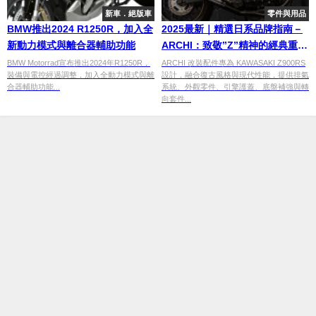
新車．絕版車
零件與用品
BMW推出2024 R1250R，加入全
2025最新｜精選日系品牌指南－
新動力模式與離合器輔助功能
ARCHI：致敬”Z”精神的經典重塑
者
BMW Motorrad宣布推出2024年R1250R，
ARCHI 改裝配件專為 KAWASAKI Z900RS
裝備與電控經過調整，加入全動力模式與離
設計，融合復古風格與現代性能，提供排氣
合器輔助功能...
系統、外觀零件、引擎護蓋、底盤補強與轉
向套件...