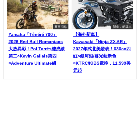
賽事消息
新車．絕版車
Yamaha「Ténéré 700」
【海外新車】
2026 Red Bull Romaniacs
Kawasaki「Ninja ZX-6R」
大放異彩！Pol Tarrés總成績
2027年式北美發表！636cc四
第二×Kevin Gallais第四
缸×銀河銀/暮光藍新色
×Adventure Ultimate組
×KTRC/KIBS電控，11,599美
元起