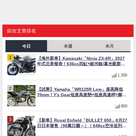
綜合文章排名
今日
本週
本月
【海外新車】Kawasaki「Ninja ZX-6R」2027
年式北美發表！636cc四缸×銀河銀/暮光藍新色
×KTRC/KIBS電控，11,599美元起
1,300
【試乘】Yamaha「WR125R Low」座高降低
70mm！Y’s Gear低座高座墊×低座高連桿×腳踏
著地感大幅改善，越野初學者推薦
800
【新車】Royal Enfield「BULLET 650」8月27
日日本發售（98萬日圓～）！648cc空冷並列雙
缸×虎眼指示燈×砲筒黑/戰艦藍兩色