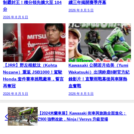
制霸封王！積分領先擴大至 104
續三年揭開賽季序幕
分
2026 年 8 月 5 日
2026 年 8 月 6 日
【JRR】野左根航汰（Kohta
Kawasaki 公開若月佑美（Yumi
Nozane）重返 JSB1000！駕駛
Wakatsuki）出演鈴鹿8耐官方紀
Honda 套件賽車挑戰廠車，誓言
錄影片！直擊雨戰幕後與車隊熱
再奪冠
血奮戰
2026 年 8 月 5 日
2026 年 8 月 5 日
【2024米蘭車展】Kawasaki 街車與旅跑全面進化：
Z900 強勢改款，Ninja / Versys 升級登場