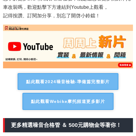
車改裝嗎，歡迎點擊下方連結到Youtube上觀看，
記得按讚、訂閱加分享，別忘了開啓小鈴鐺！
點此觀看2024噪音檢驗-準備篇完整影片
點此觀看Webike摩托頻道更多影片
更多精選噪音合格管 ＆ 500元購物金等著你！