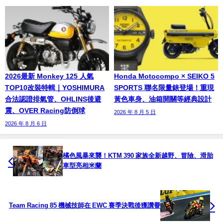
2026最新 Monkey 125 人氣
Honda Motocompo × SEIKO 5
TOP10改裝特輯｜YOSHIMURA
SPORTS 聯名限量錶登場！重現
合法認證排氣管、OHLINS後避
黃色車身、油箱開關等經典設計
震、OVER Racing防倒球
2026 年 8 月 5 日
2026 年 8 月 6 日
橘色風暴來襲！KTM 390 家族全新越野、冒險、滑胎
車型亮相米蘭
Team Racing 85 機械技師在 EWC 賽季決戰後獲讚譽