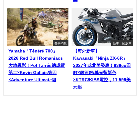
賽事消息
新車．絕版車
Yamaha「Ténéré 700」
【海外新車】
2026 Red Bull Romaniacs
Kawasaki「Ninja ZX-6R」
大放異彩！Pol Tarrés總成績
2027年式北美發表！636cc四
第二×Kevin Gallais第四
缸×銀河銀/暮光藍新色
×Adventure Ultimate組
×KTRC/KIBS電控，11,599美
元起