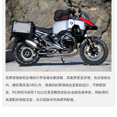
若將冒險旅程必備的行李裝備全數搭載，其氣勢更是倍增。包含後箱在
內，總容量高達140公升。側邊的鋁製側箱也是新款設計，可輕鬆拆
裝。R1300GS採用了比以往更高剛性的鋁合金鍛造後車架，而歐洲列
為選配的側箱支架，在日規版本則為標準配備。