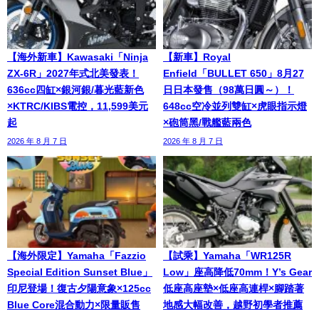
【海外新車】Kawasaki「Ninja
【新車】Royal
ZX-6R」2027年式北美發表！
Enfield「BULLET 650」8月27
636cc四缸×銀河銀/暮光藍新色
日日本發售（98萬日圓～）！
×KTRC/KIBS電控，11,599美元
648cc空冷並列雙缸×虎眼指示燈
起
×砲筒黑/戰艦藍兩色
2026 年 8 月 7 日
2026 年 8 月 7 日
【海外限定】Yamaha「Fazzio
【試乘】Yamaha「WR125R
Special Edition Sunset Blue」
Low」座高降低70mm！Y’s Gear
印尼登場！復古夕陽意象×125cc
低座高座墊×低座高連桿×腳踏著
Blue Core混合動力×限量販售
地感大幅改善，越野初學者推薦