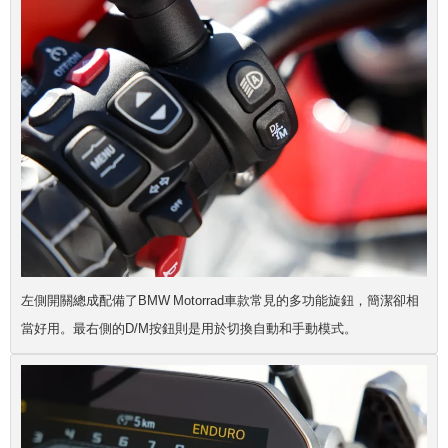
左側開關總成配備了BMW Motorrad車款常見的多功能旋鈕，簡潔卻相
當好用。最右側的D/M按鈕則是用於切換自動和手動模式。