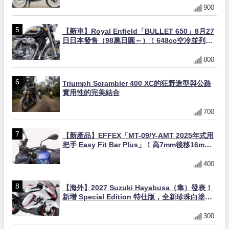
900
【新車】Royal Enfield「BULLET 650」8月27
日日本發售（98萬日圓～）！648cc空冷並列雙
缸×虎眼指示燈×砲筒黑/戰艦藍兩色
800
Triumph Scrambler 400 XC的狂野造型與公路
實用性的完美結合
700
【新產品】EFFEX「MT-09/Y-AMT 2025年式用
把手 Easy Fit Bar Plus」！高7mm後移16mm
直上×三色×免換線組
400
【海外】2027 Suzuki Hayabusa（隼）發表！
新增 Special Edition 特仕版，全新珍珠白塗裝
與專屬配備登場
300