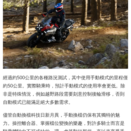
經過約500公里的各種路況測試，其中使用手動模式的里程僅
約50公里。實際騎乘時，預計手動模式的使用率會更低。除
非是特殊情況，例如越野路段需要刻意控制後輪滑移，否則
自動模式已能滿足絕大多數需求。
儘管自動換檔科技日新月異，手動換檔仍保有其獨特的魅
力。操控離合器、掌握檔位變換的樂趣，對許多騎士而言是