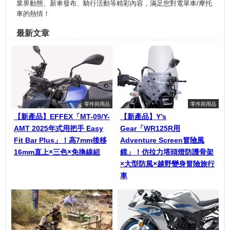
業界動態、新車發布、騎行活動等精彩內容，滿足您對電單車/摩托
車的熱情！
最新文章
零件與用品
零件與用品
【新產品】EFFEX「MT-09/Y-
【新產品】Y’s
AMT 2025年式用把手 Easy
Gear「WR125R用
Fit Bar Plus」！高7mm後移
Adventure Screen冒險風
16mm直上×三色×免換線組
鏡」！仿拉力塔頭燈防護骨架
×大型防風×越野變身冒險旅行
車