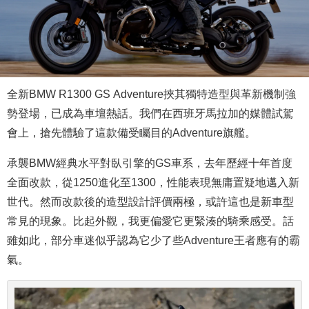
全新BMW R1300 GS Adventure挾其獨特造型與革新機制強
勢登場，已成為車壇熱話。我們在西班牙馬拉加的媒體試駕
會上，搶先體驗了這款備受矚目的Adventure旗艦。
承襲BMW經典水平對臥引擎的GS車系，去年歷經十年首度
全面改款，從1250進化至1300，性能表現無庸置疑地邁入新
世代。然而改款後的造型設計評價兩極，或許這也是新車型
常見的現象。比起外觀，我更偏愛它更緊湊的騎乘感受。話
雖如此，部分車迷似乎認為它少了些Adventure王者應有的霸
氣。