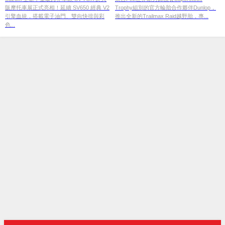
阪摩托車展正式亮相！延續 SV650 經典 V2
Trophy組別的官方輪胎合作夥伴Dunlop，
【2026 大阪摩托車展】
引擎血統，搭載電子油門、雙向快排與彩
推出全新的Trailmax Raid越野胎，專...
色...