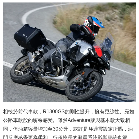
相較於前代車款，R1300GS的剛性提升，擁有更線性、宛如
公路車款般的騎乘感受。雖然Adventure版與基本款大致相
同，但油箱容量增加至30公升，或許是拜避震設定所賜，油
門反應感覺更為柔和。行程較長的避震系統影響應該也很