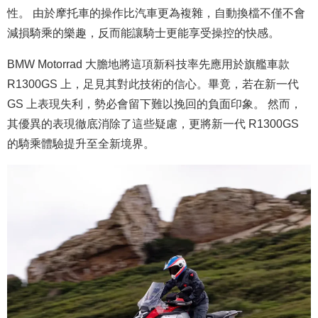
性。 由於摩托車的操作比汽車更為複雜，自動換檔不僅不會
減損騎乘的樂趣，反而能讓騎士更能享受操控的快感。
BMW Motorrad 大膽地將這項新科技率先應用於旗艦車款
R1300GS 上，足見其對此技術的信心。畢竟，若在新一代
GS 上表現失利，勢必會留下難以挽回的負面印象。 然而，
其優異的表現徹底消除了這些疑慮，更將新一代 R1300GS
的騎乘體驗提升至全新境界。