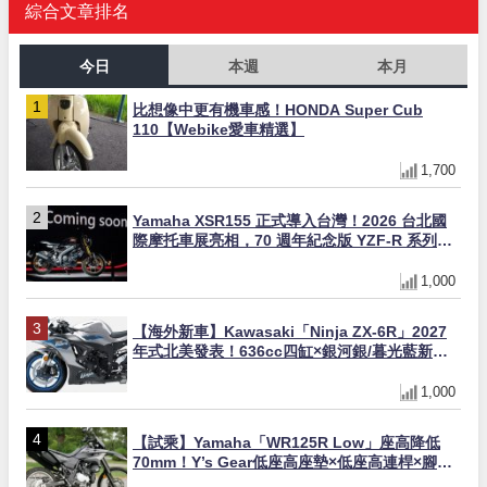
綜合文章排名
今日
本週
本月
比想像中更有機車感！HONDA Super Cub
110【Webike愛車精選】
1,700
Yamaha XSR155 正式導入台灣！2026 台北國
際摩托車展亮相，70 週年紀念版 YZF-R 系列限
量追加販售
1,000
【海外新車】Kawasaki「Ninja ZX-6R」2027
年式北美發表！636cc四缸×銀河銀/暮光藍新色
×KTRC/KIBS電控，11,599美元起
1,000
【試乘】Yamaha「WR125R Low」座高降低
70mm！Y’s Gear低座高座墊×低座高連桿×腳踏
著地感大幅改善，越野初學者推薦