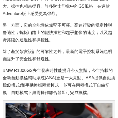
大。操控也相當從容。許多騎士印象中的GS風格，在這款
Adventure版上感受更為強烈。
另一方面，它的全能性依然堅不可摧。高速行駛的穩定性與
舒適性；蜿蜒山路上的輕快操控和超乎想像的速度；以及越
野路段的通過性和操控性。
除了基於紮實設計的可靠性之外，最新的電子控制系統也明
顯提升了安全性和舒適性。
BMW R1300GS去年發表時性能提升令人驚豔，今年搭載的
全新自動換檔輔助系統(ASA)更是一大亮點。ASA提供自動換
檔(D模式)和手動換檔兩種模式，並可在兩種模式下自由切
換，自動模式下無需操作離合器即可完成換檔。