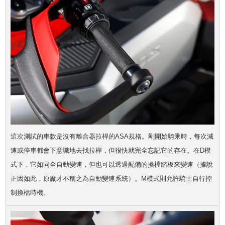
這次測試的車款是沒有離合器拉桿的ASA規格。剛開始騎乘時，每次減
速或停車都會下意識地去找拉桿，但很快就完全忘記它的存在。在D模
式下，它如同全自動變速，但也可以透過配備的換檔踏板來變速（據說
正因如此，原廠才不稱之為自動變速系統）。M模式則允許騎士自行控
制換檔時機。