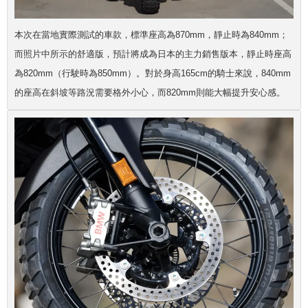
本次在當地實際測試的車款，標準座高為870mm，靜止時為840mm；
而照片中所示的舒適版，預計將成為日本的主力銷售版本，靜止時座高
為820mm（行駛時為850mm）。對於身高165cm的騎士來說，840mm
的座高在斜坡等路況需要格外小心，而820mm則能大幅提升安心感。