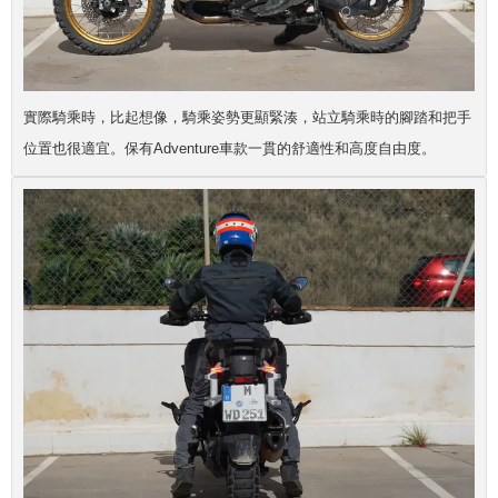
實際騎乘時，比起想像，騎乘姿勢更顯緊湊，站立騎乘時的腳踏和把手
位置也很適宜。保有Adventure車款一貫的舒適性和高度自由度。