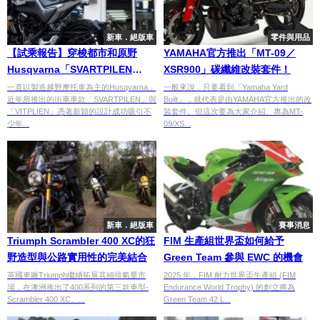
新車．絕版車
零件與用品
【試乘報告】穿梭都市和原野
YAMAHA官方推出「MT-09／
Husqvarna「SVARTPILEN
XSR900」碳纖維改裝套件！
250」
一直以製造越野摩托車為主的Husqvarna，
一般來說，只要看到「Yamaha Yard
近年所推出的街車車款「SVARTPILEN」與
Built」，就代表是由YAMAHA官方推出的改
「VITPLIEN」憑著新穎的設計成功吸引不
裝套件。但這次要為大家介紹、專為MT-
少年...
09/XS...
新車．絕版車
賽事消息
Triumph Scrambler 400 XC的狂
FIM 生產組世界盃如何給予
野造型與公路實用性的完美結合
Green Team 參與 EWC 的機會
英國車廠Triumph繼續拓展其細排氣量市
2025 年，FIM 耐力世界盃生產組 (FIM
場，在澳洲推出了400系列的第三款車型-
Endurance World Trophy) 的創立將為
Scrambler 400 XC。...
Green Team 42 L...