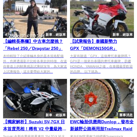
新車．絕版車
新車．絕版車
【編輯長專欄】中古車怎麼挑？
【試乘報告】泰國新勢力
「Rebel 250／Dragstar 250」
GPX「DEMON150GR」
本特輯除了介紹車輛本身的基本規格配備
大家有聽過「GPX」這個摩托車廠牌嗎？
外，也將透過影片比較各車款的特徵、在迷
GPX是一個來自泰國的摩托車廠牌，是繼
你賽道上的騎乘感及試乘狀況等，為大家送
HONDA、YAMAHA之後，在泰國最受歡迎
上試乘報告；這次要帶給大家的...
的品牌。 以下就為...
新車．絕版車
賽事消息
【獨家解析】Suzuki SV-7GX 日
EWC輪胎供應商Dunlop，發布全
本首度亮相！稀有 V2 中量級跨界
新越野公路兩用胎Trailmax Raid
車細節、騎姿與腳著地性一次看
Suzuki 全新中量級跨界車款 SV-7GX 於大
來自FIM世界耐力錦標賽Superstock