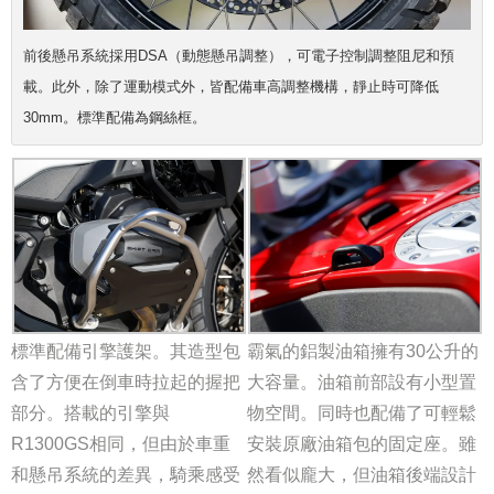
前後懸吊系統採用DSA（動態懸吊調整），可電子控制調整阻尼和預
載。此外，除了運動模式外，皆配備車高調整機構，靜止時可降低
30mm。標準配備為鋼絲框。
標準配備引擎護架。其造型包
霸氣的鋁製油箱擁有30公升的
含了方便在倒車時拉起的握把
大容量。油箱前部設有小型置
部分。搭載的引擎與
物空間。同時也配備了可輕鬆
R1300GS相同，但由於車重
安裝原廠油箱包的固定座。雖
和懸吊系統的差異，騎乘感受
然看似龐大，但油箱後端設計