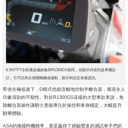
6.5吋TFT全彩液晶儀錶板與R1300GS相同，但顯示內容則是專屬設
計。它可以與左側開關總成連動，顯示和設定各種資訊。
即使在極低速下，D模式也能流暢地控制半離合器，展現令人
印象深刻的平順性。對於R1300GS這樣的大型車款來說，免
除離合器操作讓騎士更能專注於操控和車身穩定，大幅提升
騎乘體驗。
ASA的換檔時機精準，甚至贏得了經驗豐富的測試車手們的