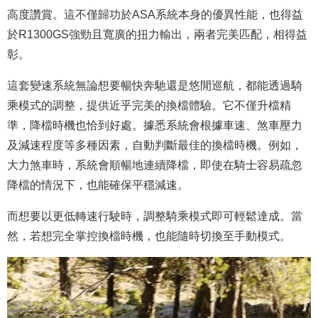
高度讚賞。這不僅歸功於ASA系統本身的優異性能，也得益
於R1300GS強勁且寬廣的扭力輸出，兩者完美匹配，相得益
彰。
這套變速系統無論想要暢快奔馳還是悠閒巡航，都能透過騎
乘模式的調整，提供近乎完美的換檔體驗。它不僅升檔精
準，降檔時機也恰到好處。據悉系統會根據車速、煞車壓力
及減速程度等多種因素，自動判斷最佳的換檔時機。例如，
大力煞車時，系統會順暢地連續降檔，即使在騎士容易疏忽
降檔的情況下，也能確保平穩減速。
而想要以更低轉速行駛時，調整騎乘模式即可輕鬆達成。當
然，若想完全掌控換檔時機，也能隨時切換至手動模式。