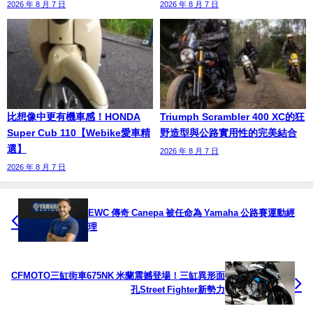
2026 年 8 月 7 日
2026 年 8 月 7 日
比想像中更有機車感！HONDA
Triumph Scrambler 400 XC的狂
Super Cub 110【Webike愛車精
野造型與公路實用性的完美結合
選】
2026 年 8 月 7 日
2026 年 8 月 7 日
EWC 傳奇 Canepa 被任命為 Yamaha 公路賽運動經
理
CFMOTO三缸街車675NK 米蘭震撼登場！三缸異形面
孔Street Fighter新勢力