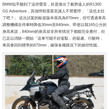
BMW似乎聽到了這些聲音，於是推出了氣勢逼人的R1300
GS Adventure，其強悍程度甚至讓人不禁驚呼：「這也太狂
了吧？」 這次試駕的歐規版本座高為870mm，但可透過車高
調整機構在停車時降低30mm至840mm。即使以我165公分的
身高來說，840mm的座高並非所有情況下都能完全應付，但
已足以消除一開始「這車可能不好駕馭」的疑慮。行駛時，
車高會回到標準的870mm，確保各種路況下的操控性能。