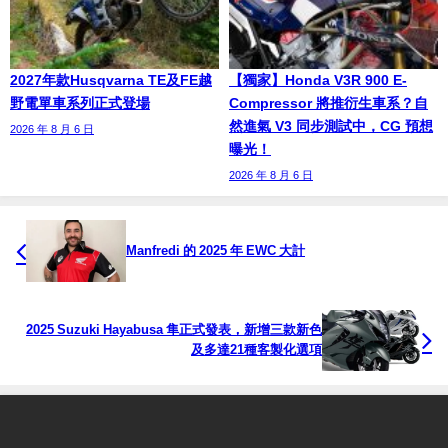
2027年款Husqvarna TE及FE越
【獨家】Honda V3R 900 E-
野電單車系列正式登場
Compressor 將推衍生車系？自
然進氣 V3 同步測試中，CG 預想
2026 年 8 月 6 日
曝光！
2026 年 8 月 6 日
Manfredi 的 2025 年 EWC 大計
2025 Suzuki Hayabusa 隼正式發表，新增三款新色
及多達21種客製化選項