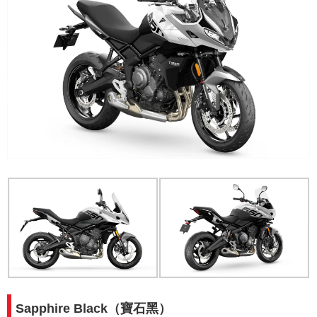
Sapphire Black（寶石黑）