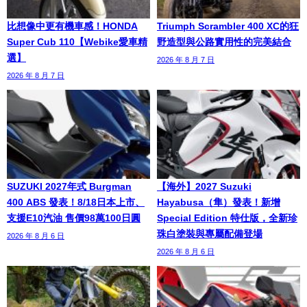
比想像中更有機車感！HONDA
Triumph Scrambler 400 XC的狂
Super Cub 110【Webike愛車精
野造型與公路實用性的完美結合
選】
2026 年 8 月 7 日
2026 年 8 月 7 日
SUZUKI 2027年式 Burgman
【海外】2027 Suzuki
400 ABS 發表！8/18日本上市、
Hayabusa（隼）發表！新增
支援E10汽油 售價98萬100日圓
Special Edition 特仕版，全新珍
珠白塗裝與專屬配備登場
2026 年 8 月 6 日
2026 年 8 月 6 日