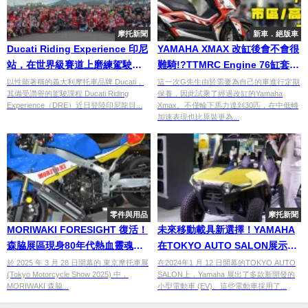
摩托新聞
新車．絕版車
Ducati Riding Experience 印尼
YAMAHA XMAX 改缸後會不會很
站，在世界級賽道上磨練駕駛技
難騎!?TTMRC Engine 76缸套件
術
耐用配置心得分享
以性能著稱的義大利摩托車品牌 Ducati，
這一次G先生由於需要為自己的車進行定期
其備受讚譽的駕駛課程 Ducati Riding
保養，因此試乘了經過改缸的Yamaha
Experience（DRE）近日登陸印尼龍目...
Xmax。不僅輪下馬力達到30匹，在中低轉
加速表現也比原裝更為...
零件與用品
摩托新聞
MORIWAKI FORESIGHT 復活！
未來移動載具新選擇！YAMAHA
森脇展區現身80年代熱血靈魂的
在TOKYO AUTO SALON展示多
XSR900 GP
款原創電動車
於 2025 年 3 月 28 日開幕的 東京摩托車展
在2024年1 月 12 日開幕的TOKYO AUTO
(Tokyo Motorcycle Show 2025) 中，
SALON上，Yamaha 展出了多款新開發的
MORIWAKI 森脇...
小型電動車 (EV)。這些電動車採用了...