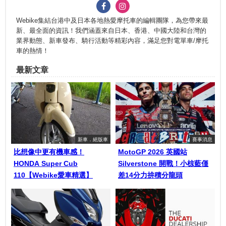
Webike集結台港中及日本各地熱愛摩托車的編輯團隊，為您帶來最
新、最全面的資訊！我們涵蓋來自日本、香港、中國大陸和台灣的
業界動態、新車發布、騎行活動等精彩內容，滿足您對電單車/摩托
車的熱情！
最新文章
新車．絕版車
賽事消息
比想像中更有機車感！
MotoGP 2026 英國站
HONDA Super Cub
Silverstone 開戰！小椋藍僅
110【Webike愛車精選】
差14分力拚積分龍頭