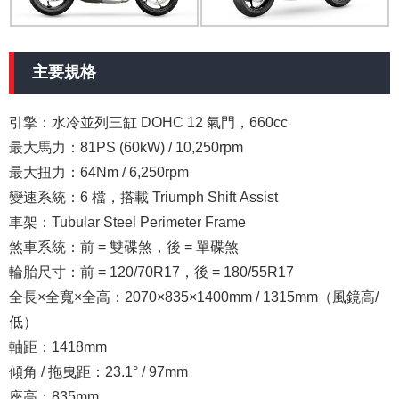
主要規格
引擎
：水冷並列三缸 DOHC 12 氣門，660cc
最大馬力
：81PS (60kW) / 10,250rpm
最大扭力
：64Nm / 6,250rpm
變速系統
：6 檔，搭載 Triumph Shift Assist
車架
：Tubular Steel Perimeter Frame
煞車系統
：前 = 雙碟煞，後 = 單碟煞
輪胎尺寸
：前 = 120/70R17，後 = 180/55R17
全長×全寬×全高：2070×835×1400mm / 1315mm（風鏡高/
低）
軸距
：1418mm
傾角 / 拖曳距
：23.1° / 97mm
座高
：835mm