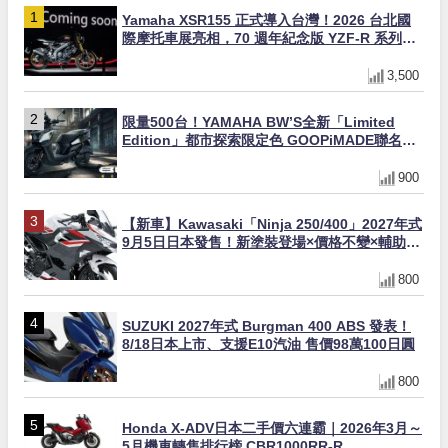
Yamaha XSR155 正式導入台灣！2026 台北國
際摩托車展亮相，70 週年紀念版 YZF-R 系列限
量追加販售
3,500
限量500台！YAMAHA BW’S全新「Limited
Edition」都市探索限定色 GOOPiMADE聯名包
同步登場
900
【新車】Kawasaki「Ninja 250/400」2027年式
9月5日日本發售！新塗裝登場×價格不變×輔助滑
動式離合器×LED頭燈標配
800
SUZUKI 2027年式 Burgman 400 ABS 發表！
8/18日本上市、支援E10汽油 售價98萬100日圓
800
Honda X-ADV日本二手價六連霸｜2026年3月～
5月機車轉售排行榜 CBR1000RR-R