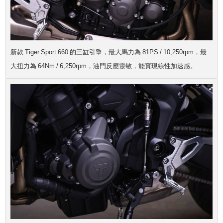
新款 Tiger Sport 660 的三缸引擎，最大馬力為 81PS / 10,250rpm，最
大扭力為 64Nm / 6,250rpm，油門反應靈敏，能實現線性加速感。