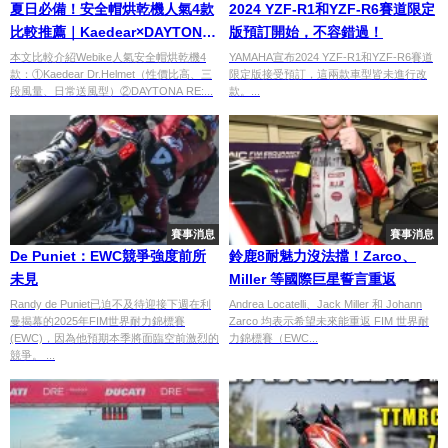
夏日必備！安全帽烘乾機人氣4款
2024 YZF-R1和YZF-R6賽道限定
比較推薦｜Kaedear×DAYTONA
版預訂開始，不容錯過！
RE:MET×RE:MET
本文比較介紹Webike人氣安全帽烘乾機4
YAMAHA宣布2024 YZF-R1和YZF-R6賽道
款：①Kaedear Dr.Helmet（性價比高、三
限定版接受預訂，這兩款車型皆未進行改
TURBO×Dr.Dry除臭殺菌選購指
段風量、日常送風型）②DAYTONA RE:...
款。...
南
賽事消息
賽事消息
De Puniet：EWC競爭強度前所
鈴鹿8耐魅力沒法擋！Zarco、
未見
Miller 等國際巨星誓言重返
Randy de Puniet已迫不及待迎接下週在利
Andrea Locatelli、Jack Miller 和 Johann
曼揭幕的2025年FIM世界耐力錦標賽
Zarco 均表示希望未來能重返 FIM 世界耐
(EWC)，因為他預期本季將面臨空前激烈的
力錦標賽（EWC...
競爭。 ...