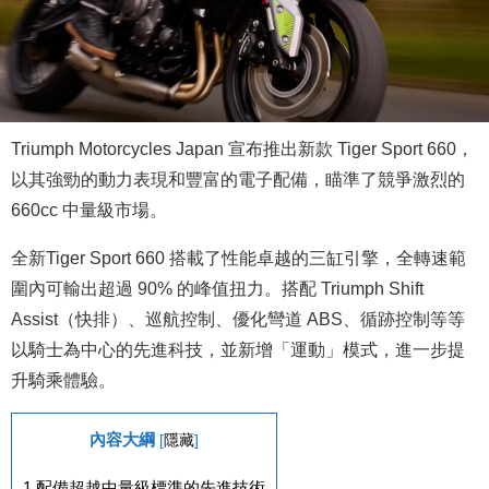
Triumph Motorcycles Japan 宣布推出新款 Tiger Sport 660，
以其強勁的動力表現和豐富的電子配備，瞄準了競爭激烈的
660cc 中量級市場。
全新Tiger Sport 660 搭載了性能卓越的三缸引擎，全轉速範
圍內可輸出超過 90% 的峰值扭力。搭配 Triumph Shift
Assist（快排）、巡航控制、優化彎道 ABS、循跡控制等等
以騎士為中心的先進科技，並新增「運動」模式，進一步提
升騎乘體驗。
內容大綱
[
隱藏
]
1
配備超越中量級標準的先進技術