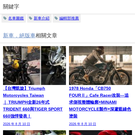
關鍵字
名車圖鑑
新車介紹
編輯部推薦
新車．絕版車
相關文章
【台灣凱旋】Triumph
1978 Honda「CB750
Motorcycles Taiwan
FOURⅡ」Cafe Racer改裝—追
｜ TRIUMPH全新26年式
求側視整體輪廓×MINAMI
TRIDENT 660與TIGER SPORT
MOTORCYCLE製作×深邃藍綠色
660強悍發表！
塗裝
2026 年 8 月 10 日
2026 年 8 月 10 日