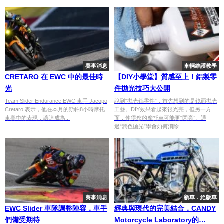
賽事消息
車輛維護教學
CRETARO 在 EWC 中的最佳時
【DIY小學堂】質感至上！鋁製零
光
件拋光技巧大公開
Team Slider Endurance EWC 車手 Jacopo
說到“拋光鋁零件”，首先想到的是鏡面拋光
Cretaro 表示，他在本月的斯帕8小時摩托
工藝。DIY效果看起來很光亮，但另一方
車賽中的表現，讓這成為...
面，使得您的摩托車可能更“閃亮”。通
過“潤色拋光”學會如何消除...
賽事消息
新車．絕版車
EWC Slider 車隊調整陣容，車手
經典與現代的完美結合，CANDY
們備受期待
Motorcycle Laboratory的