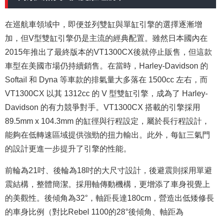
在巡航車領域中，即便並列雙缸與單缸引擎的選擇逐漸增
加，但V型雙缸引擎仍是主流的經典配置。雖然日本國內在
2015年推出了最終版本的VT1300CX後就停止販售，但這款
車型在美國市場仍持續銷售。在當時，Harley-Davidson 的
Softail 和 Dyna 等車款的排氣量大多落在 1500cc 左右，而
VT1300CX 以其 1312cc 的 V 型雙缸引擎，成為了 Harley-
Davidson 的有力競爭對手。VT1300CX 搭載的引擎採用
89.5mm x 104.3mm 的缸徑與行程設定，屬於長行程設計，
能夠在低轉速區域提供強勁的扭力輸出。此外，每缸三氣門
的設計更進一步提升了引擎的性能。
前輪為21吋、後輪為18吋的大尺寸設計，後避震則採用單避
震結構，整體簡潔。採用軸傳動機構，更增添了車身視覺上
的美觀性。後傾角為32°，軸距長達180cm，營造出低矮修長
的車身比例（對比Rebel 1100的28°後傾角、軸距為