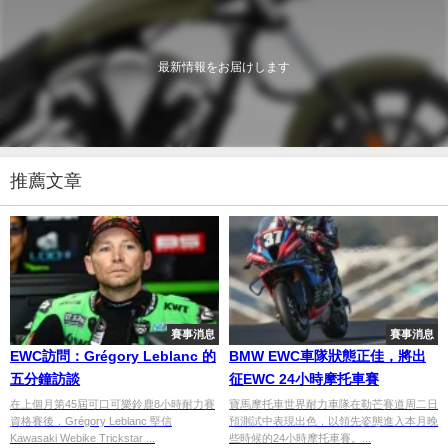
最新情報をお届けします
推薦文章
賽事消息
賽事消息
EWC訪問：Grégory Leblanc 的
BMW EWC車隊狀態正佳，將出
五分鐘訪談
征EWC 24小時摩托車賽
在上個月第45屆可口可樂鈴鹿8小時耐力賽
寶馬摩托車世界耐力車隊在勒芒賽道周二日
資格賽後，Grégory Leblanc 堅信
預測試中表現出色，以領先姿態進入本月晚
Kawasaki Webike Trickstar ...
些時候的24小時摩托車賽。...