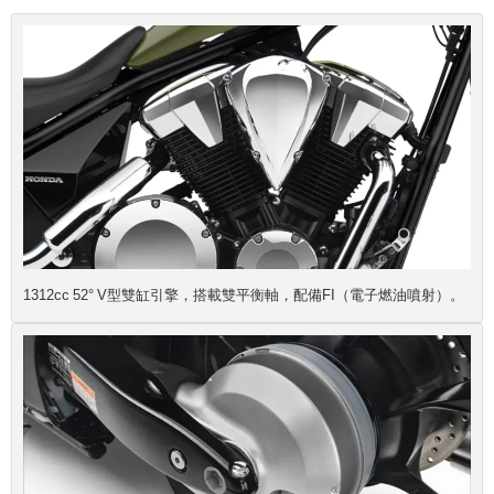
1312cc 52° V型雙缸引擎，搭載雙平衡軸，配備FI（電子燃油噴射）。