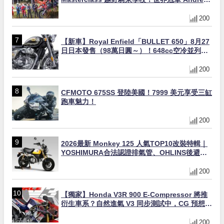
Verona 親自指導
200
【新車】Royal Enfield「BULLET 650」8月27
日日本發售（98萬日圓～）！648cc空冷並列雙
缸×虎眼指示燈×砲筒黑/戰艦藍兩色
200
CFMOTO 675SS 登陸美國！7999 美元享受三缸
跑車魅力！
200
2026最新 Monkey 125 人氣TOP10改裝特輯｜
YOSHIMURA合法認證排氣管、OHLINS後避
震、OVER Racing防倒球
200
【獨家】Honda V3R 900 E-Compressor 將推
衍生車系？自然進氣 V3 同步測試中，CG 預想曝
光！
200