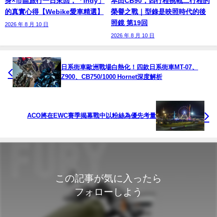
身×市區旅行一日來回，「Indy」
本田CB90，四行程挑戰二行程的
的真實心得【Webike愛車精選】
榮譽之戰｜型錄是映照時代的後
照鏡 第19回
2026 年 8 月 10 日
2026 年 8 月 10 日
日系街車歐洲戰場白熱化！四款日系街車MT-07、
Z900、CB750/1000 Hornet深度解析
ACO將在EWC賽季揭幕戰中以粉絲為優先考量
この記事が気に入ったら
フォローしよう