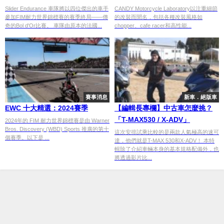
SR400 Tracker改裝車
Slider Endurance 車隊將以四位傑出的車手
CANDY Motorcycle Laboratory以注重細節
參加FIM耐力世界錦標賽的賽季終局——傳
的改裝而聞名，包括各種改裝風格如
奇的Bol d'Or比賽。 車隊由原本的法國...
chopper、cafe racer和高性能...
賽事消息
新車．絕版車
EWC 十大精選：2024賽季
【編輯長專欄】中古車怎麼挑？
「T-MAX530 / X-ADV」
2024年的 FIM 耐力世界錦標賽是由 Warner
Bros. Discovery (WBD) Sports 推廣的第十
這次安排試乘比較的是兩款人氣極高的速可
個賽季。以下是 ...
達，他們就是T-MAX 530和X-ADV！ 本特
輯除了介紹車輛本身的基本規格配備外，也
將透過影片比...