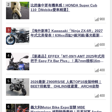
比想像中更有機車感！HONDA Super Cub
110【Webike愛車精選】
900
【海外新車】Kawasaki「Ninja ZX-6R」2027
年式北美發表！636cc四缸×銀河銀/暮光藍新色
×KTRC/KIBS電控，11,599美元起
600
【新產品】EFFEX「MT-09/Y-AMT 2025年式用
把手 Easy Fit Bar Plus」！高7mm後移16mm
直上×三色×免換線組
400
2026最新 Z900RS/SE 人氣TOP10改裝特輯｜
BEET排氣管、OHLINS後避震、ARCHI坐墊
400
義大利Motor Bike Expo首辦 MBE
Masterclass 越野騎乘學校！世界冠軍 Andrea