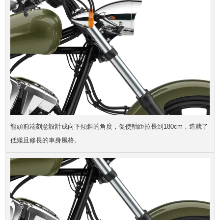
龍頭前端刻意設計成向下傾斜的角度，促使軸距拉長到180cm，造就了
低矮且修長的車身風格。