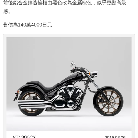
前後鋁合金鑄造輪框由黑色改為金屬棕色，似乎更顯高級
感。
售價為
140萬4000日元