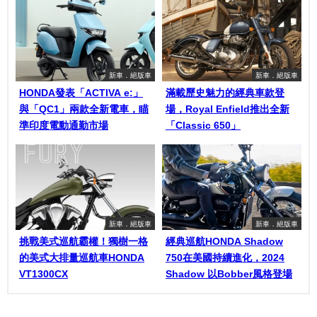
新車．絕版車
新車．絕版車
HONDA發表「ACTIVA e:」
滿載歷史魅力的經典車款登
與「QC1」兩款全新電車，瞄
場，Royal Enfield推出全新
準印度電動通勤市場
「Classic 650」
新車．絕版車
新車．絕版車
挑戰美式巡航霸權！獨樹一格
經典巡航HONDA Shadow
的美式大排量巡航車HONDA
750在美國持續進化，2024
VT1300CX
Shadow 以Bobber風格登場