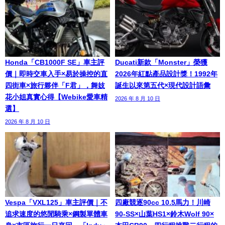
Honda「CB1000F SE」車主評
Ducati新款「Monster」榮獲
價｜即時交車入手×易於操控的直
2026年紅點產品設計獎！1992年
四街車×旅行夥伴「F君」，舞妓
誕生以來第五代×現代設計語彙
花小姐真實心得【Webike愛車精
2026 年 8 月 10 日
選】
2026 年 8 月 10 日
Vespa「VXL125」車主評價｜不
四廠競逐90cc 10.5馬力！川崎
追求速度的悠閒騎乘×鋼製單體車
90-SS×山葉HS1×鈴木Wolf 90×