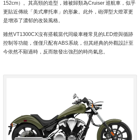
152cm）。其高頸的造型，雖被歸類為Cruiser 巡航車，似乎
更貼近傳統「美式摩托車」的形象。此外，砲彈型大燈罩更
是增添了濃郁的改裝風格。
雖然VT1300CX沒有搭載當代同級車種常見的LED燈與循跡
控制等功能，僅僅只配有ABS系統，但其經典的外觀設計至
今依然不顯過時，反而散發出強烈的時尚氣息。