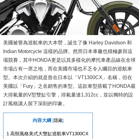
美國被譽為巡航車的大本營，誕生了像 Harley Davidson 和
Indian Motorcycle 這樣的品牌。然而日本車廠也積極參與這
場競賽，其中HONDA更是以其多樣化的摩托車產品線在全球
市場占有一席之地，而在美國市場也不乏令人矚目的巡航車
型。本次介紹的就是曾在日本以「VT1300CX」名稱，但在
美國以「Fury」之名銷售的車型。這款車型搭載了HONDA最
大排氣量的V型雙缸引擎，排氣量達1,312cc，並以獨特的設
計風格讓人留下深刻的印象。
內容大綱
[
隱藏
]
1
高頸風格美式大雙缸巡航車VT1300CX