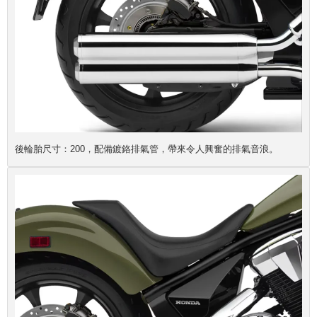
後輪胎尺寸：200，配備鍍鉻排氣管，帶來令人興奮的排氣音浪。