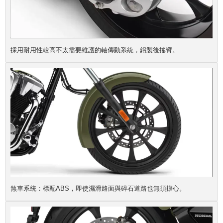
採用耐用性較高不太需要維護的軸傳動系統，鋁製後搖臂。
煞車系統：標配ABS，即使濕滑路面與碎石道路也無須擔心。