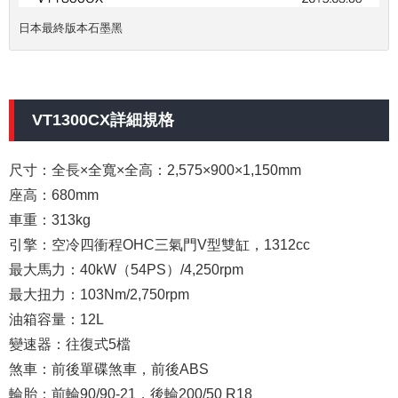
日本最終版本石墨黑
VT1300CX詳細規格
尺寸
：全長×全寬×全高：2,575×900×1,150mm
座高
：680mm
車重
：313kg
引擎
：空冷四衝程OHC三氣門V型雙缸，1312cc
最大馬力
：40kW（54PS）/4,250rpm
最大扭力
：103Nm/2,750rpm
油箱容量
：12L
變速器
：往復式5檔
煞車
：前後單碟煞車，前後ABS
輪胎
：前輪90/90-21，後輪200/50 R18