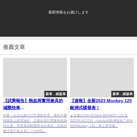
最新情報をお届けします
推薦文章
新車．絕版車
新車．絕版車
【試乘報告】熱血與實用兼具的
【速報】全新2023 Monkey 125
城際快車
歐洲式樣發表！
HONDA「FORZA750」
想要一台足以應付日常通勤所需，擁有完整
▲首圖23YM HONDA MONKEY 125 在
路權加上經濟油耗；又能在假日帶著後座愉
2022年9月27日，Honda在歐洲發表了新年
快出遊，享受美好騎乘時光的車款，這樣的
式的Monkey 125，車上更搭載...
要求會不會太貪心？HOND...