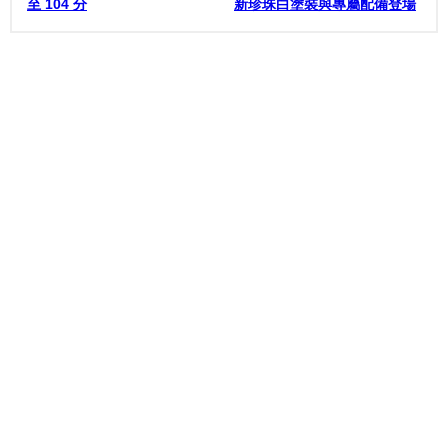
至 104 分
新珍珠白塗裝與專屬配備登場