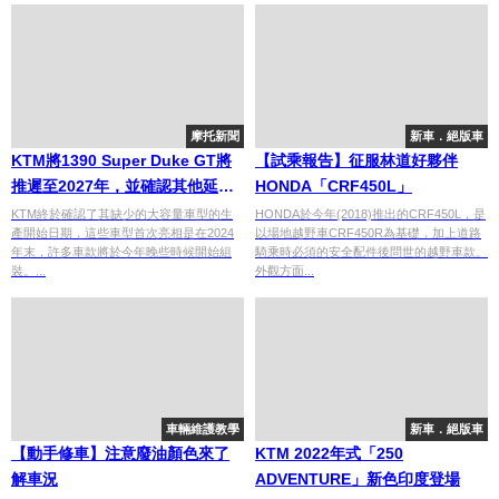
摩托新聞
新車．絕版車
KTM將1390 Super Duke GT將
【試乘報告】征服林道好夥伴
推遲至2027年，並確認其他延期
HONDA「CRF450L」
車型的計劃
KTM終於確認了其缺少的大容量車型的生
HONDA於今年(2018)推出的CRF450L，是
產開始日期，這些車型首次亮相是在2024
以場地越野車CRF450R為基礎，加上道路
年末，許多車款將於今年晚些時候開始組
騎乘時必須的安全配件後問世的越野車款。
裝。...
外觀方面...
車輛維護教學
新車．絕版車
【動手修車】注意廢油顏色來了
KTM 2022年式「250
解車況
ADVENTURE」新色印度登場