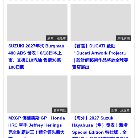
新車．絕版車
摩托新聞
SUZUKI 2027年式 Burgman
【首選】DUCATI 啟動
400 ABS 發表！8/18日本上
「Ducati Artwork Project」
市、支援E10汽油 售價98萬
｜設計師藝術作品將於全球專
100日圓
賣店展出
賽事消息
新車．絕版車
MXGP 佛蘭德斯 GP｜Honda
【海外】2027 Suzuki
HRC 車手 Jeffrey Herlings
Hayabusa（隼）發表！新增
完全制霸封王！積分領先擴大
Special Edition 特仕版，全