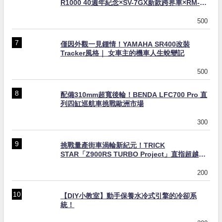
R1000 40週年紀念×SV-7GX新款跨界車×RM-
Z450 Ken Roczen冠軍套件
500
僅因外觀一見鍾情！YAMAHA SR400改裝
Tracker風格｜ 女車主的機車人生蛻變記
500
配備310mm超寬後輪！BENDA LFC700 Pro 直
列四缸巡航車挑戰歐洲市場
300
挑戰量產街車渦輪新紀元！TRICK
STAR「Z900RS TURBO Project」直指超越
Ducati Superleggera性能
200
【DIY小教室】動手保養水冷式引擎的冷卻系
統！