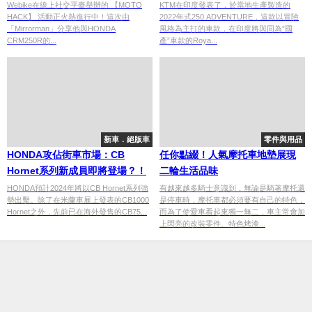
Webike在線上社交平臺舉辦的 【MOTO
KTM在印度發表了，於當地生產製造的
HACK】 活動正火熱進行中！這次由
2022年式250 ADVENTURE，這款以冒險
「Mirrorman」分享他與HONDA
風格為主打的車款，在印度將與同為”國
CRM250R的...
產”車款的Roya...
新車．絕版車
零件與用品
HONDA攻佔街車市場：CB
任你點綴！人氣摩托車地墊展現
Hornet系列新成員即將登場？！
二輪生活品味
HONDA預計2024年將以CB Hornet系列強
有越來越多騎士意識到，無論是騎著摩托還
勢出擊。除了在米蘭車展上發表的CB1000
是停車時，摩托車都必須要有自己的特色，
Hornet之外，先前已在海外發售的CB75...
而為了使愛車看起來獨一無二，車主常會加
上閃亮的改裝零件、特色烤漆...