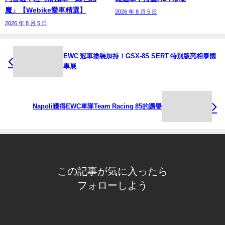
魔」【Webike愛車精選】
2026 年 8 月 5 日
2026 年 8 月 5 日
EWC 冠軍塗裝加持！GSX-8S SERT 特別版亮相泰國
車展
Napoli獲得EWC車隊Team Racing 85的讚譽
この記事が気に入ったら
フォローしよう