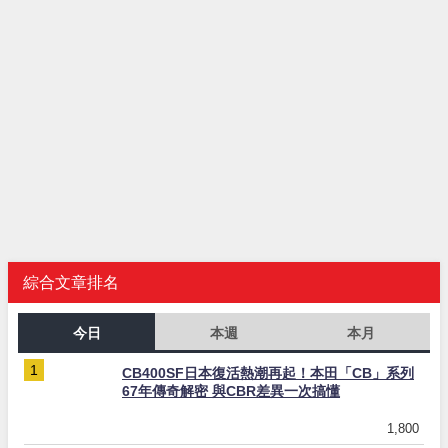
綜合文章排名
今日
本週
本月
CB400SF日本復活熱潮再起！本田「CB」系列
67年傳奇解密 與CBR差異一次搞懂
1,800