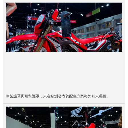
車架護罩與引擎護罩，未在歐洲發表的配色方案格外引人矚目。