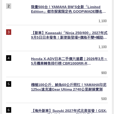
限量500台！YAMAHA BW’S全新「Limited
Edition」都市探索限定色 GOOPiMADE聯名包
同步登場
1,100
【新車】Kawasaki「Ninja 250/400」2027年式
9月5日日本發售！新塗裝登場×價格不變×輔助滑
動式離合器×LED頭燈標配
1,100
Honda X-ADV日本二手價六連霸｜2026年3月～
5月機車轉售排行榜 CBR1000RR-R
FIREBLADE SP首度躋身前十
900
榴槤100公斤、鮪魚60公斤照扛！YAMAHA印尼
125cc速克達Gear Ultima 2740公里耐操實測
500
【海外新車】Suzuki 2027年式北美首發！GSX-