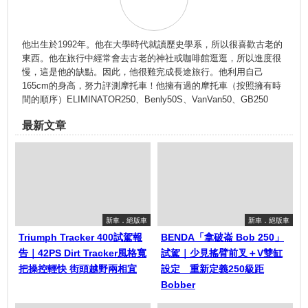
他出生於1992年。他在大學時代就讀歷史學系，所以很喜歡古老的
東西。他在旅行中經常會去古老的神社或咖啡館逛逛，所以進度很
慢，這是他的缺點。因此，他很難完成長途旅行。他利用自己
165cm的身高，努力評測摩托車！他擁有過的摩托車（按照擁有時
間的順序）ELIMINATOR250、Benly50S、VanVan50、GB250
最新文章
新車．絕版車
新車．絕版車
Triumph Tracker 400試駕報
BENDA「拿破崙 Bob 250」
告｜42PS Dirt Tracker風格寬
試駕｜少見搖臂前叉＋V雙缸
把操控輕快 街頭越野兩相宜
設定 重新定義250級距
Bobber