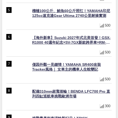
榴槤100公斤、鮪魚60公斤照扛！YAMAHA印尼
125cc速克達Gear Ultima 2740公里耐操實測
500
【海外新車】Suzuki 2027年式北美首發！GSX-
R1000 40週年紀念×SV-7GX新款跨界車×RM-
Z450 Ken Roczen冠軍套件
500
僅因外觀一見鍾情！YAMAHA SR400改裝
Tracker風格｜ 女車主的機車人生蛻變記
500
配備310mm超寬後輪！BENDA LFC700 Pro 直
列四缸巡航車挑戰歐洲市場
300