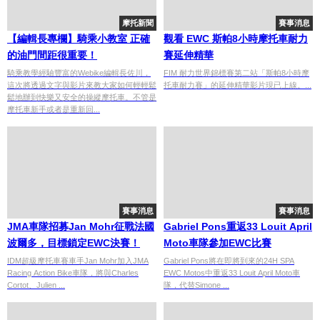
摩托新聞
賽事消息
【編輯長專欄】騎乘小教室 正確
觀看 EWC 斯帕8小時摩托車耐力
的油門間距很重要！
賽延伸精華
騎乘教學經驗豐富的Webike編輯長佐川，
FIM 耐力世界錦標賽第二站「斯帕8小時摩
這次將透過文字與影片來教大家如何輕輕鬆
托車耐力賽」的延伸精華影片現已上線。...
鬆地辦到快樂又安全的操縱摩托車。不管是
摩托車新手或者是重新回...
賽事消息
賽事消息
JMA車隊招募Jan Mohr征戰法國
Gabriel Pons重返33 Louit April
波爾多，目標鎖定EWC決賽！
Moto車隊參加EWC比賽
IDM超級摩托車賽車手Jan Mohr加入JMA
Gabriel Pons將在即將到來的24H SPA
Racing Action Bike車隊，將與Charles
EWC Motos中重返33 Louit April Moto車
Cortot、Julien ...
隊，代替Simone ...