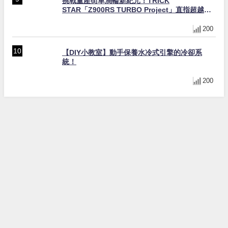
挑戰量產街車渦輪新紀元！TRICK
STAR「Z900RS TURBO Project」直指超越
Ducati Superleggera性能
200
【DIY小教室】動手保養水冷式引擎的冷卻系
統！
200