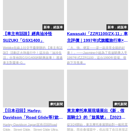
新車．絕版車
新車．絕版車
【車主有話說】經典油冷怪
Kawasaki「ZZR1100/ZX-11」車
SUZUKI「GSX1400」
主評價｜1997年式旗艦旅行車×低
中轉速輕鬆加速×高速巡航舒適，
Webike在線上社交平臺舉辦的 【車主有話
「大、快、便宜——是一款非常全能的好
說】 活動正火熱進行中！這次由「油冷生
車！」——Jasmine小姐為了長途騎乘入手
傳奇名車真實心得【Webike愛車
活」分享他與GSX1400的騎乘故事！ 透過
1997年式ZZR1100，這台1990年登場、曾
精選】
車主對愛車-G...
創下市售車...
摩托新聞
摩托新聞
【日本召回】Harley-
東京摩托車展現場展出《新．假
Davidson「Road Glide等7款車
面騎士》的「旋風號」【2023
型」空氣濾清器成型不良！機油
Webike 摩托車展】
Harley-Davidson Japan宣布召回Road
從3/24開始，東京摩托車展開始對一般民眾
Glide、Street Glide、Street Glide Ultra、
開放。而在會場當中，也出現了在日本現正
洩漏恐噴出受傷，共召回1,574台