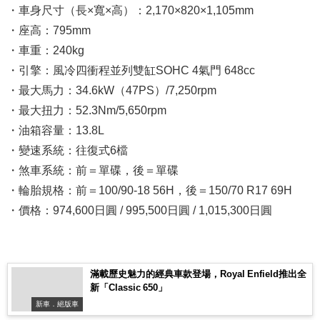
・車身尺寸（長×寬×高）：2,170×820×1,105mm
・座高：795mm
・車重：240kg
・引擎：風冷四衝程並列雙缸SOHC 4氣門 648cc
・最大馬力：34.6kW（47PS）/7,250rpm
・最大扭力：52.3Nm/5,650rpm
・油箱容量：13.8L
・變速系統：往復式6檔
・煞車系統：前＝單碟，後＝單碟
・輪胎規格：前＝100/90-18 56H，後＝150/70 R17 69H
・價格：974,600日圓 / 995,500日圓 / 1,015,300日圓
滿載歷史魅力的經典車款登場，Royal Enfield推出全
新「Classic 650」
新車．絕版車