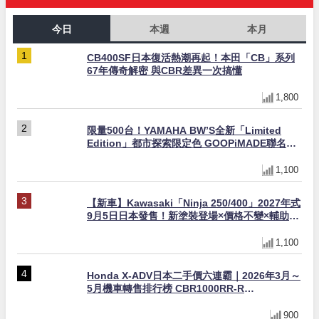
今日
本週
本月
CB400SF日本復活熱潮再起！本田「CB」系列
67年傳奇解密 與CBR差異一次搞懂
1,800
限量500台！YAMAHA BW’S全新「Limited
Edition」都市探索限定色 GOOPiMADE聯名包
同步登場
1,100
【新車】Kawasaki「Ninja 250/400」2027年式
9月5日日本發售！新塗裝登場×價格不變×輔助滑
動式離合器×LED頭燈標配
1,100
Honda X-ADV日本二手價六連霸｜2026年3月～
5月機車轉售排行榜 CBR1000RR-R
FIREBLADE SP首度躋身前十
900