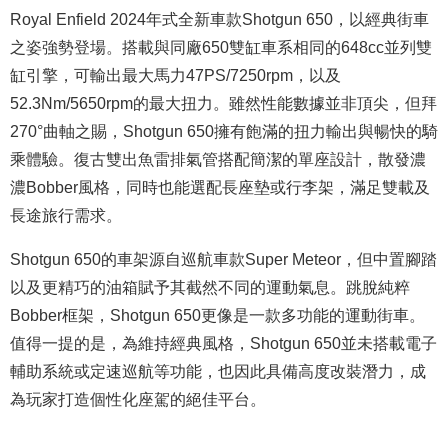
Royal Enfield 2024年式全新車款Shotgun 650，以經典街車
之姿強勢登場。搭載與同廠650雙缸車系相同的648cc並列雙
缸引擎，可輸出最大馬力47PS/7250rpm，以及
52.3Nm/5650rpm的最大扭力。雖然性能數據並非頂尖，但拜
270°曲軸之賜，Shotgun 650擁有飽滿的扭力輸出與暢快的騎
乘體驗。復古雙出魚雷排氣管搭配簡潔的單座設計，散發濃
濃Bobber風格，同時也能選配長座墊或行李架，滿足雙載及
長途旅行需求。
Shotgun 650的車架源自巡航車款Super Meteor，但中置腳踏
以及更精巧的油箱賦予其截然不同的運動氣息。跳脫純粹
Bobber框架，Shotgun 650更像是一款多功能的運動街車。
值得一提的是，為維持經典風格，Shotgun 650並未搭載電子
輔助系統或定速巡航等功能，也因此具備高度改裝潛力，成
為玩家打造個性化座駕的絕佳平台。