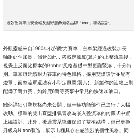
這款改裝車由安全帽及越野服飾知名品牌「icon」聯名設計。
外觀靈感來自1980年代的耐力賽車，主車架經過改裝加長，
軸距延伸加長，儘管如此，搭載定風翼(翼片)的上整流罩後，
視覺上反而比原本的Bobber風格基礎車型更顯緊湊，十分特
別。車頭燈延續耐力賽車的特色風格，採用雙燈設計並配有
燈罩，而整流罩還裝有小型定風翼(翼片)。新製作的油箱上則
配備了耐力賽，如鈴鹿8耐等賽事中常見的快速加油口。
雖然詳細引擎規格尚未公開，但車輛功能部件已進行了大幅
改動。標準的雙出直型排氣管改為嵌入整流罩的內藏式中置
上繞設計。此外，後避震系統雖保留了雙槍結構，但已更換
升級為Nitron製造，展示出極具存在感強烈的個性風格。同