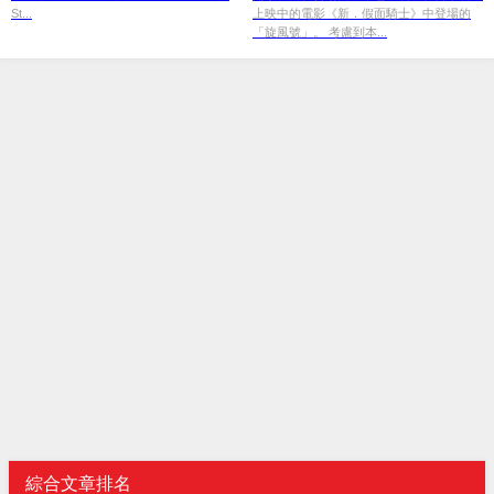
St...
上映中的電影《新．假面騎士》中登場的
「旋風號」。 考慮到本...
綜合文章排名