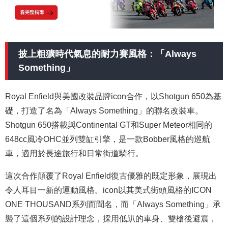
披上粗獷時代氣息的耐力賽風格：「Always
Something」
Royal Enfield與美國改裝品牌icon合作，以Shotgun 650為基
礎，打造了名為「Always Something」的聯名改裝車。
Shotgun 650搭載與Continental GT和Super Meteor相同的
648cc風冷OHC並列雙缸引擎，是一款Bobber風格的巡航
車，適用於長途旅行和日常街道騎行。
這次合作顛覆了Royal Enfield復古優雅的既定形象，展現出
令人耳目一新的運動風格。icon以其美式街頭風格的ICON
ONE THOUSAND系列而聞名，而「Always Something」承
襲了這個系列的設計理念，採用低趴的車身、雙槍後避震，