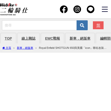
简
TOP
線上雜誌
EWC戰報
新車．絕版車
編輯部
主頁
新車．絕版車
Royal Enfield SHOTGUN 650與美國「icon」聯名改裝
車：化身為粗獷的耐力賽車！【YOKOHAMA HOT ROD CUSTOM SHOW 2024】