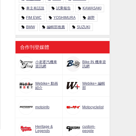
車主有話說
試乘報告
KAWASAKI
FIM EWC
YOSHIMURA
越野
BMW
編輯部推薦
SUZUKI
合作刊登媒體
小老婆汽機車
Bike IN 機車資
資訊網
訊網
Webike+ 動画
Webike+ 編輯
紹介
部
motoinfo
Motocyclelist
Heritage &
custom-
Legends
people