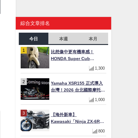
綜合文章排名
今日
本週
本月
比想像中更有機車感！
HONDA Super Cub
110【Webike愛車精選】
1,300
Yamaha XSR155 正式導入
台灣！2026 台北國際摩托車
展亮相，70 週年紀念版
1,000
YZF-R 系列限量追加販售
【海外新車】
Kawasaki「Ninja ZX-6R」
2027年式北美發表！636cc
800
四缸×銀河銀/暮光藍新色