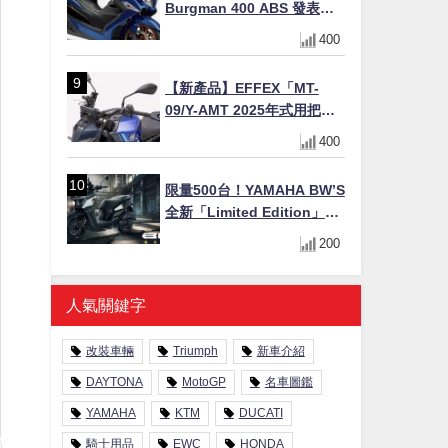
Burgman 400 ABS 發表！
8/18日本上市、支援E10汽油
400
售價98萬100日圓
【新產品】EFFEX「MT-
09/Y-AMT 2025年式用把手
Easy Fit Bar Plus」！高
400
7mm後移16mm直上×三色×
免換線組
限量500台！YAMAHA BW’S
全新「Limited Edition」都
市探索限定色 GOOPiMADE
200
聯名包同步登場
人氣關鍵字
改裝車輛
Triumph
新車介紹
DAYTONA
MotoGP
名車圖鑑
YAMAHA
KTM
DUCATI
騎士用品
EWC
HONDA