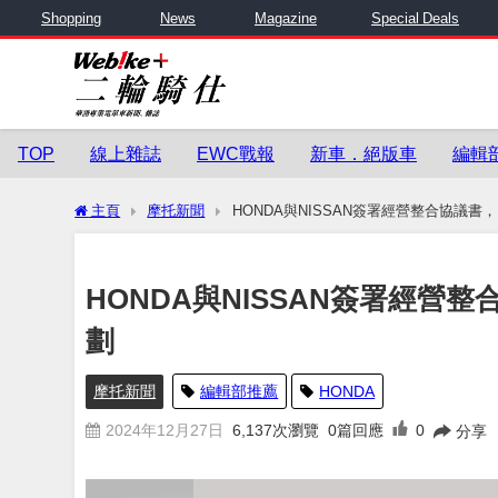
Shopping
News
Magazine
Special Deals
TOP
線上雜誌
EWC戰報
新車．絕版車
編輯
主頁
摩托新聞
HONDA與NISSAN簽署經營整合協議
HONDA與NISSAN簽署經營
劃
摩托新聞
編輯部推薦
HONDA
2024年12月27日
6,137
次瀏覽
0篇回應
0
分享