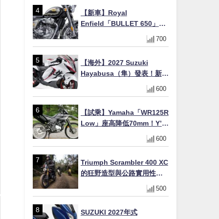
×KTRC/KIBS電控，11,599
【新車】Royal
美元起
Enfield「BULLET 650」8
月27日日本發售（98萬日圓
700
～）！648cc空冷並列雙缸×
虎眼指示燈×砲筒黑/戰艦藍兩
【海外】2027 Suzuki
色
Hayabusa（隼）發表！新增
Special Edition 特仕版，全
600
新珍珠白塗裝與專屬配備登
場
【試乘】Yamaha「WR125R
Low」座高降低70mm！Y’s
Gear低座高座墊×低座高連桿
600
×腳踏著地感大幅改善，越野
初學者推薦
Triumph Scrambler 400 XC
的狂野造型與公路實用性的
完美結合
500
SUZUKI 2027年式