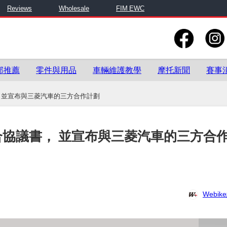
Reviews
Wholesale
FIM EWC
部推薦
零件與用品
車輛維護教學
摩托新聞
賽事
書， 並宣布與三菱汽車的三方合作計劃
整合協議書， 並宣布與三菱汽車的三方合
Webi