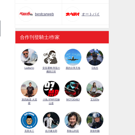
bestcarweb
オートバイ
合作刊登騎士/作家
LeeBerlin
安筌運轉 阿筌の
展的分享天地
G先生
機車日常
第四維度-火花
小魚-97MR究極
MOTODAILY
艾兒Elle
羅
山道
佐川健太郎
克里夫三
和歌山利宏
賀曾利隆