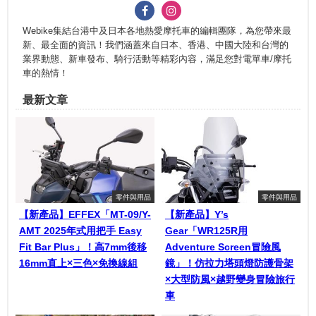
Webike集結台港中及日本各地熱愛摩托車的編輯團隊，為您帶來最
新、最全面的資訊！我們涵蓋來自日本、香港、中國大陸和台灣的
業界動態、新車發布、騎行活動等精彩內容，滿足您對電單車/摩托
車的熱情！
最新文章
零件與用品
零件與用品
【新產品】EFFEX「MT-09/Y-
【新產品】Y’s
AMT 2025年式用把手 Easy
Gear「WR125R用
Fit Bar Plus」！高7mm後移
Adventure Screen冒險風
16mm直上×三色×免換線組
鏡」！仿拉力塔頭燈防護骨架
×大型防風×越野變身冒險旅行
車