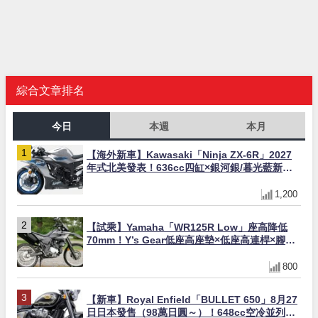
綜合文章排名
今日
本週
本月
【海外新車】Kawasaki「Ninja ZX-6R」2027
年式北美發表！636cc四缸×銀河銀/暮光藍新色
×KTRC/KIBS電控，11,599美元起
1,200
【試乘】Yamaha「WR125R Low」座高降低
70mm！Y’s Gear低座高座墊×低座高連桿×腳踏
著地感大幅改善，越野初學者推薦
800
【新車】Royal Enfield「BULLET 650」8月27
日日本發售（98萬日圓～）！648cc空冷並列雙