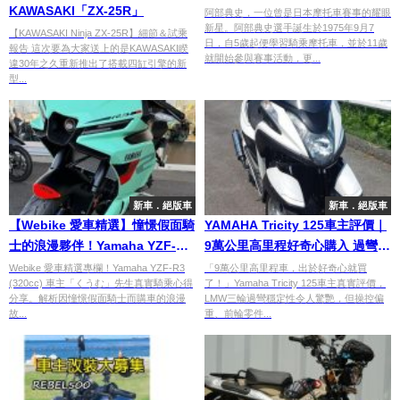
KAWASAKI「ZX-25R」
阿部典史，一位曾是日本摩托車賽事的耀眼
新星。阿部典史選手誕生於1975年9月7
【KAWASAKI Ninja ZX-25R】細節＆試乘
日，自5歲起便學習騎乘摩托車，並於11歲
報告 這次要為大家送上的是KAWASAKI睽
就開始參與賽事活動，更...
違30年之久重新推出了搭載四缸引擎的新
型...
新車．絕版車
新車．絕版車
【Webike 愛車精選】憧憬假面騎
YAMAHA Tricity 125車主評價｜
士的浪漫夥伴！Yamaha YZF-R3
9萬公里高里程好奇心購入 過彎穩
(320cc) 車主「くうむ」先生長途
定性極佳但操控偏重【Webike愛
Webike 愛車精選專欄！Yamaha YZF-R3
「9萬公里高里程車，出於好奇心就買
(320cc) 車主「くうむ」先生真實騎乘心得
了！」Yamaha Tricity 125車主真實評價，
旅行心得分享
車精選】
分享。解析因憧憬假面騎士而購車的浪漫
LMW三輪過彎穩定性令人驚艷，但操控偏
故...
重、前輪零件...