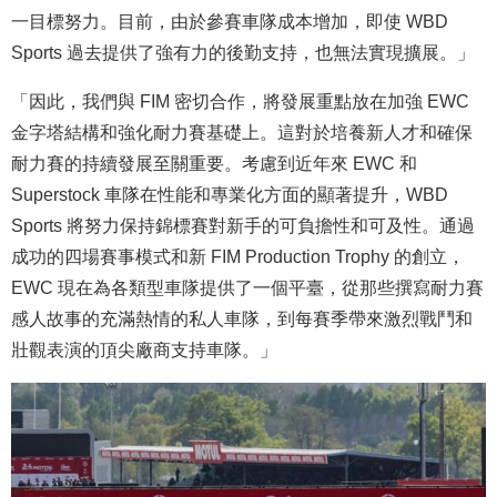
一目標努力。目前，由於參賽車隊成本增加，即使 WBD
Sports 過去提供了強有力的後勤支持，也無法實現擴展。」
「因此，我們與 FIM 密切合作，將發展重點放在加強 EWC
金字塔結構和強化耐力賽基礎上。這對於培養新人才和確保
耐力賽的持續發展至關重要。考慮到近年來 EWC 和
Superstock 車隊在性能和專業化方面的顯著提升，WBD
Sports 將努力保持錦標賽對新手的可負擔性和可及性。通過
成功的四場賽事模式和新 FIM Production Trophy 的創立，
EWC 現在為各類型車隊提供了一個平臺，從那些撰寫耐力賽
感人故事的充滿熱情的私人車隊，到每賽季帶來激烈戰鬥和
壯觀表演的頂尖廠商支持車隊。」