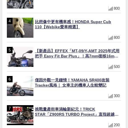
缸×虎眼指示燈×砲筒黑/戰艦藍兩色
800
比想像中更有機車感！HONDA Super Cub
110【Webike愛車精選】
800
【新產品】EFFEX「MT-09/Y-AMT 2025年式用
把手 Easy Fit Bar Plus」！高7mm後移16mm
直上×三色×免換線組
500
僅因外觀一見鍾情！YAMAHA SR400改裝
Tracker風格｜ 女車主的機車人生蛻變記
300
挑戰量產街車渦輪新紀元！TRICK
STAR「Z900RS TURBO Project」直指超越
Ducati Superleggera性能
200