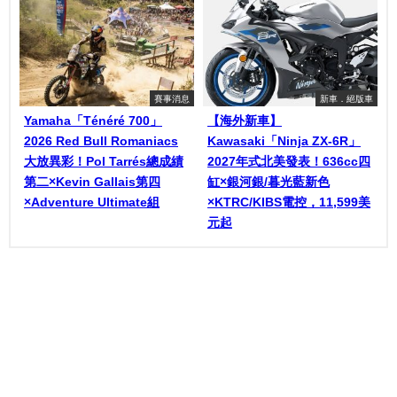
賽事消息
新車．絕版車
Yamaha「Ténéré 700」
【海外新車】
2026 Red Bull Romaniacs
Kawasaki「Ninja ZX-6R」
大放異彩！Pol Tarrés總成績
2027年式北美發表！636cc四
第二×Kevin Gallais第四
缸×銀河銀/暮光藍新色
×Adventure Ultimate組
×KTRC/KIBS電控，11,599美
元起