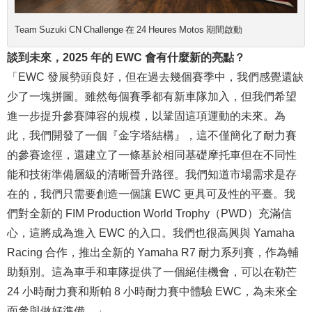
Team Suzuki CN Challenge 在 24 Heures Motos 期間啟動
談到未來，2025 年的 EWC 會有什麼新的亮點？
「EWC 發展勢頭良好，但在過去幾個賽季中，我們感覺還缺
少了一塊拼圖。雖然每個賽季都有新車隊加入，但我們希望
進一步提升參賽陣容的規模，以鞏固這項運動的未來。為
此，我們開發了一個『金字塔結構』，這不僅簡化了耐力賽
的參賽途徑，還建立了一條基於相同基礎摩托車但在不同性
能和技術準備層級的清晰晉升路徑。我們知道市場需求是存
在的，我們只需要創造一個讓 EWC 更具可及性的平臺。我
們對全新的 FIM Production World Trophy（PWD）充滿信
心，這將成為進入 EWC 的入口。我們也很高興與 Yamaha
Racing 合作，推出全新的 Yamaha R7 耐力系列賽，作為輔
助類別。這為車手和車隊提供了一個絕佳機會，可以在勒芒
24 小時耐力賽和斯帕 8 小時耐力賽中體驗 EWC，為未來全
面參與做好準備。」