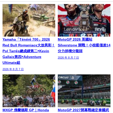
Yamaha「Ténéré 700」2026
MotoGP 2026 英國站
Red Bull Romaniacs大放異彩！
Silverstone 開戰！小椋藍僅差14
Pol Tarrés總成績第二×Kevin
分力拚積分龍頭
Gallais第四×Adventure
2026 年 8 月 7 日
Ultimate組
2026 年 8 月 7 日
MXGP 佛蘭德斯 GP｜Honda
MotoGP 2027開幕戰確定泰國武