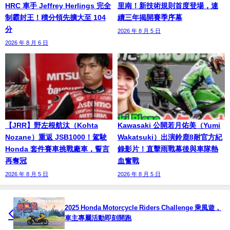
HRC 車手 Jeffrey Herlings 完全
里南！新技術規則首度登場，連
制霸封王！積分領先擴大至 104
續三年揭開賽季序幕
分
2026 年 8 月 5 日
2026 年 8 月 6 日
【JRR】野左根航汰（Kohta
Kawasaki 公開若月佑美（Yumi
Nozane）重返 JSB1000！駕駛
Wakatsuki）出演鈴鹿8耐官方紀
Honda 套件賽車挑戰廠車，誓言
錄影片！直擊雨戰幕後與車隊熱
再奪冠
血奮戰
2026 年 8 月 5 日
2026 年 8 月 5 日
2025 Honda Motorcycle Riders Challenge 乘風遊，
車主專屬活動即刻開跑