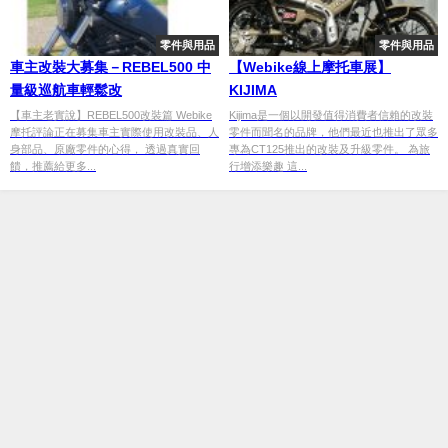
零件與用品
零件與用品
車主改裝大募集－REBEL500 中
【Webike線上摩托車展】
量級巡航車輕鬆改
KIJIMA
【車主老實說】REBEL500改裝篇 Webike
Kijima是一個以開發值得消費者信賴的改裝
摩托評論正在募集車主實際使用改裝品、人
零件而聞名的品牌，他們最近也推出了眾多
身部品、原廠零件的心得， 透過真實回
專為CT125推出的改裝及升級零件。 為旅
饋，推薦給更多...
行增添樂趣 這...