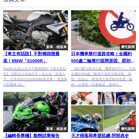
新車．絕版車
摩托新聞
【車主有話說】不對稱頭燈最
日本機車禁行道路攻略｜全國約
高！BMW「S1000R」
500處二輪禁行區間原因、罰則與
事前確認方法
Webike在線上社交平臺舉辦的 【車主有話
「為什麼汽車可以過，機車卻不行？」日本
說】 活動正火熱進行中！這次由「盆栽七
全國約500處二輪禁行道路完整攻略，箱
号」分享他與S1000R的騎乘故事！ 透過車
根、筑波山、橫濱灣大橋管制內容逐一解
主對愛車-S1...
析，出發前一定要確認，避免行...
新車．絕版車
摩托新聞
【編輯長專欄】動態試乘報告
天才殞落與希望延續-阿部典史