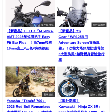
零件與用品
零件與用品
【新產品】EFFEX「MT-09/Y-
【新產品】Y’s
AMT 2025年式用把手 Easy
Gear「WR125R用
Fit Bar Plus」！高7mm後移
Adventure Screen冒險風
16mm直上×三色×免換線組
鏡」！仿拉力塔頭燈防護骨架
×大型防風×越野變身冒險旅行
車
賽事消息
新車．絕版車
Yamaha「Ténéré 700」
【海外新車】
2026 Red Bull Romaniacs
Kawasaki「Ninja ZX-6R」