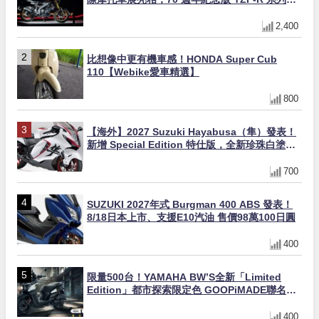
量追加販售
2,400
比想像中更有機車感！HONDA Super Cub
110【Webike愛車精選】
800
【海外】2027 Suzuki Hayabusa（隼）發表！
新增 Special Edition 特仕版，全新珍珠白塗裝
與專屬配備登場
700
SUZUKI 2027年式 Burgman 400 ABS 發表！
8/18日本上市、支援E10汽油 售價98萬100日圓
400
限量500台！YAMAHA BW’S全新「Limited
Edition」都市探索限定色 GOOPiMADE聯名包
同步登場
400