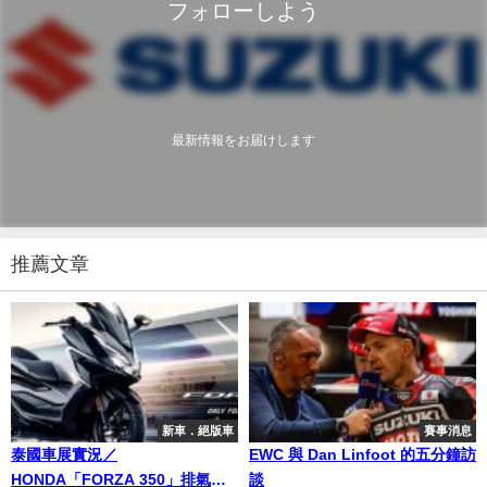
フォローしよう
最新情報をお届けします
推薦文章
新車．絕版車
賽事消息
泰國車展實況／
EWC 與 Dan Linfoot 的五分鐘訪
HONDA「FORZA 350」排氣量
談