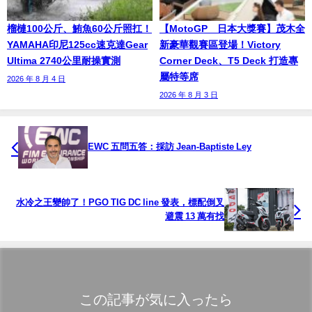
榴槤100公斤、鮪魚60公斤照扛！
【MotoGP™日本大獎賽】茂木全
YAMAHA印尼125cc速克達Gear
新豪華觀賽區登場！Victory
Ultima 2740公里耐操實測
Corner Deck、T5 Deck 打造專
屬特等席
2026 年 8 月 4 日
2026 年 8 月 3 日
EWC 五問五答：採訪 Jean-Baptiste Ley
水冷之王變帥了！PGO TIG DC line 發表，標配倒叉
避震 13 萬有找
この記事が気に入ったら