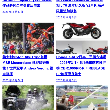
作品將於全球專賣店展出
相，70 週年紀念版 YZF-R 系列
限量追加販售
2026 年 8 月 6 日
2026 年 8 月 6 日
義大利Motor Bike Expo首辦
Honda X-ADV日本二手價六連霸
MBE Masterclass 越野騎乘學
｜2026年3月～5月機車轉售排行
校！世界冠軍 Andrea Verona 親
榜 CBR1000RR-R FIREBLADE
自指導
SP首度躋身前十
2026 年 8 月 5 日
2026 年 8 月 5 日