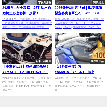
零件與用品
賽事消息
2025自由配全攻略｜JET SL+ 通
2026鈴鹿8耐第47屆｜53支隊伍
勤騎士必改套餐一次看！
暫定參賽名單公布 EWC、SST、
EXP三組別完整陣容
SYM JET SL+ 改裝推薦，針對通勤族設計
鈴鹿8耐倒數計時！第47屆大會53支隊伍暫
三款精選配件套餐，提升操控性、收納機能
定參賽名單公布，Team HRC、Yamaha
與騎乘效率，打造專屬的通勤速克達。...
Factory Racing等強隊齊聚，EWC、S...
新車．絕版車
零件與用品
【車主有話說】並列四缸先驅！
【訂料動手改】幫
YAMAHA「FZ250 PHAZER」
YAMAHA「YZF-R1」裝上
MotoGP風格的護弓！
Webike在線上社交平臺舉辦的 【車主有話
Webike在線上社交平臺舉辦的 【MOTO
說】 活動正火熱進行中！這次由「はる」
HACK】 活動正火熱進行中！這次由車主分
分享他與FZ250 PHAZER的騎乘故事！ 透
享他與愛車-YAMAHA YZF-R1的騎乘故
過車主對...
事！...