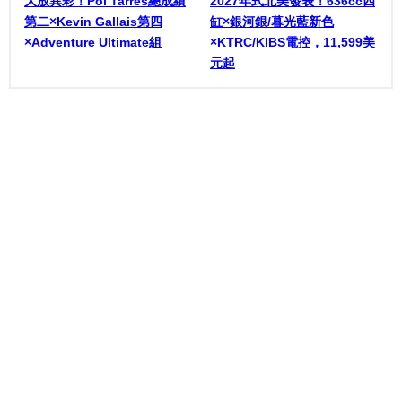
大放異彩！Pol Tarrés總成績
2027年式北美發表！636cc四
第二×Kevin Gallais第四
缸×銀河銀/暮光藍新色
×Adventure Ultimate組
×KTRC/KIBS電控，11,599美
元起