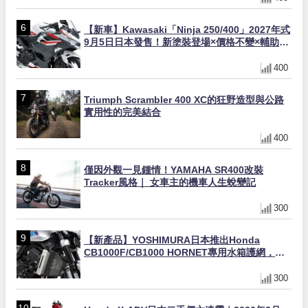
【新車】Kawasaki「Ninja 250/400」2027年式
9月5日日本發售！新塗裝登場×價格不變×輔助滑
動式離合器×LED頭燈標配
400
Triumph Scrambler 400 XC的狂野造型與公路
實用性的完美結合
400
僅因外觀一見鍾情！YAMAHA SR400改裝
Tracker風格｜ 女車主的機車人生蛻變記
300
【新產品】YOSHIMURA日本推出Honda
CB1000F/CB1000 HORNET專用水箱護網，六
角網紋設計質感升級
300