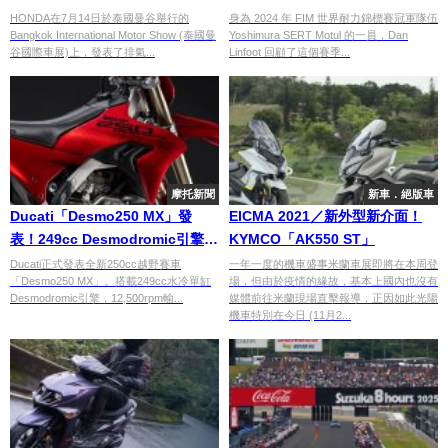
加大改款問世
HONDA在7月14日於泰國曼谷舉行的
身為 2024 年 FIM 世界耐力錦標賽冠軍隊伍
Bangkok International Motor Show (泰國曼
Yoshimura SERT Motul 的一員，Dan
谷國際車展)上，發表了排氣...
Linfoot 回顧了這個賽季...
摩托新聞
新車．絕版車
Ducati「Desmo250 MX」發
EICMA 2021／新外型新介面！
表！249cc Desmodromic引擎最
KYMCO「AK550 ST」
高15,000rpm×循跡控制×預測性
Ducati正式發表全新250cc越野賽車
一年一度的機車盛事米蘭車展即將在本周登
「Desmo250 MX」。搭載249cc水冷單缸
場，但由於疫情的緣故，基本上國內也沒有
維護，越野250cc新標竿
Desmodromic引擎，12,500rpm輸...
媒體前往米蘭現場直擊報導，正因如此光陽
機車特別在今日 (11月2...