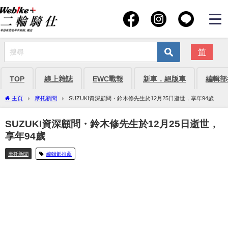
简
TOP
線上雜誌
EWC戰報
新車．絕版車
編輯部
主頁
摩托新聞
SUZUKI資深顧問・鈴木修先生於12月25日逝世，享年94歲
SUZUKI資深顧問・鈴木修先生於12月25日逝世，
享年94歲
摩托新聞
編輯部推薦