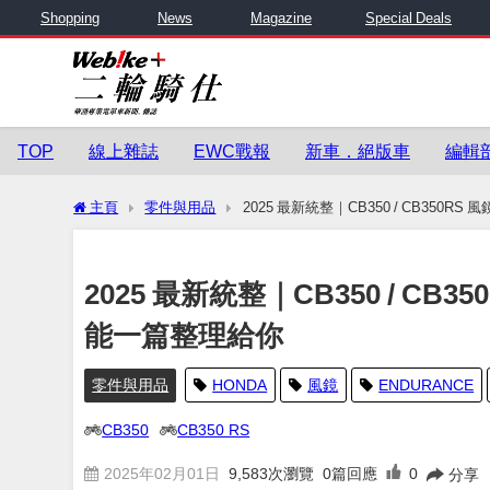
Shopping
News
Magazine
Special Deals
TOP
線上雜誌
EWC戰報
新車．絕版車
編輯
主頁
零件與用品
2025 最新統整｜CB350 / CB35
2025 最新統整｜CB350 / C
能一篇整理給你
零件與用品
HONDA
風鏡
ENDURANCE
CB350
CB350 RS
2025年02月01日
9,583
次瀏覽
0篇回應
0
分享