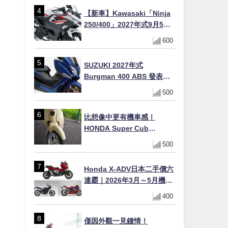
【新車】Kawasaki「Ninja
250/400」2027年式9月5日
日本發售！新塗裝登場×價格
600
不變×輔助滑動式離合器
×LED頭燈標配
SUZUKI 2027年式
Burgman 400 ABS 發表！
8/18日本上市、支援E10汽油
500
售價98萬100日圓
比想像中更有機車感！
HONDA Super Cub
110【Webike愛車精選】
500
Honda X-ADV日本二手價六
連霸｜2026年3月～5月機車
轉售排行榜 CBR1000RR-R
400
FIREBLADE SP首度躋身前
十
僅因外觀一見鍾情！