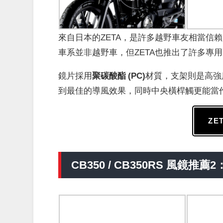
來自日本的ZETA，是許多越野車友相當信賴
車系並非越野車，但ZETA也推出了許多專
鏡片採用
聚碳酸酯 (
PC)
材質，支架則是高強
到最佳的導風效果，同時中央橫桿觸更能當
ZE
CB350 / CB350RS 風鏡推薦2