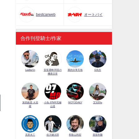
bestcarweb
オートバイ
合作刊登騎士/作家
LeeBerlin
安筌運轉 阿筌の
展的分享天地
G先生
機車日常
第四維度-火花
小魚-97MR究極
MOTODAILY
艾兒Elle
羅
山道
佐川健太郎
克里夫三
和歌山利宏
賀曾利隆