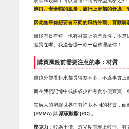
改裝風鏡除了可以營造不同的外型風格之外
胸口、安全帽的風量，旅行上更加的舒適、
因此如果你想要有不同的風格外觀、喜歡騎著 
風鏡有長有短、也有材質上的差異性，本篇編輯
差異在哪、我適合哪一款一篇整理給你！
購買風鏡前需要注意的事：材質
風鏡外觀看起來都長得差不多，不過事實上
而在我們記憶中或多或少都有貪小便宜買一
在廣大的塑膠世界中有許多不同的材質，而
(PMMA)
與
聚碳酸酯 (
PC) 。
壓克力：
較為平價、透光度表現上較佳、有