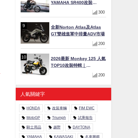
YAMAHA SR400改裝
Tracker風格｜ 女車主的機車
300
人生蛻變記
全新Norton Atlas及Atlas
GT雙雄進軍中排量ADV市場
200
2026最新 Monkey 125 人氣
TOP10改裝特輯｜
YOSHIMURA合法認證排氣
200
管、OHLINS後避震、OVER
Racing防倒球
人氣關鍵字
HONDA
改裝車輛
FIM EWC
MotoGP
Triumph
試乘報告
騎士用品
越野
DAYTONA
YAMAHA
KAWASAKI
名車圖鑑