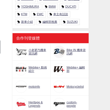
YOSHIMURA
BMW
DUCATI
KTM
EWC
車主有話說
新車介紹
編輯部推薦
SUZUKI
合作刊登媒體
小老婆汽機車
Bike IN 機車資
資訊網
訊網
Webike+ 動画
Webike+ 編輯
紹介
部
motoinfo
Motocyclelist
Heritage &
custom-
Legends
people