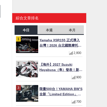
綜合文章排名
今日
本週
本月
Yamaha XSR155 正式導入
台灣！2026 台北國際摩托車
展亮相，70 週年紀念版
2,800
YZF-R 系列限量追加販售
【海外】2027 Suzuki
Hayabusa（隼）發表！新增
Special Edition 特仕版，全
900
新珍珠白塗裝與專屬配備登
場
限量500台！YAMAHA BW’S
全新「Limited Edition」都
市探索限定色 GOOPiMADE
700
聯名包同步登場