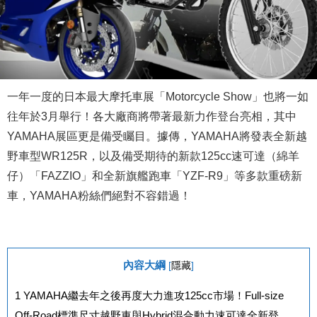
一年一度的日本最大摩托車展「Motorcycle Show」也將一如
往年於3月舉行！各大廠商將帶著最新力作登台亮相，其中
YAMAHA展區更是備受矚目。據傳，YAMAHA將發表全新越
野車型WR125R，以及備受期待的新款125cc速可達（綿羊
仔）「FAZZIO」和全新旗艦跑車「YZF-R9」等多款重磅新
車，YAMAHA粉絲們絕對不容錯過！
內容大綱
[
隱藏
]
1
YAMAHA繼去年之後再度大力進攻125cc市場！Full-size
Off-Road標準尺寸越野車與Hybrid混合動力速可達全新登