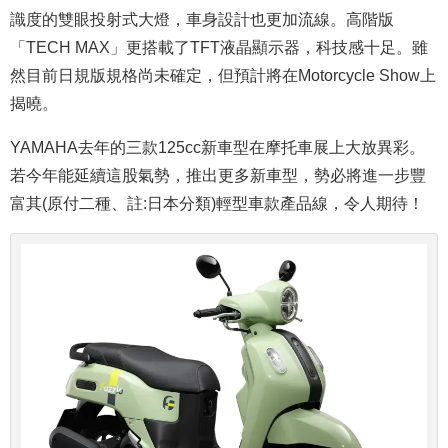
識度的雙眼投射式大燈，車身設計也更加流線。高階版
「
TECH MAX」更搭載了TFT液晶顯示器，科技感十足。雖
然目前日規版規格尚未確定，但預計將在Motorcycle Show上
揭曉。
YAMAHA去年的三款125cc新車型在摩托車展上大放異彩。
若今年能延續這股氣勢，推出更多新車型，勢必將進一步豐
富其
(
原付二種、註:日本分類)
輕型車款產品線，令人期待！