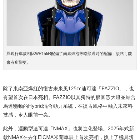
與現行車款相比WR155R配備了鹵素燈泡等略顯過時的配備，規格可能
會有所變更。
除了東南亞爆紅的復古未來風125cc速可達
「FAZZIO」
，也
有望首次在日本亮相。FAZZIO以其獨特的橢圓形大燈並結合
馬達驅動的Hybrid混合動力系統，在復古風格中融入未來科
技感，令人眼前一亮。
此外，運動型速可達「NMAX」也將進化登場。2025年式新
款NMAX在去年EICMA米蘭車展上首次亮相，換上了極具辨