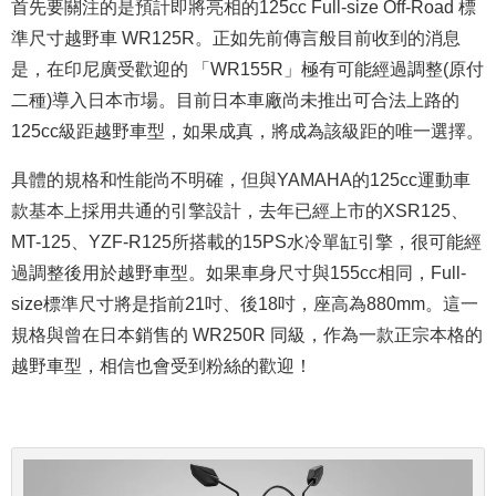
首先要關注的是預計即將亮相的125cc Full-size Off-Road 標
準尺寸越野車 WR125R。正如先前傳言般目前收到的消息
是，在印尼廣受歡迎的 「WR155R」極有可能經過調整(
原付
二種)
導入日本市場。
目前日本車廠尚未推出可合法上路的
125cc級距越野車型，如果成真，將成為該級距的唯一選擇。
具體的規格和性能尚不明確，但與YAMAHA的125cc運動車
款基本上採用共通的引擎設計，去年已經上市的XSR125、
MT-125、YZF-R125所搭載的15PS水冷單缸引擎，很可能經
過調整後用於越野車型。如果車身尺寸與155cc相同，Full-
size標準尺寸將是指前21吋、後18吋，座高為880mm。這一
規格與曾在日本銷售的 WR250R 同級，作為一款正宗本格的
越野車型，相信也會受到粉絲的歡迎！