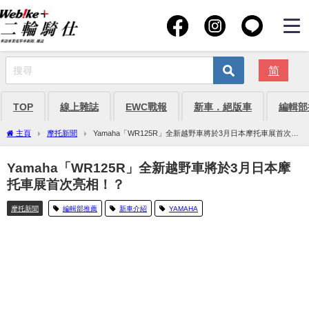
简
TOP
線上雜誌
EWC戰報
新車．絕版車
編輯部
主頁
摩托新聞
Yamaha「WR125R」全新越野車將於3月日本摩托車展首次亮
相！？
Yamaha「WR125R」全新越野車將於3月日本摩
托車展首次亮相！？
摩托新聞
編輯部推薦
新車介紹
YAMAHA