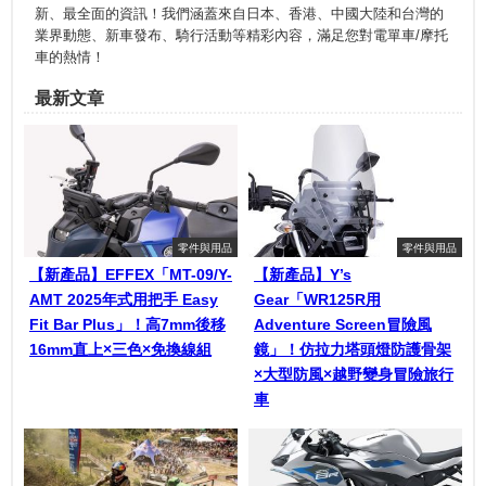
新、最全面的資訊！我們涵蓋來自日本、香港、中國大陸和台灣的
業界動態、新車發布、騎行活動等精彩內容，滿足您對電單車/摩托
車的熱情！
最新文章
零件與用品
零件與用品
【新產品】EFFEX「MT-09/Y-
【新產品】Y’s
AMT 2025年式用把手 Easy
Gear「WR125R用
Fit Bar Plus」！高7mm後移
Adventure Screen冒險風
16mm直上×三色×免換線組
鏡」！仿拉力塔頭燈防護骨架
×大型防風×越野變身冒險旅行
車