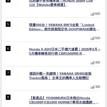
比想像中更有機車感！HONDA Super Cub
110【Webike愛車精選】
600
限量500台！YAMAHA BW’S全新「Limited
Edition」都市探索限定色 GOOPiMADE聯名包
同步登場
500
Honda X-ADV日本二手價六連霸｜2026年3月～
5月機車轉售排行榜 CBR1000RR-R
FIREBLADE SP首度躋身前十
400
僅因外觀一見鍾情！YAMAHA SR400改裝
Tracker風格｜ 女車主的機車人生蛻變記
300
【新產品】YOSHIMURA日本推出Honda
CB1000F/CB1000 HORNET專用水箱護網，六
角網紋設計質感升級