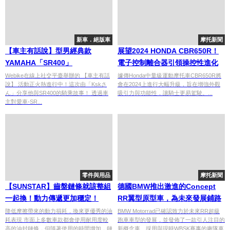
新車．絕版車
摩托新聞
【車主有話說】型男經典款
展望2024 HONDA CBR650R！
YAMAHA「SR400」
電子控制離合器引領操控性進化
Webike在線上社交平臺舉辦的 【車主有話
據傳Honda中量級運動摩托車CBR650R將
說】 活動正火熱進行中！這次由「Kskさ
會在2024上進行大幅升級，旨在增強外觀
ん」分享他與SR400的騎乘故事！ 透過車
吸引力與功能性，讓騎士更易駕駛。...
主對愛車-SR...
零件與用品
摩托新聞
【SUNSTAR】齒盤鏈條就該整組
德國BMW推出激進的Concept
一起換！動力傳遞更加穩定！
RR翼型原型車，為未來發展鋪路
降低摩擦帶來的動力損耗，換來更優秀的油
BMW Motorrad已確認致力於未來RR超級
耗表現 市面上多數車款都會使用耐用度較
跑車車型的發展，並發佈了一款引人注目的
高的油封鏈條，但隨著使用的時間增加，鏈
新概念車、採用與現時WBSK賽事的廠隊車