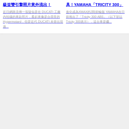
級並雙引擎照片意外流出！
具！YAMAHA「TRICITY 300」
近日網路流傳一張疑似是在 DUCATI 工廠
進化成為XMAX的2顆前輪版 YAMAHA在日
內拍攝的車款照片，看起來像是台尋常的
前推出了「Tricity 300 ABS」（以下皆以
Hypermotard，但是近代 DUCATI 未曾出現
Tricity 300表示），這台車是繼...
過...