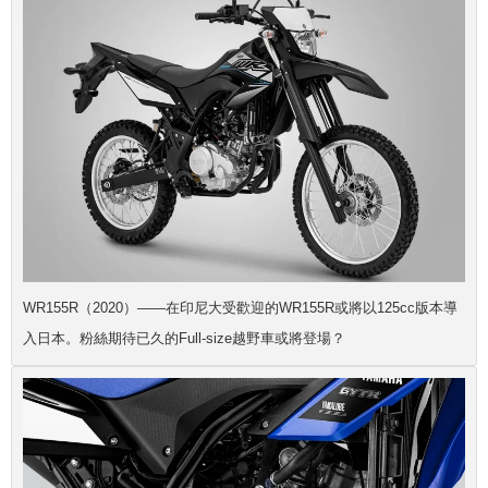
WR155R（2020）——在印尼大受歡迎的WR155R或將以125cc版本導
入日本。粉絲期待已久的Full-size越野車或將登場？