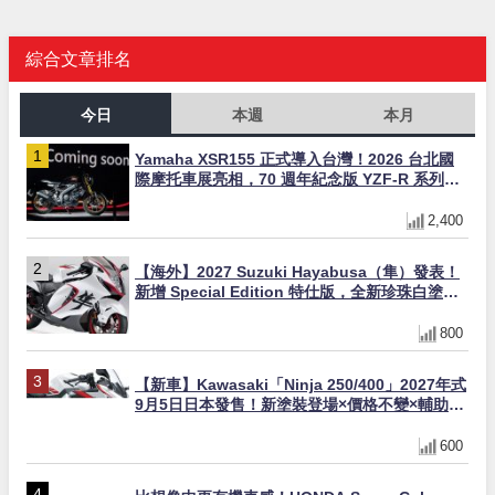
綜合文章排名
今日
本週
本月
Yamaha XSR155 正式導入台灣！2026 台北國
際摩托車展亮相，70 週年紀念版 YZF-R 系列限
量追加販售
2,400
【海外】2027 Suzuki Hayabusa（隼）發表！
新增 Special Edition 特仕版，全新珍珠白塗裝
與專屬配備登場
800
【新車】Kawasaki「Ninja 250/400」2027年式
9月5日日本發售！新塗裝登場×價格不變×輔助滑
動式離合器×LED頭燈標配
600