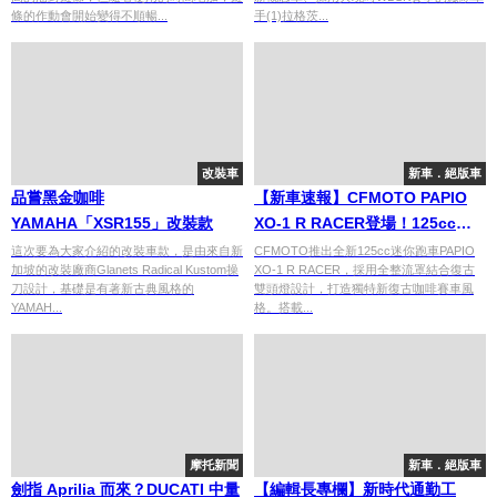
條的作動會開始變得不順暢...
手(1)拉格茨...
改裝車
新車．絕版車
品嘗黑金咖啡
【新車速報】CFMOTO PAPIO
YAMAHA「XSR155」改裝款
XO-1 R RACER登場！125cc全
整流罩迷你耐力賽車 售價40.15萬
這次要為大家介紹的改裝車款，是由來自新
CFMOTO推出全新125cc迷你跑車PAPIO
加坡的改裝廠商Glanets Radical Kustom操
XO-1 R RACER，採用全整流罩結合復古
日圓起
刀設計，基礎是有著新古典風格的
雙頭燈設計，打造獨特新復古咖啡賽車風
YAMAH...
格。搭載...
摩托新聞
新車．絕版車
劍指 Aprilia 而來？DUCATI 中量
【編輯長專欄】新時代通勤工