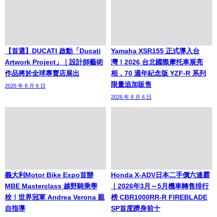
【首選】DUCATI 啟動「Ducati
Yamaha XSR155 正式導入台
Artwork Project」｜設計師藝術
灣！2026 台北國際摩托車展亮
作品將於全球專賣店展出
相，70 週年紀念版 YZF-R 系列
限量追加販售
2026 年 8 月 6 日
2026 年 8 月 6 日
義大利Motor Bike Expo首辦
Honda X-ADV日本二手價六連霸
MBE Masterclass 越野騎乘學
｜2026年3月～5月機車轉售排行
校！世界冠軍 Andrea Verona 親
榜 CBR1000RR-R FIREBLADE
自指導
SP首度躋身前十