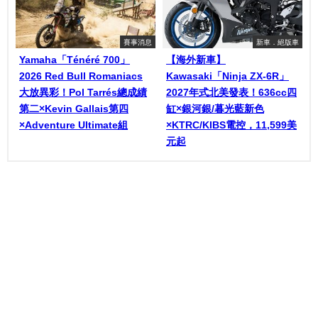
賽事消息
新車．絕版車
Yamaha「Ténéré 700」
【海外新車】
2026 Red Bull Romaniacs
Kawasaki「Ninja ZX-6R」
大放異彩！Pol Tarrés總成績
2027年式北美發表！636cc四
第二×Kevin Gallais第四
缸×銀河銀/暮光藍新色
×Adventure Ultimate組
×KTRC/KIBS電控，11,599美
元起