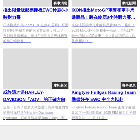
賽事消息
摩托新聞
推出限量版郵票慶祝EWC鈴鹿8小
IXON推出MotoGP車隊和車手周
時耐力賽
邊商品！將在鈴鹿8小時耐力賽和
日本MotoGP大獎賽上販售
日本郵政作為Team HRC在第45屆可口可樂
來自法國的摩托車服飾品牌IXON，推出了
鈴鹿8小時耐力賽的冠名贊助商，推出了一
2023 MotoGP車隊和車手商品，包括日本
系列限量版郵票，慶祝FIM耐力世界錦標賽
唯一的MotoGP級車手中上貴晶的商品，以
的第三輪比賽。 ...
及所屬的LC...
摩托新聞
賽事消息
或許這才是HARLEY-
Kingtyre Fullgas Racing Team
DAVIDSON「ADV」的正確方向
準備好在 EWC 中全力以赴
這是一台為了在澳大利亞進行為期兩週的冒
Kingtyre Fullgas Racing Team 正在準備迎
險旅行而打造的Harley-Davidson
參加下一個月開幕的 2025 FIM 耐力世界錦
Sportster，它的改裝者是Tom Gilroy，而...
標賽首站——第 11 屆...