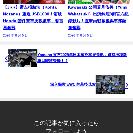
【JRR】野左根航汰（Kohta
Kawasaki 公開若月佑美（Yumi
Nozane）重返 JSB1000！駕駛
Wakatsuki）出演鈴鹿8耐官方紀
Honda 套件賽車挑戰廠車，誓言
錄影片！直擊雨戰幕後與車隊熱
再奪冠
血奮戰
2026 年 8 月 5 日
2026 年 8 月 5 日
Yamaha 宣布2025年日本摩托車展亮點，還有神秘新
車型即將登場！？
深入探索 EWC 的幕後花絮
この記事が気に入ったら
フォローしよう