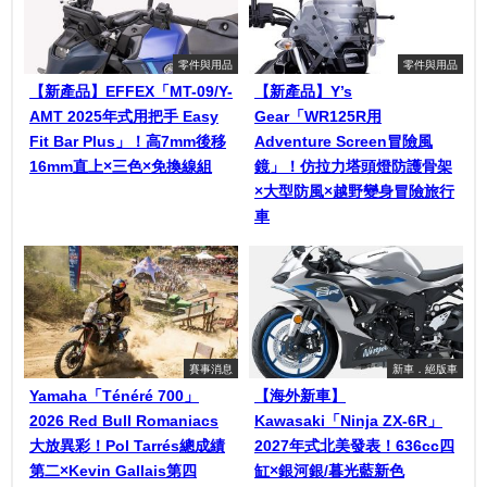
零件與用品
零件與用品
【新產品】EFFEX「MT-09/Y-
【新產品】Y’s
AMT 2025年式用把手 Easy
Gear「WR125R用
Fit Bar Plus」！高7mm後移
Adventure Screen冒險風
16mm直上×三色×免換線組
鏡」！仿拉力塔頭燈防護骨架
×大型防風×越野變身冒險旅行
車
賽事消息
新車．絕版車
Yamaha「Ténéré 700」
【海外新車】
2026 Red Bull Romaniacs
Kawasaki「Ninja ZX-6R」
大放異彩！Pol Tarrés總成績
2027年式北美發表！636cc四
第二×Kevin Gallais第四
缸×銀河銀/暮光藍新色