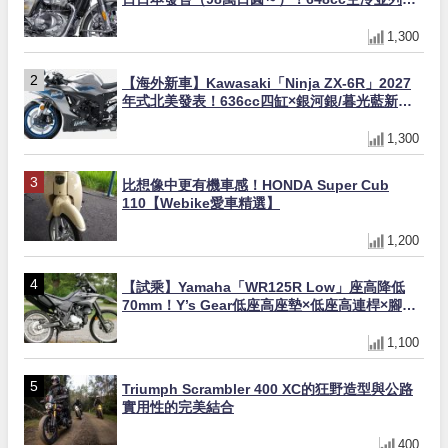
缸×虎眼指示燈×砲筒黑/戰艦藍兩色
1,300
【海外新車】Kawasaki「Ninja ZX-6R」2027
年式北美發表！636cc四缸×銀河銀/暮光藍新色
×KTRC/KIBS電控，11,599美元起
1,300
比想像中更有機車感！HONDA Super Cub
110【Webike愛車精選】
1,200
【試乘】Yamaha「WR125R Low」座高降低
70mm！Y’s Gear低座高座墊×低座高連桿×腳踏
著地感大幅改善，越野初學者推薦
1,100
Triumph Scrambler 400 XC的狂野造型與公路
實用性的完美結合
400