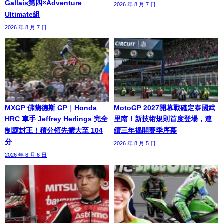
Gallais第四×Adventure
2026 年 8 月 7 日
Ultimate組
2026 年 8 月 7 日
MXGP 佛蘭德斯 GP｜Honda
MotoGP 2027開幕戰確定泰國武
HRC 車手 Jeffrey Herlings 完全
里南！新技術規則首度登場，連
制霸封王！積分領先擴大至 104
續三年揭開賽季序幕
分
2026 年 8 月 5 日
2026 年 8 月 6 日