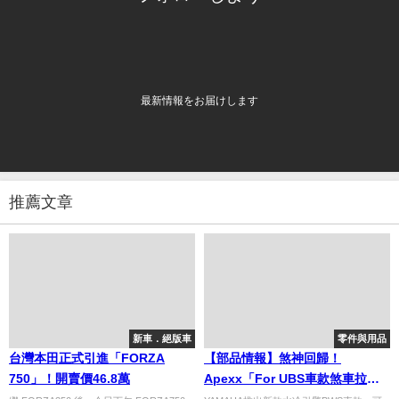
最新情報をお届けします
推薦文章
新車．絕版車
零件與用品
台灣本田正式引進「FORZA
【部品情報】煞神回歸！
750」！開賣價46.8萬
Apexx「For UBS車款煞車拉
桿」