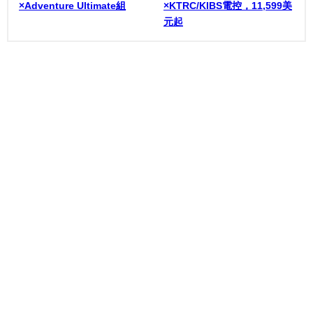
×Adventure Ultimate組
×KTRC/KIBS電控，11,599美
元起