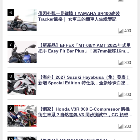
僅因外觀一見鍾情！YAMAHA SR400改裝
Tracker風格｜ 女車主的機車人生蛻變記
400
【新產品】EFFEX「MT-09/Y-AMT 2025年式用
把手 Easy Fit Bar Plus」！高7mm後移16mm
直上×三色×免換線組
300
【海外】2027 Suzuki Hayabusa（隼）發表！
新增 Special Edition 特仕版，全新珍珠白塗裝
與專屬配備登場
300
【獨家】Honda V3R 900 E-Compressor 將推
衍生車系？自然進氣 V3 同步測試中，CG 預想曝
光！
200