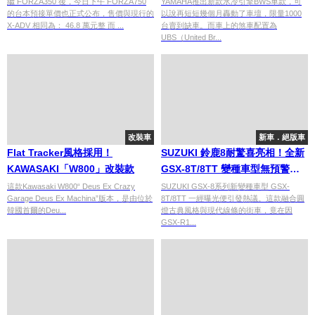
繼 FORZA350 後，今日下午 FORZA750
YAMAHA推出新款水冷引擎BWS車款，可
的台本預接單價也正式公布，售價與現行的
以說再短短幾個月轟動了車壇，限量1000
X-ADV 相同為： 46.8 萬元整 而 ...
台賣到缺車。而車上的煞車配置為
UBS（United Br...
改裝車
新車．絕版車
Flat Tracker風格採用！
SUZUKI 鈴鹿8耐驚喜亮相！全新
KAWASAKI「W800」改裝款
GSX-8T/8TT 變種車型無預警曝
光
這款Kawasaki W800“ Deus Ex Crazy
SUZUKI GSX-8系列新變種車型 GSX-
Garage Deus Ex Machina”版本，是由位於
8T/8TT 一經曝光便引發熱議。這款融合圓
韓國首爾的Deu...
燈古典風格與現代線條的街車，竟在因
GSX-R1...