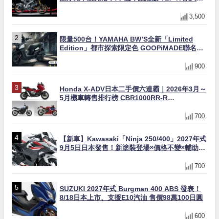
量追加販售
3,500
限量500台！YAMAHA BW’S全新「Limited
Edition」都市探索限定色 GOOPiMADE聯名包
同步登場
900
Honda X-ADV日本二手價六連霸｜2026年3月～
5月機車轉售排行榜 CBR1000RR-R
FIREBLADE SP首度躋身前十
700
【新車】Kawasaki「Ninja 250/400」2027年式
9月5日日本發售！新塗裝登場×價格不變×輔助滑
動式離合器×LED頭燈標配
700
SUZUKI 2027年式 Burgman 400 ABS 發表！
8/18日本上市、支援E10汽油 售價98萬100日圓
600