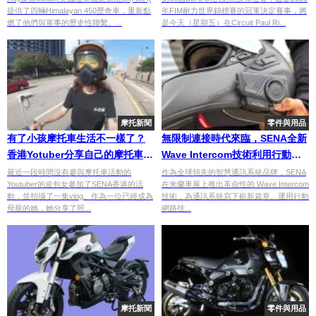
提供了四輛Himalayan 450歷奇車，重新點
年FIM耐力世界錦標賽的冠軍決定賽事，將
燃了他們與軍事的歷史性聯繫。...
是今天（星期五）在Circuit Paul Ri...
摩托新聞
零件與用品
有了小孩摩托車生活不一樣了？
無限制連接時代來臨，SENA全新
香港Yotuber分享自己的摩托車生
Wave Intercom技術利用行動網
活
路，重新定義騎士通訊
最近一段時間沒有參與摩托車活動的
作為全球領先的智慧通訊系統品牌，SENA
Youtuber的皮包女參加了SENA香港的活
在米蘭車展上推出革命性的 Wave Intercom
動，並拍攝了一集vlog。作為一位已經成為
技術，為通訊系統寫下嶄新篇章。運用行動
母親的她，她分享了照...
網路技...
摩托新聞
零件與用品