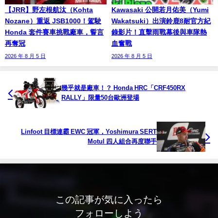
【JRR】野左根航汰（Kohta
Kawasaki 公開若月佑美（Yumi
Nozane）重返 JSB1000！駕駛
Wakatsuki）出演鈴鹿8耐官方紀
Honda 套件賽車挑戰廠車，誓言
錄影片！直擊雨戰幕後與車隊熱
再奪冠
血奮戰
2026 年 8 月 5 日
2026 年 8 月 5 日
幾乎就是廠車！？ Honda HRC「CRF450RX
RALLY」限量50台歐洲登場
Linfoot 目標連霸 EWC 冠軍，Yoshimura SERT
Motul 四人組合再度聯手
この記事が気に入ったら
フォローしよう