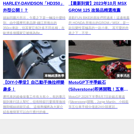
HARLEY-DAVIDSON「HD350」
【最新到貨】2023年10月 MSX
外型公開！？
GROM 125 改裝品精選推薦
就如同圖片所示，乍看之下是一輛沒什麼特
喜歡FUN BIKE的朋友們照過來！這邊推薦
別、由中國摩托車品牌-錢江所推出的
您 HONDA 所推出的GROM／MSX，是一
350cc車款，但其實它有許多不同名稱，在
款玩樂性質極高的一款小車。 其可愛的外
歐洲多個國家它被稱為Be...
表之下，不管...
車輛維護教學
賽事消息
【DIY小學堂】自己動手換拉桿樂
MotoGP下半季銀石
趣多！
(Silverstone)即將開戰！五車手
僅差24分競逐王座，1000cc時代
摩托車的維修保養工作有大有小，有的事只
MotoGP 2026下半季8月7日於銀石賽道
能到車行請人幫忙，但有時卻只要簡單換掉
(Silverstone)開戰，Jorge Martín、小椋藍
倒數
幾顆螺絲就能完成。 這個專欄將為大家介
等五位車手積分僅差24分競逐冠...
紹各種簡單可以自行應付的修...