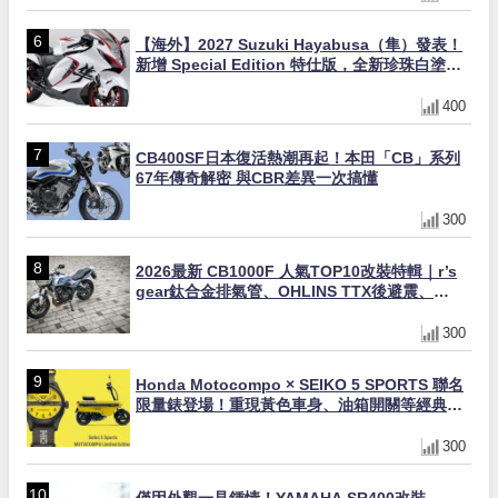
【海外】2027 Suzuki Hayabusa（隼）發表！
新增 Special Edition 特仕版，全新珍珠白塗裝
與專屬配備登場
400
CB400SF日本復活熱潮再起！本田「CB」系列
67年傳奇解密 與CBR差異一次搞懂
300
2026最新 CB1000F 人氣TOP10改裝特輯｜r’s
gear鈦合金排氣管、OHLINS TTX後避震、
HONDA頭燈整流罩
300
Honda Motocompo × SEIKO 5 SPORTS 聯名
限量錶登場！重現黃色車身、油箱開關等經典設
計
300
僅因外觀一見鍾情！YAMAHA SR400改裝