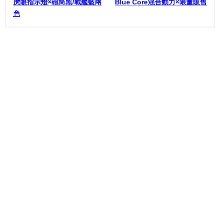
虎眼指示燈×砲筒黑/戰艦藍兩
Blue Core混合動力×限量販售
色