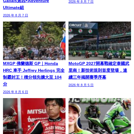
Gallais第四×Adventure
2026 年 8 月 7 日
Ultimate組
2026 年 8 月 7 日
MXGP 佛蘭德斯 GP｜Honda
MotoGP 2027開幕戰確定泰國武
HRC 車手 Jeffrey Herlings 完全
里南！新技術規則首度登場，連
制霸封王！積分領先擴大至 104
續三年揭開賽季序幕
分
2026 年 8 月 5 日
2026 年 8 月 6 日