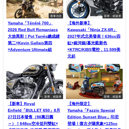
賽事消息
新車．絕版車
Yamaha「Ténéré 700」
【海外新車】
2026 Red Bull Romaniacs
Kawasaki「Ninja ZX-6R」
大放異彩！Pol Tarrés總成績
2027年式北美發表！636cc四
第二×Kevin Gallais第四
缸×銀河銀/暮光藍新色
×Adventure Ultimate組
×KTRC/KIBS電控，11,599美
元起
新車．絕版車
新車．絕版車
【新車】Royal
【海外限定】
Enfield「BULLET 650」8月
Yamaha「Fazzio Special
27日日本發售（98萬日圓
Edition Sunset Blue」印尼
～）！648cc空冷並列雙缸×
登場！復古夕陽意象×125cc