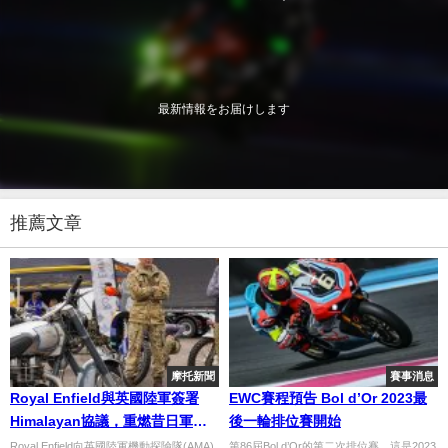
最新情報をお届けします
推薦文章
摩托新聞
賽事消息
Royal Enfield與英國陸軍簽署
EWC賽程預告 Bol d’Or 2023最
Himalayan協議，重燃昔日軍事
後一輪排位賽開始
關係
Royal Enfield向英國陸軍機動探險隊(AMA)
第86屆Bol d’Or的第二次排位賽，這是2023