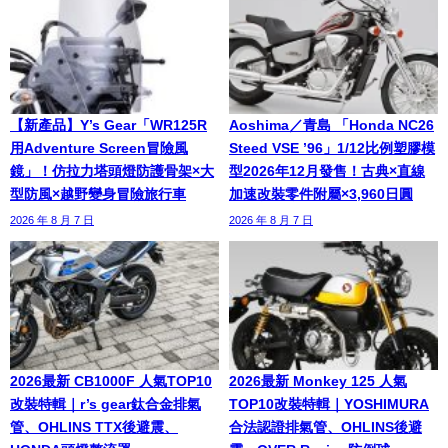
【新產品】Y’s Gear「WR125R
Aoshima／青島 「Honda NC26
用Adventure Screen冒險風
Steed VSE ’96」1/12比例塑膠模
鏡」！仿拉力塔頭燈防護骨架×大
型2026年12月發售！古典×直線
型防風×越野變身冒險旅行車
加速改裝零件附屬×3,960日圓
2026 年 8 月 7 日
2026 年 8 月 7 日
2026最新 CB1000F 人氣TOP10
2026最新 Monkey 125 人氣
改裝特輯｜r’s gear鈦合金排氣
TOP10改裝特輯｜YOSHIMURA
管、OHLINS TTX後避震、
合法認證排氣管、OHLINS後避