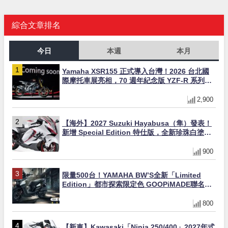
綜合文章排名
今日
本週
本月
Yamaha XSR155 正式導入台灣！2026 台北國
際摩托車展亮相，70 週年紀念版 YZF-R 系列限
量追加販售
2,900
【海外】2027 Suzuki Hayabusa（隼）發表！
新增 Special Edition 特仕版，全新珍珠白塗裝
與專屬配備登場
900
限量500台！YAMAHA BW’S全新「Limited
Edition」都市探索限定色 GOOPiMADE聯名包
同步登場
800
【新車】Kawasaki「Ninja 250/400」2027年式