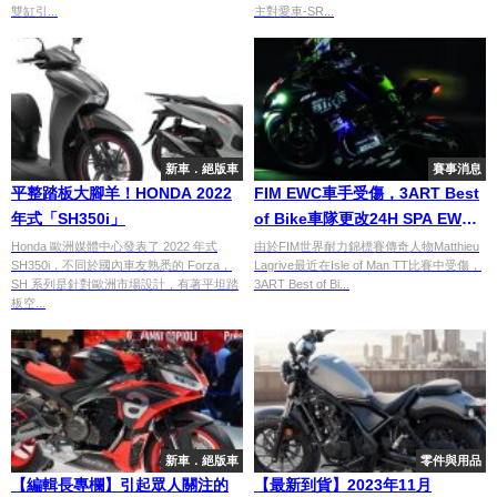
雙缸引...
主對愛車-SR...
新車．絕版車
賽事消息
平整踏板大腳羊！HONDA 2022
FIM EWC車手受傷，3ART Best
年式「SH350i」
of Bike車隊更改24H SPA EWC
Motos陣容
Honda 歐洲媒體中心發表了 2022 年式
由於FIM世界耐力錦標賽傳奇人物Matthieu
SH350i，不同於國內車友熟悉的 Forza，
Lagrive最近在Isle of Man TT比賽中受傷，
SH 系列是針對歐洲市場設計，有著平坦踏
3ART Best of Bi...
板空...
新車．絕版車
零件與用品
【編輯長專欄】引起眾人關注的
【最新到貨】2023年11月