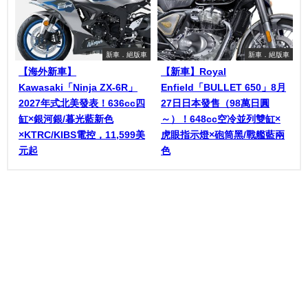
新車．絕版車
新車．絕版車
【海外新車】
【新車】Royal
Kawasaki「Ninja ZX-6R」
Enfield「BULLET 650」8月
2027年式北美發表！636cc四
27日日本發售（98萬日圓
缸×銀河銀/暮光藍新色
～）！648cc空冷並列雙缸×
×KTRC/KIBS電控，11,599美
虎眼指示燈×砲筒黑/戰艦藍兩
元起
色