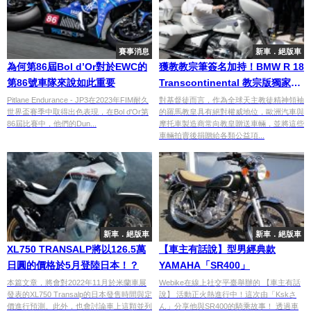
賽事消息
新車．絕版車
為何第86屆Bol d’Or對於EWC的
獲教教宗筆簽名加持！BMW R 18
第86號車隊來說如此重要
Transcontinental 教宗版獨家亮
相，預計將登上拍賣會
Pitlane Endurance - JP3在2023年FIM耐久
對基督徒而言，作為全球天主教徒精神領袖
世界盃賽季中取得出色表現，在Bol d'Or第
的羅馬教皇具有絕對權威地位，歐洲汽車與
86屆比賽中，他們的Dun...
摩托車製造商常向教皇贈送車輛，並將這些
車輛拍賣後捐贈給各類公益項...
新車．絕版車
新車．絕版車
XL750 TRANSALP將以126.5萬
【車主有話說】型男經典款
日圓的價格於5月登陸日本！？
YAMAHA「SR400」
本篇文章，將會對2022年11月於米蘭車展
Webike在線上社交平臺舉辦的 【車主有話
發表的XL750 Transalp的日本發售時間與定
說】 活動正火熱進行中！這次由「Kskさ
價進行預測。此外，也會討論車上這顆並列
ん」分享他與SR400的騎乘故事！ 透過車