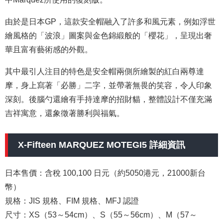
由於是日本GP，這款安全帽融入了許多和風元素，例如浮世
繪風格的「波浪」圖案與金色錦緞般的「櫻花」，呈現出奢
華且富有藝術感的外觀。
其中最引人注目的特色是安全帽兩側所繪製的紅白兩尊達
摩，身上寫著「必勝」二字，並帶著無畏的笑容，令人印象
深刻。後腦勺還繪有手持達摩的招財貓，整體設計不僅充滿
吉祥寓意，還象徵著勝利與福氣。
X-Fifteen MARQUEZ MOTEGI5 詳細資訊
日本售價：含稅 100,100 日元（約5050港元，21000新台
幣）
規格：JIS 規格、FIM 規格、MFJ 認證
尺寸：XS（53～54cm）、S（55～56cm）、M（57～