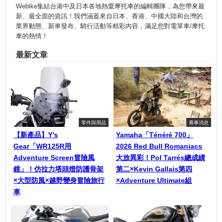
Webike集結台港中及日本各地熱愛摩托車的編輯團隊，為您帶來最
新、最全面的資訊！我們涵蓋來自日本、香港、中國大陸和台灣的
業界動態、新車發布、騎行活動等精彩內容，滿足您對電單車/摩托
車的熱情！
最新文章
零件與用品
賽事消息
【新產品】Y’s
Yamaha「Ténéré 700」
Gear「WR125R用
2026 Red Bull Romaniacs
Adventure Screen冒險風
大放異彩！Pol Tarrés總成績
鏡」！仿拉力塔頭燈防護骨架
第二×Kevin Gallais第四
×大型防風×越野變身冒險旅行
×Adventure Ultimate組
車