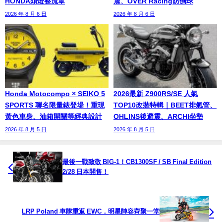
HONDA頭燈整流罩
震、OVER Racing防倒球
2026 年 8 月 6 日
2026 年 8 月 6 日
Honda Motocompo × SEIKO 5
2026最新 Z900RS/SE 人氣
SPORTS 聯名限量錶登場！重現
TOP10改裝特輯｜BEET排氣管、
黃色車身、油箱開關等經典設計
OHLINS後避震、ARCHI坐墊
2026 年 8 月 5 日
2026 年 8 月 5 日
最後一戰致敬 BIG-1！CB1300SF / SB Final Edition
2/28 日本開售！
LRP Poland 車隊重返 EWC，明星陣容齊聚一堂