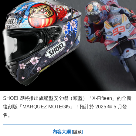
SHOEI 即將推出旗艦型安全帽（頭盔）「X-Fifteen」的全新
復刻版「MARQUEZ MOTEGI5」！預計於 2025 年 5 月發
售。
內容大綱
[
隱藏
]