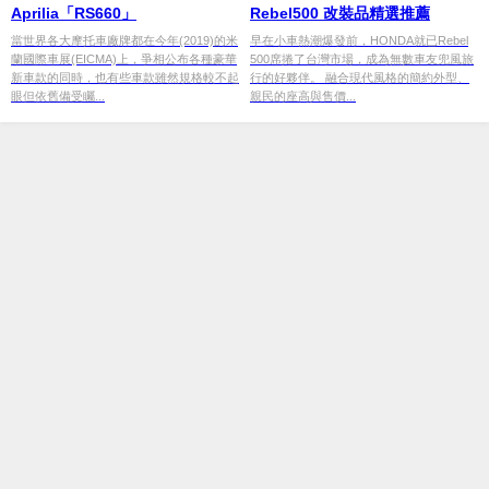
Aprilia「RS660」
Rebel500 改裝品精選推薦
當世界各大摩托車廠牌都在今年(2019)的米
早在小車熱潮爆發前，HONDA就已Rebel
蘭國際車展(EICMA)上，爭相公布各種豪華
500席捲了台灣市場，成為無數車友兜風旅
新車款的同時，也有些車款雖然規格較不起
行的好夥伴。 融合現代風格的簡約外型、
眼但依舊備受矚...
親民的座高與售價...