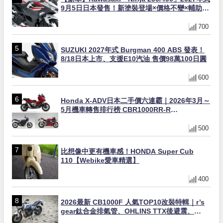
9月5日日本發售！新塗裝登場×價格不變×輔助滑
動式離合器×LED頭燈標配
700
SUZUKI 2027年式 Burgman 400 ABS 發表！
8/18日本上市、支援E10汽油 售價98萬100日圓
600
Honda X-ADV日本二手價六連霸｜2026年3月～
5月機車轉售排行榜 CBR1000RR-R
FIREBLADE SP首度躋身前十
500
比想像中更有機車感！HONDA Super Cub
110【Webike愛車精選】
400
2026最新 CB1000F 人氣TOP10改裝特輯｜r’s
gear鈦合金排氣管、OHLINS TTX後避震、
HONDA頭燈整流罩