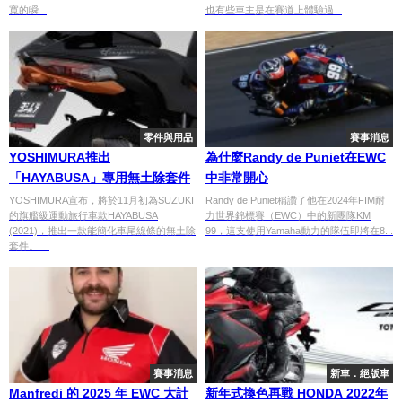
寬的瞬...
也有些車主是在賽道上體驗過...
零件與用品
賽事消息
YOSHIMURA推出
為什麼Randy de Puniet在EWC
「HAYABUSA」專用無土除套件
中非常開心
YOSHIMURA宣布，將於11月初為SUZUKI
Randy de Puniet稱讚了他在2024年FIM耐
的旗艦級運動旅行車款HAYABUSA
力世界錦標賽（EWC）中的新團隊KM
(2021)，推出一款能簡化車尾線條的無土除
99，這支使用Yamaha動力的隊伍即將在8...
套件。 ...
賽事消息
新車．絕版車
Manfredi 的 2025 年 EWC 大計
新年式換色再戰 HONDA 2022年