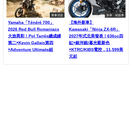
賽事消息
新車．絕版車
Yamaha「Ténéré 700」
【海外新車】
2026 Red Bull Romaniacs
Kawasaki「Ninja ZX-6R」
大放異彩！Pol Tarrés總成績
2027年式北美發表！636cc四
第二×Kevin Gallais第四
缸×銀河銀/暮光藍新色
×Adventure Ultimate組
×KTRC/KIBS電控，11,599美
元起