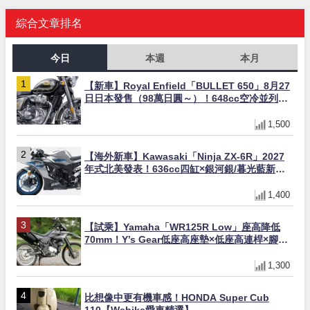
綜合文章排名
今日
本週
本月
【新車】Royal Enfield「BULLET 650」8月27
日日本發售（98萬日圓～）！648cc空冷並列雙
缸×虎眼指示燈×砲筒黑/戰艦藍兩色
1,500
【海外新車】Kawasaki「Ninja ZX-6R」2027
年式北美發表！636cc四缸×銀河銀/暮光藍新色
×KTRC/KIBS電控，11,599美元起
1,400
【試乘】Yamaha「WR125R Low」座高降低
70mm！Y’s Gear低座高座墊×低座高連桿×腳踏
著地感大幅改善，越野初學者推薦
1,300
比想像中更有機車感！HONDA Super Cub