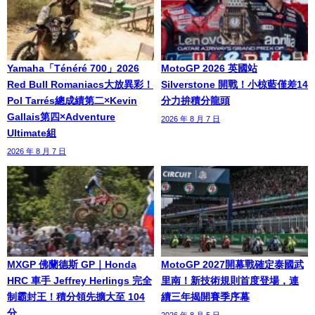
Yamaha「Ténéré 700」2026
MotoGP 2026 英國站
Red Bull Romaniacs大放異彩！
Silverstone 開戰！小椋藍僅差14
Pol Tarrés總成績第二×Kevin
分力拚積分龍頭
Gallais第四×Adventure
2026 年 8 月 7 日
Ultimate組
2026 年 8 月 7 日
MXGP 佛蘭德斯 GP｜Honda
MotoGP 2027開幕戰確定泰國武
HRC 車手 Jeffrey Herlings 完全
里南！新技術規則首度登場，連
制霸封王！積分領先擴大至 104
續三年揭開賽季序幕
分
2026 年 8 月 5 日