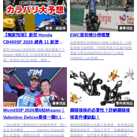
新車．絕版車
賽事消息
【獨家預測】新型 Honda
EWC當前積分榜概覽
CB400SF 2026 經典 11 款塗裝
在即將舉行的斯帕8小時耐力賽前夕，FIM
世界耐力錦標賽、FIM世界耐力盃及FIM世
全收錄！致敬 NC31/CBX 夢幻車
新型 Honda CB400SF 2026 真的要來了？
界耐力獎盃的臨時積分排名已公佈於
Webike 獨家呈現 11 款經典車色 CG 預
色（再錄更新）
FIMEWC.com官網。...
測！從初代 NC31 純黃、傳奇 ...
賽事消息
零件與用品
WorldSSP 2026第6站Misano｜
腳踏後移的必要性？詳解腳踏後
Valentino Debise最後一圈0.1秒
移套件優缺點！
驚險奪Race 1本季第六勝！積分
「我在最後三圈發現自己的速度更快，我一
相信有很多騎士在購入新車後，會考慮改裝
直在等待機會。」——Valentino Debise的
腳踏後移套件，理由不外乎＂原廠腳踏的位
榜躍升第2名
耐心在最後一圈開花結果，抓住Arenas跑
置很微妙、我想要有專屬於自己的感覺＂，