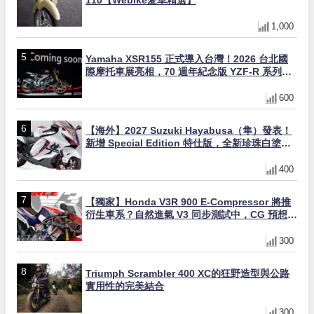
110【Webike愛車精選】
1,000
Yamaha XSR155 正式導入台灣！2026 台北國
際摩托車展亮相，70 週年紀念版 YZF-R 系列限
量追加販售
600
【海外】2027 Suzuki Hayabusa（隼）發表！
新增 Special Edition 特仕版，全新珍珠白塗裝
與專屬配備登場
400
【獨家】Honda V3R 900 E-Compressor 將推
衍生車系？自然進氣 V3 同步測試中，CG 預想曝
光！
300
Triumph Scrambler 400 XC的狂野造型與公路
實用性的完美結合
300