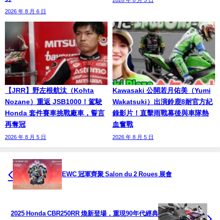
2026 年 8 月 6 日
【JRR】野左根航汰（Kohta
Kawasaki 公開若月佑美（Yumi
Nozane）重返 JSB1000！駕駛
Wakatsuki）出演鈴鹿8耐官方紀
Honda 套件賽車挑戰廠車，誓言
錄影片！直擊雨戰幕後與車隊熱
再奪冠
血奮戰
2026 年 8 月 5 日
2026 年 8 月 5 日
EWC 冠軍齊聚 Salon du 2 Roues 展會
2025 Honda CBR250RR 煥新登場，重現90年代經典