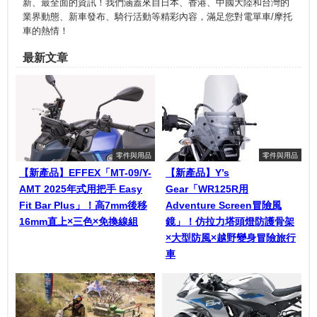
新、最全面的資訊！我們涵蓋來自日本、香港、中國大陸和台灣的
業界動態、新車發布、騎行活動等精彩內容，滿足您對電單車/摩托
車的熱情！
最新文章
零件與用品
零件與用品
【新產品】EFFEX「MT-09/Y-
【新產品】Y’s
AMT 2025年式用把手 Easy
Gear「WR125R用
Fit Bar Plus」！高7mm後移
Adventure Screen冒險風
16mm直上×三色×免換線組
鏡」！仿拉力塔頭燈防護骨架
×大型防風×越野變身冒險旅行
車