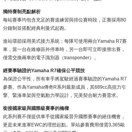
獨特賽制亮點解析
每站賽事均包含充足的賽道練習與排位賽時段，正賽採用80
分鐘制並搭配經典利曼式起跑。
進站環節採用美式接力系統：每隊可使用兩台Yamaha R7賽
車，當一台在維修區外停車時，另一台即可立即接替出賽，
僅需交換兩車的電子識別器（transponder）。
經賽事驗證的Yamaha R7確保公平競技
為保證公平性，所有車手將駕駛經過賽事驗證的Yamaha R7
參賽。作為Yamaha傳奇R系列最新成員，其689cc高扭力引
擎、緊湊車架與空氣動力學設計，完美契合耐力賽需求。
銜接國家級與國際級賽事的橋樑
此系列賽不僅提供車手從國家級晉升國際賽事的絕佳機會，
更是未來進軍EWC的理想起點。單站參賽費用僅需3,365歐