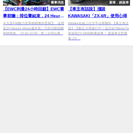
賽事消息
新車．絕版車
【EWC利曼24小時回顧】EWC賽
【車主有話說】淺談
事前瞻：排位賽結束，24 Heures
KAWASAKI「ZX-6R」使用心得
Motos起跑陣容確定
今天是FIM耐力世界錦標賽的星期五，這裡
Webike在線上社交平台舉辦的 【車主有話
是24 Heures Motos週末第二天的活動提醒
說】 活動正火熱進行中！這次由“Meme”分
和時間表。 10:20-10:40：第二次排位賽...
享他與ZX-6R的騎乘故事！ 透過車主對愛
車-ZX-...