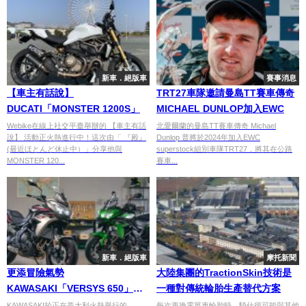
新車．絕版車
賽事消息
【車主有話說】
TRT27車隊邀請曼島TT賽車傳奇
DUCATI「MONSTER 1200S」
MICHAEL DUNLOP加入EWC
Webike在線上社交平臺舉辦的 【車主有話
北愛爾蘭的曼島TT賽車傳奇 Michael
說】 活動正火熱進行中！這次由「 『殿』
Dunlop 普將於2024年加入EWC
(最近ほとんど休止中）」分享他與
superstock組別車隊TRT27，將其在公路
MONSTER 120...
賽車...
新車．絕版車
摩托新聞
更添冒險氣勢
大陸集團的TractionSkin技術是
KAWASAKI「VERSYS 650」改
一種對傳統輪胎生產替代方案
款發表
KAWASAKI於正在義大利火熱舉行的
每次更換電單車輪胎時，騎仕很可能與其他