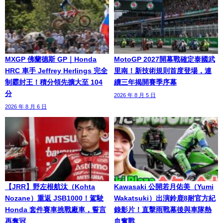
MXGP 佛蘭德斯 GP｜Honda
MotoGP 2027開幕戰確定泰國武
HRC 車手 Jeffrey Herlings 完全
里南！新技術規則首度登場，連
制霸封王！積分領先擴大至 104
續三年揭開賽季序幕
分
2026 年 8 月 5 日
2026 年 8 月 6 日
【JRR】野左根航汰（Kohta
Kawasaki 公開若月佑美（Yumi
Nozane）重返 JSB1000！駕駛
Wakatsuki）出演鈴鹿8耐官方紀
Honda 套件賽車挑戰廠車，誓言
錄影片！直擊雨戰幕後與車隊熱
再奪冠
血奮戰