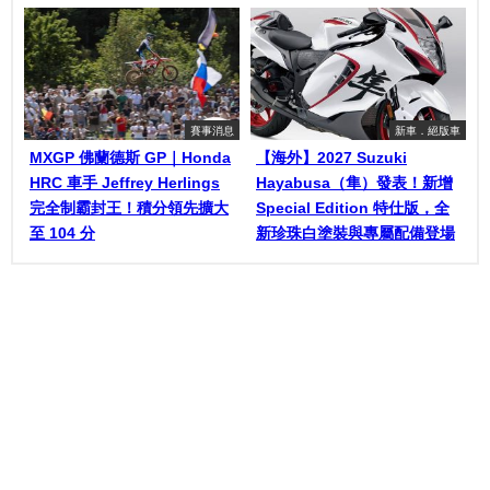
賽事消息
新車．絕版車
MXGP 佛蘭德斯 GP｜Honda
【海外】2027 Suzuki
HRC 車手 Jeffrey Herlings
Hayabusa（隼）發表！新增
完全制霸封王！積分領先擴大
Special Edition 特仕版，全
至 104 分
新珍珠白塗裝與專屬配備登場