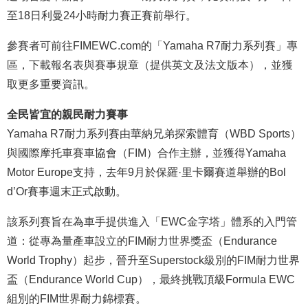
至18日利曼24小時耐力賽正賽前舉行。
參賽者可前往
FIMEWC.com
的「Yamaha R7耐力系列賽」專
區，下載報名表與賽事規章（提供英文及法文版本），並獲
取更多重要資訊。
全民皆宜的親民耐力賽事
Yamaha R7耐力系列賽由華納兄弟探索體育（WBD Sports）
與國際摩托車賽車協會（FIM）合作主辦，並獲得Yamaha
Motor Europe支持，去年9月於保羅·里卡爾賽道舉辦的Bol
d’Or賽事週末正式啟動。
該系列賽旨在為車手提供進入「EWC金字塔」體系的入門管
道：從專為量產車設立的FIM耐力世界獎盃（Endurance
World Trophy）起步，晉升至Superstock級別的FIM耐力世界
盃（Endurance World Cup），最終挑戰頂級Formula EWC
組別的FIM世界耐力錦標賽。