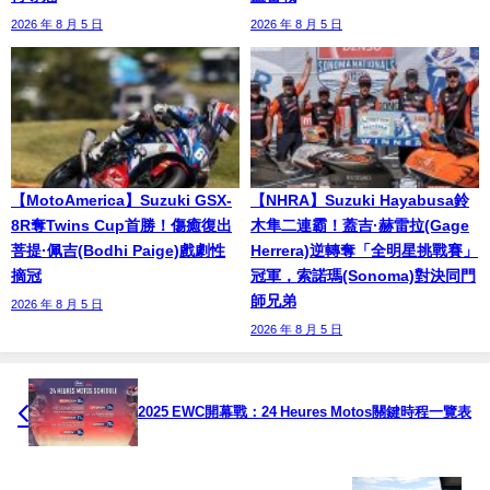
2026 年 8 月 5 日
2026 年 8 月 5 日
【MotoAmerica】Suzuki GSX-
【NHRA】Suzuki Hayabusa鈴
8R奪Twins Cup首勝！傷癒復出
木隼二連霸！蓋吉·赫雷拉(Gage
菩提·佩吉(Bodhi Paige)戲劇性
Herrera)逆轉奪「全明星挑戰賽」
摘冠
冠軍，索諾瑪(Sonoma)對決同門
師兄弟
2026 年 8 月 5 日
2026 年 8 月 5 日
2025 EWC開幕戰：24 Heures Motos關鍵時程一覽表