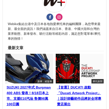
Webike集結台港中及日本各地熱愛摩托車的編輯團隊，為您帶來最
新、最全面的資訊！我們涵蓋來自日本、香港、中國大陸和台灣的
業界動態、新車發布、騎行活動等精彩內容，滿足您對電單車/摩托
車的熱情！
最新文章
新車．絕版車
摩托新聞
SUZUKI 2027年式 Burgman
【首選】DUCATI 啟動
400 ABS 發表！8/18日本上
「Ducati Artwork Project」
市、支援E10汽油 售價98萬
｜設計師藝術作品將於全球專
100日圓
賣店展出