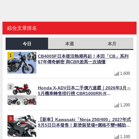
綜合文章排名
今日
本週
本月
CB400SF日本復活熱潮再起！本田「CB」系列
67年傳奇解密 與CBR差異一次搞懂
1,600
Honda X-ADV日本二手價六連霸｜2026年3月～
5月機車轉售排行榜 CBR1000RR-R
FIREBLADE SP首度躋身前十
1,200
【新車】Kawasaki「Ninja 250/400」2027年式
9月5日日本發售！新塗裝登場×價格不變×輔助滑
動式離合器×LED頭燈標配
1,100