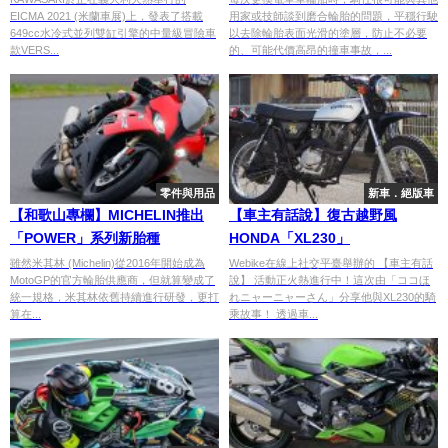
EICMA 2021 (米蘭車展)上，發表了搭載
用家或技師談到磨合輪胎的問題，平穩行駛
649cc水冷式並列雙缸引擎的中量級冒險車
以去除輪胎表面光滑的塗層，防止不必要
款VERS...
的、可能代價高昂的撞車事故，...
零件與用品
新車．絕版車
【和歌山專欄】MICHELIN推出
【車主有話說】復古越野風
「POWER」系列新胎種
HONDA「XL230」
雖然米其林 (Michelin)從2016年開始成為
Webike在線上社交平臺舉辦的 【車主有話
MotoGP的官方輪胎供應商，但就算變成了
說】 活動正火熱進行中！這次由「ココほ
統一規格，米其林依舊持續進行研發，更打
れニャーニャーさん」分享他與XL230的騎
算在...
乘故事！ 透過車...