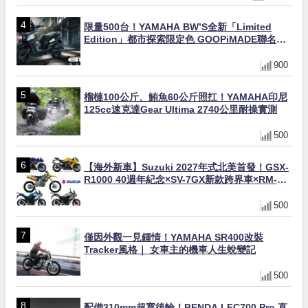
限量500台！YAMAHA BW’S全新「Limited
Edition」都市探索限定色 GOOPiMADE聯名包
同步登場
900
榴槤100公斤、鮪魚60公斤照扛！YAMAHA印尼
125cc速克達Gear Ultima 2740公里耐操實測
500
【海外新車】Suzuki 2027年式北美首發！GSX-
R1000 40週年紀念×SV-7GX新款跨界車×RM-
Z450 Ken Roczen冠軍套件
500
僅因外觀一見鍾情！YAMAHA SR400改裝
Tracker風格｜ 女車主的機車人生蛻變記
500
配備310mm超寬後輪！BENDA LFC700 Pro 直