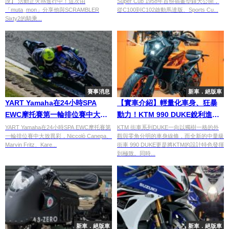
說】 活動正火熱進行中！這次由
Super Cub 1958年首份插畫型錄大公開，
「muta_mon」分享他與SCRAMBLER
從C100到C102啟動馬達版、Sports Cu...
Sixty2的騎乘...
賽事消息
新車．絕版車
YART Yamaha在24小時SPA
【實車介紹】輕量化車身、狂暴
EWC摩托賽第一輪排位賽中大放
動力！KTM 990 DUKE銳利進化
異彩
挑戰中量級街車極限
YART Yamaha在24小時SPA EWC摩托賽第
KTM 街車系列DUKE一向以獨樹一格的外
一輪排位賽中大放異彩，Niccolò Canepa、
觀與零角分明的車身線條，而全新的中量級
Marvin Fritz、Kare...
街車 990 DUKE更是將KTM的設計特色發揮
到極致。同時...
新車．絕版車
新車．絕版車