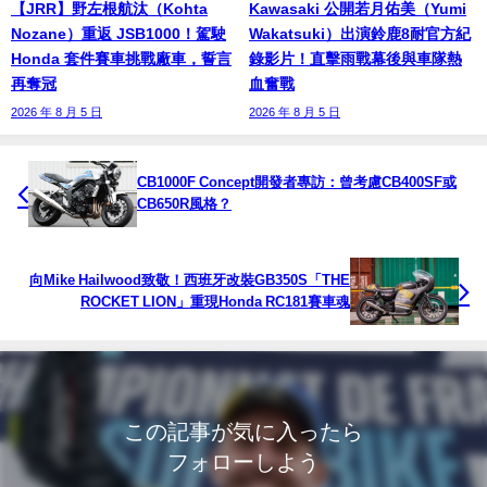
【JRR】野左根航汰（Kohta
Kawasaki 公開若月佑美（Yumi
Nozane）重返 JSB1000！駕駛
Wakatsuki）出演鈴鹿8耐官方紀
Honda 套件賽車挑戰廠車，誓言
錄影片！直擊雨戰幕後與車隊熱
再奪冠
血奮戰
2026 年 8 月 5 日
2026 年 8 月 5 日
CB1000F Concept開發者專訪：曾考慮CB400SF或
CB650R風格？
向Mike Hailwood致敬！西班牙改裝GB350S「THE
ROCKET LION」重現Honda RC181賽車魂
この記事が気に入ったら
フォローしよう