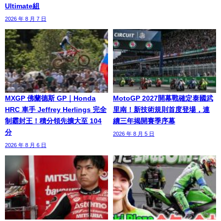
Ultimate組
2026 年 8 月 7 日
MXGP 佛蘭德斯 GP｜Honda
MotoGP 2027開幕戰確定泰國武
HRC 車手 Jeffrey Herlings 完全
里南！新技術規則首度登場，連
制霸封王！積分領先擴大至 104
續三年揭開賽季序幕
分
2026 年 8 月 5 日
2026 年 8 月 6 日