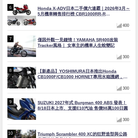
Honda X-ADV日本二手價六連霸｜2026年3月～
5月機車轉售排行榜 CBR1000RR-R
FIREBLADE SP首度躋身前十
400
僅因外觀一見鍾情！YAMAHA SR400改裝
Tracker風格｜ 女車主的機車人生蛻變記
300
【新產品】YOSHIMURA日本推出Honda
CB1000F/CB1000 HORNET專用水箱護網，六
角網紋設計質感升級
300
SUZUKI 2027年式 Burgman 400 ABS 發表！
8/18日本上市、支援E10汽油 售價98萬100日圓
300
Triumph Scrambler 400 XC的狂野造型與公路