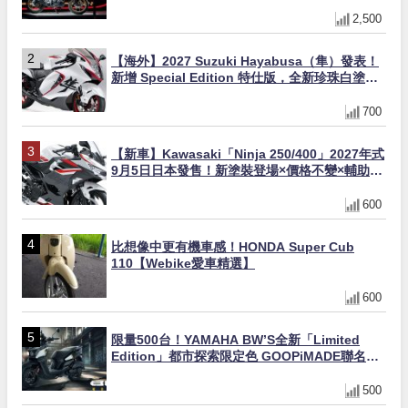
量追加販售
2,500
【海外】2027 Suzuki Hayabusa（隼）發表！
新增 Special Edition 特仕版，全新珍珠白塗裝
與專屬配備登場
700
【新車】Kawasaki「Ninja 250/400」2027年式
9月5日日本發售！新塗裝登場×價格不變×輔助滑
動式離合器×LED頭燈標配
600
比想像中更有機車感！HONDA Super Cub
110【Webike愛車精選】
600
限量500台！YAMAHA BW’S全新「Limited
Edition」都市探索限定色 GOOPiMADE聯名包
同步登場
500