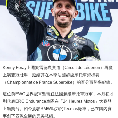
Kenny Foray上週於雷德農賽道（Circuit de Lédenon）再度
上演雙冠壯舉，延續其在本季法國超級摩托車錦標賽
（Championnat de France Superbike）的百分百勝率紀錄。
這位前EWC世界冠軍暨現任法國超級摩托車冠軍，本月初才
剛代表ERC Endurance車隊在「24 Heures Motos」大賽登
上頒獎台。如今駕駛BMW動力的Tecmas廠車，已在國內賽
事創下四戰全勝的完美戰績。