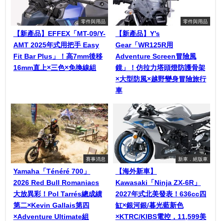
零件與用品
零件與用品
【新產品】EFFEX「MT-09/Y-
【新產品】Y’s
AMT 2025年式用把手 Easy
Gear「WR125R用
Fit Bar Plus」！高7mm後移
Adventure Screen冒險風
16mm直上×三色×免換線組
鏡」！仿拉力塔頭燈防護骨架
×大型防風×越野變身冒險旅行
車
賽事消息
新車．絕版車
Yamaha「Ténéré 700」
【海外新車】
2026 Red Bull Romaniacs
Kawasaki「Ninja ZX-6R」
大放異彩！Pol Tarrés總成績
2027年式北美發表！636cc四
第二×Kevin Gallais第四
缸×銀河銀/暮光藍新色
×Adventure Ultimate組
×KTRC/KIBS電控，11,599美