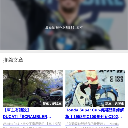
最新情報をお届けします
推薦文章
新車．絕版車
新車．絕版車
【車主有話說】
Honda Super Cub初期型目錄解
DUCATI「SCRAMBLER
析｜1958年C100創刊到C102
Sixty2」
C105 Sports Cub家族完整回顧
Webike在線上社交平臺舉辦的 【車主有話
「型錄是映照時代的後視鏡」！Honda