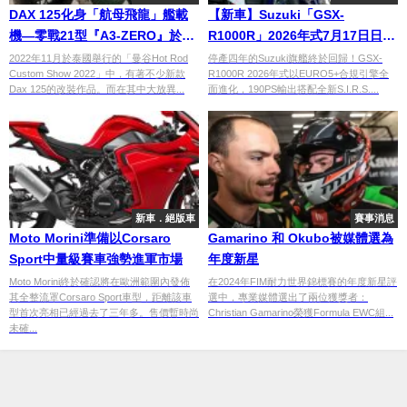
DAX 125化身「航母飛龍」艦載
【新車】Suzuki「GSX-
機—零戰21型『A3-ZERO』於泰
R1000R」2026年式7月17日日本
國起飛
復活！190PS×EURO5+引擎全面
2022年11月於泰國舉行的「曼谷Hot Rod
停產四年的Suzuki旗艦終於回歸！GSX-
Custom Show 2022」中，有著不少新款
R1000R 2026年式以EURO5+合規引擎全
升級×乾式碳纖維定風翼選配登場
Dax 125的改裝作品。而在其中大放異...
面進化，190PS輸出搭配全新S.I.R.S....
新車．絕版車
賽事消息
Moto Morini準備以Corsaro
Gamarino 和 Okubo被媒體選為
Sport中量級賽車強勢進軍市場
年度新星
Moto Morini終於確認將在歐洲範圍內發佈
在2024年FIM耐力世界錦標賽的年度新星評
其全整流罩Corsaro Sport車型，距離該車
選中，專業媒體選出了兩位獲獎者：
型首次亮相已經過去了三年多。售價暫時尚
Christian Gamarino榮獲Formula EWC組...
未確...