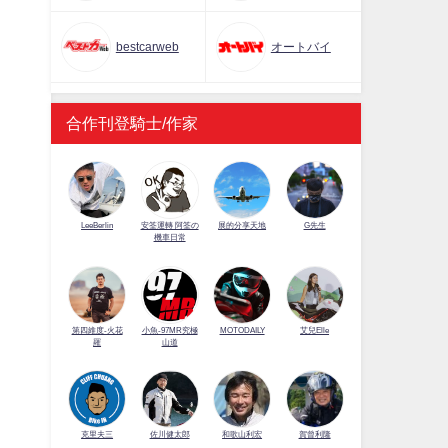
bestcarweb
オートバイ
合作刊登騎士/作家
LeeBerlin
安筌運轉 阿筌の
展的分享天地
G先生
機車日常
第四維度-火花
小魚-97MR究極
MOTODAILY
艾兒Elle
羅
山道
佐川健太郎
克里夫三
和歌山利宏
賀曾利隆