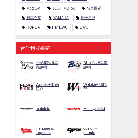
MotoGP
YOSHIMURA
名車圖鑑
新車介紹
YAMAHA
騎士用品
HONDA
FIM EWC
EWC
合作刊登媒體
小老婆汽機車
Bike IN 機車資
資訊網
訊網
Webike+ 動画
Webike+ 編輯
紹介
部
motoinfo
Motocyclelist
Heritage &
custom-
Legends
people