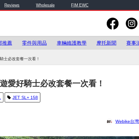
Reviews
Wholesale
FIM EWC
部推薦
零件與用品
車輛維護教學
摩托新聞
賽事
愛好騎士必改套餐一次看！
+ 旅遊愛好騎士必改套餐一次看！
L
JET SL+ 158
Webike台