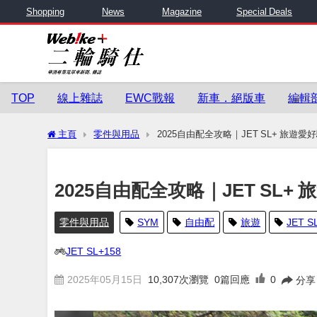
Shopping
News
Magazine
Special Deals
TOP
線上雜誌
EWC戰報
新車．絕版車
編輯
主頁
零件與用品
2025自由配全攻略｜JET SL+ 旅遊
2025自由配全攻略｜JET SL
零件與用品
SYM
自由配
旅遊
JET S
JET SL+158
2025年05月15日
10,307
次瀏覽
0篇回應
0
分享