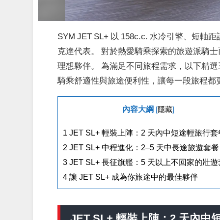
SYM JET SL+ 以 158c.c. 水冷引
克達代表。
對於熱愛騎乘探索的旅遊派騎士而
理想夥伴。
為滿足不同旅程需求，以下精選
騎乘舒適性與旅途便利性，讓每一段旅程都
內容大綱
[
隱藏
]
1
JET SL+ 輕裝上陣：2 天內中短途輕旅行套
2
JET SL+ 中程進化：2–5 天中長途旅遊套餐
3
JET SL+ 長征旗艦：5 天以上不回家的壯
4
讓 JET SL+ 成為你旅途中的最佳夥伴
JET SL+ 輕裝上陣：2 天內