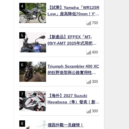
【試乘】Yamaha「WR125R
Low」座高降低70mm！Y’s
Gear低座高座墊×低座高連桿
700
×腳踏著地感大幅改善，越野
初學者推薦
【新產品】EFFEX「MT-
09/Y-AMT 2025年式用把手
Easy Fit Bar Plus」！高
400
7mm後移16mm直上×三色×
免換線組
Triumph Scrambler 400 XC
的狂野造型與公路實用性的
完美結合
300
【海外】2027 Suzuki
Hayabusa（隼）發表！新增
Special Edition 特仕版，全
300
新珍珠白塗裝與專屬配備登
場
僅因外觀一見鍾情！