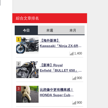
綜合文章排名
今日
本週
本月
【海外新車】
Kawasaki「Ninja ZX-6R」
2027年式北美發表！636cc
1,400
四缸×銀河銀/暮光藍新色
×KTRC/KIBS電控，11,599
【新車】Royal
美元起
Enfield「BULLET 650」8
月27日日本發售（98萬日圓
900
～）！648cc空冷並列雙缸×
虎眼指示燈×砲筒黑/戰艦藍兩
比想像中更有機車感！
色
HONDA Super Cub
110【Webike愛車精選】
900