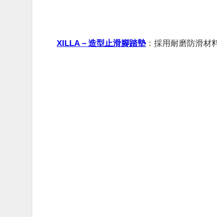
XILLA－造型止滑腳踏墊
：
採用耐磨防滑材