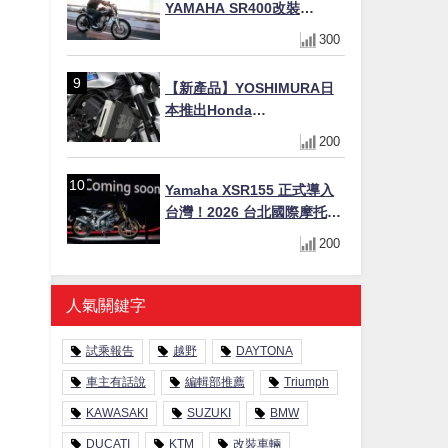
YAMAHA SR400改裝
Tracker風格｜ 女車主的機車
300
人生蛻變記
【新產品】YOSHIMURA日
本推出Honda
CB1000F/CB1000 HORNET
200
專用水箱護網，六角網紋設
計質感升級
Yamaha XSR155 正式導入
台灣！2026 台北國際摩托車
展亮相，70 週年紀念版
200
YZF-R 系列限量追加販售
人氣關鍵字
試乘報告
越野
DAYTONA
車主有話說
編輯部推薦
Triumph
KAWASAKI
SUZUKI
BMW
DUCATI
KTM
改裝車輛