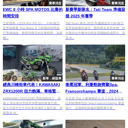
賽事消息
賽事消息
EWC 8 小時 SPA MOTOS 比賽的
新賽季新隊名：Tati Team 準備迎
時間安排
接 2025 年賽季
立即發布（2024 年5 月6 日）：FIM 耐力
Tati Team 將在 2025 年繼續追求 FIM 耐力
世界錦標賽 Spa Motos 8 小時賽的時間表
世界錦標賽的成功，雖然隊名有所改變，但
已準備就緒，將提供兩天的比賽時間，為車
忠實的合作夥伴仍然是其關鍵組成部分。這
隊...
支頂...
新車．絕版車
賽事消息
經典川崎街車代表！KAWASAKI
衛冕冠軍、利曼勁旅齊聚Spa-
ZRX1200R 扭力飽滿、車格緊湊
Francorchamps 賽道，2024
依舊人氣不墜【Webike愛車精
EWC比利時站鹿死誰手？
KAWASAKI ZRX1200R 憑藉強勁扭力、經
今年的 Spa 八耐賽將於 6 月 7 日至 8 日在
典 Z 系街車外型與意外緊湊的車身尺碼，
比利時傳奇性的 Spa-Francorchamps 賽道
選】
至今仍是中古大型街車市場的人氣代表。本
舉行，這場精彩絕倫的國際摩托車...
篇透過 W...