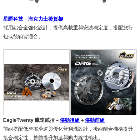
星爵科技－海克力士後貨架
採用鋁合金強化設計，提供高載重與安裝穩定度，搭配旅行
包或後箱皆適合。
EagleTwenty 鷹速貳拾－
傳動後組
＋
傳動前組
前組搭配低摩擦滑道與優化普利珠設計，後組離合機構提升
接合穩定性，整體提升加速與動力線性輸出。