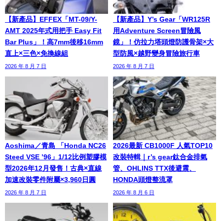
【新產品】EFFEX「MT-09/Y-
【新產品】Y’s Gear「WR125R
AMT 2025年式用把手 Easy Fit
用Adventure Screen冒險風
Bar Plus」！高7mm後移16mm
鏡」！仿拉力塔頭燈防護骨架×大
直上×三色×免換線組
型防風×越野變身冒險旅行車
2026 年 8 月 7 日
2026 年 8 月 7 日
Aoshima／青島 「Honda NC26
2026最新 CB1000F 人氣TOP10
Steed VSE ’96」1/12比例塑膠模
改裝特輯｜r’s gear鈦合金排氣
型2026年12月發售！古典×直線
管、OHLINS TTX後避震、
加速改裝零件附屬×3,960日圓
HONDA頭燈整流罩
2026 年 8 月 7 日
2026 年 8 月 6 日