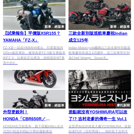
新車．絕版車
新車．絕版車
【試乘報告】平價版XSR155？
三款全新別版巡航車慶祝Indian
YAMAHA「FZ-X」
成立125年
FZ-X是一款由YAMAHA推出、印度製造的
Indian Motorcycle繼續以三款全新特別版巡
150cc級距車款，被視為是FZ-S新古典版本
航車慶祝其成立125週年，這三款車型分別
的FZ-X，以車款定位來說，就相當於MT車
為Chief Vintage、Scout B...
系中的X...
新車．絕版車
摩托新聞
外型更銳利！
差點就沒有YOSHIMURA可以改
HONDA「CBR650R／
了!? 吉村老爹的傳奇一生 Vol.1
CB650R」小改款登場
HONDA在日前宣布，旗下搭載648cc水冷
全世界知名的改裝大廠YOSHIMURA，從創
式四行程並列四缸引擎的運動車款
始者POP（吉村秀雄）、他的長子吉村不