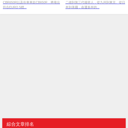
CBR650R以及街車車款CB650R，將推出
二雄到第三代接班人，從九州到東京、從日
符合EURO 5標...
本到美國，命運多舛的...
綜合文章排名