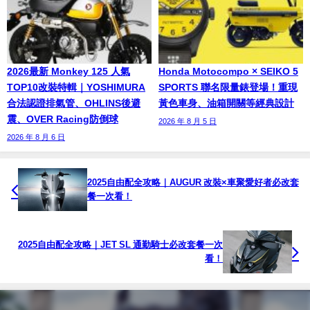
2026最新 Monkey 125 人氣
Honda Motocompo × SEIKO 5
TOP10改裝特輯｜YOSHIMURA
SPORTS 聯名限量錶登場！重現
合法認證排氣管、OHLINS後避
黃色車身、油箱開關等經典設計
震、OVER Racing防倒球
2026 年 8 月 5 日
2026 年 8 月 6 日
2025自由配全攻略｜AUGUR 改裝×車聚愛好者必改套
餐一次看！
2025自由配全攻略｜JET SL 通勤騎士必改套餐一次
看！