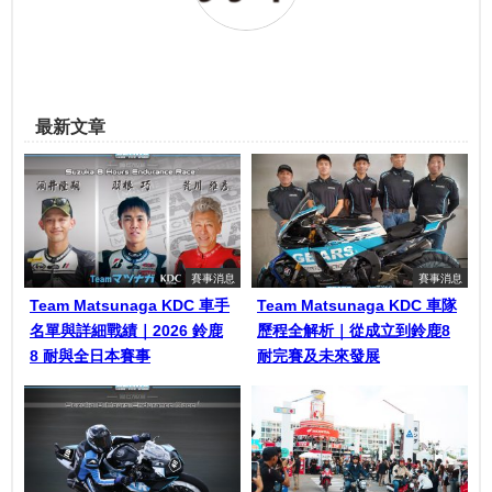
最新文章
賽事消息
賽事消息
Team Matsunaga KDC 車手
Team Matsunaga KDC 車隊
名單與詳細戰績｜2026 鈴鹿
歷程全解析｜從成立到鈴鹿8
8 耐與全日本賽事
耐完賽及未來發展