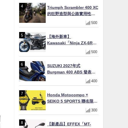
場
Triumph Scrambler 400 XC
的狂野造型與公路實用性的
完美結合
500
【海外新車】
Kawasaki「Ninja ZX-6R」
2027年式北美發表！636cc
500
四缸×銀河銀/暮光藍新色
×KTRC/KIBS電控，11,599
SUZUKI 2027年式
美元起
Burgman 400 ABS 發表！
8/18日本上市、支援E10汽油
400
售價98萬100日圓
Honda Motocompo ×
SEIKO 5 SPORTS 聯名限量
座
錶登場！重現黃色車身、油
300
箱開關等經典設計
【新產品】EFFEX「MT-