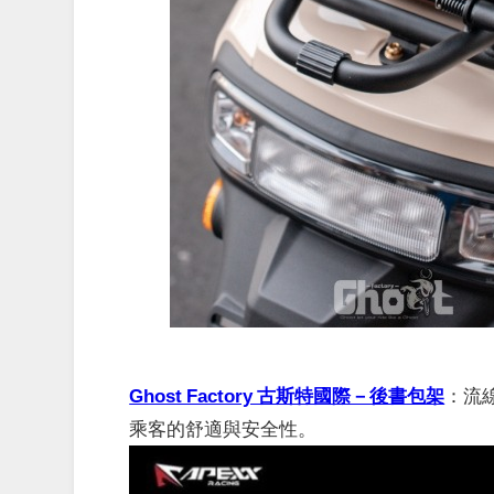
Ghost Factory 古斯特國際－後書包架
：
流
乘客的舒適與安全性。