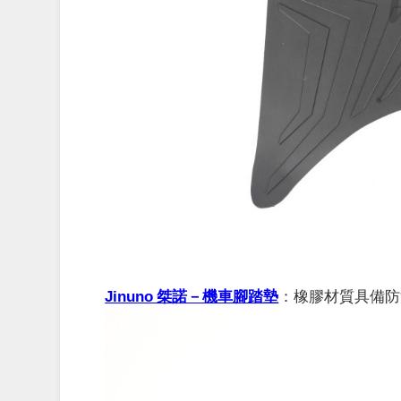
Jinuno 桀諾－機車腳踏墊
：
橡膠材質具備防