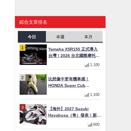
綜合文章排名
今日
本週
本月
Yamaha XSR155 正式導入
台灣！2026 台北國際摩托車
展亮相，70 週年紀念版
1,100
YZF-R 系列限量追加販售
比想像中更有機車感！
HONDA Super Cub
110【Webike愛車精選】
1,100
【海外】2027 Suzuki
Hayabusa（隼）發表！新增
Special Edition 特仕版，全
600
新珍珠白塗裝與專屬配備登