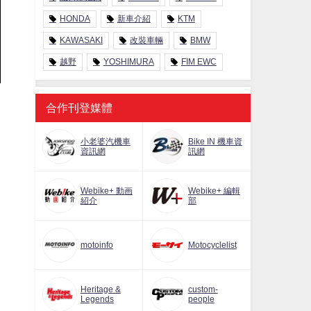
HONDA
新車介紹
KTM
KAWASAKI
改裝車輛
BMW
越野
YOSHIMURA
FIM EWC
合作刊登媒體
小老婆汽機車
Bike IN 機車資
資訊網
訊網
Webike+ 動画
Webike+ 編輯
紹介
部
motoinfo
Motocyclelist
Heritage &
custom-
Legends
people