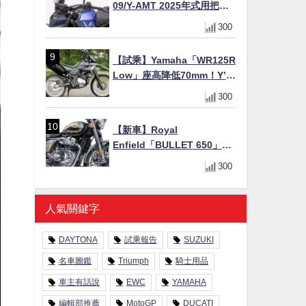
09/Y-AMT 2025年式用把手
Easy Fit Bar Plus」！高
300
7mm後移16mm直上×三色×
免換線組
【試乘】Yamaha「WR125R
Low」座高降低70mm！Y’s
Gear低座高座墊×低座高連桿
300
×腳踏著地感大幅改善，越野
初學者推薦
【新車】Royal
Enfield「BULLET 650」8
月27日日本發售（98萬日圓
300
～）！648cc空冷並列雙缸×
虎眼指示燈×砲筒黑/戰艦藍兩
色
人氣關鍵字
DAYTONA
試乘報告
SUZUKI
名車圖鑑
Triumph
騎士用品
車主有話說
EWC
YAMAHA
編輯部推薦
MotoGP
DUCATI