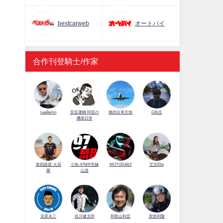
bestcarweb
オートバイ
合作刊登騎士/作家
LeeBerlin
安筌運轉 阿筌の
展的分享天地
G先生
機車日常
第四維度-火花
小魚-97MR究極
MOTODAILY
艾兒Elle
羅
山道
佐川健太郎
克里夫三
和歌山利宏
賀曾利隆