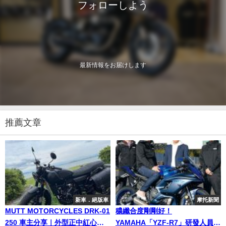
フォローしよう
最新情報をお届けします
推薦文章
新車．絕版車
摩托新聞
MUTT MOTORCYCLES DRK-01
穠纖合度剛剛好！
250 車主分享｜外型正中紅心！
YAMAHA「YZF-R7」研發人員訪