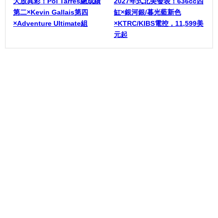
大放異彩！Pol Tarrés總成績
2027年式北美發表！636cc四
第二×Kevin Gallais第四
缸×銀河銀/暮光藍新色
×Adventure Ultimate組
×KTRC/KIBS電控，11,599美
元起