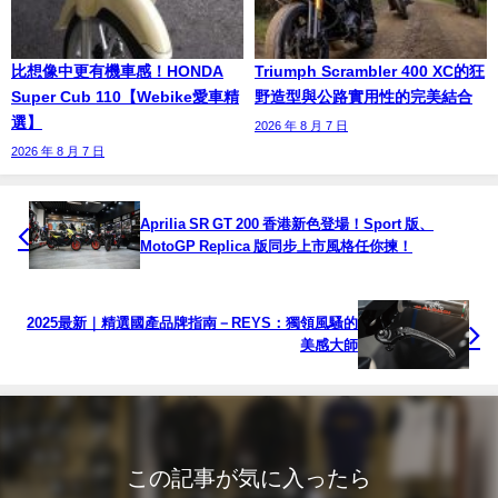
比想像中更有機車感！HONDA
Triumph Scrambler 400 XC的狂
Super Cub 110【Webike愛車精
野造型與公路實用性的完美結合
選】
2026 年 8 月 7 日
2026 年 8 月 7 日
Aprilia SR GT 200 香港新色登場！Sport 版、
MotoGP Replica 版同步上市風格任你揀！
2025最新｜精選國產品牌指南－REYS：獨領風騷的
美感大師
この記事が気に入ったら