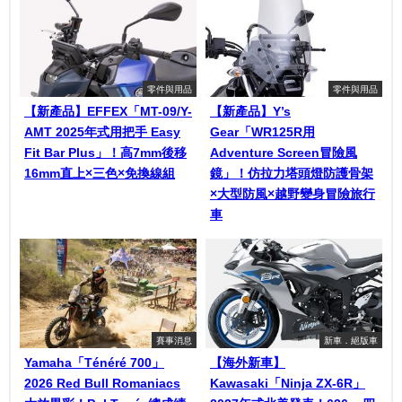
零件與用品
零件與用品
【新產品】EFFEX「MT-09/Y-
【新產品】Y’s
AMT 2025年式用把手 Easy
Gear「WR125R用
Fit Bar Plus」！高7mm後移
Adventure Screen冒險風
16mm直上×三色×免換線組
鏡」！仿拉力塔頭燈防護骨架
×大型防風×越野變身冒險旅行
車
賽事消息
新車．絕版車
Yamaha「Ténéré 700」
【海外新車】
2026 Red Bull Romaniacs
Kawasaki「Ninja ZX-6R」