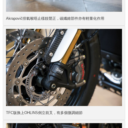
Akrapovič排氣喉唔止樣靚聲正，碳纖維部件亦有輕量化作用
TFC版換上OHLINS倒立前叉，有多個微調細節