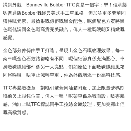
講到外觀，Bonneville Bobber TFC真是一個字：型！佢承襲
咗普通版Bobber嘅經典美式手工車風格，但加咗更多奢華同
獨特嘅元素。最搶眼嘅係佢嘅黑金配色，呢個配色方案將黑
色嘅低調同金色嘅高貴完美融合，俾人一種既硬朗又精緻嘅
感覺。
金色部分仲係由手工打造，呈現出金色石嘅紋理效果，每一
架車嘅金色石紋路都略有不同，呢個細節真係充滿匠心。
車
身嘅碳纖維部件係另一大亮點，例如座位下面嘅碳纖維風箱
同尾喉咀，唔單止減輕車重，仲為外觀增添一份高科技感。
TFC專屬嘅徽章，刻喺引擎蓋同油箱附近，加上限量號碼刻
喺前叉上眼鏡位置，俾人一種「呢架車係為我而設」嘅專屬
感。油缸上嘅TFC標誌同手工拉絲金屬紋理，更加突顯出佢
嘅高檔質感。