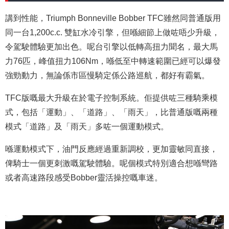
講到性能，Triumph Bonneville Bobber TFC雖然同普通版用
同一台1,200c.c. 雙缸水冷引擎，但喺細節上做咗唔少升級，
令駕駛體驗更加出色。呢台引擎以低轉高扭力聞名，最大馬
力76匹，峰值扭力106Nm，喺低至中轉速範圍已經可以爆發
強勁動力，無論係市區慢騎定係公路巡航，都好有霸氣。
TFC版嘅最大升級在於電子控制系統。佢提供咗三種騎乘模
式，包括「運動」、「道路」、「雨天」，比普通版嘅兩種
模式「道路」及「雨天」多咗一個運動模式。
喺運動模式下，油門反應經過重新調校，更加靈敏同直接，
俾騎士一個更刺激嘅駕駛體驗。呢個模式特別適合想喺彎路
或者高速路段感受Bobber靈活操控嘅車迷。