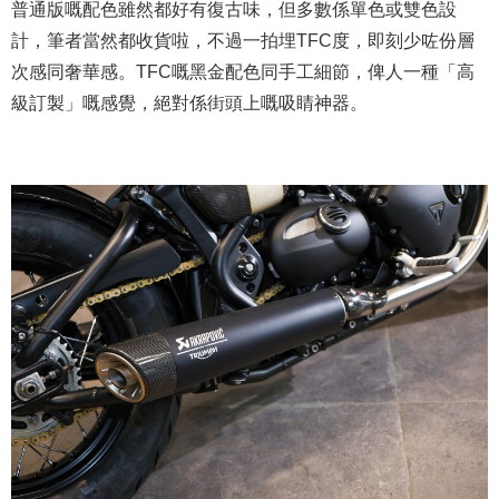
普通版嘅配色雖然都好有復古味，但多數係單色或雙色設
計，筆者當然都收貨啦，不過一拍埋TFC度，即刻少咗份層
次感同奢華感。TFC嘅黑金配色同手工細節，俾人一種「高
級訂製」嘅感覺，絕對係街頭上嘅吸睛神器。