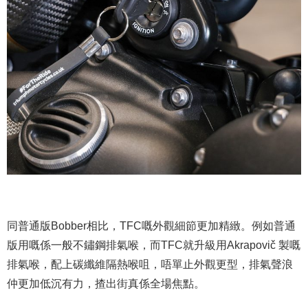
同普通版Bobber相比，TFC嘅外觀細節更加精緻。例如普通
版用嘅係一般不鏽鋼排氣喉，而TFC就升級用Akrapovič 製嘅
排氣喉，配上碳纖維隔熱喉咀，唔單止外觀更型，排氣聲浪
仲更加低沉有力，揸出街真係全場焦點。