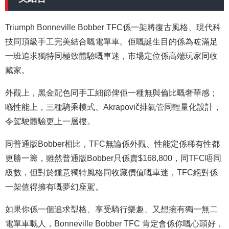
Triumph Bonneville Bobber TFC係一架將復古風格、現代科
技同頂級手工完美結合嘅電單車。佢嘅誕生目的係為咗滿足
一班追求獨特同極致體驗嘅車迷，市場定位係高端玩家同收
藏家。
外觀上，黑金配色同手工細節俾佢一種無與倫比嘅奢華感；
喺性能上，三種騎乘模式、Akrapovič排氣管同輕量化設計，
令駕駛體驗更上一層樓。
同普通版Bobber相比，TFC無論係外觀、性能定係稀有性都
更勝一籌，雖然普通版Bobber只係賣$168,800，同TFC唔同
級數，但對於鍾意獨特風格同收藏價值嘅車迷，TFC絕對係
一架值得擁有嘅夢幻座駕。
如果你係一個追求型格、享受騎行樂趣、又想擁有獨一無二
電單車嘅人，Bonneville Bobber TFC 肯定會係你嘅心頭好，