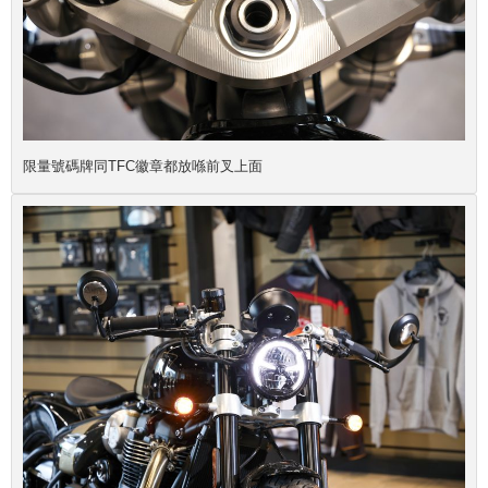
限量號碼牌同TFC徽章都放喺前叉上面