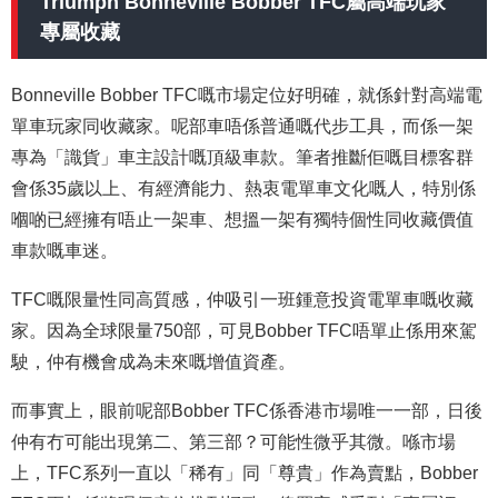
Triumph Bonneville Bobber TFC屬高端玩家
專屬收藏
Bonneville Bobber TFC嘅市場定位好明確，就係針對高端電
單車玩家同收藏家。呢部車唔係普通嘅代步工具，而係一架
專為「識貨」車主設計嘅頂級車款。筆者推斷佢嘅目標客群
會係35歲以上、有經濟能力、熱衷電單車文化嘅人，特別係
嗰啲已經擁有唔止一架車、想搵一架有獨特個性同收藏價值
車款嘅車迷。
TFC嘅限量性同高質感，仲吸引一班鍾意投資電單車嘅收藏
家。因為全球限量750部，可見Bobber TFC唔單止係用來駕
駛，仲有機會成為未來嘅增值資產。
而事實上，眼前呢部Bobber TFC係香港市場唯一一部，日後
仲有冇可能出現第二、第三部？可能性微乎其微。喺市場
上，TFC系列一直以「稀有」同「尊貴」作為賣點，Bobber