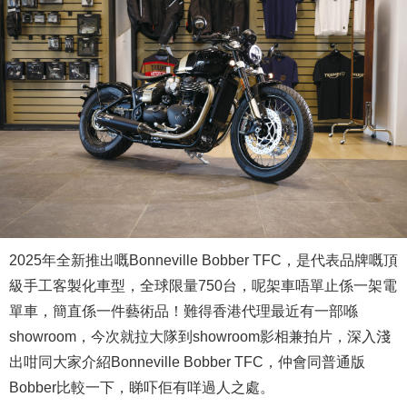
2025年全新推出嘅Bonneville Bobber TFC，是代表品牌嘅頂
級手工客製化車型，全球限量750台，呢架車唔單止係一架電
單車，簡直係一件藝術品！難得香港代理最近有一部喺
showroom，今次就拉大隊到showroom影相兼拍片，深入淺
出咁同大家介紹Bonneville Bobber TFC，仲會同普通版
Bobber比較一下，睇吓佢有咩過人之處。