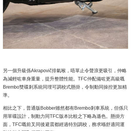
另一個升級係Akrapovič排氣喉，唔單止令聲浪更吸引，仲略
為減輕咗車身重量，提升整體性能。TFC仲配備咗更高級嘅
Brembo雙碟剎系統同埋可調校式懸掛，令制動同操控更加精
準。
相比之下，普通版Bobber雖然都有Brembo剎車系統，但係只
用單碟設計，制動力同TFC版本比較之下略為遜色。懸掛方
面，TFC嘅前叉同後避震都經過特別調校，務求喺舒適同運