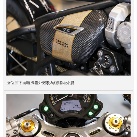
座位底下面嘅風箱外殼改為碳纖維外層