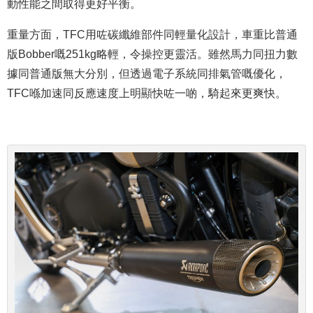
動性能之間取得更好平衡。
重量方面，TFC用咗碳纖維部件同輕量化設計，車重比普通
版Bobber嘅251kg略輕，令操控更靈活。雖然馬力同扭力數
據同普通版無大分別，但透過電子系統同排氣管嘅優化，
TFC喺加速同反應速度上明顯快咗一啲，騎起來更爽快。