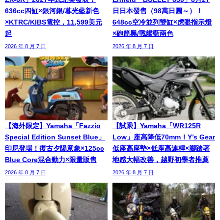
636cc四缸×銀河銀/暮光藍新色
日日本發售（98萬日圓～）！
×KTRC/KIBS電控，11,599美元
648cc空冷並列雙缸×虎眼指示燈
起
×砲筒黑/戰艦藍兩色
2026 年 8 月 7 日
2026 年 8 月 7 日
【海外限定】Yamaha「Fazzio
【試乘】Yamaha「WR125R
Special Edition Sunset Blue」
Low」座高降低70mm！Y’s Gear
印尼登場！復古夕陽意象×125cc
低座高座墊×低座高連桿×腳踏著
Blue Core混合動力×限量販售
地感大幅改善，越野初學者推薦
2026 年 8 月 7 日
2026 年 8 月 7 日