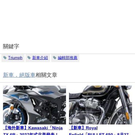
關鍵字
Triumph
新車介紹
編輯部推薦
新車．絕版車
相關文章
【海外新車】Kawasaki「Ninja
【新車】Royal
ZX-6R」2027年式北美發表！
Enfield「BULLET 650」8月27