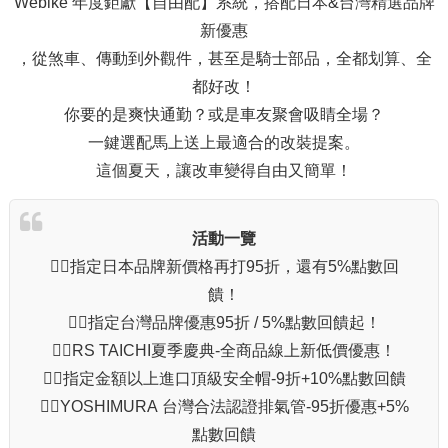
Webike 年度鉅獻【自由配】系統，搭配日本&台灣精選品牌
新優惠
，從煞車、傳動到外觀件，甚至是騎士部品，全都划算、全
都好改！
你要的是爽快通勤？或是車友聚會吸睛全場？
一鍵選配馬上送上最適合的改裝提案。
這個夏天，讓改車變得自由又簡單！
活動一覽
🏄‍♂️指定日本品牌新價格再打95折，還有5%點數回
饋！
🏄‍♂️指定台灣品牌優惠95折 / 5%點數回饋起！
🏄‍♂️RS TAICHI夏季慶典-全商品線上新低價優惠！
🏄‍♂️指定金額以上進口頂級安全帽-9折+10%點數回饋
🏄‍♂️YOSHIMURA 台灣合法認證排氣管-95折優惠+5%
點數回饋