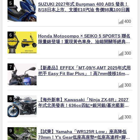
SUZUKI 2027年式 Burgman 400 ABS 發表！
8/18日本上市、支援E10汽油 售價98萬100日圓
400
Honda Motocompo × SEIKO 5 SPORTS 聯名
限量錶登場！重現黃色車身、油箱開關等經典設
計
300
【新產品】EFFEX「MT-09/Y-AMT 2025年式用
把手 Easy Fit Bar Plus」！高7mm後移16mm
直上×三色×免換線組
300
【海外新車】Kawasaki「Ninja ZX-6R」2027
年式北美發表！636cc四缸×銀河銀/暮光藍新色
×KTRC/KIBS電控，11,599美元起
300
【試乘】Yamaha「WR125R Low」座高降低
70mm！Y’s Gear低座高座墊×低座高連桿×腳踏