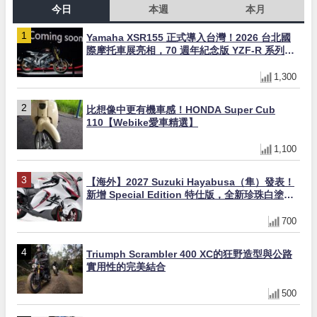
今日
本週
本月
Yamaha XSR155 正式導入台灣！2026 台北國
際摩托車展亮相，70 週年紀念版 YZF-R 系列限
量追加販售
1,300
比想像中更有機車感！HONDA Super Cub
110【Webike愛車精選】
1,100
【海外】2027 Suzuki Hayabusa（隼）發表！
新增 Special Edition 特仕版，全新珍珠白塗裝
與專屬配備登場
700
Triumph Scrambler 400 XC的狂野造型與公路
實用性的完美結合
500