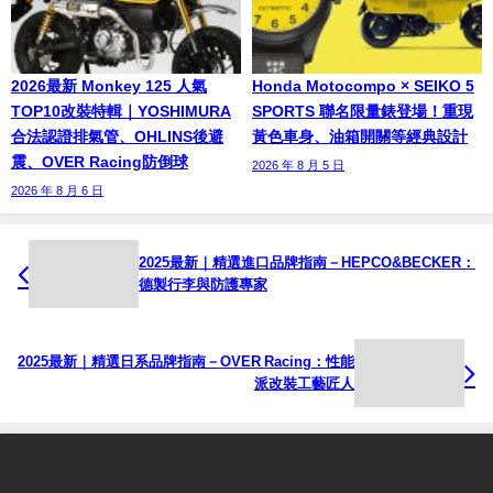
2026最新 Monkey 125 人氣
Honda Motocompo × SEIKO 5
TOP10改裝特輯｜YOSHIMURA
SPORTS 聯名限量錶登場！重現
合法認證排氣管、OHLINS後避
黃色車身、油箱開關等經典設計
震、OVER Racing防倒球
2026 年 8 月 5 日
2026 年 8 月 6 日
2025最新｜精選進口品牌指南－HEPCO&BECKER：
德製行李與防護專家
2025最新｜精選日系品牌指南－OVER Racing：性能
派改裝工藝匠人