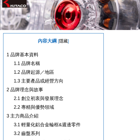
內容大綱
[
隱藏
]
1
品牌基本資料
1.1
品牌名稱
1.2
品牌起源／地區
1.3
主要產品或經營方向
2
品牌理念與故事
2.1
創立初衷與發展理念
2.2
專精與優勢領域
3
主力商品介紹
3.1
輕量化鋁合金輪框&週邊零件
3.2
齒盤系列