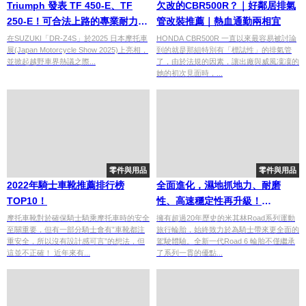
Triumph 發表 TF 450-E、TF
欠改的CBR500R？｜好鄰居排氣
250-E！可合法上路的專業耐力賽
管改裝推薦｜熱血通勤兩相宜
車登場
在SUZUKI「DR-Z4S」於2025 日本摩托車
HONDA CBR500R 一直以來最容易被討論
展(Japan Motorcycle Show 2025)上亮相，
到的就是那組特別有「標誌性」的排氣管
並掀起越野車界熱議之際...
了，由於法規的因素，讓出廠與威風凜凜的
她的初次見面時，...
零件與用品
零件與用品
2022年騎士車靴推薦排行榜
全面進化，濕地抓地力、耐磨
TOP10！
性、高速穩定性再升級！
MICHELIN Road 6系列輪胎深度
摩托車靴對於確保騎士騎乘摩托車時的安全
擁有超過20年歷史的米其林Road系列運動
至關重要，但有一部分騎士會有”車靴都注
旅行輪胎，始終致力於為騎士帶來更全面的
評測
重安全，所以沒有設計感可言”的想法，但
駕駛體驗。全新一代Road 6 輪胎不僅繼承
這並不正確！ 近年來有...
了系列一貫的優點...