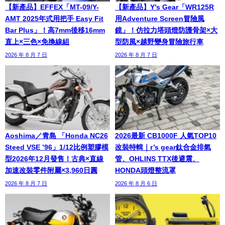
【新產品】EFFEX「MT-09/Y-
【新產品】Y’s Gear「WR125R
AMT 2025年式用把手 Easy Fit
用Adventure Screen冒險風
Bar Plus」！高7mm後移16mm
鏡」！仿拉力塔頭燈防護骨架×大
直上×三色×免換線組
型防風×越野變身冒險旅行車
2026 年 8 月 7 日
2026 年 8 月 7 日
Aoshima／青島 「Honda NC26
2026最新 CB1000F 人氣TOP10
Steed VSE ’96」1/12比例塑膠模
改裝特輯｜r’s gear鈦合金排氣
型2026年12月發售！古典×直線
管、OHLINS TTX後避震、
加速改裝零件附屬×3,960日圓
HONDA頭燈整流罩
2026 年 8 月 7 日
2026 年 8 月 6 日