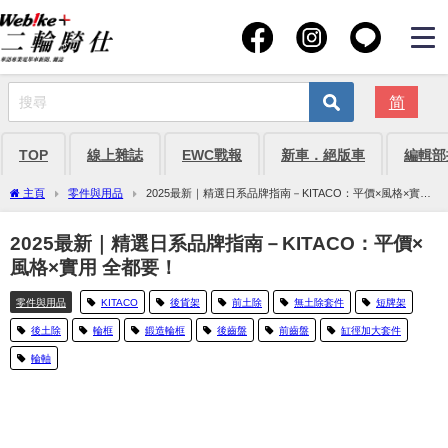
简
TOP
線上雜誌
EWC戰報
新車．絕版車
編輯部
主頁
零件與用品
2025最新｜精選日系品牌指南－KITACO：平價×風格×實用
全都要！
2025最新｜精選日系品牌指南－KITACO：平價×
風格×實用 全都要！
零件與用品
KITACO
後貨架
前土除
無土除套件
短牌架
後土除
輪框
鍛造輪框
後齒盤
前齒盤
缸徑加大套件
輪軸