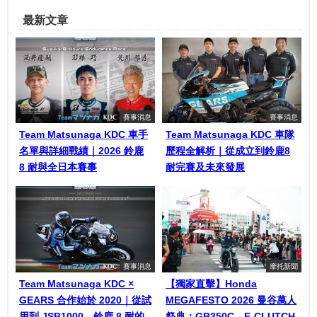
最新文章
賽事消息
賽事消息
Team Matsunaga KDC 車手
Team Matsunaga KDC 車隊
名單與詳細戰績｜2026 鈴鹿
歷程全解析｜從成立到鈴鹿8
8 耐與全日本賽事
耐完賽及未來發展
賽事消息
摩托新聞
Team Matsunaga KDC ×
【獨家直擊】Honda
GEARS 合作始於 2020｜從試
MEGAFESTO 2026 曼谷萬人
用到 JSB1000、鈴鹿 8 耐的
祭典：GB350C、E-CLUTCH