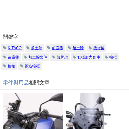
關鍵字
KITACO
前土除
前齒盤
後土除
後貨架
後齒盤
無土除套件
短牌架
缸徑加大套件
輪框
輪軸
鍛造輪框
零件與用品
相關文章