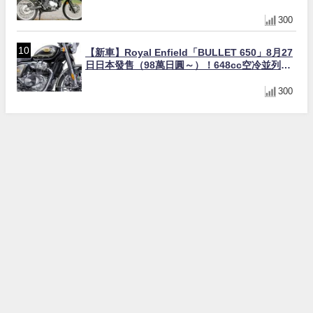
著地感大幅改善，越野初學者推薦
300
【新車】Royal Enfield「BULLET 650」8月27
日日本發售（98萬日圓～）！648cc空冷並列雙
缸×虎眼指示燈×砲筒黑/戰艦藍兩色
300