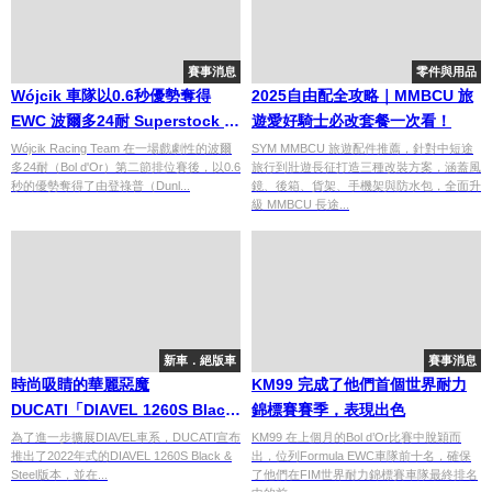
賽事消息
零件與用品
Wójcik 車隊以0.6秒優勢奪得
2025自由配全攻略｜MMBCU 旅
EWC 波爾多24耐 Superstock 組
遊愛好騎士必改套餐一次看！
別桿位
Wójcik Racing Team 在一場戲劇性的波爾
SYM MMBCU 旅遊配件推薦，針對中短途
多24耐（Bol d'Or）第二節排位賽後，以0.6
旅行到壯遊長征打造三種改裝方案，涵蓋風
秒的優勢奪得了由登祿普（Dunl...
鏡、後箱、貨架、手機架與防水包，全面升
級 MMBCU 長途...
新車．絕版車
賽事消息
時尚吸睛的華麗惡魔
KM99 完成了他們首個世界耐力
DUCATI「DIAVEL 1260S Black
錦標賽賽季，表現出色
& Steel」
為了進一步擴展DIAVEL車系，DUCATI宣布
KM99 在上個月的Bol d’Or比賽中脫穎而
推出了2022年式的DIAVEL 1260S Black &
出，位列Formula EWC車隊前十名，確保
Steel版本，並在...
了他們在FIM世界耐力錦標賽車隊最終排名