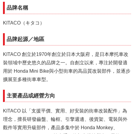
品牌名稱
KITACO（キタコ）
品牌起源／地區
KITACO 創立於1970年創立於日本大阪府，是日本摩托車改
裝領域中歷史悠久的品牌之一。自創立以來，專注於開發適
用於 Honda Mini Bike與小型街車的高品質改裝部件，並逐步
擴展至多種街車車型。
主要產品或經營方向
KITACO 以「支援平價、實用、好安裝的街車改裝配件」為
理念，擅長研發齒盤、輪框、引擎週邊、後貨架、電裝與外
觀件等實用升級部件，產品多集中於 Honda Monkey、