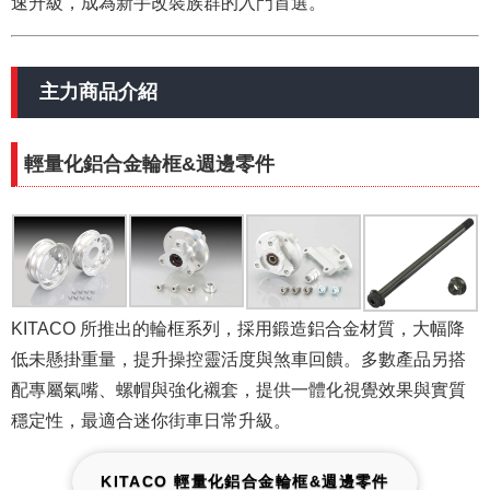
速升級，成為新手改裝族群的入門首選。
主力商品介紹
輕量化鋁合金輪框&週邊零件
KITACO 所推出的輪框系列，採用鍛造鋁合金材質，大幅降
低未懸掛重量，提升操控靈活度與煞車回饋。多數產品另搭
配專屬氣嘴、螺帽與強化襯套，提供一體化視覺效果與實質
穩定性，最適合迷你街車日常升級。
KITACO 輕量化鋁合金輪框&週邊零件