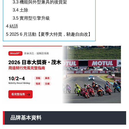
3.3
機能與外型兼具的後貨架
3.4
土除
3.5
實用型引擎升級
4
結語
5
2025 6 月活動【夏季大特賣，騎趣自由改】
品牌基本資料