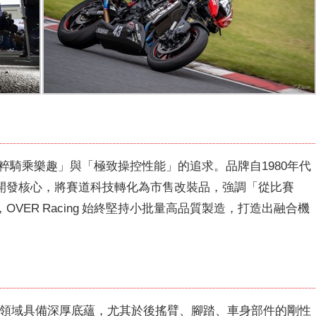
於「純粹騎乘樂趣」與「極致操控性能」的追求。品牌自1980年代
開發核心，將賽道科技轉化為市售改裝品，強調「從比賽
VER Racing 始終堅持小批量高品質製造，打造出融合機
精密加工領域具備深厚底蘊，尤其於後搖臂、腳踏、車身部件的剛性