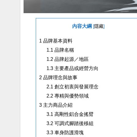
內容大綱
[
隱藏
]
1
品牌基本資料
1.1
品牌名稱
1.2
品牌起源／地區
1.3
主要產品或經營方向
2
品牌理念與故事
2.1
創立初衷與發展理念
2.2
專精與優勢領域
3
主力商品介紹
3.1
高剛性鋁合金搖臂
3.2
可調式腳踏後移組
3.3
車身防護滑塊