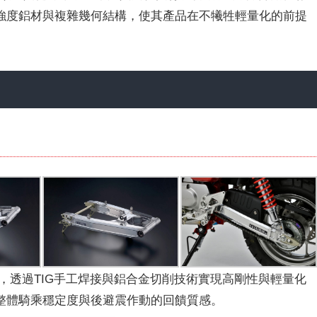
強度鋁材與複雜幾何結構，使其產品在不犧牲輕量化的前提
作之一，透過TIG手工焊接與鋁合金切削技術實現高剛性與輕量化
整體騎乘穩定度與後避震作動的回饋質感。