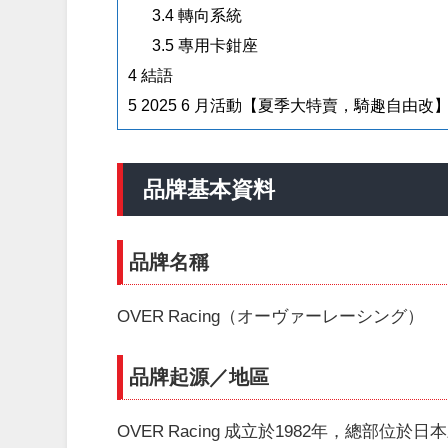
3.4
轉向系統
3.5
專用卡鉗座
4
結語
5
2025 6 月活動【夏季大特賣，騎趣自由改
品牌基本資料
品牌名稱
OVER Racing（オーヴァーレーシング）
品牌起源／地區
OVER Racing 成立於1982年，總