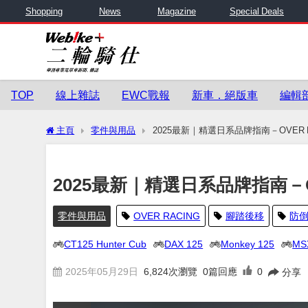
Shopping
News
Magazine
Special Deals
TOP
線上雜誌
EWC戰報
新車．絕版車
編輯
主頁
零件與用品
2025最新｜精選日系品牌指南－OVER 
2025最新｜精選日系品牌指南－O
零件與用品
OVER RACING
腳踏後移
防
CT125 Hunter Cub
DAX 125
Monkey 125
MS
2025年05月29日
6,824
次瀏覽
0篇回應
0
分享