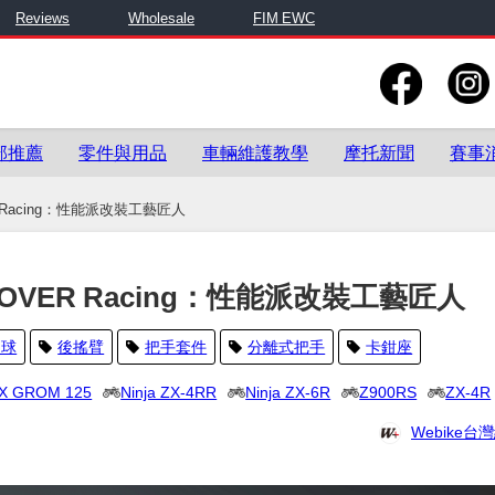
Reviews
Wholesale
FIM EWC
部推薦
零件與用品
車輛維護教學
摩托新聞
賽事
Racing：性能派改裝工藝匠人
VER Racing：性能派改裝工藝匠人
倒球
後搖臂
把手套件
分離式把手
卡鉗座
X GROM 125
Ninja ZX-4RR
Ninja ZX-6R
Z900RS
ZX-4R
Webike台