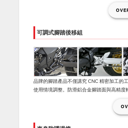
OVE
可調式腳踏後移組
品牌的腳踏產品不僅講究 CNC 精密加工
使用情境調整。防滑鋁合金腳踏面與高精度
OV