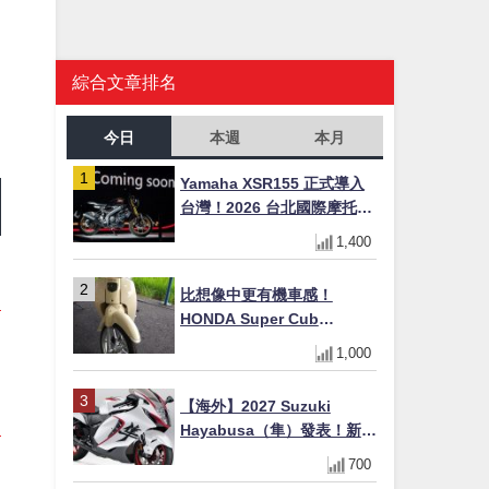
綜合文章排名
今日
本週
本月
Yamaha XSR155 正式導入
台灣！2026 台北國際摩托車
展亮相，70 週年紀念版
1,400
YZF-R 系列限量追加販售
比想像中更有機車感！
HONDA Super Cub
110【Webike愛車精選】
1,000
【海外】2027 Suzuki
Hayabusa（隼）發表！新增
Special Edition 特仕版，全
700
新珍珠白塗裝與專屬配備登