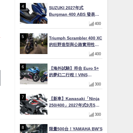
場
SUZUKI 2027年式
Burgman 400 ABS 發表！
8/18日本上市、支援E10汽油
400
售價98萬100日圓
Triumph Scrambler 400 XC
的狂野造型與公路實用性的
完美結合
400
【海外試騎】符合 Euro 5+
的夢幻二行程！VINS
Duecinquanta 登陸日本：
300
前法拉利工程師打造、碳纖
維單體車架與 250cc 雙曲軸
【新車】Kawasaki「Ninja
V 雙全解析
250/400」2027年式9月5日
日本發售！新塗裝登場×價格
300
不變×輔助滑動式離合器
×LED頭燈標配
限量500台！YAMAHA BW’S