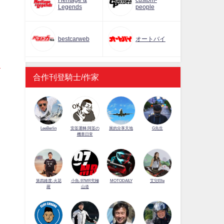
Heritage &
custom-
Legends
people
bestcarweb
オートバイ
合作刊登騎士/作家
LeeBerlin
安筌運轉 阿筌の
展的分享天地
G先生
機車日常
第四維度-火花
小魚-97MR究極
MOTODAILY
艾兒Elle
羅
山道