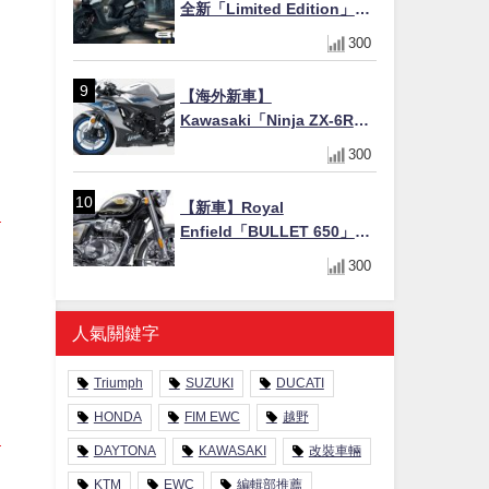
全新「Limited Edition」都
市探索限定色 GOOPiMADE
300
聯名包同步登場
【海外新車】
Kawasaki「Ninja ZX-6R」
2027年式北美發表！636cc
300
四缸×銀河銀/暮光藍新色
×KTRC/KIBS電控，11,599
【新車】Royal
美元起
Enfield「BULLET 650」8
月27日日本發售（98萬日圓
300
～）！648cc空冷並列雙缸×
虎眼指示燈×砲筒黑/戰艦藍兩
色
人氣關鍵字
Triumph
SUZUKI
DUCATI
HONDA
FIM EWC
越野
DAYTONA
KAWASAKI
改裝車輛
KTM
EWC
編輯部推薦