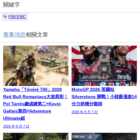
關鍵字
FIM EWC
賽事消息
相關文章
Yamaha「Ténéré 700」2026
MotoGP 2026 英國站
Red Bull Romaniacs大放異彩！
Silverstone 開戰！小椋藍僅差14
Pol Tarrés總成績第二×Kevin
分力拚積分龍頭
Gallais第四×Adventure
2026 年 8 月 7 日
Ultimate組
2026 年 8 月 7 日