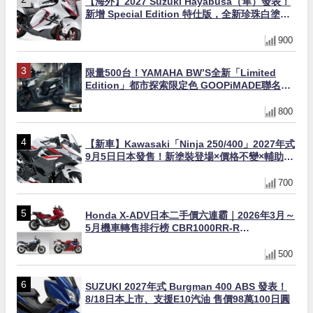
【海外】2027 Suzuki Hayabusa（隼）發表！
新增 Special Edition 特仕版，全新珍珠白塗裝
與專屬配備登場
900
限量500台！YAMAHA BW’S全新「Limited
Edition」都市探索限定色 GOOPiMADE聯名包
同步登場
800
【新車】Kawasaki「Ninja 250/400」2027年式
9月5日日本發售！新塗裝登場×價格不變×輔助滑
動式離合器×LED頭燈標配
700
Honda X-ADV日本二手價六連霸｜2026年3月～
5月機車轉售排行榜 CBR1000RR-R
FIREBLADE SP首度躋身前十
500
SUZUKI 2027年式 Burgman 400 ABS 發表！
8/18日本上市、支援E10汽油 售價98萬100日圓