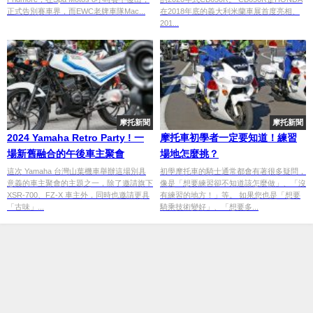
正式告別賽車界，而EWC老牌車隊Mac...
在2018年底的義大利米蘭車展首度亮相、
201...
摩托新聞
摩托新聞
2024 Yamaha Retro Party ! 一
摩托車初學者一定要知道！練習
場新舊融合的午後車主聚會
場地怎麼挑？
這次 Yamaha 台灣山葉機車舉辦這場別具
初學摩托車的騎士通常都會有著很多疑問，
意義的車主聚會的主題之一，除了邀請旗下
像是「想要練習卻不知道該怎麼做」、「沒
XSR-700、FZ-X 車主外，同時也邀請更具
有練習的地方！」等。 如果您也是「想要
「古味」...
騎乘技術變好」、「想要多...