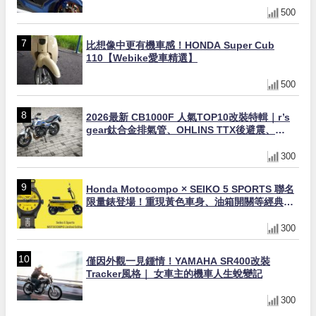
500
比想像中更有機車感！HONDA Super Cub
110【Webike愛車精選】
500
2026最新 CB1000F 人氣TOP10改裝特輯｜r’s
gear鈦合金排氣管、OHLINS TTX後避震、
HONDA頭燈整流罩
300
Honda Motocompo × SEIKO 5 SPORTS 聯名
限量錶登場！重現黃色車身、油箱開關等經典設
計
300
僅因外觀一見鍾情！YAMAHA SR400改裝
Tracker風格｜ 女車主的機車人生蛻變記
300