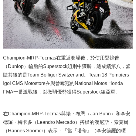
Champion-MRP-Tecmas在重返賽場後，於使用登祿普
（Dunlop）輪胎的Superstock組別中獲勝，總成績第八，緊
隨其後的是Team Bolliger Switzerland。Team 18 Pompiers
Igol CMS Motostore在與曾奪冠的National Motos Honda
FMA一番激戰後，以微弱優勢獲得Superstock組亞軍。
在Champion-MRP-Tecmas與揚・布恩（Jan Bühn）和李安
德羅・梅卡多（Leandro Mercado）搭檔的漢尼斯・索莫爾
（Hannes Soomer）表示：「當『塔蒂』（李安德羅的暱