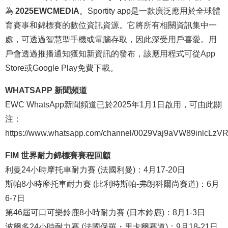
為
2025EWCMEDIA
。Sportity app是一款廣泛應用於全球體
育賽事和錦標賽的數位資訊資源。它將所有相關資訊集中一
處，可透過智慧型手機或電腦存取，因此深受用戶喜愛。用
戶會透過推播通知獲知新資訊的發布，該應用程式可從App
Store或Google Play免費下載。
WHATSAPP 新聞頻道
EWC WhatsApp新聞頻道已於2025年1月1日啟用，可由此關
注：
https://www.whatsapp.com/channel/0029Vaj9aVW89inlcLzV
FIM 世界耐力錦標賽賽程回顧
利曼24小時摩托車耐力賽 (法國利曼)：4月17-20日
斯帕8小時摩托車耐力賽 (比利時斯帕-弗朗科爾尚賽道)：6月
6-7日
第46屆可口可樂鈴鹿8小時耐力賽 (日本鈴鹿)：8月1-3日
波爾多24小時耐力賽 (法國保羅・里卡爾賽道)：9月18-21日