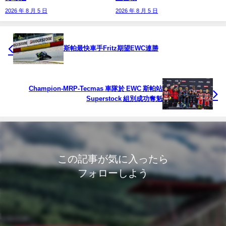
2026 年 8 月 5 日
2026 年 8 月 5 日
斯帕最快車手Fritz期望EWC連勝
Champion-MRP-Tecmas 車隊於 EWC 斯帕站
Superstock 組別成功奪魁
この記事が気に入ったら
フォローしよう