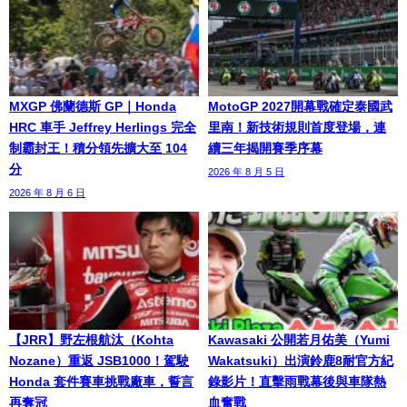
MXGP 佛蘭德斯 GP｜Honda
MotoGP 2027開幕戰確定泰國武
HRC 車手 Jeffrey Herlings 完全
里南！新技術規則首度登場，連
制霸封王！積分領先擴大至 104
續三年揭開賽季序幕
分
2026 年 8 月 5 日
2026 年 8 月 6 日
【JRR】野左根航汰（Kohta
Kawasaki 公開若月佑美（Yumi
Nozane）重返 JSB1000！駕駛
Wakatsuki）出演鈴鹿8耐官方紀
Honda 套件賽車挑戰廠車，誓言
錄影片！直擊雨戰幕後與車隊熱
再奪冠
血奮戰