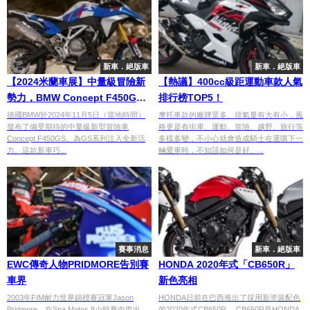
新車．絕版車
新車．絕版車
【2024米蘭車展】中量級冒險新
【熱議】400cc級距運動車款人氣
勢力，BMW Concept F450GS
排行榜TOP5！
新登場
德國BMW於2024年11月5日（當地時間）
摩托車款的廠牌眾多、排氣量有大有小，風
發布了備受期待的中量級新型冒險車
格更是有街車、運動、冒險、越野、旅行等
Concept F450GS。為GS系列注入全新活
多樣多變，不小心就會造成騎士在選購下一
力。這款新車巧...
輛愛車時，不知該如何是好。...
賽事消息
新車．絕版車
EWC傳奇人物PRIDMORE告別賽
HONDA 2020年式「CB650R」
車界
新色亮相
2003年FIM耐力世界錦標賽冠軍Jason
HONDA日前在巴西推出了採用新塗裝配色
Pridmore，在Spa Motos 8小時賽中復出，
的2020年式CB650R。 CB650R是HONDA