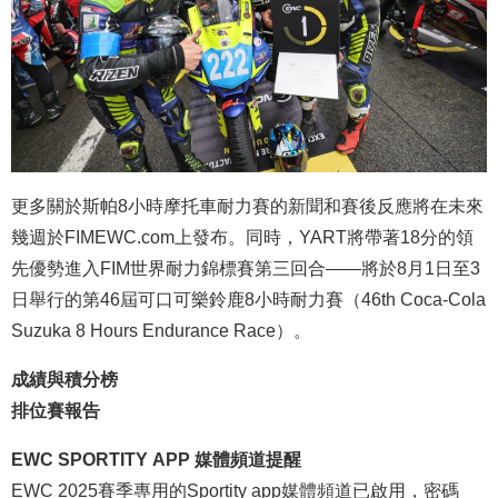
更多關於斯帕8小時摩托車耐力賽的新聞和賽後反應將在未來
幾週於FIMEWC.com上發布。同時，YART將帶著18分的領
先優勢進入FIM世界耐力錦標賽第三回合——將於8月1日至3
日舉行的第46屆可口可樂鈴鹿8小時耐力賽（46th Coca-Cola
Suzuka 8 Hours Endurance Race）。
成績與積分榜
排位賽報告
EWC SPORTITY APP 媒體頻道提醒
EWC 2025賽季專用的Sportity app媒體頻道已啟用，密碼