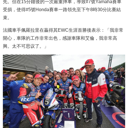
先。但在15分鐘後的一次嚴重摔車，導致#7號Yamaha賽車
受損，使得#5號Honda賽車一路領先至下午8時30分比賽結
束。
法國車手佩羅拉里在贏得其EWC生涯首勝後表示：「我非常
開心，車隊的工作非常出色，感謝車隊和艾倫，我非常高
興。太不可思议了。」