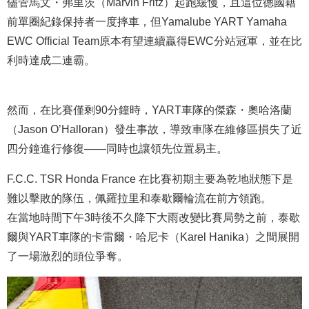
儘管馬文・弗里茨（Marvin Fritz）起跑緩慢，且這位德國籍
前單圈紀錄保持者一度摔車，但Yamalube YART Yamaha
EWC Official Team原本有望連續贏得EWC分站冠軍，並在比
利時達成二連霸。
然而，在比賽僅剩90分鐘時，YART車隊的傑森・奧哈洛蘭
（Jason O’Halloran）發生事故，導致車隊在維修區損失了近
四分鐘進行修復——同時也讓領先位置易主。
F.C.C. TSR Honda France 在比賽初期主要為乾地狀態下是
難以擊敗的隊伍，佩羅拉里和泰歇爾輪流在前方領跑。
在當地時間下午3時後不久降下大雨改變比賽局勢之前，泰歇
爾與YART車隊的卡雷爾・哈尼卡（Karel Hanika）之間展開
了一場激烈的頭位爭奪。