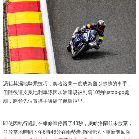
憑藉其濕地騎乘技巧，奧哈洛蘭一度成為難以超越的車手，
但隨後這支奧地利車隊因加油違規被判罰10秒的stop-go處
罰，將領先位置拱手讓給了佩羅拉里。
即使因執行處罰在維修區停留了43秒，奧哈洛蘭並未放棄，
並於當地時間下午6時46分在雨勢漸增的情況下重新奪回領