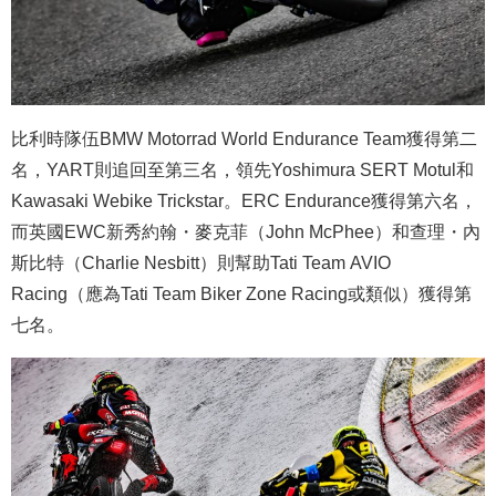
比利時隊伍BMW Motorrad World Endurance Team獲得第二
名，YART則追回至第三名，領先Yoshimura SERT Motul和
Kawasaki Webike Trickstar。ERC Endurance獲得第六名，
而英國EWC新秀約翰・麥克菲（John McPhee）和查理・內
斯比特（Charlie Nesbitt）則幫助Tati Team AVIO
Racing（應為Tati Team Biker Zone Racing或類似）獲得第
七名。