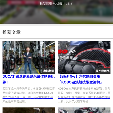
最新情報をお届けします
推薦文章
摩托新聞
零件與用品
DUCATI締造創廠以來最佳銷售紀
【部品情報】六代勁戰專用
錄！
「KOSO波浪競技型空濾棉」
又到了歲末新春的季節，各廠牌也陸續公開
KOSO在台灣已經越來越多車友認識，舉凡
整年度的銷售成績。來自義大利的DUCATI
外觀、傳動、引擎、進氣系統都有開發，面
在2021年表現出色，創下該品牌創立95年
對競爭激烈的改裝市場，KOSO不斷的推陳
來的最高銷售成績。...
出新，只為了給顧客最優...