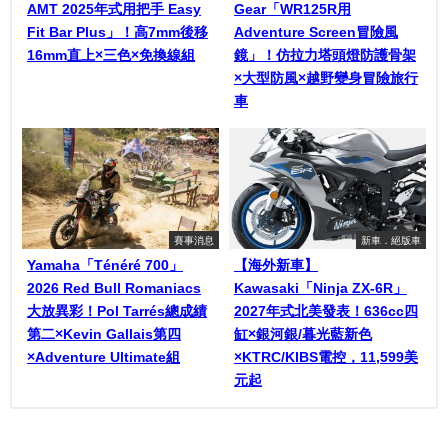
AMT 2025年式用把手 Easy
Gear「WR125R用
Fit Bar Plus」！高7mm後移
Adventure Screen冒險風
16mm直上×三色×免換線組
鏡」！仿拉力塔頭燈防護骨架
×大型防風×越野變身冒險旅行
車
賽事消息
新車．絕版車
Yamaha「Ténéré 700」
【海外新車】
2026 Red Bull Romaniacs
Kawasaki「Ninja ZX-6R」
大放異彩！Pol Tarrés總成績
2027年式北美發表！636cc四
第二×Kevin Gallais第四
缸×銀河銀/暮光藍新色
×Adventure Ultimate組
×KTRC/KIBS電控，11,599美
元起