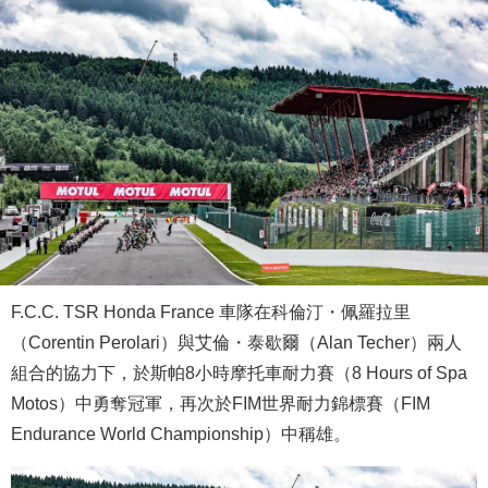
F.C.C. TSR Honda France 車隊在科倫汀・佩羅拉里
（Corentin Perolari）與艾倫・泰歇爾（Alan Techer）兩人
組合的協力下，於斯帕8小時摩托車耐力賽（8 Hours of Spa
Motos）中勇奪冠軍，再次於FIM世界耐力錦標賽（FIM
Endurance World Championship）中稱雄。