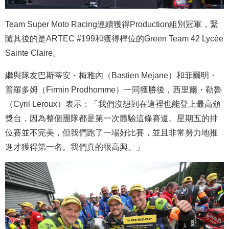
Team Super Moto Racing連續獲得Production組別冠軍，緊
隨其後的是ARTEC #199和獲得桿位的Green Team 42 Lycée
Sainte Claire。
繼與隊友巴斯蒂安・梅雅內（Bastien Mejane）和菲爾明・
普羅多姆（Firmin Prodhomme）一同獲勝後，西里爾・勒魯
（Cyril Leroux）表示：「我們沒想到在這裡也能登上最高頒
獎台，因為整個團隊都是第一次體驗這條賽道。星期五的排
位賽並不完美，但我們跑了一場好比賽，並且非常努力地推
進才獲得第一名。我們真的很高興。」