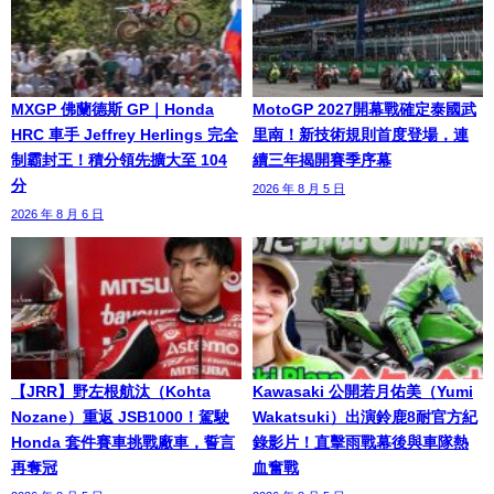
MXGP 佛蘭德斯 GP｜Honda
MotoGP 2027開幕戰確定泰國武
HRC 車手 Jeffrey Herlings 完全
里南！新技術規則首度登場，連
制霸封王！積分領先擴大至 104
續三年揭開賽季序幕
分
2026 年 8 月 5 日
2026 年 8 月 6 日
【JRR】野左根航汰（Kohta
Kawasaki 公開若月佑美（Yumi
Nozane）重返 JSB1000！駕駛
Wakatsuki）出演鈴鹿8耐官方紀
Honda 套件賽車挑戰廠車，誓言
錄影片！直擊雨戰幕後與車隊熱
再奪冠
血奮戰