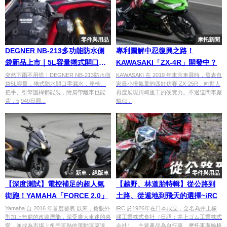
零件與用品
摩托新聞
DEGNER NB-213多功能防水側
專利圖解中忍復興之路！
袋新品上市｜5L容量捲式開口、
KAWASAKI「ZX-4R」開發中？
多位置安裝 5,940日圓
突然下雨不用慌！DEGNER NB-213防水側
KAWASAKI 在 2019 年東京車展時，發表自
袋5L容量，捲式防水開口零漏水，座椅、
家最小排氣量的四缸仿賽 ZX-25R，向世人
把手、引擎護桿都能裝，附肩帶離車也能
再度展現川崎重工的硬實力。不過這間車廠
背，5,940日圓...
貌似...
新車．絕版車
零件與用品
【深度測試】電控補足的超人氣
【越野、林道胎特輯】從公路到
街跑！YAMAHA「FORCE 2.0」
土路、從遁地到飛天的選擇~iRC
Yamaha 自 2016 年首度發表 以來，搶眼外
iRC 於1926年在日本成立，全名為井上橡
型加上無窮的改裝潛能，深受廣大車迷的喜
膠工業株式會社（日語：井上ゴム工業株式
愛，並成為市場上炙手可熱的運動速克達。
会社）。主要產品為自行車、摩托車與輪椅