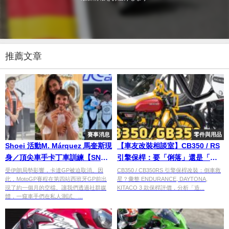
推薦文章
賽事消息
零件與用品
Shoei 活動M. Márquez 馬奎斯現
【車友改裝相談室】CB350 / RS
身／頂尖車手卡丁車訓練【SNS
引擎保桿：要「俐落」還是「粗
精選MotoGP】
勇」？倒車救星與 DIY 安裝的真
受伊朗局勢影響，卡達GP被迫取消。因
CB350 / CB350RS 引擎保桿改裝：倒車救
此，MotoGP賽程在第四站西班牙GP前出
星？彙整 ENDURANCE, DAYTONA,
實血淚｜台日車友評價匯總
現了約一個月的空檔。讓我們透過社群媒
KITACO 3 款保桿評價，分析「造...
體，一窺車手們在私人測試、...