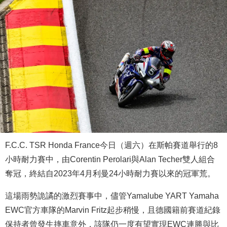
F.C.C. TSR Honda France今日（週六）在斯帕賽道舉行的8
小時耐力賽中，由Corentin Perolari與Alan Techer雙人組合
奪冠，終結自2023年4月利曼24小時耐力賽以來的冠軍荒。
這場雨勢詭譎的激烈賽事中，儘管Yamalube YART Yamaha
EWC官方車隊的Marvin Fritz起步稍慢，且德國籍前賽道紀錄
保持者曾發生摔車意外，該隊仍一度有望實現EWC連勝與比