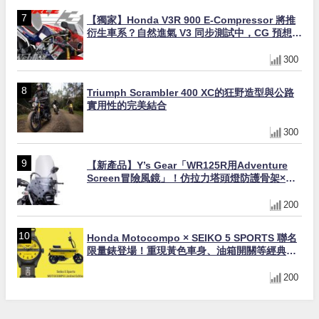
【獨家】Honda V3R 900 E-Compressor 將推
衍生車系？自然進氣 V3 同步測試中，CG 預想曝
光！
300
Triumph Scrambler 400 XC的狂野造型與公路
實用性的完美結合
300
【新產品】Y’s Gear「WR125R用Adventure
Screen冒險風鏡」！仿拉力塔頭燈防護骨架×大
型防風×越野變身冒險旅行車
200
Honda Motocompo × SEIKO 5 SPORTS 聯名
限量錶登場！重現黃色車身、油箱開關等經典設
計
200