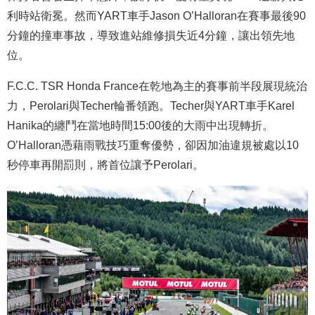
利時站衛冕。然而YART車手Jason O’Halloran在賽事最後90
分鐘的撞車事故，導致進站維修損失近4分鐘，讓出領先地
位。
F.C.C. TSR Honda France在乾地為主的賽事前半段展現統治
力，Perolari與Techer輪番領跑。Techer與YART車手Karel
Hanika的纏鬥在當地時間15:00後的大雨中出現轉折。
O’Halloran憑藉雨戰技巧重奪優勢，卻因加油違規被處以10
秒停車再開罰則，將首位讓予Perolari。