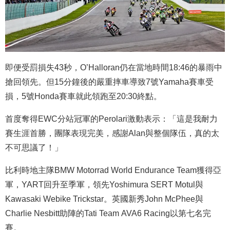
即便受罰損失43秒，O’Halloran仍在當地時間18:46的暴雨中
搶回領先。但15分鐘後的嚴重摔車導致7號Yamaha賽車受
損，5號Honda賽車就此領跑至20:30終點。
首度奪得EWC分站冠軍的Perolari激動表示：「這是我耐力
賽生涯首勝，團隊表現完美，感謝Alan與整個隊伍，真的太
不可思議了！」
比利時地主隊BMW Motorrad World Endurance Team獲得亞
軍，YART回升至季軍，領先Yoshimura SERT Motul與
Kawasaki Webike Trickstar。英國新秀John McPhee與
Charlie Nesbitt助陣的Tati Team AVA6 Racing以第七名完
賽。