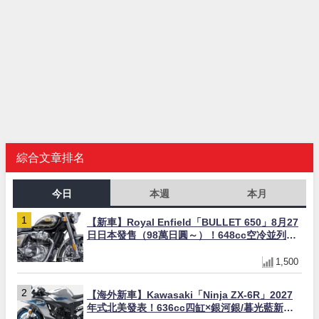
綜合文章排名
今日
本週
本月
【新車】Royal Enfield「BULLET 650」8月27
日日本發售（98萬日圓～）！648cc空冷並列雙
缸×虎眼指示燈×砲筒黑/戰艦藍兩色
1,500
【海外新車】Kawasaki「Ninja ZX-6R」2027
年式北美發表！636cc四缸×銀河銀/暮光藍新色