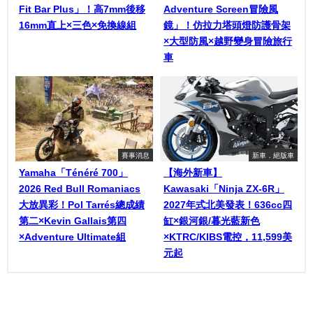
Fit Bar Plus」！高7mm後移
Adventure Screen冒險風
16mm直上×三色×免換線組
鏡」！仿拉力塔頭燈防護骨架
×大型防風×越野變身冒險旅行
車
賽事消息
新車．絕版車
Yamaha「Ténéré 700」
【海外新車】
2026 Red Bull Romaniacs
Kawasaki「Ninja ZX-6R」
大放異彩！Pol Tarrés總成績
2027年式北美發表！636cc四
第二×Kevin Gallais第四
缸×銀河銀/暮光藍新色
×Adventure Ultimate組
×KTRC/KIBS電控，11,599美
元起