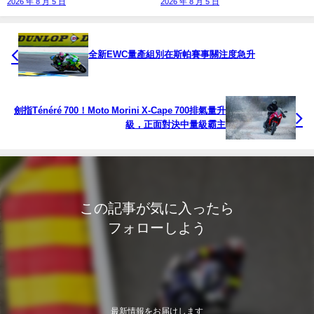
2026 年 8 月 5 日
2026 年 8 月 5 日
全新EWC量產組別在斯帕賽事關注度急升
劍指Ténéré 700！Moto Morini X-Cape 700排氣量升
級，正面對決中量級霸主
この記事が気に入ったら
フォローしよう
最新情報をお届けします