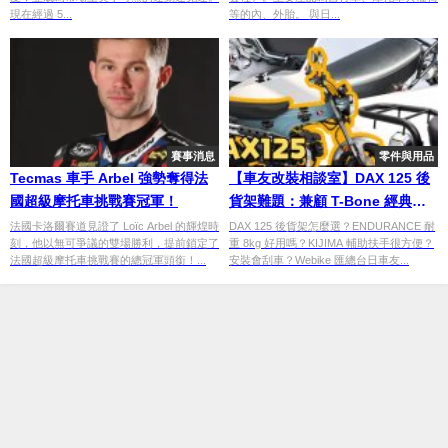
現在經過 5...
等的內、外胎。 與日...
賽事消息
零件與用品
Tecmas 車手 Arbel 強勢奪得法
【車友改裝相談室】DAX 125 後
國超級摩托車挑戰賽冠軍！
貨架難題：兼顧 T-Bone 經典造
型與實用性的平衡點？台日車友
法國卡洛爾賽道見證了 Loïc Arbel 的輝煌時
DAX 125 後貨架怎麼選？ENDURANCE 耐
刻，他以無可爭議的雙場勝利，提前鎖定了
重 8kg 好用嗎？KIJIMA 輔助扶手很方便？
評價匯總
法國超級摩托車挑戰賽的總冠軍頭銜！...
安裝會刮車？Webike 匯總台日車友...