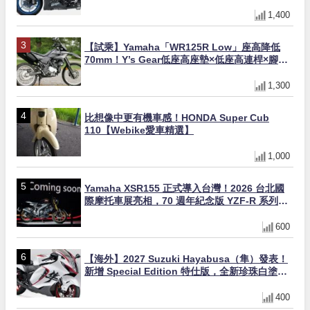
×KTRC/KIBS電控，11,599美元起
1,400
【試乘】Yamaha「WR125R Low」座高降低
70mm！Y’s Gear低座高座墊×低座高連桿×腳踏
著地感大幅改善，越野初學者推薦
1,300
比想像中更有機車感！HONDA Super Cub
110【Webike愛車精選】
1,000
Yamaha XSR155 正式導入台灣！2026 台北國
際摩托車展亮相，70 週年紀念版 YZF-R 系列限
量追加販售
600
【海外】2027 Suzuki Hayabusa（隼）發表！
新增 Special Edition 特仕版，全新珍珠白塗裝
與專屬配備登場
400