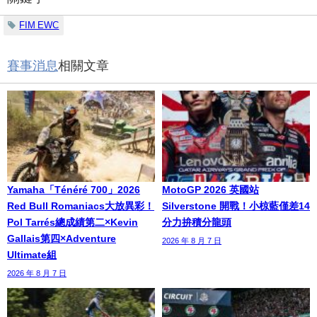
FIM EWC
賽事消息
相關文章
Yamaha「Ténéré 700」2026
MotoGP 2026 英國站
Red Bull Romaniacs大放異彩！
Silverstone 開戰！小椋藍僅差14
Pol Tarrés總成績第二×Kevin
分力拚積分龍頭
Gallais第四×Adventure
2026 年 8 月 7 日
Ultimate組
2026 年 8 月 7 日