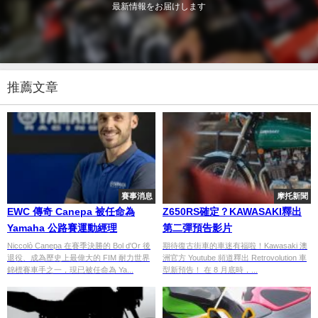
最新情報をお届けします
推薦文章
賽事消息
摩托新聞
EWC 傳奇 Canepa 被任命為
Z650RS確定？KAWASAKI釋出
Yamaha 公路賽運動經理
第二彈預告影片
Niccolò Canepa 在賽季決勝的 Bol d'Or 後
期待復古街車的車迷有福啦！Kawasaki 澳
退役、成為歷史上最偉大的 FIM 耐力世界
洲官方 Youtube 頻道釋出 Retrovolution 車
錦標賽車手之一，現已被任命為 Ya...
型新預告！ 在 8 月底時，...