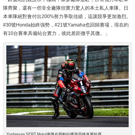
隊齊聚，還有一些非全廠隊但實力驚人的本土私人車隊。日
本車隊絕對會付出200%努力爭取佳績，這讓競爭更加激烈。
#30號Honda始終強勢，#21號Yamaha也回歸賽場，現在約
有10台賽車具備站台實力，彼此差距微乎其微。」
Yoshimura SERT Motul車隊在斯帕站獲第四後進軍鈴鹿