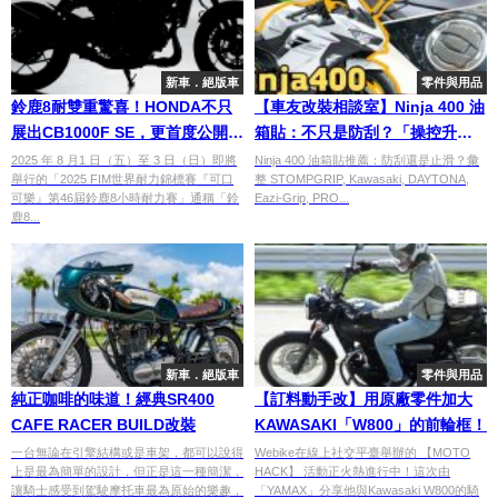
新車．絕版車
零件與用品
鈴鹿8耐雙重驚喜！HONDA不只
【車友改裝相談室】Ninja 400 油
展出CB1000F SE，更首度公開引
箱貼：不只是防刮？「操控升
擎聲浪
級」與「視覺質感」的雙重進化
2025 年 8 月1 日（五）至 3 日（日）即將
Ninja 400 油箱貼推薦：防刮還是止滑？彙
舉行的「2025 FIM世界耐力錦標賽『可口
整 STOMPGRIP, Kawasaki, DAYTONA,
論｜台日車友評價匯總
可樂』第46屆鈴鹿8小時耐力賽」通稱「鈴
Eazi-Grip, PRO...
鹿8...
新車．絕版車
零件與用品
純正咖啡的味道！經典SR400
【訂料動手改】用原廠零件加大
CAFE RACER BUILD改裝
KAWASAKI「W800」的前輪框！
一台無論在引擎結構或是車架，都可以說得
Webike在線上社交平臺舉辦的 【MOTO
上是最為簡單的設計，但正是這一種簡潔，
HACK】 活動正火熱進行中！這次由
讓騎士感受到駕駛摩托車最為原始的樂趣，
「YAMAX」分享他與Kawasaki W800的騎