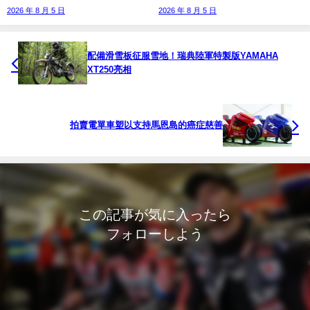
2026 年 8 月 5 日
2026 年 8 月 5 日
配備滑雪板征服雪地！瑞典陸軍特製版YAMAHA
XT250亮相
拍賣電單車塑以支持馬恩島的癌症慈善
この記事が気に入ったら
フォローしよう