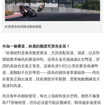
鈴鹿賽道佈局構成嚴峻挑戰
作為一條賽道，鈴鹿的難度究竟有多高？
「鈴鹿絕對是條高難度賽道，尤其搭配高溫、濕度，以及對
體能要求極高的賽道特性。這裡永遠充滿連續左右彎道，所
謂的直線也非真正筆直。這條長達5.821公里的賽道佈滿彎
道，困難點不在於學習——因為你能快速掌握線路——而在
於要真正跑出速度，技術層面非常艱難，需要無數圈練習才
能達到高速。
而且每年你都能發現，每次上場都有進步空間。雖然不像曼
島TT那種程度，但你必須盡可能反覆練習。騎得越多速度就