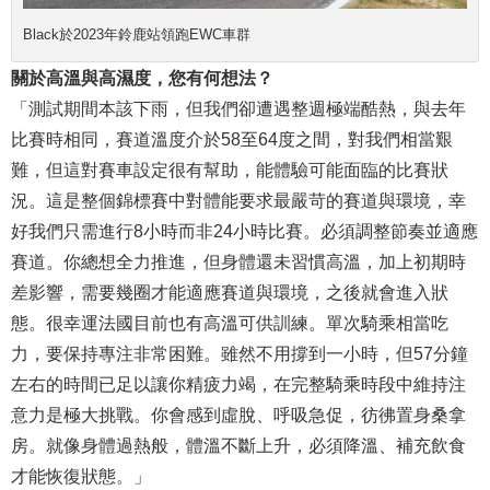
Black於2023年鈴鹿站領跑EWC車群
關於高溫與高濕度，您有何想法？
「測試期間本該下雨，但我們卻遭遇整週極端酷熱，與去年
比賽時相同，賽道溫度介於58至64度之間，對我們相當艱
難，但這對賽車設定很有幫助，能體驗可能面臨的比賽狀
況。這是整個錦標賽中對體能要求最嚴苛的賽道與環境，幸
好我們只需進行8小時而非24小時比賽。必須調整節奏並適應
賽道。你總想全力推進，但身體還未習慣高溫，加上初期時
差影響，需要幾圈才能適應賽道與環境，之後就會進入狀
態。很幸運法國目前也有高溫可供訓練。單次騎乘相當吃
力，要保持專注非常困難。雖然不用撐到一小時，但57分鐘
左右的時間已足以讓你精疲力竭，在完整騎乘時段中維持注
意力是極大挑戰。你會感到虛脫、呼吸急促，彷彿置身桑拿
房。就像身體過熱般，體溫不斷上升，必須降溫、補充飲食
才能恢復狀態。」