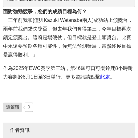
面對強勁競爭，您們的成績目標為何？
「三年前我和[僅與Kazuki Watanabe兩人]成功站上頒獎台，
兩年前我們錯失獎盃，但去年我們奪得第三，今年目標再次
鎖定頒獎台。這將是場硬仗，但目標就是登上頒獎台。比賽
中永遠要預期各種可能性，你無法預測發展，當然終極目標
是贏得勝利。」
作為2025年EWC賽季第三站，第46屆可口可樂鈴鹿8小時耐
力賽將於8月1日至3日舉行。更多資訊請點擊
此處
。
這篇讚
0
作者資訊