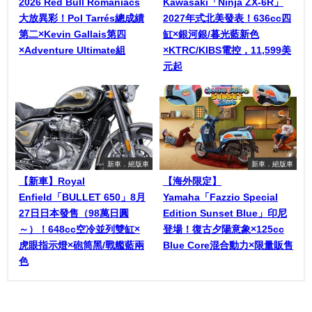
2026 Red Bull Romaniacs
Kawasaki「Ninja ZX-6R」
大放異彩！Pol Tarrés總成績
2027年式北美發表！636cc四
第二×Kevin Gallais第四
缸×銀河銀/暮光藍新色
×Adventure Ultimate組
×KTRC/KIBS電控，11,599美
元起
新車．絕版車
新車．絕版車
【新車】Royal
【海外限定】
Enfield「BULLET 650」8月
Yamaha「Fazzio Special
27日日本發售（98萬日圓
Edition Sunset Blue」印尼
～）！648cc空冷並列雙缸×
登場！復古夕陽意象×125cc
虎眼指示燈×砲筒黑/戰艦藍兩
Blue Core混合動力×限量販售
色