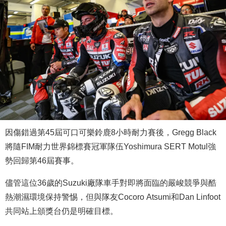
因傷錯過第45屆可口可樂鈴鹿8小時耐力賽後，Gregg Black
將隨FIM耐力世界錦標賽冠軍隊伍Yoshimura SERT Motul強
勢回歸第46屆賽事。
儘管這位36歲的Suzuki廠隊車手對即將面臨的嚴峻競爭與酷
熱潮濕環境保持警惕，但與隊友Cocoro Atsumi和Dan Linfoot
共同站上頒獎台仍是明確目標。