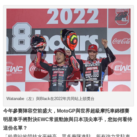
Watanabe（左）與Black在2022年共同站上頒獎台
今年參賽陣容空前盛大，MotoGP與世界超級摩托車錦標賽
明星車手將對決EWC常規勁旅與日本頂尖車手，您如何看待
這份名單？
「鈴鹿站的競技水平極高，眾多廠隊進駐，所有強力常駐車