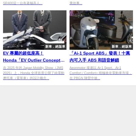
SR400這一台有著極高人...
乘故事...
新車．絕版車
新車．絕版車
EV 專屬的超低座高！
「Ai-1 Sport ABS」發表！十萬
Honda「EV Outlier Concept」
內可入手 ABS 和語音解鎖
開發者專訪【Japan Mobility
在 2025 年的 Japan Mobility Show（JMS
Aeonmotor 接連以 Ai-1 Sport、Ai-1
2025）上，Honda 全球首度公開了純電動
Comfort / Comfort+ 積極搶攻電動車市場，
Show 2025】
摩托車（電單車）的設計概念...
在 PBGN 陣營中搶...