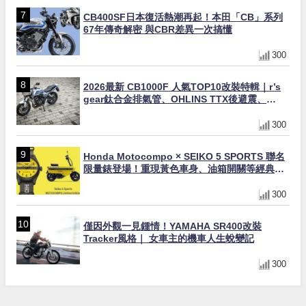
CB400SF日本復活熱潮再起！本田「CB」系列
67年傳奇解密 與CBR差異一次搞懂
300
2026最新 CB1000F 人氣TOP10改裝特輯｜r’s
gear鈦合金排氣管、OHLINS TTX後避震、
HONDA頭燈整流罩
300
Honda Motocompo × SEIKO 5 SPORTS 聯名
限量錶登場！重現黃色車身、油箱開關等經典設
計
300
僅因外觀一見鍾情！YAMAHA SR400改裝
Tracker風格｜ 女車主的機車人生蛻變記
300