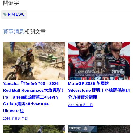
關鍵字
FIM EWC
賽事消息
相關文章
Yamaha「Ténéré 700」2026
MotoGP 2026 英國站
Red Bull Romaniacs大放異彩！
Silverstone 開戰！小椋藍僅差14
Pol Tarrés總成績第二×Kevin
分力拚積分龍頭
Gallais第四×Adventure
2026 年 8 月 7 日
Ultimate組
2026 年 8 月 7 日