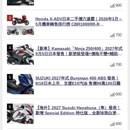
900
Honda X-ADV日本二手價六連霸｜2026年3月～
5月機車轉售排行榜 CBR1000RR-R
FIREBLADE SP首度躋身前十
700
【新車】Kawasaki「Ninja 250/400」2027年式
9月5日日本發售！新塗裝登場×價格不變×輔助滑
動式離合器×LED頭燈標配
700
SUZUKI 2027年式 Burgman 400 ABS 發表！
8/18日本上市、支援E10汽油 售價98萬100日圓
600
【海外】2027 Suzuki Hayabusa（隼）發表！
新增 Special Edition 特仕版，全新珍珠白塗裝
與專屬配備登場
400